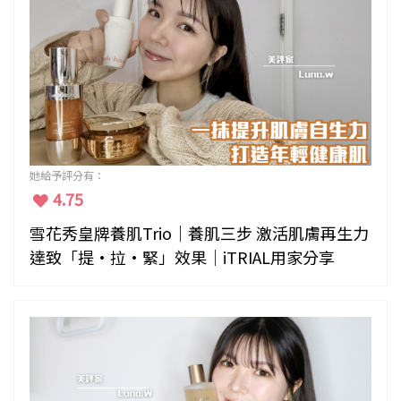
她給予評分有：
4.75
雪花秀皇牌養肌Trio｜養肌三步 激活肌膚再生力
達致「提·拉·緊」效果｜iTRIAL用家分享