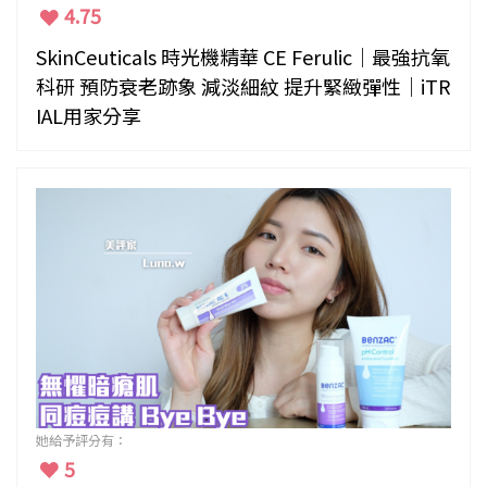
4.75
SkinCeuticals 時光機精華 CE Ferulic｜最強抗氧
科研 預防衰老跡象 減淡細紋 提升緊緻彈性｜iTR
IAL用家分享
她給予評分有：
5