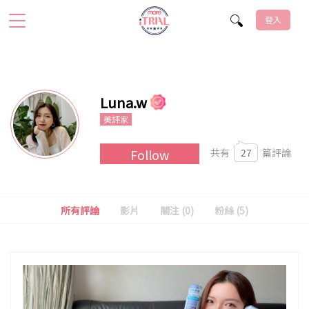
登入
Luna.w
美評家
共有
27
篇評論
Follow
所有評論
影片
關注 (0)
粉絲 (
5
)