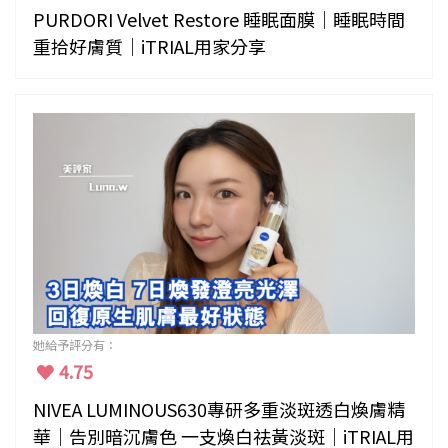
PURDORI Velvet Restore 睡眠面膜｜睡眠時間
重拾好膚質｜iTRIAL用家分享
她給予評分有：
4.75
NIVEA LUMINOUS630專研多重淡斑透白煥膚精
華｜告別暗沉膚色 一支煥白祛黃淡斑｜iTRIAL用