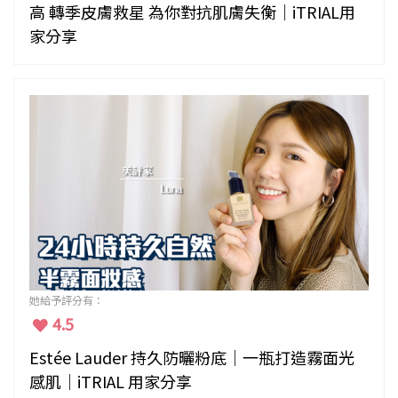
高 轉季皮膚救星 為你對抗肌膚失衡｜iTRIAL用
家分享
她給予評分有：
4.5
Estée Lauder 持久防曬粉底｜一瓶打造霧面光
感肌｜iTRIAL 用家分享