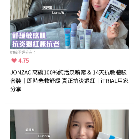
她給予評分有：
4.75
JONZAC 高礦100%純活泉噴霧 & 14天抗敏體驗
套裝｜即時急救舒緩 真正抗炎退紅｜iTRIAL用家
分享