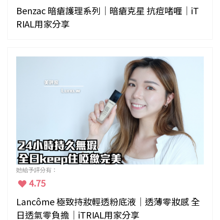
Benzac 暗瘡護理系列｜暗瘡克星 抗痘啫喱｜iT
RIAL用家分享
她給予評分有：
4.75
Lancôme 極致持妝輕透粉底液｜透薄零妝感 全
日透氣零負擔｜iTRIAL用家分享