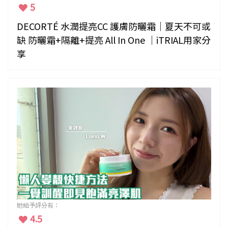
5
DECORTÉ 水潤提亮CC 護膚防曬霜｜夏天不可或
缺 防曬霜+隔離+提亮 All In One ｜iTRIAL用家分
享
她給予評分有：
4.5