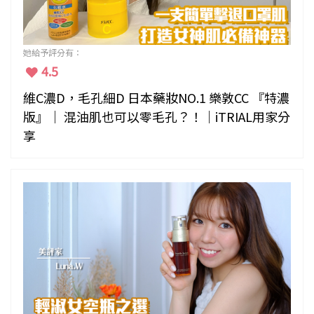
她給予評分有：
4.5
維C濃D，毛孔細D 日本藥妝NO.1 樂敦CC 『特濃
版』｜ 混油肌也可以零毛孔？！｜iTRIAL用家分
享