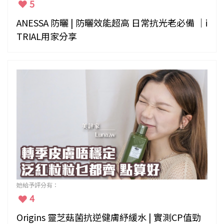
5
ANESSA 防曬 | 防曬效能超高 日常抗光老必備 ｜i
TRIAL用家分享
她給予評分有：
4
Origins 靈芝菇菌抗逆健膚紓緩水 | 實測CP值勁