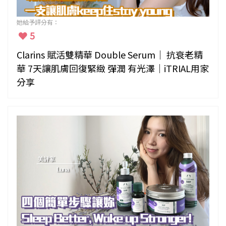
她給予評分有：
5
Clarins 賦活雙精華 Double Serum｜ 抗衰老精
華 7天讓肌膚回復緊緻 彈潤 有光澤｜iTRIAL用家
分享