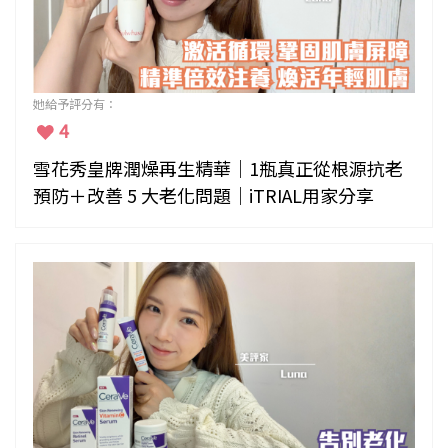
她給予評分有：
4
雪花秀皇牌潤燥再生精華｜1瓶真正從根源抗老
預防＋改善 5 大老化問題｜iTRIAL用家分享