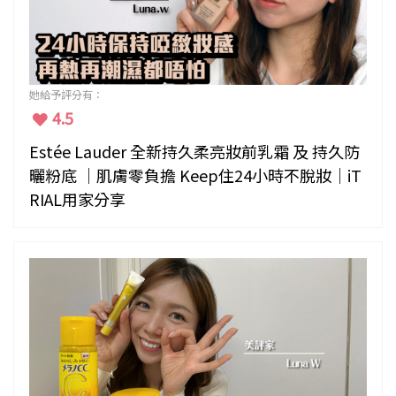
她給予評分有：
4.5
Estée Lauder 全新持久柔亮妝前乳霜 及 持久防
曬粉底 ｜肌膚零負擔 Keep住24小時不脫妝｜iT
RIAL用家分享