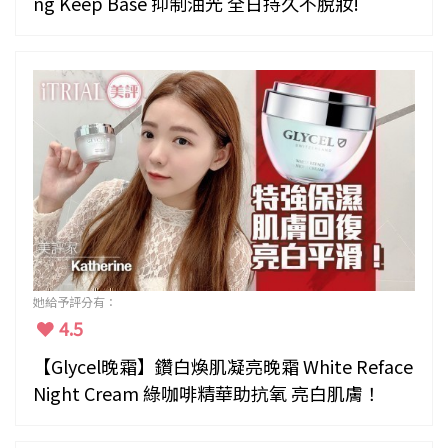
ng Keep Base 抑制油光 全日持久不脫妝!
她給予評分有：
4.5
【Glycel晚霜】鑽白煥肌凝亮晚霜 White Reface
Night Cream 綠咖啡精華助抗氧 亮白肌膚！