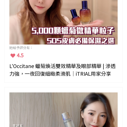
她給予評分有：
4.5
L'Occitane 蠟菊煥活雙效精華及眼部精華 | 滲透
力強，一夜回復細緻柔滑肌｜iTRIAL用家分享