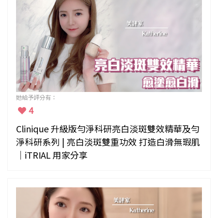
她給予評分有：
4
Clinique 升級版勻淨科研亮白淡斑雙效精華及勻
淨科研系列 | 亮白淡斑雙重功效 打造白滑無瑕肌
｜iTRIAL 用家分享