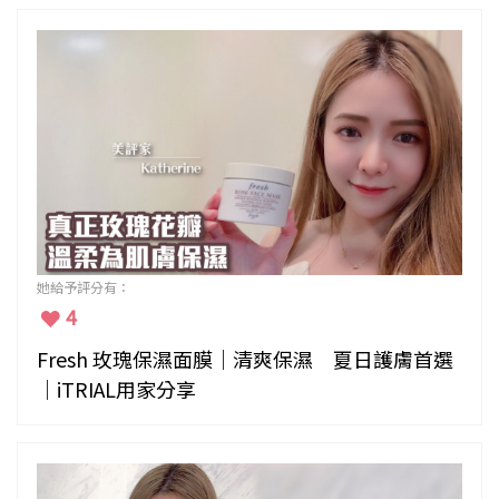
她給予評分有：
4
Fresh 玫瑰保濕面膜｜清爽保濕 夏日護膚首選
｜iTRIAL用家分享