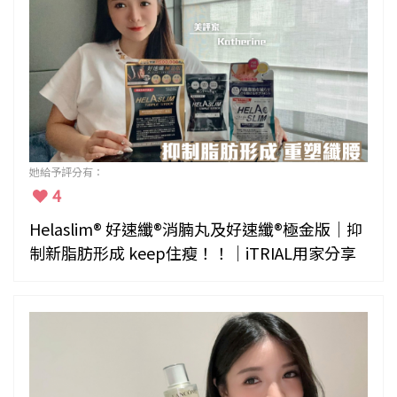
她給予評分有：
4
Helaslim® 好速纖®消腩丸及好速纖®極金版｜抑
制新脂肪形成 keep住瘦！！｜iTRIAL用家分享