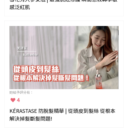
感泛紅肌
她給予評分有：
4
KÉRASTASE 防脫髮精華 | 從頭皮到髮絲 從根本
解決掉髮斷髮問題!