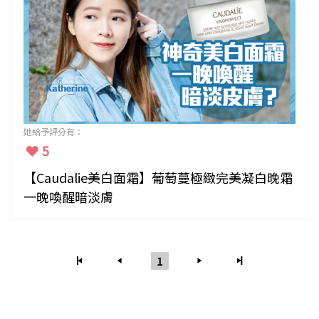
她給予評分有：
5
【Caudalie美白面霜】葡萄蔓極緻完美凝白晚霜
一晚喚醒暗淡膚
1