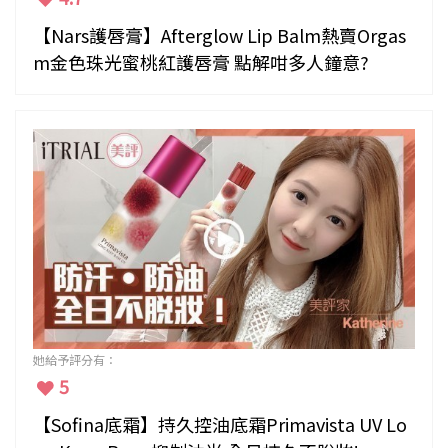
【Nars護唇膏】Afterglow Lip Balm熱賣Orgas
m金色珠光蜜桃紅護唇膏 點解咁多人鐘意?
她給予評分有：
5
【Sofina底霜】持久控油底霜Primavista UV Lo