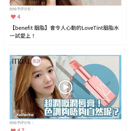
她給予評分有：
4
【benefit 胭脂】會令人心動的LoveTint胭脂水
一試愛上！
她給予評分有：
4.7