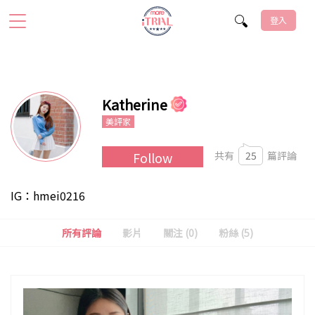
登入
Katherine
美評家
共有
25
篇評論
Follow
IG：hmei0216
所有評論
影片
關注 (0)
粉絲 (
5
)