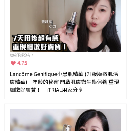
她給予評分有：
4.75
Lancôme Genifique小黑瓶精華 (升級版嫩肌活
膚精華)｜年齡的秘密 開啟肌膚微生態保養 重現
細嫩好膚質！｜iTRIAL用家分享