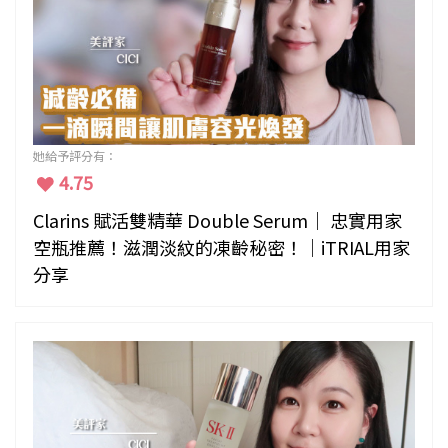
她給予評分有：
4.75
Clarins 賦活雙精華 Double Serum｜ 忠實用家
空瓶推薦！滋潤淡紋的凍齡秘密！｜iTRIAL用家
分享