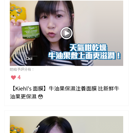
她給予評分有：
4
【Kiehl's 面膜】牛油果保濕注養面膜 比新鮮牛
油果更保濕 😳