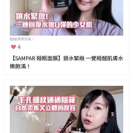
她給予評分有：
4
【SAMPAR 睡眠面膜】鎖水緊緻 一覺睡醒肌膚水
嫩飽滿！