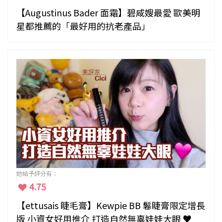
【Augustinus Bader 面霜】碧咸嫂最愛 歐美明
星都推薦的「最好用的抗老產品」
她給予評分有：
4.75
【ettusais 睫毛膏】Kewpie BB 鬈睫膏限定增長
版 小資女好用推介 打造自然無辜娃娃大眼 ♥