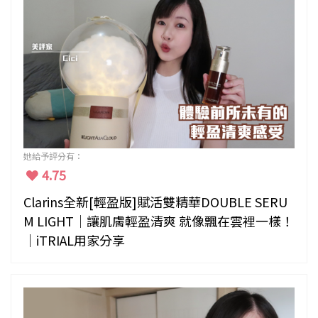
她給予評分有：
4.75
Clarins全新[輕盈版]賦活雙精華DOUBLE SERU
M LIGHT｜讓肌膚輕盈清爽 就像飄在雲裡一樣！
｜iTRIAL用家分享