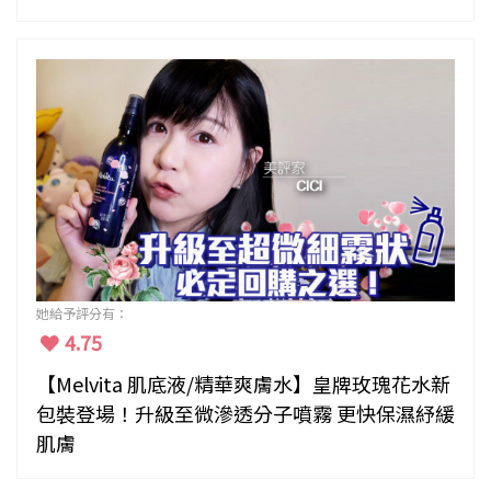
她給予評分有：
4.75
【Melvita 肌底液/精華爽膚水】皇牌玫瑰花水新
包裝登場！升級至微滲透分子噴霧 更快保濕紓緩
肌膚