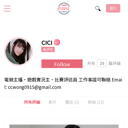
登入
CICI
美評家
共有
29
篇評論
Follow
電競主播・遊戲實況主・比賽評述員 工作事誼可聯絡 Emai
l:
ccwong0915@gmail.com
所有評論
影片
關注 (3)
粉絲 (
13
)