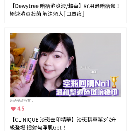
【Dewytree 暗瘡消炎液/精華】好用過暗瘡膏！
極速消炎殺菌 解決煩人⎡口罩痘⎦
她給予評分有：
4.5
【CLINIQUE 淡斑去印精華】淡斑精華第3代升
級登場 鐳射勻淨肌Get！