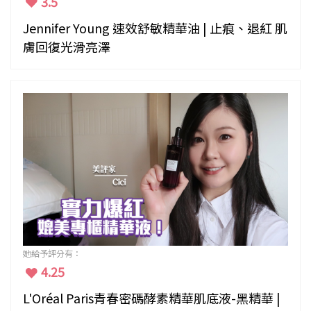
3.5
Jennifer Young 速效舒敏精華油 | 止痕、退紅 肌
膚回復光滑亮澤
她給予評分有：
4.25
L'Oréal Paris青春密碼酵素精華肌底液-黑精華 |