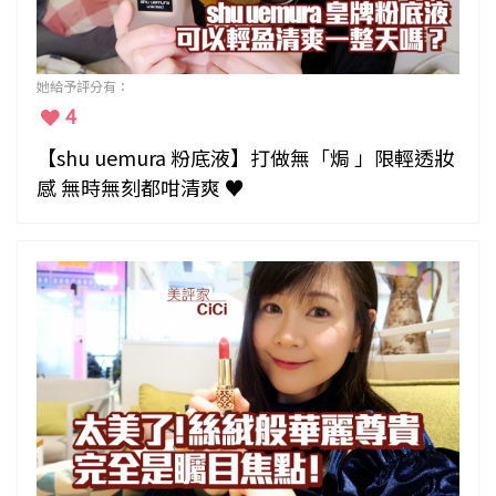
她給予評分有：
4
【shu uemura 粉底液】打做無「焗 」限輕透妝
感 無時無刻都咁清爽 ♥