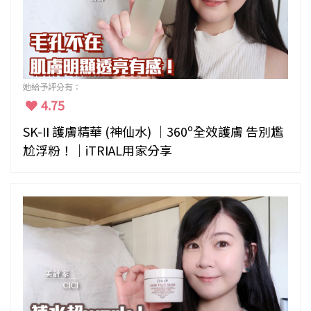
她給予評分有：
4.75
SK-II 護膚精華 (神仙水) ｜360º全效護膚 告別尷
尬浮粉！｜iTRIAL用家分享