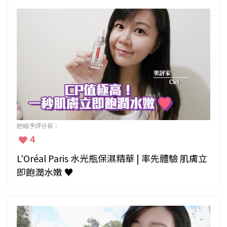
她給予評分有：
4
L'Oréal Paris 水光瓶保濕精華 | 率先體驗 肌膚立
即飽潤水嫩 ♥