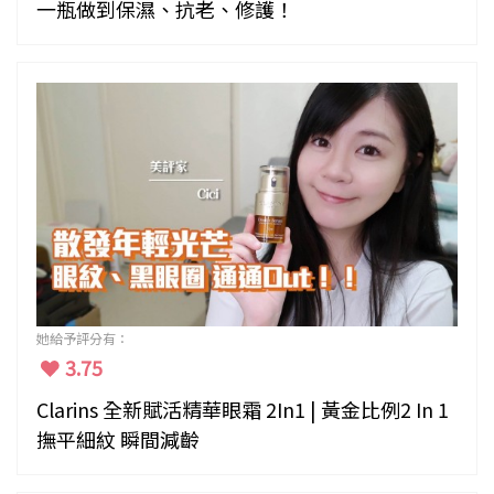
一瓶做到保濕、抗老、修護！
她給予評分有：
3.75
Clarins 全新賦活精華眼霜 2In1 | 黃金比例2 In 1
撫平細紋 瞬間減齡