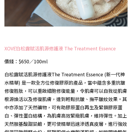
XOVĒ白松露賦活肌源修護液 The Treatment Essence
價錢：$650／100ml
白松露賦活肌源修護液The Treatment Essence (新一代神
水精華) 是一款全方位修復膠原的產品，當中藴含多重抗皺
修復胜肽，可以重啟細胞修復能量，令肌膚可以自我從肌膚
根源煥活以及修復肌膚，達到輕鬆抗皺、撫平皺紋效果。其
中亦添加了天然礦物，可有助膠原蛋白再生及緊鎖膠原蛋
白、彈性蛋白結構，為肌膚高效緊緻肌膚，維持彈性。加上
天然胺基酸甜菜鹼，更可使精華迅速滲透真皮層，進行強效
保濕同時鎖緊水份，展現即使水嫩飽滿肌感，如瞬間喚醒年