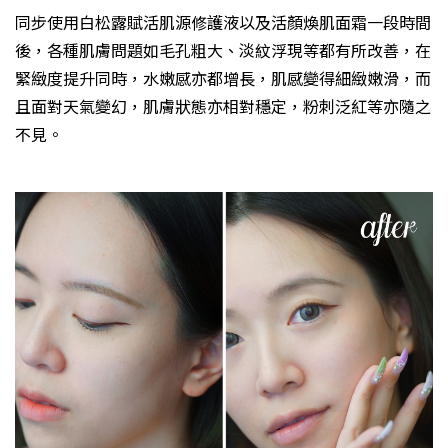
同步使用白松露賦活肌源修護液以及活顏煥肌面霜一段時間
後，各種肌膚問題如毛孔粗大、淡紋浮現等都有所改善，在
緊緻度提升同時，水嫩感亦都增長，肌感變得細緻嫩滑，而
且面對天氣變幻，肌膚狀態亦相對穩定，粉刺泛紅等亦隨之
不見。