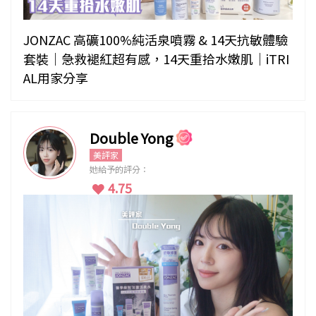
JONZAC 高礦100%純活泉噴霧 & 14天抗敏體驗
套裝｜急救褪紅超有感，14天重拾水嫩肌｜iTRI
AL用家分享
Double Yong
美評家
她給予的評分：
4.75