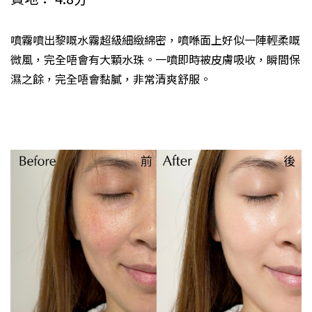
噴霧噴出黎嘅水霧超級細緻綿密，噴喺面上好似一陣輕柔嘅
微風，完全唔會有大顆水珠。一噴即時被皮膚吸收，瞬間保
濕之餘，完全唔會黏膩，非常清爽舒服。