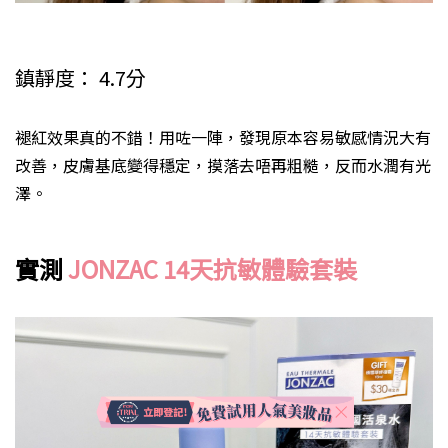
鎮靜度： 4.7分
褪紅效果真的不錯！用咗一陣，發現原本容易敏感情況大有
改善，皮膚基底變得穩定，摸落去唔再粗糙，反而水潤有光
澤。
實測
JONZAC 14天抗敏體驗套裝