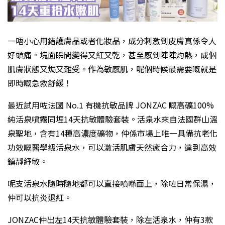
一唔小心用錯護膚品或者化妝品，成分刺激到皮膚真係令人
好頭痛。塊面瞬間變得又紅又乾，甚至感到陣陣灼熱，成個
肌膚狀態又焗又難受。作為敏感肌，呢個時候最需要嘅就是
即時嘅急救舒緩！
最近試用咗法國 No.1 有機抗敏品牌 JONZAC 嘅高礦100%
純活泉噴霧同埋14天抗敏體驗套裝。活泉水來自法國群山溫
泉聖地，含有14種高濃度礦物，仲係市場上唯一具備抗老化
功效嘅醫學級活泉水，可以激活肌膚天然癒合力，達到高效
鎮靜紓敏。
呢支活泉水隨時隨地都可以直接噴喺面上，除咗日常保濕，
仲可以抗炎退紅。
JONZAC仲出左14天抗敏體驗套裝，除左活泉水，仲有3款