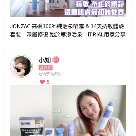
JONZAC 高礦100%純活泉噴霧 & 14天抗敏體驗
套裝｜深層修復 始於等滲活泉｜iTRIAL用家分享
小知
美評家
她給予的評分：
5