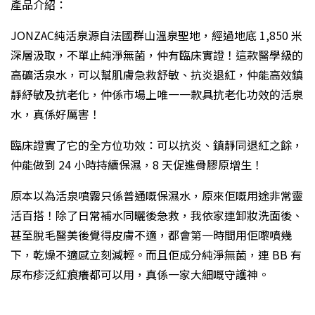
產品介紹：
JONZAC純活泉源自法國群山溫泉聖地，經過地底 1,850 米
深層汲取，不單止純淨無菌，仲有臨床實證！這款醫學級的
高礦活泉水，可以幫肌膚急救舒敏、抗炎退紅，仲能高效鎮
靜紓敏及抗老化，仲係市場上唯一一款具抗老化功效的活泉
水，真係好厲害！
臨床證實了它的全方位功效：可以抗炎、鎮靜同退紅之餘，
仲能做到 24 小時持續保濕，8 天促進骨膠原增生！
原本以為活泉噴霧只係普通嘅保濕水，原來佢嘅用途非常靈
活百搭！除了日常補水同曬後急救，我依家連卸妝洗面後、
甚至脫毛醫美後覺得皮膚不適，都會第一時間用佢嚟噴幾
下，乾燥不適感立刻減輕。而且佢成分純淨無菌，連 BB 有
尿布疹泛紅痕癢都可以用，真係一家大細嘅守護神。