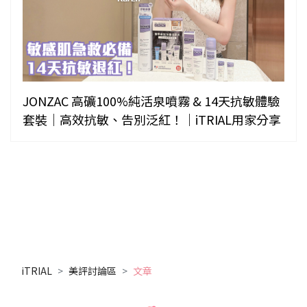
JONZAC 高礦100%純活泉噴霧 & 14天抗敏體驗
套裝｜高效抗敏、告別泛紅！｜iTRIAL用家分享
iTRIAL
美評討論區
文章