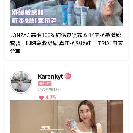
JONZAC 高礦100%純活泉噴霧 & 14天抗敏體驗
套裝｜即時急救舒緩 真正抗炎退紅｜iTRIAL用家
分享
Karenkyt
美評家
她給予的評分：
4.75