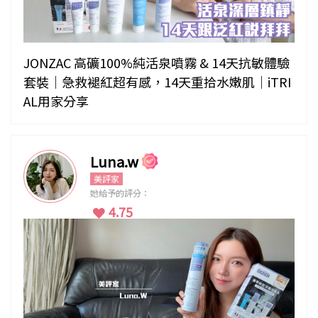
JONZAC 高礦100%純活泉噴霧 & 14天抗敏體驗
套裝｜急救褪紅超有感，14天重拾水嫩肌｜iTRI
AL用家分享
Luna.w
美評家
她給予的評分：
4.75