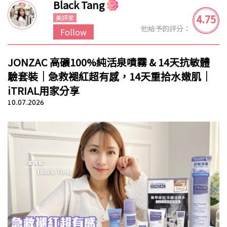
Black Tang
4.75
美評家
他給予的評分：
Follow
JONZAC 高礦100%純活泉噴霧 & 14天抗敏體
驗套裝｜急救褪紅超有感，14天重拾水嫩肌｜
iTRIAL用家分享
10.07.2026