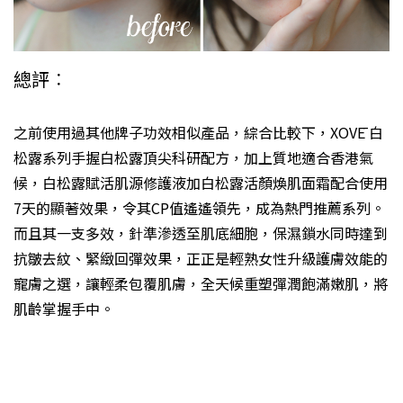
總評︰
之前使用過其他牌子功效相似產品，綜合比較下，XOVĒ 白
松露系列手握白松露頂尖科研配方，加上質地適合香港氣
候，白松露賦活肌源修護液加白松露活顏煥肌面霜配合使用
7天的顯著效果，令其CP值遙遙領先，成為熱門推薦系列。
而且其一支多效，針準滲透至肌底細胞，保濕鎖水同時達到
抗皺去紋、緊緻回彈效果，正正是輕熟女性升級護膚效能的
寵膚之選，讓輕柔包覆肌膚，全天候重塑彈潤飽滿嫩肌，將
肌齡掌握手中。