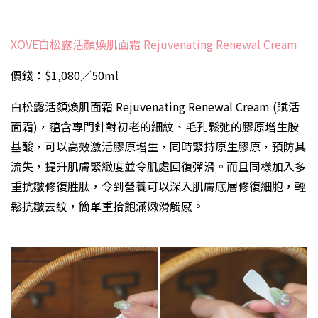
XOVĒ白松露活顏煥肌面霜 Rejuvenating Renewal Cream
價錢：$1,080／50ml
白松露活顏煥肌面霜 Rejuvenating Renewal Cream (
賦活
面霜
)，藴含專門針對初老的細紋、毛孔鬆弛的膠原增生胺
基酸，可以高效激活膠原增生，同時緊持原生膠原，預防其
流失，提升肌膚緊緻度並令肌處回復彈滑。而且同樣加入多
重抗皺修復胜肽，令到營養可以深入肌膚底層修復細胞，輕
鬆抗皺去紋，簡單重拾飽滿嫩滑觸感。