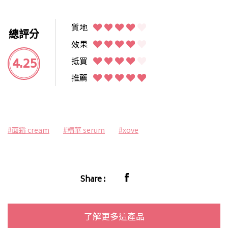
質地
總評分
效果
4.25
抵買
推薦
#面霜 cream
#精華 serum
#xove
Share :
了解更多這產品