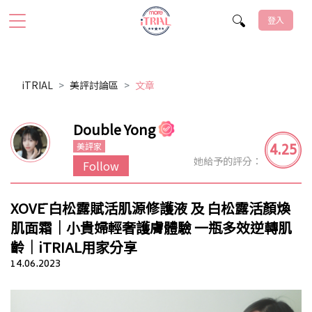
登入
iTRIAL
美評討論區
文章
Double Yong
4.25
美評家
她給予的評分：
Follow
XOVĒ 白松露賦活肌源修護液 及 白松露活顏煥
肌面霜｜小貴婦輕奢護膚體驗 一瓶多效逆轉肌
齡｜iTRIAL用家分享
14.06.2023