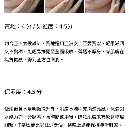
質地：4 分 / 易推度：4.5分
切合亞洲氣候設計，質地選用亞洲女士至愛質感，輕柔滋潤
又不黏稠。能輕易推開至全面吸收，薄透不厚身，令肌膚在
無負擔感下得到全方位滋潤。
保濕度：4.5 分
使用後含水量明顯提升外，肌膚水潤中充滿透亮感，保濕鎖
水能力亦十分顯著，長時間使用後，除咗肌膚未有感到乾燥
繃緊，T字區更比以往少泛油，到晚上還能保持彈滑肌感。