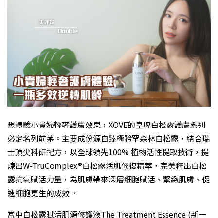
想體驗小貴婦輕奢護膚效果，XOVĒ的皇牌白松露護膚系列
必定名列前茅。主要成份源自臻極矜罕森林白松露，結合瑞
士頂尖科研配方，以全球領先100% 植物活性提取技術，提
煉出W-TruComplex®白松露活肌修復精萃，完美釋出白松
露抗氧賦活力量，為肌膚帶來深層細胞賦活、緊緻肌膚、促
進細胞更生的成效。
當中白松露賦活肌源修護液The Treatment Essence (
新一