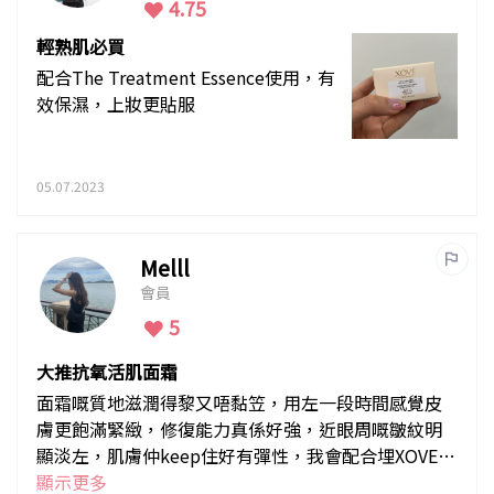
4.75
輕熟肌必買
配合The Treatment Essence使用，有
效保濕，上妝更貼服
05.07.2023
Melll
會員
5
大推抗氧活肌面霜
面霜嘅質地滋潤得黎又唔黏笠，用左一段時間感覺皮
膚更飽滿緊緻，修復能力真係好強，近眼周嘅皺紋明
顯淡左，肌膚仲keep住好有彈性，我會配合埋XOVE嘅
皇牌修護液一齊用，令我雙效保持年輕肌膚！
顯示更多