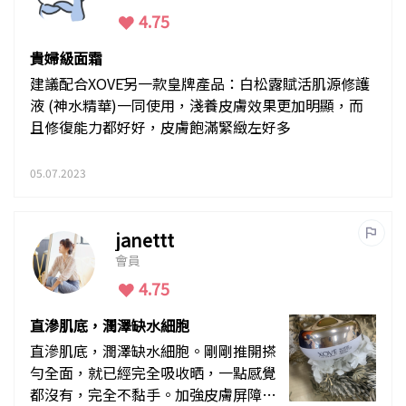
4.75
貴婦級面霜
建議配合XOVĒ另一款皇牌產品：白松露賦活肌源修護
液 (神水精華)一同使用，淺養皮膚效果更加明顯，而
且修復能力都好好，皮膚飽滿緊緻左好多
05.07.2023
janettt
會員
4.75
直滲肌底，潤澤缺水細胞
直滲肌底，潤澤缺水細胞。剛剛推開搽
勻全面，就已經完全吸收晒，一點感覺
都沒有，完全不黏手。加強皮膚屏障，