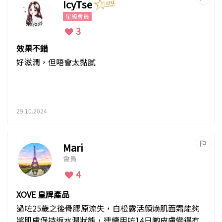
IcyTse
星級會員
3
效果不錯
好滋潤，但唔會太黏膩
29.10.2024
Mari
會員
4
XOVE 皇牌產品
過咗25歲之後骨膠原流失，白松露活顏煥肌面霜能夠
將肌膚保持返水潤狀態，連續用咗14日啲皮膚變得冇