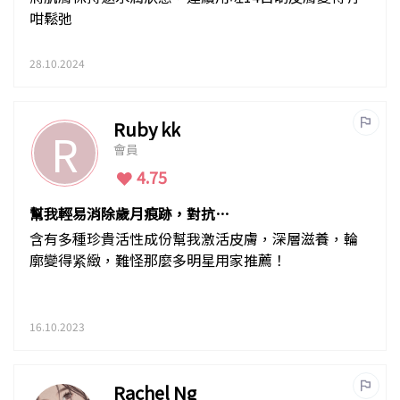
咁鬆弛
28.10.2024
Ruby kk
R
會員
4.75
幫我輕易消除歲月痕跡，對抗鬆
馳！
含有多種珍貴活性成份幫我激活皮膚，深層滋養，輪
廓變得紧緻，難怪那麼多明星用家推薦！
16.10.2023
Rachel Ng