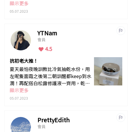
長時間坐在冷氣房中，面部肌膚並沒有
顯示更多
乾燥或繃緊等問題。
05.07.2023
YTNam
會員
4.5
抗初老大推！
夏天最怕夜晚訓教比冷氣抽乾水份，用
左呢隻面霜之後第二朝訓醒都keep到水
潤！再配搭白松露修護液一齊用，乾紋
明顯改善左，效果加倍！
顯示更多
05.07.2023
PrettyEdith
會員