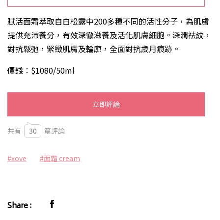
賦活面霜萃取自白松露中200多種不同的活性分子，為肌膚
提供充沛養分，有效深徹滋養及活化肌膚細胞。深潤祛紋，
對抗鬆弛，緊緻肌膚及輪廓，全面對抗歲月痕跡。
價錢：$1080/50ml
立即評論
共有
30
篇評論
#xove
#面霜 cream
Share :