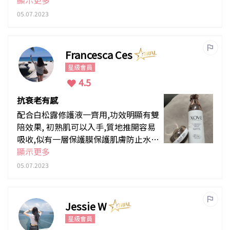
有明顯改善，笑紋都淡咗少少！
顯示更多
05.07.2023
Francesca Ces
星級會員
4.5
抗衰老有感
配合白松露修護液一齊用,功效明顯有雙
陪效果, 初熟肌可以入手,質地推開容易
吸收,似有一層保護膜保護肌膚防止水份
流失
顯示更多
05.07.2023
Jessie W
星級會員