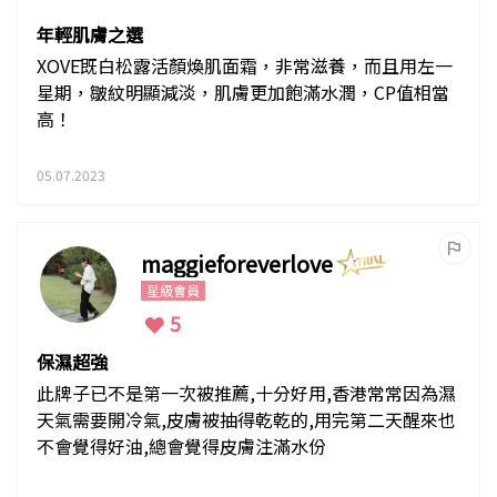
年輕肌膚之選
XOVĒ既白松露活顏煥肌面霜，非常滋養，而且用左一
星期，皺紋明顯減淡，肌膚更加飽滿水潤，CP值相當
高！
05.07.2023
maggieforeverlove
星級會員
5
保濕超強
此牌子已不是第一次被推薦,十分好用,香港常常因為濕
天氣需要開冷氣,皮膚被抽得乾乾的,用完第二天醒來也
不會覺得好油,總會覺得皮膚注滿水份