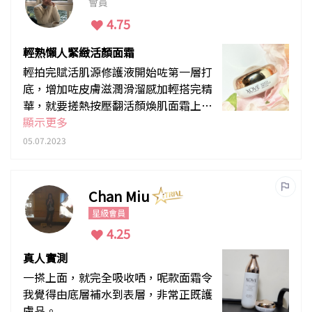
會員
4.75
輕熟懶人緊緻活顏面霜
輕拍完賦活肌源修護液開始咗第一層打
底，增加咗皮膚滋潤滑溜感加輕搭完精
華，就要搓熱按壓翻活顏煥肌面霜上
面！會feel到面上營養包住咗，好似有
顯示更多
咗層緊致膜咁無得咁快散水！簡單步
05.07.2023
驟，啲紋都滋潤到出唔到嚟，完全適合
輕熟又懶保養嘅「少女」!!臨訓前仲唔
會有立痴痴感覺!!剛好呢goodgood!!
Chan Miu
星級會員
4.25
真人實測
一搽上面，就完全吸收哂，呢款面霜令
我覺得由底層補水到表層，非常正既護
膚品。