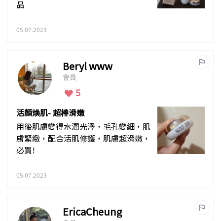
品
05.07.2023
Beryl www
會員
5
活顏煥肌- 超棒滑嫩
用後肌膚變得水潤光澤，毛孔變細，肌
膚緊緻，配合活肌修護，肌膚超滑嫩，
必買!
05.07.2023
EricaCheung