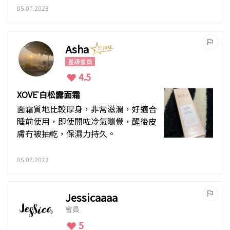
05.07.2023
Asha
星級會員
4.5
XOVĒ 白松露面霜
面霜質地比較厚身，非常滋潤，好適合
睡前使用，即使開咗冷氣瞓覺，醒後皮
膚冇被抽乾，保濕力持久。
05.07.2023
Jessicaaaa
會員
5