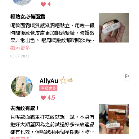
4
輕熟女必備面霜
呢款面霜嘅質感滋潤唔黏立，用咗一段
時間後感覺皮膚更加飽滿緊緻，修護效
果非常出色。 眼周嘅皺紋都明顯淡咗，
而且肌膚仲維持緊有彈性。
顯示更多
05.07.2023
AllyAu
星級會員
4.5
去面紋有感！
見呢款面霜主打袪紋就想一試，本身冇
抱好大期望因為之前試過好多袪紋產品
都冇乜效，但呢款用兩個星期眼下乾紋