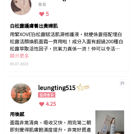
會員
5
白松露護膚養出貴婦肌
用緊XOVĒ白松露賦活肌源修護液，就梗係要搭配埋白
松露活顏煥肌面霜一齊用啦！成分入面有超過200種白
松露萃取活性因子，抗氧力真係一流！仲可以令活化
細胞，達到抗老效果～細膩柔潤嘅面霜上面超舒服，
顯示更多
用咗一排唔止肌膚柔滑細膩咗，就連細紋都少咗！
05.07.2023
leungting515
星級會員
4.25
用後感
面霜非常清爽，吸收又快，用完第二朝
即刻覺得肌膚飽滿度提升，非常好既產