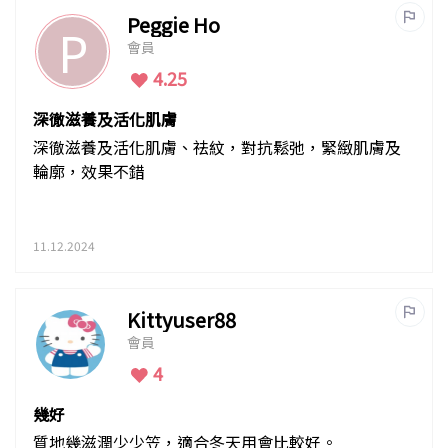
Peggie Ho
P
會員
4.25
深徹滋養及活化肌膚
深徹滋養及活化肌膚、祛紋，對抗鬆弛，緊緻肌膚及
輪廓，效果不錯
11.12.2024
Kittyuser88
會員
4
幾好
質地幾滋潤少少笠，適合冬天用會比較好。