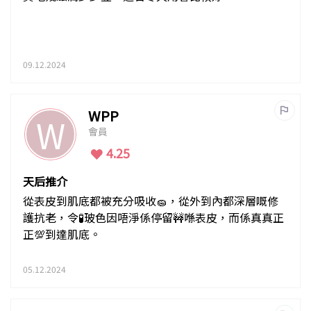
09.12.2024
WPP
W
會員
4.25
天后推介
從表皮到肌底都被充分吸收🧽，從外到內都深層嘅修
護抗老，令🧪玻色因唔淨係停留🚧喺表皮，而係真真正
正💯到達肌底。
05.12.2024