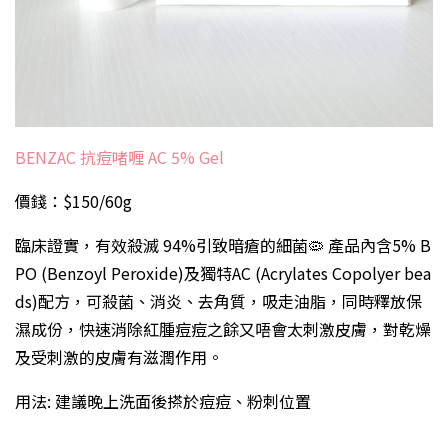
BENZAC 抗痘啫喱 AC 5% Gel
價錢：$150/60g
臨床證實，有效殺滅 94%引致暗瘡的細菌🦠 產品內含5% B
PO (Benzoyl Peroxide)及獨特AC (Acrylates Copolyer bea
ds)配方，可殺菌、消炎、去角質，吸走油脂，同時釋放保
濕成份，快速消除紅腫痘痘之餘又唔會太刺激皮膚，對乾燥
及受刺激的皮膚有滋潤作用。
用法: 建議晚上洗面後搽於痘痘、粉刺位置