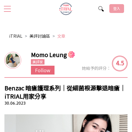
登入
iTRIAL
美評討論區
文章
Momo Leung
4.5
美評家
她給予的評分：
Follow
Benzac 暗瘡護理系列｜從細菌根源擊退暗瘡｜
iTRIAL用家分享
30.06.2023