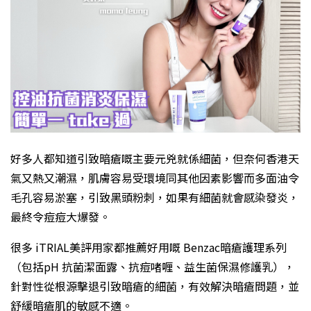
好多人都知道引致暗瘡嘅主要元兇就係細菌，但奈何香港天
氣又熱又潮濕，肌膚容易受環境同其他因素影響而多面油令
毛孔容易淤塞，引致黑頭粉刺，如果有細菌就會感染發炎，
最終令痘痘大爆發。
很多 iTRIAL美評用家都推薦好用嘅 Benzac暗瘡護理系列
（包括pH 抗菌潔面露、抗痘啫喱、益生菌保濕修護乳），
針對性從根源擊退引致暗瘡的細菌，有效解決暗瘡問題，並
舒緩暗瘡肌的敏感不適。