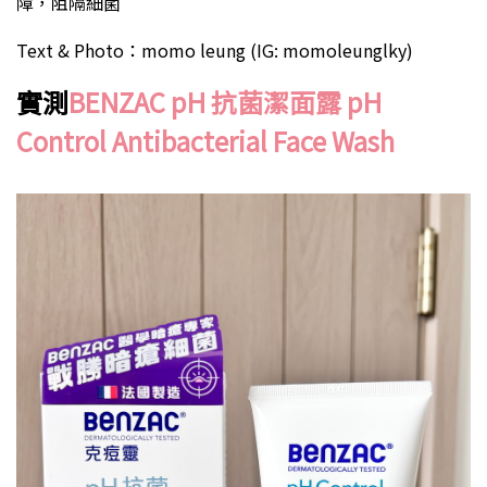
障，阻隔細菌
Text & Photo：momo leung (IG: momoleunglky)
實測
BENZAC pH 抗菌潔面露 pH
Control Antibacterial Face Wash