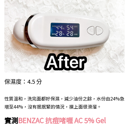
保濕度：4.5 分
性質溫和，洗完面都好保濕，減少油份之餘，水份由24%急
增至44%，沒有抿抿緊的情況，摸上面很滑溜。
實測
BENZAC 抗痘啫喱 AC 5% Gel