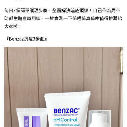
每日3個簡單護理步驟，全面解決暗瘡煩惱！自己作為周不
時都生暗瘡嘅用家，一於實測一下係唔係真係咁值得推薦給
大家啦！
『Benzaz抗痘3步曲』