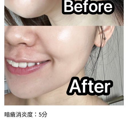
暗瘡消炎度：5分