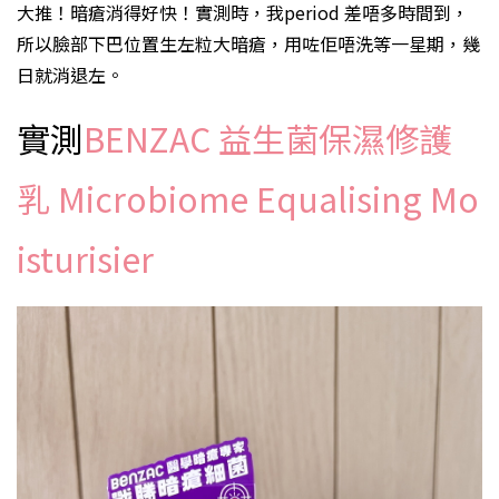
大推！暗瘡消得好快！實測時，我period 差唔多時間到，
所以臉部下巴位置生左粒大暗瘡，用咗佢唔洗等一星期，幾
日就消退左。
實測
BENZAC 益生菌保濕修護
乳 Microbiome Equalising Mo
isturisier