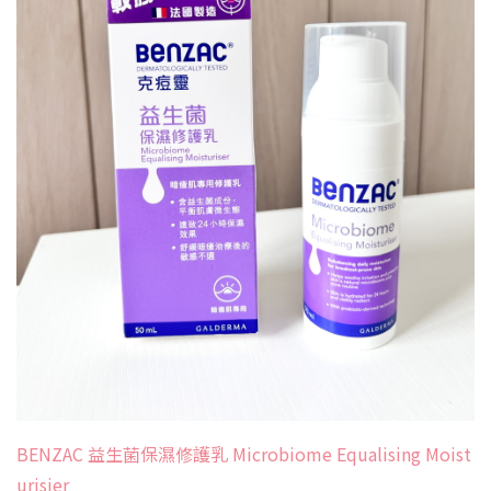
BENZAC 益生菌保濕修護乳 Microbiome Equalising Moist
urisier