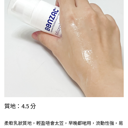
質地：4.5 分
柔軟乳狀質地，輕盈唔會太笠，早晚都啱用，流動性強，易