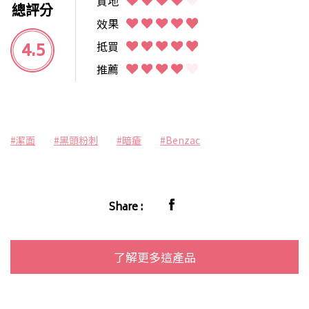
質地
總評分
效果
4.5
抵買
推薦
#潔面
#黑頭粉刺
#暗瘡
#Benzac
Share :
了解更多這產品