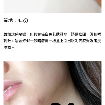
質地：4.5分
雖然話係啫喱，但其實係白色乳狀質地，透易推開，溫和唔
刺激，唔會好似一般暗瘡膏一樣塗上面出現刺痛感覺及甩皮
現象。