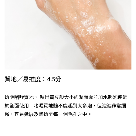
質地／易推度：4.5分
透明啫喱質地， 吱出黃豆般大小的潔面露並加水起泡便能
於全面使用。啫喱質地雖不能起到太多泡，但泡泡非常細
緻，容易延展及滲透至每一個毛孔之中。