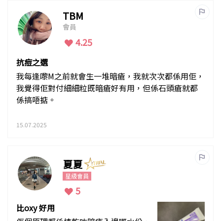
怕黏膩，真係可以試
TBM
會員
4.25
抗痘之選
我每逢嚟M之前就會生一堆暗瘡，我就次次都係用佢，
我覺得佢對付細細粒既暗瘡好有用，但係石頭瘡就都
係搞唔掂。
15.07.2025
夏夏
星級會員
5
比oxy 好用