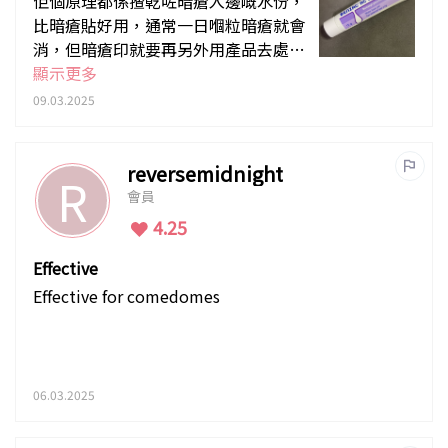
佢個原理都係揸乾咗暗瘡入邊嘅水份，
比暗瘡貼好用，通常一日嗰粒暗瘡就會
消，但暗瘡印就要再另外用產品去處
理。佢唔算係乸皮膚，無刺痛感。
顯示更多
09.03.2025
reversemidnight
R
會員
4.25
Effective
Effective for comedomes
06.03.2025