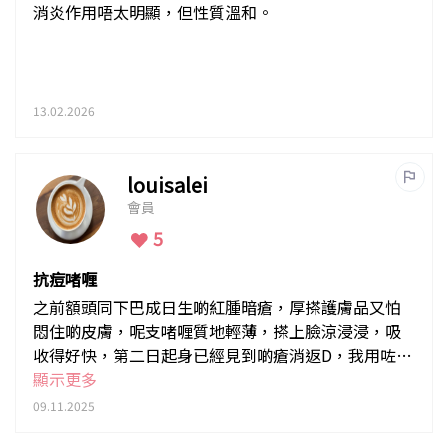
消炎作用唔太明顯，但性質溫和。
13.02.2026
louisalei
會員
5
抗痘啫喱
之前額頭同下巴成日生啲紅腫暗瘡，厚搽護膚品又怕
悶住啲皮膚，呢支啫喱質地輕薄，搽上臉涼浸浸，吸
收得好快，第二日起身已經見到啲瘡消返D，我用咗兩
星期左右，暗瘡真係少出咗，連舊既痘印都淡得快
顯示更多
咗。不過要提提大家，乾性皮膚可能要用少少保濕打
09.11.2025
底，同埋一定要日頭搽防曬！如果你都係成日爆瘡又