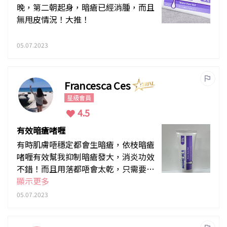
晚，第二朝起身，暗瘡已經消腫，而且
無甩皮情況！大推！
05.07.2023
Francesca Ces
星級會員
4.5
有效暗瘡啫喱
有時肌膚唔穩定都會生暗瘡，依枝暗瘡
啫喱有效幫我抑制暗瘡發大，消炎功效
不錯！而且用落都唔會太乾，只需要小
小份量就夠
顯示更多
05.07.2023