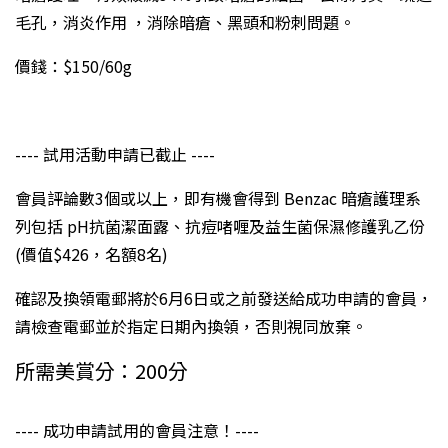
毛孔，消炎作用 ，消除暗瘡、黑頭和粉刺問題。
價錢：$150/60g
---- 試用活動申請已截止 ----
會員評論數3個或以上，即有機會得到 Benzac 暗瘡護理系
列包括 pH抗菌潔面露、抗痘啫喱及益生菌保濕修護乳乙份
(價值$426，名額8名)
確認及換領電郵將於6月6日或之前發送給成功申請的會員，
請檢查電郵並於指定日期內換領，否則視同放棄。
所需美賞分：200分
---- 成功申請試用的會員注意！----