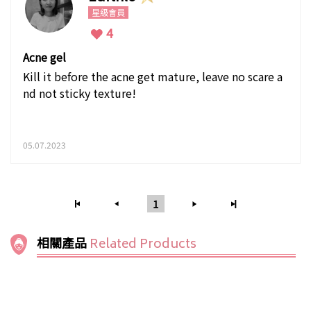
星級會員
4
Acne gel
Kill it before the acne get mature, leave no scare a
nd not sticky texture!
05.07.2023
1
相關產品
Related Products