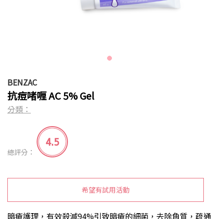
BENZAC
抗痘啫喱 AC 5% Gel
分類：
4.5
總評分：
希望有試用活動
暗瘡護理，有效殺滅94%引致暗瘡的細菌，去除角質，疏通