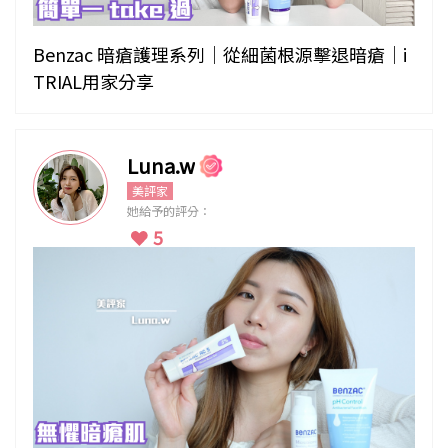
Benzac 暗瘡護理系列｜從細菌根源擊退暗瘡｜i
TRIAL用家分享
Luna.w
美評家
她給予的評分：
5