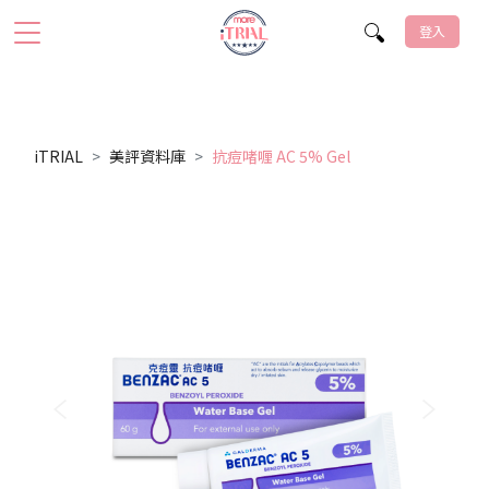
登入
iTRIAL
美評資料庫
抗痘啫喱 AC 5% Gel