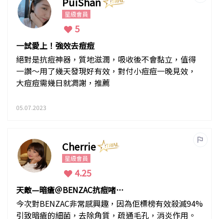
PuiShan
星級會員
5
一試愛上！強效去痘痘
絕對是抗痘神器，質地滋潤，吸收後不會黏立，值得
一讚～用了幾天發現好有效，對付小痘痘一晚見效，
大痘痘需幾日就凋謝，推薦
05.07.2023
Cherrie
星級會員
4.25
天敵—暗瘡＠BENZAC抗痘啫喱
AC
今次對BENZAC非常感興趣，因為佢標榜有效殺滅94%
引致暗瘡的細菌，去除角質，疏通毛孔，消炎作用。