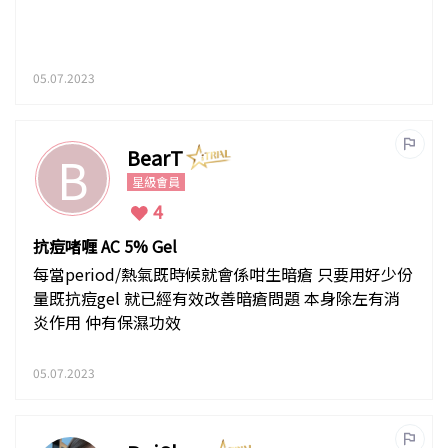
05.07.2023
BearT
B
星級會員
4
抗痘啫喱 AC 5% Gel
每當period/熱氣既時候就會係咁生暗瘡 只要用好少份
量既抗痘gel 就已經有效改善暗瘡問題 本身除左有消
炎作用 仲有保濕功效
05.07.2023