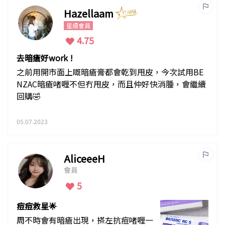
Hazellaam
星級會員
4.75
去暗瘡好work !
之前用開市面上嘅暗瘡膏都會乾到甩皮，今次試用BE
NZAC暗瘡啫喱不但冇甩皮，而且仲好快消腫，會繼續
回購🤣
05.07.2023
AliceeeH
會員
5
痘痘救星🌟
周不時會有暗瘡出現，搽左抗痘啫喱一