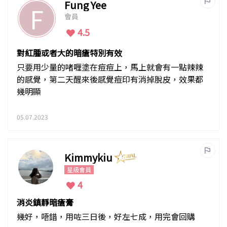
Fung Yee
F
會員
4.5
對紅腫或者大的暗瘡特別有效
只要用少量的啫喱塗在痘痘上，馬上就會有一點辣辣
的感覺，第二天醒來後感覺痘印有消掉脫皮，效果都
幾明顯
05.07.2023
Kimmykiu
星級會員
4
消炎鎮靜暗瘡膏
幾好，唔錯，用咗三日後，好左七成，用完會回購