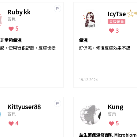
Ruby kk
IcyTse
會員
星級會員
5
3
非常夠保濕
保濕
感，使用後很舒服，皮膚也變
好保濕，修復皮膚效果不錯
19.12.2024
Kittyuser88
Kung
會員
會員
4
5
益生菌保濕修護乳 Microbiom