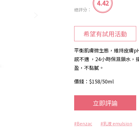
4.42
總評分：
希望有試用活動
平衡肌膚微生態，維持皮膚p
感不適 ，24小時保濕鎖水，
盈，不黏膩。
價錢：$158/50ml
立即評論
#Benzac
#乳液 emulsion