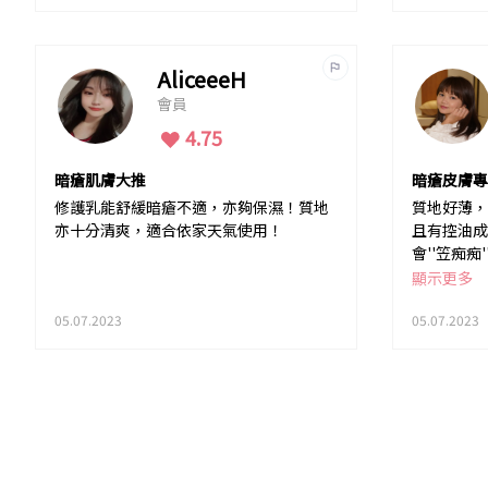
AliceeeH
會員
4.75
暗瘡肌膚大推
暗瘡皮膚專
修護乳能舒緩暗瘡不適，亦夠保濕！質地
質地好薄，
亦十分清爽，適合依家天氣使用！
且有控油成
會''笠痴痴
膚好快吸收
顯示更多
期，我覺得
05.07.2023
不過都係偏
05.07.2023
使用！