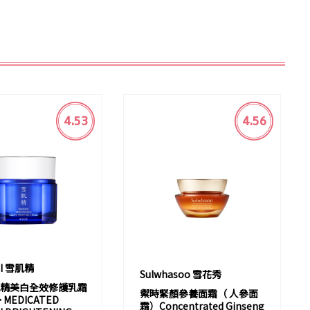
4.53
4.56
EI 雪肌精
Sulwhasoo 雪花秀
精美白全效修護乳霜
禦時緊顏參養面霜（ 人參面
 MEDICATED
霜）Concentrated Ginseng