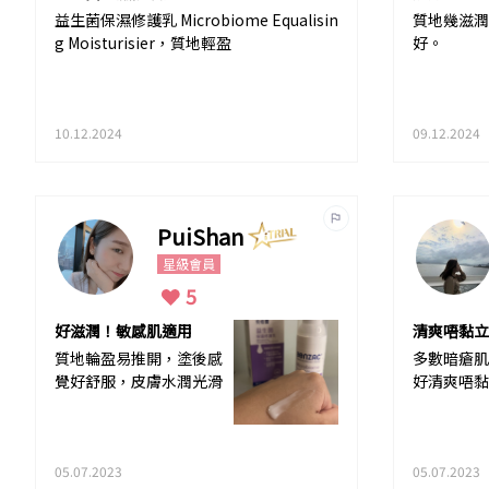
益生菌保濕修護乳 Microbiome Equalisin
質地幾滋潤
g Moisturisier，質地輕盈
好。
10.12.2024
09.12.2024
PuiShan
星級會員
5
好滋潤！敏感肌適用
清爽唔黏立
質地輪盈易推開，塗後感
多數暗瘡肌
覺好舒服，皮膚水潤光滑
好清爽唔黏
05.07.2023
05.07.2023