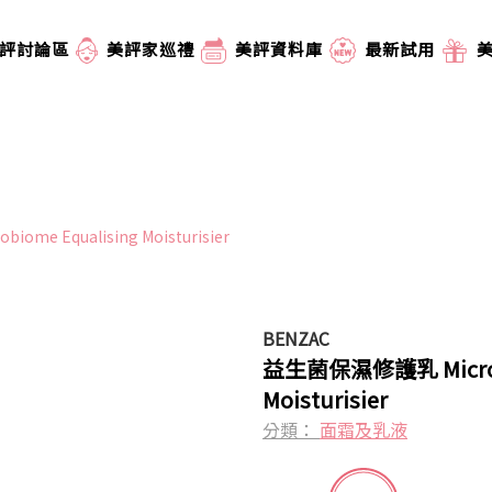
評討論區
美評家巡禮
美評資料庫
最新試用
me Equalising Moisturisier
BENZAC
益生菌保濕修護乳 Microbi
Moisturisier
分類：
面霜及乳液