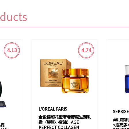
oducts
4.13
4.74
L'OREAL PARiS
SEKKIS
金致臻顏花蜜奢養膠原滋潤乳
藥用雪肌
霜（膠原小蜜罐）AGE
乳霜
<透亮版>
PERFECT COLLAGEN