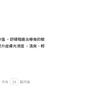
H值 ，舒緩暗瘡治療後的敏
提升皮膚光滑度 ，清爽、輕
共有
15
篇評論