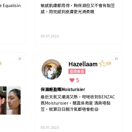
qualisin
敏感肌膚都用得，夠保濕但又不會有黏笠
感，用完感到皮膚更光滑柔嫩
05.07.2023
Hazellaam
星級會員
5
保濕輕盈嘅Moisturisier
最近天氣又潮濕又熱，咁啱收到BENZAC
既Moisturisier，簡直係救星 清爽唔黏
笠，就算日日開冷氣都唔會乾😄
05.07.2023