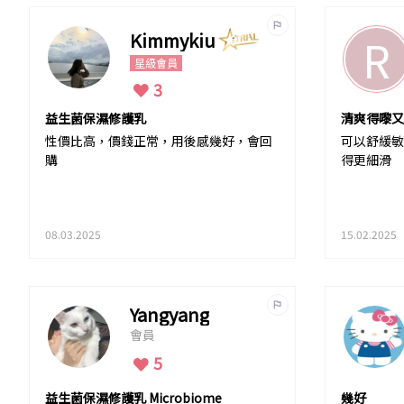
Kimmykiu
R
星級會員
3
益生菌保濕修護乳
清爽得嚟又
性價比高，價錢正常，用後感幾好，會回
可以舒緩敏
購
得更細滑
08.03.2025
15.02.2025
Yangyang
會員
5
益生菌保濕修護乳 Microbiome
幾好