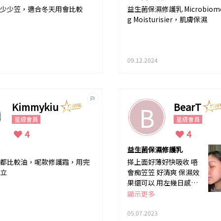
少少笠，適合冬天用會比較
益生菌保濕修護乳 Microbiome E
g Moisturisier，肌膚保濕
09.12.2024
Kimmykiu
BearT
B
星級會員
星級會員
4
4
益生菌保濕修護乳
都比較油，呢款修護霜，用完
搽上面好薄好快吸收 唔
立
會痴笠笠 好清爽 保濕效
果還可以 用左幾日感覺
毛孔好似有收細左少少
顯示更多
希望持續用落會有更大改
善
05.07.2023