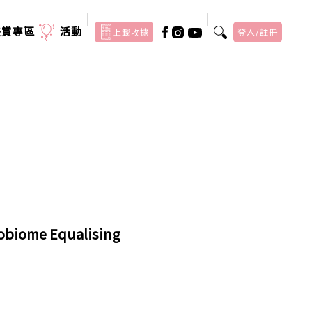
美賞專區
活動
上載收據
登入/註冊
ome Equalising