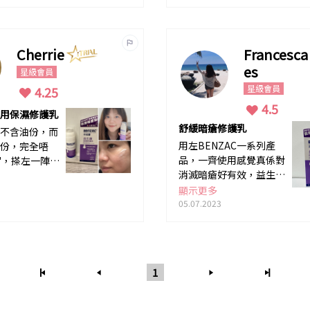
Cherrie
Francesca
es
星級會員
星級會員
4.25
4.5
用保濕修護乳
舒緩暗瘡修護乳
不含油份，而
用左BENZAC一系列產
份，完全唔
品，一齊使用感覺真係對
''，搽左一陣皮
消滅暗瘡好有效，益生菌
左！用左兩星
保濕修護乳質地清爽、輕
油份減少左，
顯示更多
盈，不黏膩，用上面都好
乾，適合夏天
05.07.2023
舒服，而且保濕鎖水效果
都出色!
1