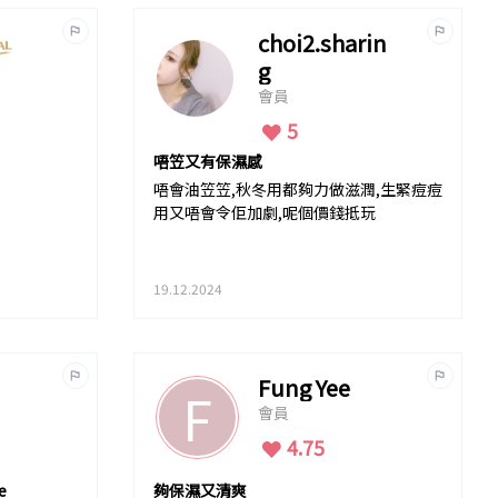
choi2.sharin
g
會員
5
唔笠又有保濕感
唔會油笠笠,秋冬用都夠力做滋潤,生緊痘痘
用又唔會令佢加劇,呢個價錢抵玩
19.12.2024
Fung Yee
F
會員
4.75
e
夠保濕又清爽