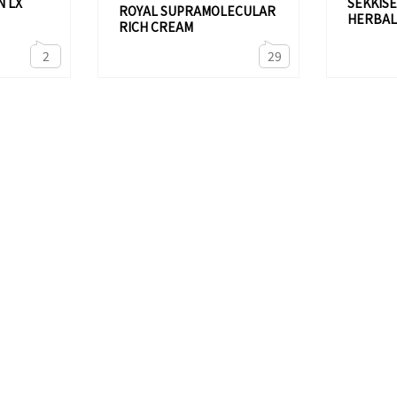
N LX
SEKKISE
ROYAL SUPRAMOLECULAR
HERBAL
RICH CREAM
2
29