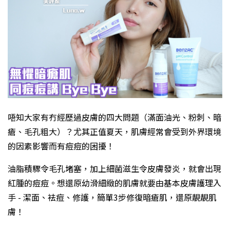
唔知大家有冇經歷過皮膚的四大問題（滿面油光、粉刺、暗
瘡、毛孔粗大）？尤其正值夏天，肌膚經常會受到外界環境
的因素影響而有痘痘的困擾！
油脂積驟令毛孔堵塞，加上細菌滋生令皮膚發炎，就會出現
紅腫的痘痘。想還原幼滑細緻的肌膚就要由基本皮膚護理入
手 - 潔面、袪痘、修護，簡單3步修復暗瘡肌，還原靚靚肌
膚！