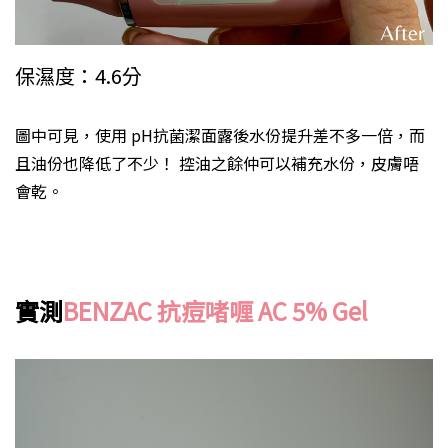
保濕度：4.6分
圖中可見，使用 pH抗菌潔面露後水份提升差不多一倍，而
且油份也降低了不少！ 控油之餘仲可以補充水份，皮膚唔
會乾。
實測
BENZAC 抗痘啫喱 AC 5% Gel