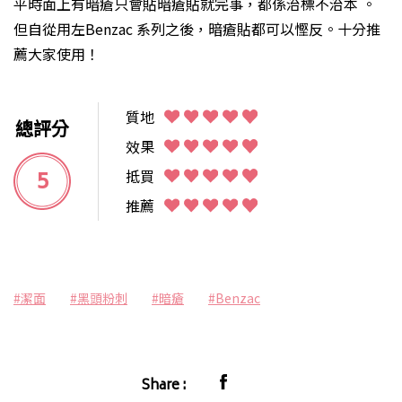
平時面上有暗瘡只會貼暗瘡貼就完事，都係治標不治本 。
但自從用左Benzac 系列之後，暗瘡貼都可以慳反。十分推
薦大家使用！
質地
總評分
效果
5
抵買
推薦
#潔面
#黑頭粉刺
#暗瘡
#Benzac
Share :