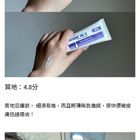
質地：4.8分
質地忌廉狀， 細滑易推，而且輕薄無負擔感，很快便被皮
膚迅速吸收！