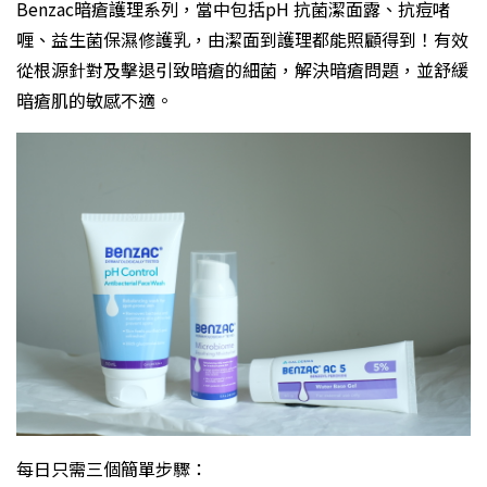
Benzac暗瘡護理系列，當中包括pH 抗菌潔面露、抗痘啫
喱、益生菌保濕修護乳，由潔面到護理都能照顧得到！有效
從根源針對及擊退引致暗瘡的細菌，解決暗瘡問題，並舒緩
暗瘡肌的敏感不適。
每日只需三個簡單步驟：