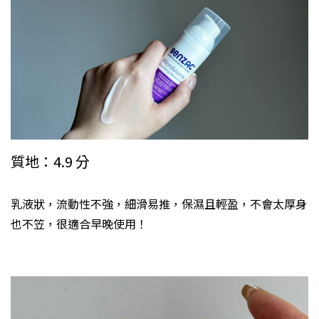
質地：4.9 分
乳液狀，流動性不強，細滑易推，保濕且輕盈，不會太厚身
也不笠，很適合早晚使用！