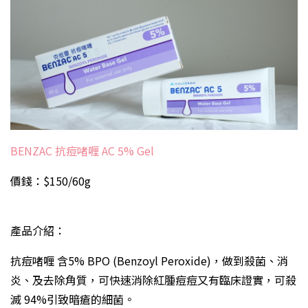
BENZAC 抗痘啫喱 AC 5% Gel
價錢：$150/60g
產品介紹：
抗痘啫喱 含5% BPO (Benzoyl Peroxide)，做到殺菌、消
炎、及去除角質，可快速消除紅腫痘痘又有臨床證實，可殺
滅 94%引致暗瘡的細菌。