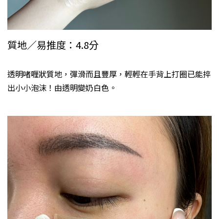
質地／易推度：4.8分
透明啫喱狀質地，彈滑而且豐厚，輕輕在手背上打圈已能捽
出小小泡沫！由透明變奶白色。