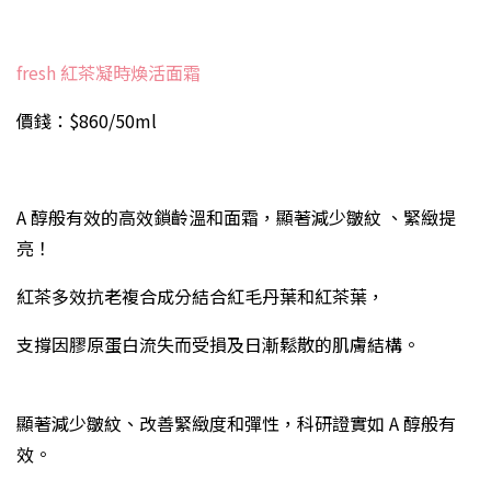
fresh 紅茶凝時煥活面霜
價錢：$860/50ml
A 醇般有效的高效鎖齡溫和面霜，顯著減少皺紋 、緊緻提
亮！
紅茶多效抗老複合成分結合紅毛丹葉和紅茶葉，
支撐因膠原蛋白流失而受損及日漸鬆散的肌膚結構。
顯著減少皺紋、改善緊緻度和彈性，科研證實如 A 醇般有
效。