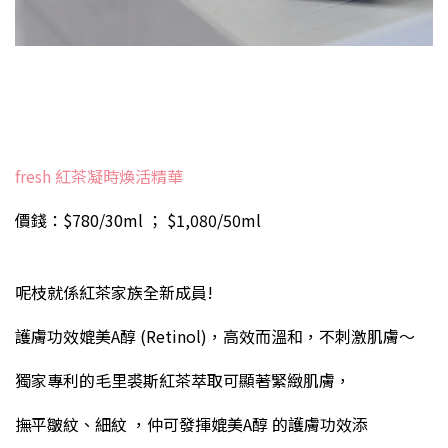
fresh 紅茶凝時煥活精華
價錢：$780/30ml ； $1,080/50ml
呢枝就係紅茶家族全新成員!
護膚功效媲美A醇 (Retinol)，高效而溫和，不刺激肌膚～
獨家專利的毛里裘斯紅茶萃取可顯著緊緻肌膚，
撫平皺紋、細紋 ，仲可發揮媲美A醇 的護膚功效添