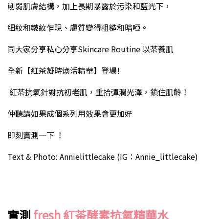
削弱肌膚結構，加上長期暴露於污染和藍光下，
細紋和皺紋乍現、膚質變得粗糙和暗啞。
同大家分享私心分享Skincare Routine 以茶養肌
全新【紅茶凝時煥活精華】登場!
紅茶抗氧針對抗初老肌，重拾彈潤光澤，鎖住肌齡！
仲聽講如果成個系列用效果會更加好
即刻實測一下 ！
Text & Photo: Annielittlecake (IG：Annie_littlecake)
實測
fresh 紅茶酵素抗氧精華水