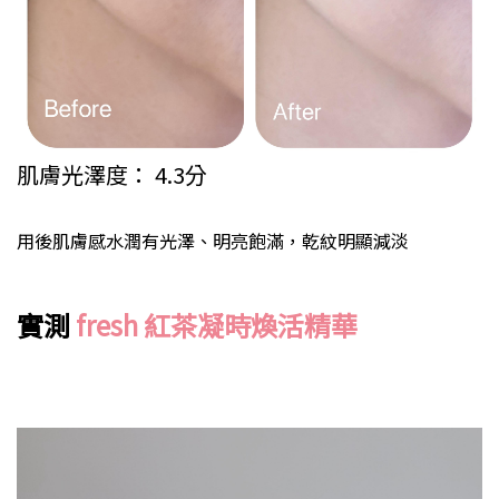
肌膚光澤度： 4.3分
用後肌膚感水潤有光澤、明亮飽滿，乾紋明顯減淡
實測
fresh 紅茶凝時煥活精華