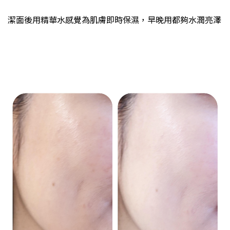
潔面後用精華水感覺為肌膚即時保濕，早晚用都夠水潤亮澤