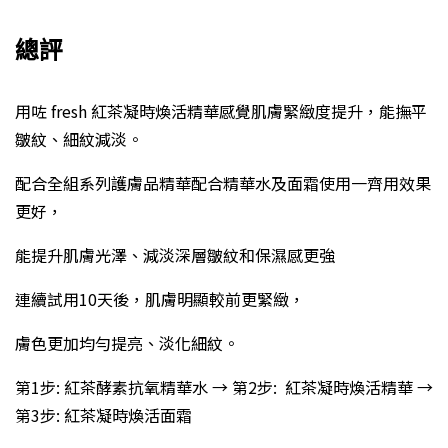
總評
用咗 fresh 紅茶凝時煥活精華感覺肌膚緊緻度提升，能撫平
皺紋、細紋減淡。
配合全組系列護膚品精華配合精華水及面霜使用一齊用效果
更好，
能提升肌膚光澤、減淡深層皺紋和保濕感更強
連續試用10天後，肌膚明顯較前更緊緻，
膚色更加均勻提亮、淡化細紋。
第1步: 紅茶酵素抗氧精華水 → 第2步: 紅茶凝時煥活精華 →
第3步: 紅茶凝時煥活面霜