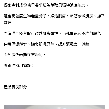
獨家專利成份毛里裘斯紅茶萃取具獨特適應能力，
蘊含高濃度生物能量分子，煥活肌膚、顯著緊緻肌膚、撫平
皺紋。
而海洋巨藻萃取可改善肌膚彈性、毛孔問題及不均勻膚色
仲可保濕鎖水、強化肌膚屏障、提升緊緻度、淡紋，
令到膚色看起來更均勻，
膚質仲愈用愈好！
產品實測部分