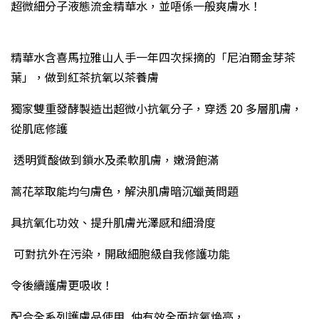
超微細分子液態流金精華水，並唔係一般爽膚水！
精華水含喜馬拉雅山人手一年四次採摘的「尼泊爾金芽茶
葉」，做到紅茶抗氧以茶養膚
獨家雙重發酵製造出超微小抗氧分子，穿透 20 多層肌膚，
從肌底修護
透明質酸做到鎖水及柔軟肌膚，嫩滑飽滿
蒿花萃取能均勻膚色，解決肌膚暗沉蠟黃問題
具抗氧化功效、提升肌膚光澤感和細滑度
可對抗外在污染，開啟細胞級自我修護功能
令後續護膚更吸收！
配合全系列護膚品使用, 仲有效全面抗氧煥亮，