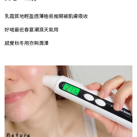
乳霜質地輕盈透薄極易推開被肌膚吸收
好啱最近春夏潮濕天氣用
感覺秋冬用亦夠潤澤