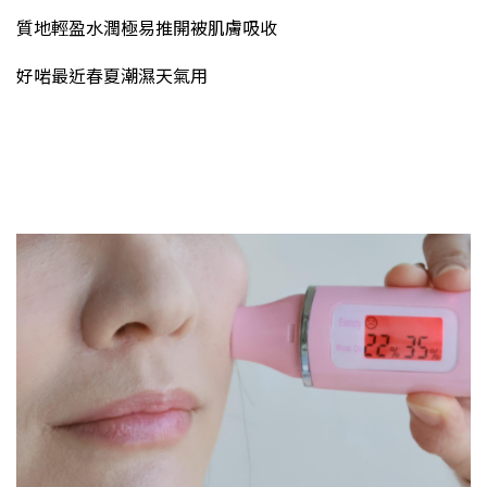
質地輕盈水潤極易推開被肌膚吸收
好啱最近春夏潮濕天氣用