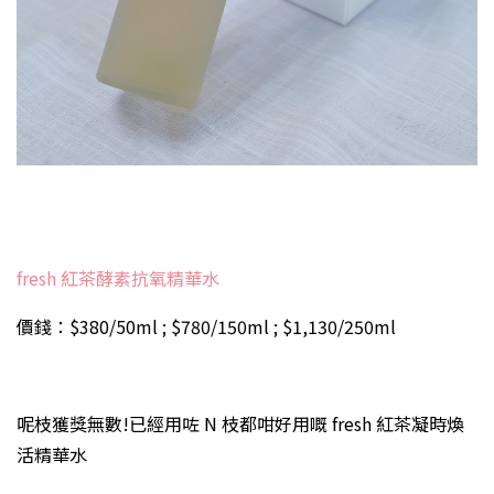
fresh 紅茶酵素抗氧精華水
價錢：$380/50ml ; $780/150ml ; $1,130/250ml
呢枝獲獎無數!已經用咗 N 枝都咁好用嘅 fresh 紅茶凝時煥
活精華水