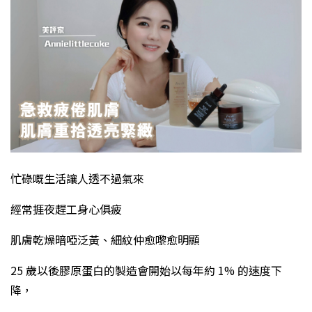
忙碌嘅生活讓人透不過氣來
經常捱夜趕工身心俱疲
肌膚乾燥暗啞泛黃、細紋仲愈嚟愈明顯
25 歲以後膠原蛋白的製造會開始以每年約 1% 的速度下
降，