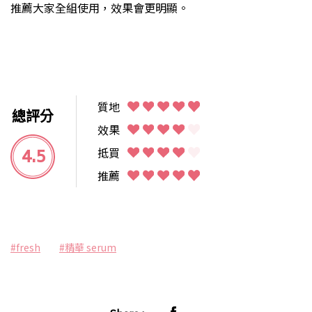
推薦大家全組使用，效果會更明顯。
質地
總評分
效果
4.5
抵買
推薦
#fresh
#精華 serum