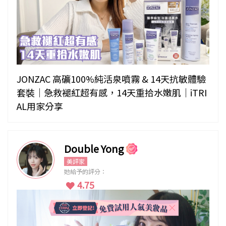
JONZAC 高礦100%純活泉噴霧 & 14天抗敏體驗
套裝｜急救褪紅超有感，14天重拾水嫩肌｜iTRI
AL用家分享
Double Yong
美評家
她給予的評分：
4.75