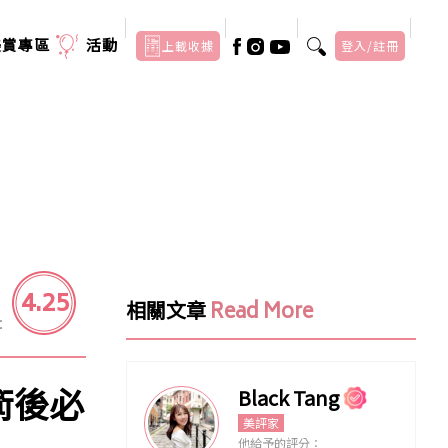
美賞專區
活動
上載收據
登入/註冊
4.25
相關文章
Read More
：
光術後必
Black Tang
美評家
他給予的評分：