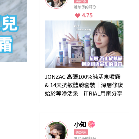
美評家
她給予的評分：
4.75
JONZAC 高礦100%純活泉噴霧
& 14天抗敏體驗套裝｜深層修復
始於等滲活泉｜iTRIAL用家分享
小知
美評家
她給予的評分：