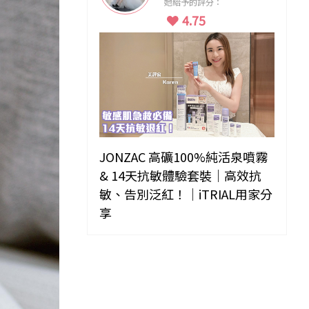
她給予的評分：
4.75
JONZAC 高礦100%純活泉噴霧
& 14天抗敏體驗套裝｜高效抗
敏、告別泛紅！｜iTRIAL用家分
享