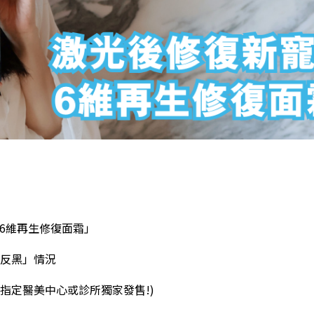
的「6維再生修復面霜」
反黑」情況
ls指定醫美中心或診所獨家發售!)