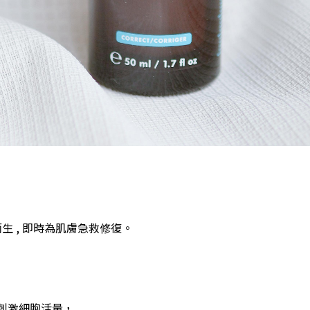
肌而生 , 即時為肌膚急救修復。
刺激細胞活量，