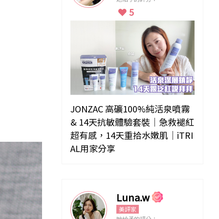
5
JONZAC 高礦100%純活泉噴霧
& 14天抗敏體驗套裝｜急救褪紅
超有感，14天重拾水嫩肌｜iTRI
AL用家分享
Luna.w
美評家
她給予的評分：