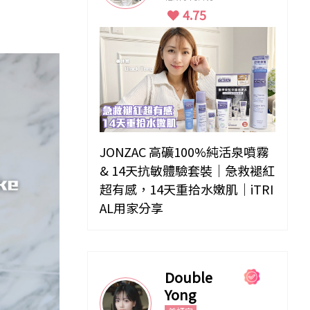
4.75
JONZAC 高礦100%純活泉噴霧
& 14天抗敏體驗套裝｜急救褪紅
超有感，14天重拾水嫩肌｜iTRI
AL用家分享
Double
Yong