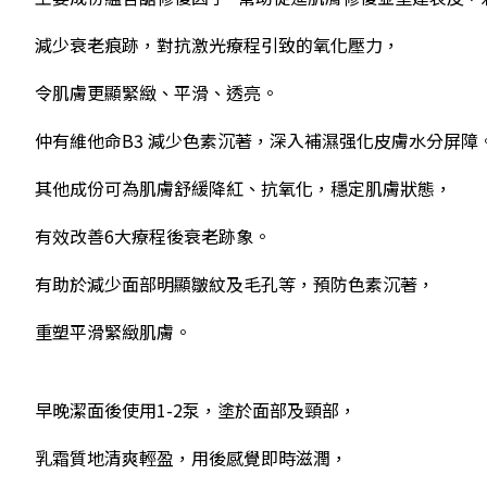
減少衰老痕跡，對抗激光療程引致的氧化壓力，
令肌膚更顯緊緻、平滑、透亮。
仲有維他命B3 減少色素沉著，深入補濕强化皮膚水分屏障
其他成份可為肌膚舒緩降紅、抗氧化，穩定肌膚狀態，
有效改善6大療程後衰老跡象。
有助於減少面部明顯皺紋及毛孔等，預防色素沉著，
重塑平滑緊緻肌膚。
早晚潔面後使用1-2泵，塗於面部及頸部，
乳霜質地清爽輕盈，用後感覺即時滋潤，