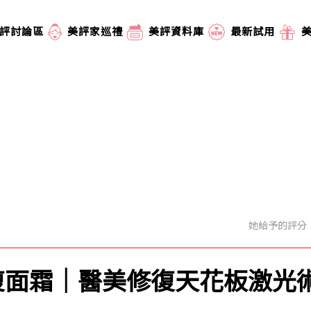
評討論區
美評家巡禮
美評資料庫
最新試用
她給予的評分
維再生修復面霜｜醫美修復天花板激