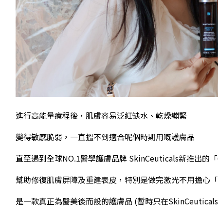
進行高能量療程後，肌膚容易泛紅缺水、乾燥繃緊
變得敏感脆弱，一直搵不到適合呢個時期用嘅護膚品
直至遇到全球NO.1醫學護膚品牌 SkinCeuticals新推出
幫助修復肌膚屏障及重建表皮，特別是做完激光不用擔心「
是一款真正為醫美後而設的護膚品 (暫時只在SkinCeutica