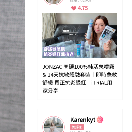
4.75
JONZAC 高礦100%純活泉噴霧
& 14天抗敏體驗套裝｜即時急救
舒緩 真正抗炎退紅｜iTRIAL用
家分享
Karenkyt
美評家