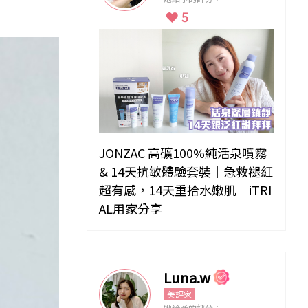
5
JONZAC 高礦100%純活泉噴霧
& 14天抗敏體驗套裝｜急救褪紅
超有感，14天重拾水嫩肌｜iTRI
AL用家分享
Luna.w
美評家
她給予的評分：