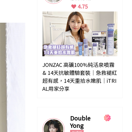
4.75
JONZAC 高礦100%純活泉噴霧
& 14天抗敏體驗套裝｜急救褪紅
超有感，14天重拾水嫩肌｜iTRI
AL用家分享
Double
Yong