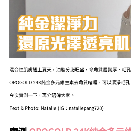
混合性肌膚遇上夏天，油脂分泌旺盛，令角質層變厚，毛孔
OROGOLD 24K純金多元維生素去角質啫喱，可以潔淨
今次實測一下，再介紹俾大家。
Text & Photo: Natalie (IG：nataliepang720)