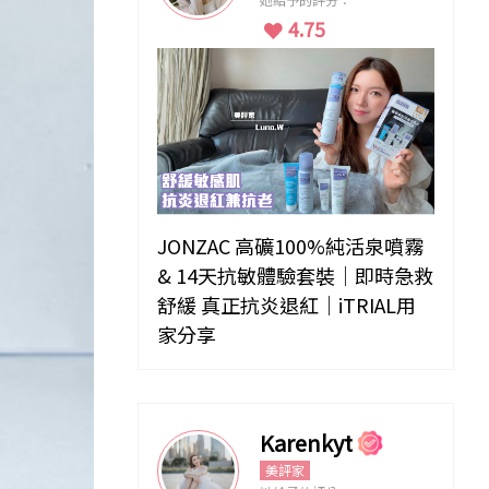
4.75
JONZAC 高礦100%純活泉噴霧
& 14天抗敏體驗套裝｜即時急救
舒緩 真正抗炎退紅｜iTRIAL用
家分享
Karenkyt
美評家