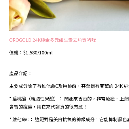
OROGOLD 24K純金多元維生素去角質啫喱
價錢：$1,580/100ml
產品介紹：
主要成分除了有維他命C及扁桃酸，甚至還有奢華的 24K 
* 扁桃酸（親脂性果酸）： 聞起來香香的，非常療癒。
會冒的痘痘，用它來代謝真的很有感！
* 維他命C： 這絕對是美白抗氧的神級成分！它能抑制黑