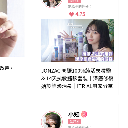
美評家
她給予的評分：
4.75
改善。
JONZAC 高礦100%純活泉噴霧
& 14天抗敏體驗套裝｜深層修復
始於等滲活泉｜iTRIAL用家分享
小知
美評家
她給予的評分：