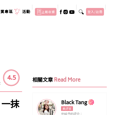
美賞專區
活動
上載收據
登入/註冊
4.5
相關文章
Read More
：
，一抹
Black Tang
美評家
他給予的評分：