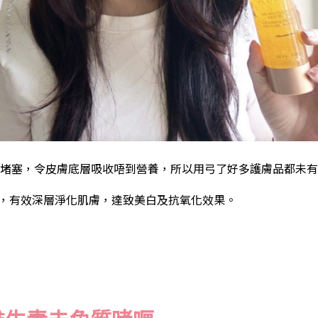
堵塞，令皮膚底層吸收唔到營養，所以用弓了好多護膚品都未有
毛孔，有效深層淨化肌膚，達致美白及抗氧化效果。