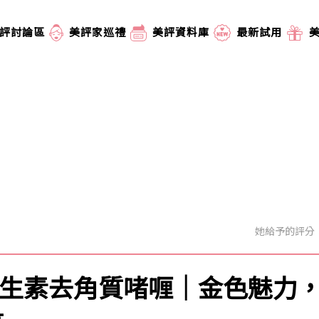
評討論區
美評家巡禮
美評資料庫
最新試用
她給予的評分
多元維生素去角質啫喱｜金色魅力