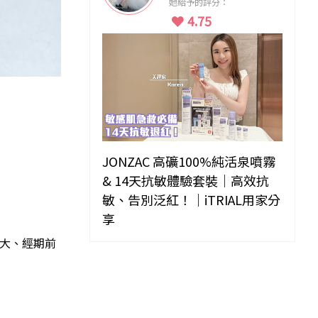
她給予的評分：
4.75
JONZAC 高礦100%純活泉噴霧
& 14天抗敏體驗套裝｜高效抗
敏、告別泛紅！｜iTRIAL用家分
享
力大、經期前