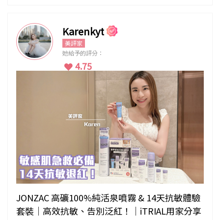
Karenkyt
美評家
她給予的評分：
4.75
JONZAC 高礦100%純活泉噴霧 & 14天抗敏體驗
套裝｜高效抗敏、告別泛紅！｜iTRIAL用家分享