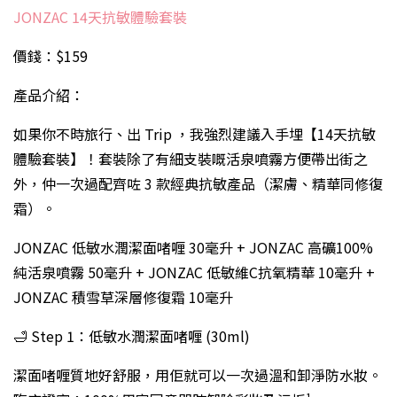
JONZAC 14天抗敏體驗套裝
價錢：$159
產品介紹：
如果你不時旅行、出 Trip ，我強烈建議入手埋【14天抗敏
體驗套裝】！套裝除了有細支裝嘅活泉噴霧方便帶出街之
外，仲一次過配齊咗 3 款經典抗敏產品（潔膚、精華同修復
霜）。
JONZAC 低敏水潤潔面啫喱 30毫升 + JONZAC 高礦100%
純活泉噴霧 50毫升 + JONZAC 低敏維C抗氧精華 10毫升 +
JONZAC 積雪草深層修復霜 10毫升
🛁 Step 1：低敏水潤潔面啫喱 (30ml)
潔面啫喱質地好舒服，用佢就可以一次過溫和卸淨防水妝。