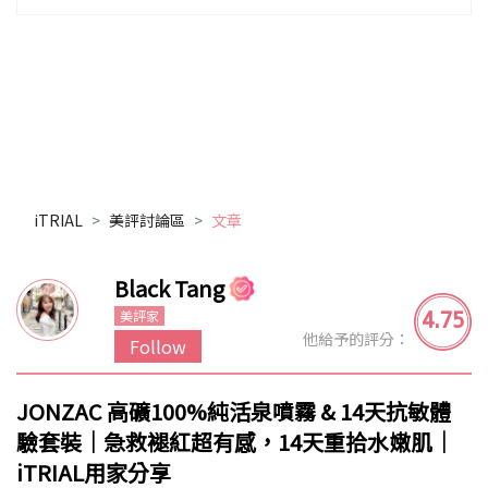
iTRIAL
美評討論區
文章
Black Tang
4.75
美評家
他給予的評分：
Follow
JONZAC 高礦100%純活泉噴霧 & 14天抗敏體
驗套裝｜急救褪紅超有感，14天重拾水嫩肌｜
iTRIAL用家分享