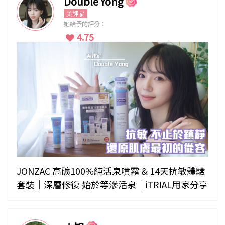
Double Yong
美評家
她給予的評分：
4.75
JONZAC 高礦100%純活泉噴霧 & 14天抗敏體驗
套裝｜深層修復 始於等滲活泉｜iTRIAL用家分享