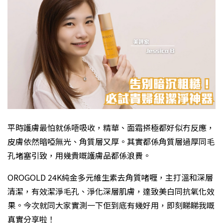
平時護膚最怕就係唔吸收，精華、面霜搽極都好似冇反應，
皮膚依然暗啞無光、角質層又厚。其實都係角質層過厚同毛
孔堵塞引致，用幾貴嘅護膚品都係浪費。
OROGOLD 24K純金多元維生素去角質啫喱，主打溫和深層
清潔，有效潔淨毛孔、淨化深層肌膚，達致美白同抗氧化效
果。今次就同大家實測一下佢到底有幾好用，即刻睇睇我嘅
真實分享啦！