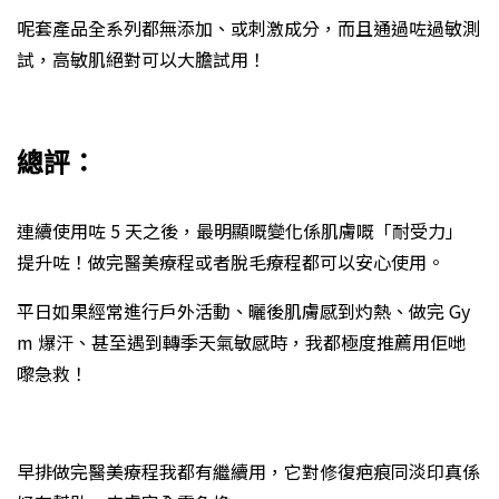
呢套產品全系列都無添加、或刺激成分，而且通過咗過敏測
試，高敏肌絕對可以大膽試用！
總評：
連續使用咗 5 天之後，最明顯嘅變化係肌膚嘅「耐受力」
提升咗！做完醫美療程或者脫毛療程都可以安心使用。
平日如果經常進行戶外活動、曬後肌膚感到灼熱、做完 Gy
m 爆汗、甚至遇到轉季天氣敏感時，我都極度推薦用佢哋
嚟急救！
早排做完醫美療程我都有繼續用，它對修復疤痕同淡印真係