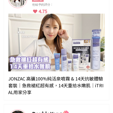
他給予的評分：
4.75
JONZAC 高礦100%純活泉噴霧 & 14天抗敏體驗
套裝｜急救褪紅超有感，14天重拾水嫩肌｜iTRI
AL用家分享