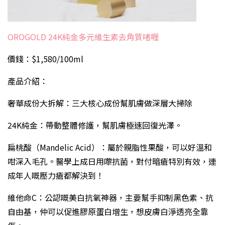
OROGOLD 24K純金多元維生素去角質啫喱
價錢：$1,580/100ml
產品介紹：
奢華成份大拆解：三大核心成份幫肌膚做深層大掃除
24K純金：帶動整體修護，幫肌膚極速回復光澤。
扁桃酸（Mandelic Acid）：屬於親脂性果酸，可以好溫和
咁深入毛孔。醫學上成日用嚟抗菌，對付暗瘡特別有效，連
成年人嘅壓力瘡都解決到！
維他命C：公認嘅美白抗氧神器，主要幫手抑制黑色素、抗
自由基，仲可以促進膠原蛋白增生，想皮膚白淨透亮全靠