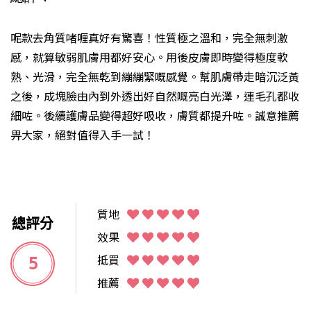
呢款去角質啫喱真好有驚喜！性質極之溫和，完全無刺激
感，就算敏弱肌膚用都好安心。用後皮膚即時變得極度軟
熟、光滑，完全無乾到繃繃緊嘅感覺。幫肌膚帶走暗沉泛黃
之後，成塊臉由內到外透出好自然嘅亮白光澤，連毛孔都收
細咗。後續護膚品變得超好吸收，膚質都提升咗。誠意推薦
畀大家，絕對值得入手一試！
質地
總評分
效果
5
抵買
推薦