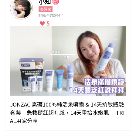
小知
美評家
她給予的評分：
5
JONZAC 高礦100%純活泉噴霧 & 14天抗敏體驗
套裝｜急救褪紅超有感，14天重拾水嫩肌｜iTRI
AL用家分享