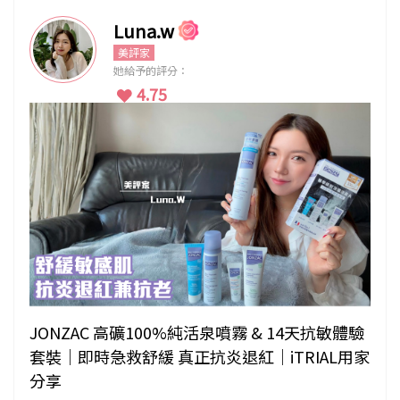
Luna.w
美評家
她給予的評分：
4.75
JONZAC 高礦100%純活泉噴霧 & 14天抗敏體驗
套裝｜即時急救舒緩 真正抗炎退紅｜iTRIAL用家
分享