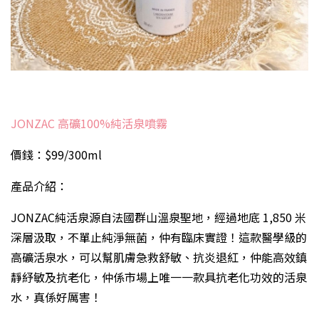
JONZAC 高礦100%純活泉噴霧
價錢：$99/300ml
產品介紹：
JONZAC純活泉源自法國群山溫泉聖地，經過地底 1,850 米
深層汲取，不單止純淨無菌，仲有臨床實證！這款醫學級的
高礦活泉水，可以幫肌膚急救舒敏、抗炎退紅，仲能高效鎮
靜紓敏及抗老化，仲係市場上唯一一款具抗老化功效的活泉
水，真係好厲害！