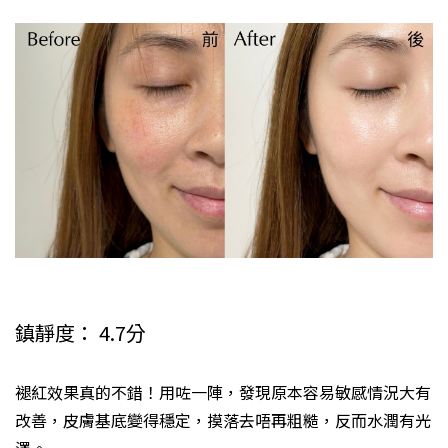
鎮靜度： 4.7分
褪紅效果真的不錯！用咗一陣，發現原本容易敏感情況大有
改善，皮膚基底變得穩定，摸落去唔再粗糙，反而水潤有光
澤。