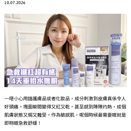
10.07.2026
一唔小心用錯護膚品或者化妝品，成分刺激到皮膚真係令人
好頭痛。塊面瞬間變得又紅又乾，甚至感到陣陣灼熱，成個
肌膚狀態又焗又難受。作為敏感肌，呢個時候最需要嘅就是
即時嘅急救舒緩！