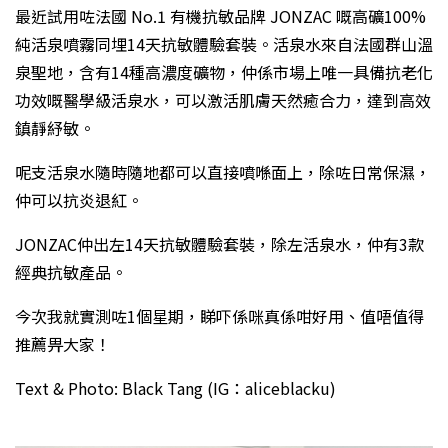
最近試用咗法國 No.1 有機抗敏品牌 JONZAC 嘅高礦100%
純活泉噴霧同埋14天抗敏體驗套裝。活泉水來自法國群山溫
泉聖地，含有14種高濃度礦物，仲係市場上唯一具備抗老化
功效嘅醫學級活泉水，可以激活肌膚天然癒合力，達到高效
鎮靜紓敏。
呢支活泉水隨時隨地都可以直接噴喺面上，除咗日常保濕，
仲可以抗炎退紅。
JONZAC仲出左14天抗敏體驗套裝，除左活泉水，仲有3款
經典抗敏產品。
今次我就實測咗1個星期，睇吓係咪真係咁好用、值唔值得
推薦畀大家！
Text & Photo: Black Tang (IG：aliceblacku)