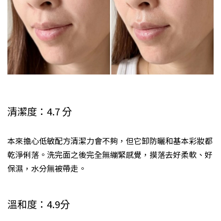
清潔度：4.7 分
本來擔心低敏配方清潔力會不夠，但它卸防曬和基本彩妝都
乾淨俐落。洗完面之後完全無繃緊感覺，摸落去好柔軟、好
保濕，水分無被帶走。
溫和度：4.9分