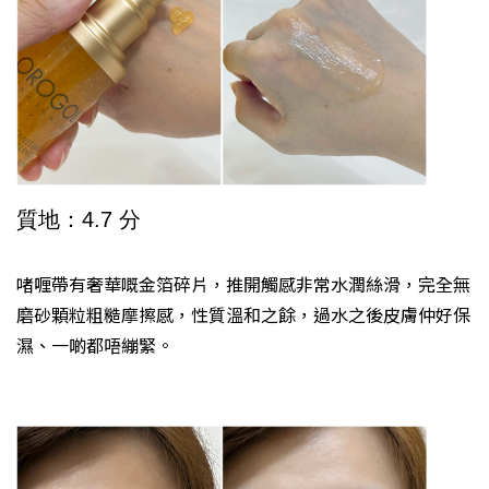
質地：4.7 分
啫喱帶有奢華嘅金箔碎片，推開觸感非常水潤絲滑，完全無
磨砂顆粒粗糙摩擦感，性質溫和之餘，過水之後皮膚仲好保
濕、一啲都唔繃緊。