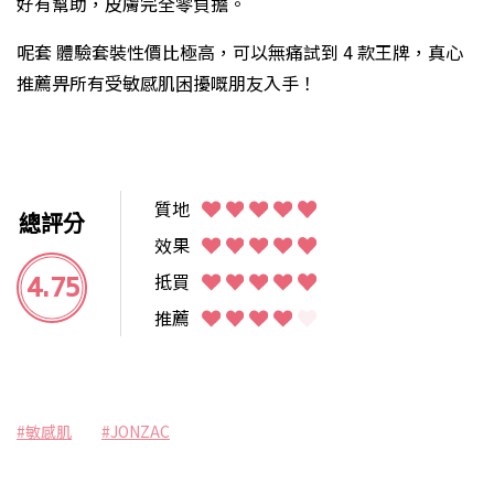
好有幫助，皮膚完全零負擔。
呢套 體驗套裝性價比極高，可以無痛試到 4 款王牌，真心
推薦畀所有受敏感肌困擾嘅朋友入手！
質地
總評分
效果
4.75
抵買
推薦
#敏感肌
#JONZAC