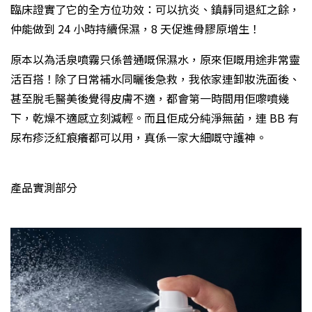
臨床證實了它的全方位功效：可以抗炎、鎮靜同退紅之餘，
仲能做到 24 小時持續保濕，8 天促進骨膠原增生！
原本以為活泉噴霧只係普通嘅保濕水，原來佢嘅用途非常靈
活百搭！除了日常補水同曬後急救，我依家連卸妝洗面後、
甚至脫毛醫美後覺得皮膚不適，都會第一時間用佢嚟噴幾
下，乾燥不適感立刻減輕。而且佢成分純淨無菌，連 BB 有
尿布疹泛紅痕癢都可以用，真係一家大細嘅守護神。
產品實測部分