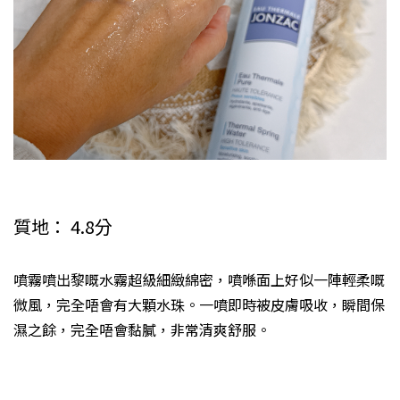
質地： 4.8分
噴霧噴出黎嘅水霧超級細緻綿密，噴喺面上好似一陣輕柔嘅
微風，完全唔會有大顆水珠。一噴即時被皮膚吸收，瞬間保
濕之餘，完全唔會黏膩，非常清爽舒服。