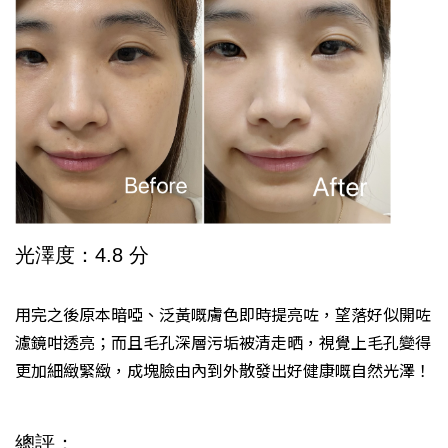
光澤度：4.8 分
用完之後原本暗啞、泛黃嘅膚色即時提亮咗，望落好似開咗
濾鏡咁透亮；而且毛孔深層污垢被清走晒，視覺上毛孔變得
更加細緻緊緻，成塊臉由內到外散發出好健康嘅自然光澤！
總評：