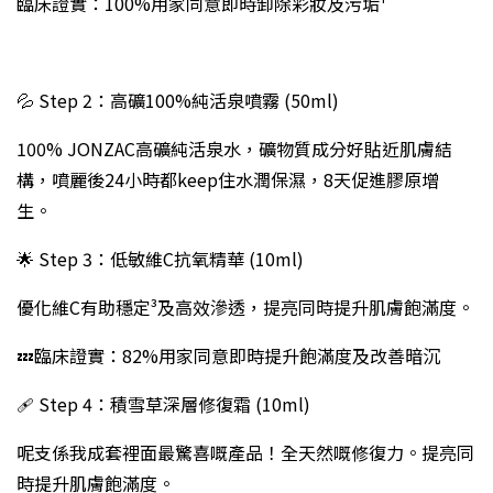
臨床證實：100%用家同意即時卸除彩妝及污垢¹
💦 Step 2：高礦100%純活泉噴霧 (50ml)
100% JONZAC高礦純活泉水，礦物質成分好貼近肌膚結
構，噴麗後24小時都keep住水潤保濕，8天促進膠原增
生。
🌟 Step 3：低敏維C抗氧精華 (10ml)
優化維C有助穩定³及高效滲透，提亮同時提升肌膚飽滿度。
💤臨床證實：82%用家同意即時提升飽滿度及改善暗沉⁴
🩹 Step 4：積雪草深層修復霜 (10ml)
呢支係我成套裡面最驚喜嘅產品！全天然嘅修復力。提亮同
時提升肌膚飽滿度。