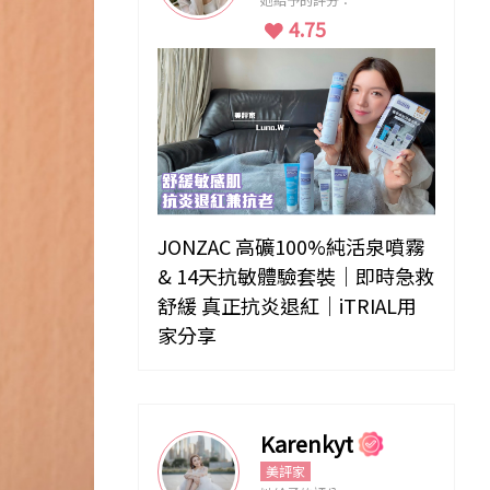
4.75
JONZAC 高礦100%純活泉噴霧
& 14天抗敏體驗套裝｜即時急救
舒緩 真正抗炎退紅｜iTRIAL用
家分享
Karenkyt
美評家