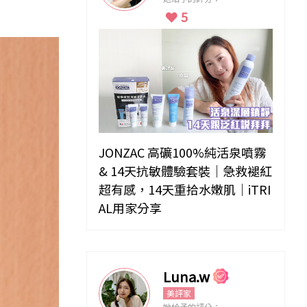
5
JONZAC 高礦100%純活泉噴霧
& 14天抗敏體驗套裝｜急救褪紅
超有感，14天重拾水嫩肌｜iTRI
AL用家分享
Luna.w
美評家
她給予的評分：