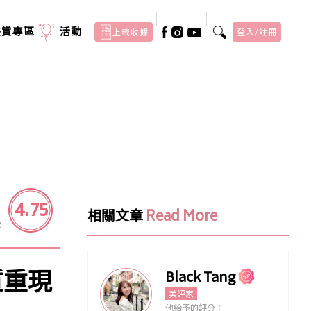
美賞專區
活動
上載收據
登入/註冊
4.75
相關文章
Read More
：
質重現
Black Tang
美評家
他給予的評分：