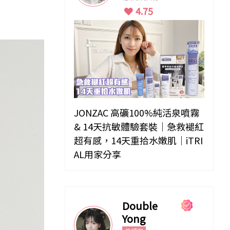
4.75
JONZAC 高礦100%純活泉噴霧
& 14天抗敏體驗套裝｜急救褪紅
超有感，14天重拾水嫩肌｜iTRI
AL用家分享
Double
Yong