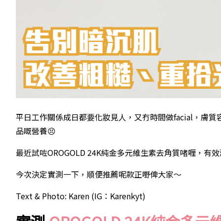
平日工作關係成日都要化妝見人，又冇時間做facial，
品嘅營養😣
最近試咗OROGOLD 24K純金多元維生素去角質啫喱，
今次決定實測一下，順便推薦呢款正嘢俾大家～
Text & Photo: Karen (IG：Karenkyt)