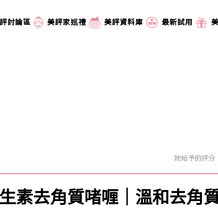
評討論區
美評家巡禮
美評資料庫
最新試用
她給予的評分
多元維生素去角質啫喱｜溫和去角