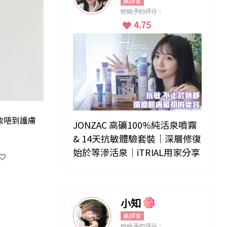
美評家
她給予的評分：
4.75
收唔到護膚
JONZAC 高礦100%純活泉噴霧
& 14天抗敏體驗套裝｜深層修復
始於等滲活泉｜iTRIAL用家分享

小知
美評家
她給予的評分：