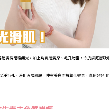
膚質容易變得暗啞無光，加上角質層變厚、毛孔堵塞，令皮膚底層吸
有效潔淨毛孔、淨化深層肌膚，仲有美白同抗氧化效果，真係好好用