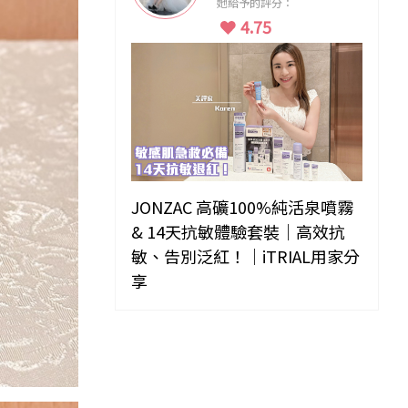
她給予的評分：
4.75
JONZAC 高礦100%純活泉噴霧
& 14天抗敏體驗套裝｜高效抗
敏、告別泛紅！｜iTRIAL用家分
享