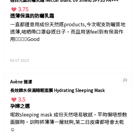
透白光感防曬乳霜 Nectar Blanc UV Shield SPF35 PA+++
3.75
透薄保濕的防曬乳霜
一直都鍾意用成份天然既products,今次呢支防曬質地
透薄,啱晒帶口罩😷既日子，而且用落feel到有保濕作
用👍🏻👍🏻Good
05.07.2023
Avène 雅漾
長效鎖水保濕睡眠面膜 Hydrating Sleeping Mask
3.5
孕婦之選
呢款sleeping mask 成份天然唔易敏感，平時懶唔想敷
面膜時，訓時搽薄薄一層就夠,第二日皮膚都唔會太乾
☺️