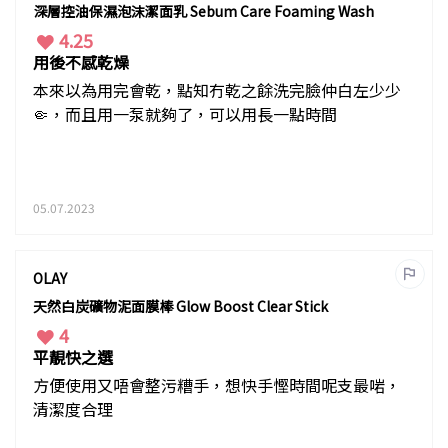
深層控油保濕泡沫潔面乳 Sebum Care Foaming Wash
4.25
用後不感乾燥
本來以為用完會乾，點知冇乾之餘洗完臉仲白左少少
🤏，而且用一泵就夠了，可以用長一點時間
05.07.2023
OLAY
天然白炭礦物泥面膜棒 Glow Boost Clear Stick
4
平靚快之選
方便使用又唔會整污糟手，想快手慳時間呢支最啱，
清潔度合理