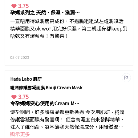
3.75
孕媽系列之 天然·保濕·滋潤·
面膜
一直唔用得滋潤度高成份，不過膽粗粗試左糀潤賦活
精華面膜又ok wo! 用完好保濕，第二朝起身都keep到
唔乾又冇爆粒粒！有驚喜！
05.07.2023
Hada Labo 肌研
糀潤修護雪凝面膜 Kouji Cream Mask
3.75
令孕媽媽安心使用的Cream Mas
k
懷孕期間，好多護膚品都重新換過 今次用肌研·糀潤
修護雪凝面膜有驚喜啊！ 佢含高濃度白米發酵精華，
注入了維他命、氨基酸我天然保濕成分，用後滋潤感
立即up!
顯示更多