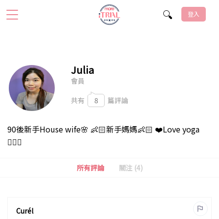
登入
Julia
會員
共有
8
篇評論
90後新手House wife🌸 👶🏻新手媽媽👶🏻 ❤️Love yoga
🧘🏻‍♀️
所有評論
關注 (4)
Curél