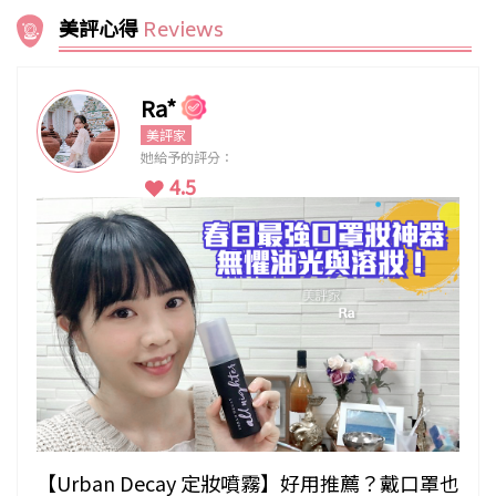
美評心得
Reviews
Ra*
美評家
她給予的評分：
4.5
【Urban Decay 定妝噴霧】好用推薦？戴口罩也