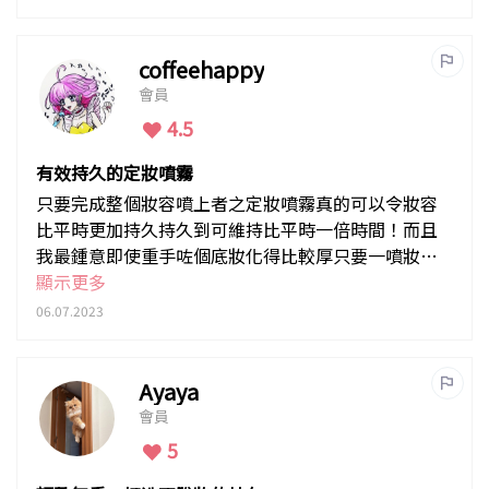
coffeehappy
會員
4.5
有效持久的定妝噴霧
只要完成整個妝容噴上者之定妝噴霧真的可以令妝容
比平時更加持久持久到可維持比平時一倍時間！而且
我最鍾意即使重手咗個底妝化得比較厚只要一噴妝容
變得自然貼服
顯示更多
06.07.2023
Ayaya
會員
5