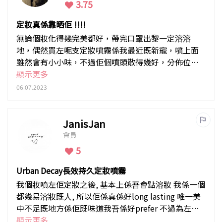
3.75
定妝真係靠晒佢 !!!!
無論個妝化得幾完美都好，帶完口罩出黎一定溶溶
地，偶然買左呢支定妝噴霧係我最近既新寵，噴上面
雖然會有小小味，不過佢個噴頭散得幾好，分佈位置
廣，而且乾得好快之餘又唔會乾曾曾，我平時會上完
顯示更多
粉底噴一次，完妝再噴一次，效果真係幾好，至少出
06.07.2023
到去食飯除左口罩我唔需要急住補妝，LIKE !
JanisJan
會員
5
Urban Decay長效持久定妝噴霧
我個妝噴左佢定妝之後, 基本上係吾會點溶妝 我係一個
都幾易溶妝既人, 所以佢係真係好long lasting 唯一美
中不足既地方係佢既味道我吾係好prefer 不過為左吾
溶妝 我會忍忍
顯示更多