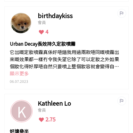
birthdaykiss
會員
4
Urban Decay長效持久定妝噴霧
它出嘅定妝噴霧真係好唔錯我用過兩款唔同嘅噴霧出
來嘅效果都一樣冇令我失望它除了可以定妝之外如果
個妝化得好厚唔自然只要噴上整個妝容就會變得自然
融合在一起！
顯示更多
06.07.2023
Kathleen Lo
K
會員
2.75
好壞參半