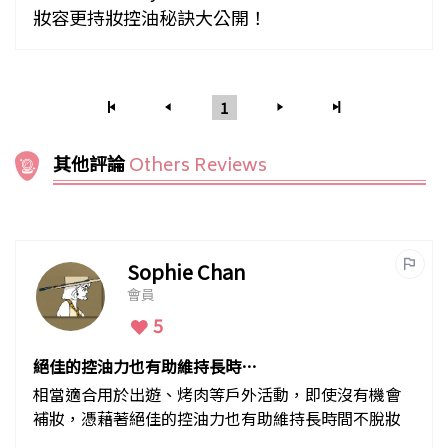
妝容更持妝控油秘訣大公開！
1
其他評論
Others Reviews
Sophie Chan
會員
5
絕佳的控油力也有助維持長時間
不脫妝
相當適合用於出遊、烤肉等戶外活動，即使沒有機會
補妝，憑藉著絕佳的控油力也有助維持長時間不脫妝