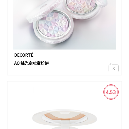
DECORTÉ
AQ 絲光定妝蜜粉餅
3
4.53