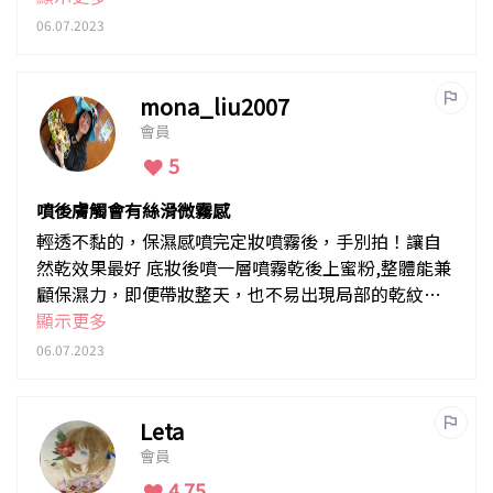
06.07.2023
mona_liu2007
會員
5
噴後膚觸會有絲滑微霧感
輕透不黏的，保濕感噴完定妝噴霧後，手別拍！讓自
然乾效果最好 底妝後噴一層噴霧乾後上蜜粉,整體能兼
顧保濕力，即便帶妝整天，也不易出現局部的乾紋、
斑駁。味道舒適不刺鼻。
顯示更多
06.07.2023
Leta
會員
4.75