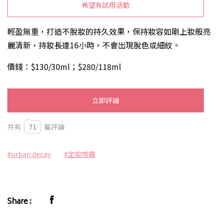
希望有試用活動
輕盈無重，打造不脫妝的持久效果，保持妝容如剛上妝般亮
麗清新，持妝長達16小時，不會出現脫色或細紋。
價錢：$130/30ml；$280/118ml
立即評論
共有
71
篇評論
#urban decay
#定妝噴霧
Share :