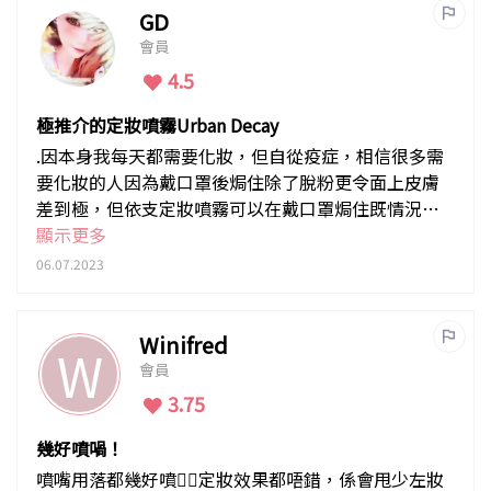
GD
會員
4.5
極推介的定妝噴霧Urban Decay
.因本身我每天都需要化妝，但自從疫症，相信很多需
要化妝的人因為戴口罩後焗住除了脫粉更令面上皮膚
差到極，但依支定妝噴霧可以在戴口罩焗住既情況可
以6小時不脫妝好正
顯示更多
06.07.2023
Winifred
W
會員
3.75
幾好噴喎！
噴嘴用落都幾好噴👍🏻定妝效果都唔錯，係會甩少左妝