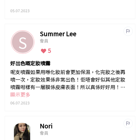
05.07.2023
Summer Lee
S
會員
5
好出色嘅定妝噴霧
呢支噴霧如果用喺化妝前會更加保濕，化完妝之後再
噴一次，定妝效果係非常出色！佢唔會好似其他定妝
噴霧咁樣有一層膜係皮膚表面！所以真係好好用！而
且霧化效果亦都不錯！
顯示更多
06.07.2023
Nori
會員