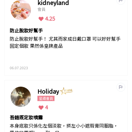
kidneyland
會員
4.25
防止脫妝好幫手
防止脫妝好幫手！ 尤其而家成日戴口罩 可以好好幫手
固定個妝 果然係皇牌產品
06.07.2023
Holiday
星級會員
4
吾錯既定妝噴霧
本身底妝只係化左個淡妝，搽左小小遮瑕膏同胭脂，