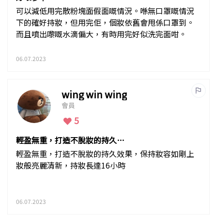
可以減低用完散粉塊面假面嘅情況。喺無口罩嘅情況
下的確好持妝，但用完佢，個妝依舊會甩係口罩到。
而且噴出嚟嘅水滴偏大，有時用完好似洗完面咁。
06.07.2023
wing win wing
會員
5
輕盈無重，打造不脫妝的持久效
果
輕盈無重，打造不脫妝的持久效果，保持妝容如剛上
妝般亮麗清新，持妝長達16小時
06.07.2023