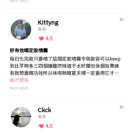
06.07.2023
Kittyng
會員
4.5
好有效嘅定妝噴霧
每日化完妝只要噴了這個定妝噴霧令我妝容可以keep
到比平時多三四個鐘雖然味道不太好聞但係個效果做
到我想要嘅功效所以係咁熱嘅夏天裡一定要用它才安
心出門口
顯示更多
06.07.2023
Ckck
會員
4.5