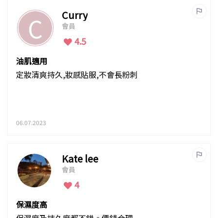
Curry
C
會員
4.5
油肌適用
定妝清爽持久,妝感貼服,不會長粉刺
06.07.2023
Kate lee
會員
4
保濕度高