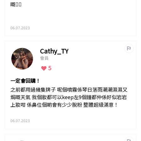
嘅👌🏻
06.07.2023
Cathy_TY
會員
5
一定會回購！
之前都用過幾隻牌子 呢個噴霧係琴日落雨潮潮濕濕又
焗嘅天氣 我個妝都可以keep左9個鐘都仲係好似岩岩
上妝咁 係鼻位個啲會有少少脫粉 整體超級滿意！
06.07.2023