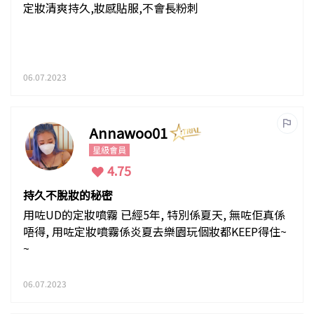
粉刺
定妝清爽持久,妝感貼服,不會長粉刺
06.07.2023
Annawoo01
星級會員
4.75
持久不脫妝的秘密
用咗UD的定妝噴霧 已經5年, 特別係夏天, 無咗佢真係
唔得, 用咗定妝噴霧係炎夏去樂園玩個妝都KEEP得住~
~
06.07.2023