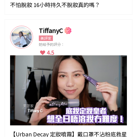
不怕脫妝 16小時持久不脫妝真的嗎？
TiffanyC
美評家
她給予的評分：
4.5
【Urban Decay 定妝噴霧】戴口罩不沾粉底救星