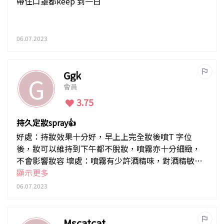
帶住口罩都keep 到一日
06.07.2023
Ggk
G
會員
3.75
持久定妝spray👍
好處：持妝效果十分好，早上上完全妝後噴T 字位
後，妝可以維持到下午都不脫妝，噴霧亦十分細緻，
不會影響妝容 壞處：噴霧有少許酒精味，對酒精敏感
人士需注意
顯示更多
06.07.2023
Mscatcat