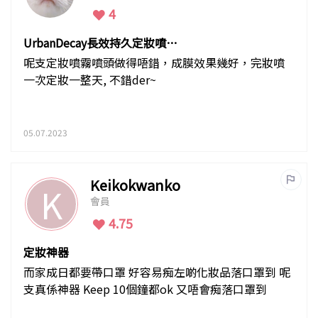
4
UrbanDecay長效持久定妝噴霧
評評
呢支定妝噴霧噴頭做得唔錯，成膜效果幾好，完妝噴
一次定妝一整天, 不錯der~
05.07.2023
Keikokwanko
K
會員
4.75
定妝神器
而家成日都要帶口罩 好容易痴左啲化妝品落口罩到 呢
支真係神器 Keep 10個鐘都ok 又唔會痴落口罩到