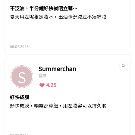
不泛油，半分鐘好快就唔立黐黐
啦
夏天用左呢隻定妝水，出油情況減左不須補妝
06.07.2023
Summerchan
S
會員
4.25
好快成膜
好快成膜，噴霧都算細，用左妝容可以持久啲