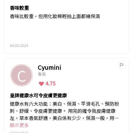
香味較重
香味比較重，但用化妝棉輕拍上面都幾保濕
04.03.2024
Cyumini
C
會員
4.75
皇牌健康水可令皮膚更健康
健康水有六大功能：美白、保濕、平滑毛孔、預防粉
刺、舒緩、令皮膚更健康。 用完的確令我皮膚健康
左，草本香氣舒適，美白係有少少，保濕一般，用完
顯示更多
毛孔係細緻左靚左❤️ 由高中用到依家～
18.02.2024