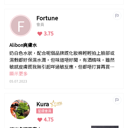
Fortune
F
會員
3.75
Alibon爽膚水
奶白色水狀，配合呢個品牌既化妝棉輕輕拍上臉部或
濕敷都好保濕水潤，但味道唔好聞，有酒精味，雖然
敏感皮膚既我無引起咩過敏反應，但都唔打算再買
返。
顯示更多
05.07.2023
Kura
星級會員
4.75