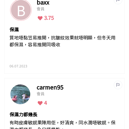
baxx
B
會員
3.75
保濕
質地唔黏笠易推開，抗皺紋效果就唔明顯，但冬天用
都保濕，容易推開同吸收
06.07.2023
carmen95
會員
4
保濕力都幾長
有時皮膚敏感果陣用佢，好清爽，同水潤唔敏感。保