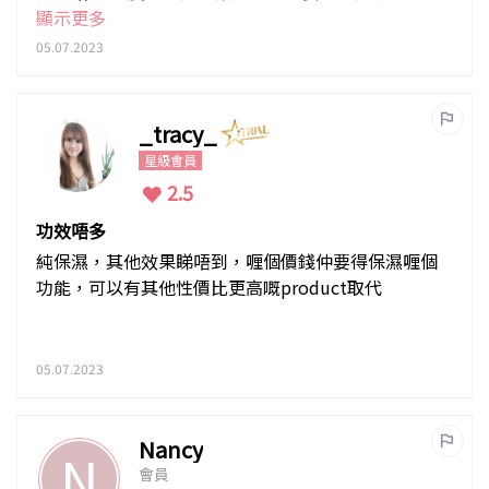
有這效果
顯示更多
05.07.2023
_tracy_
星級會員
2.5
功效唔多
純保濕，其他效果睇唔到，喱個價錢仲要得保濕喱個
功能，可以有其他性價比更高嘅product取代
05.07.2023
Nancy
N
會員