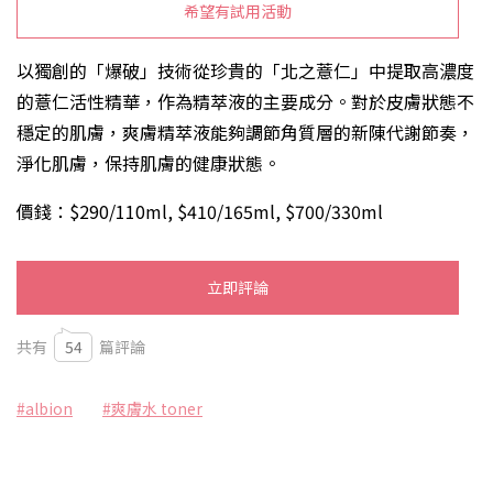
希望有試用活動
以獨創的「爆破」技術從珍貴的「北之薏仁」中提取高濃度
的薏仁活性精華，作為精萃液的主要成分。對於皮膚狀態不
穩定的肌膚，爽膚精萃液能夠調節角質層的新陳代謝節奏，
淨化肌膚，保持肌膚的健康狀態。
價錢：$290/110ml, $410/165ml, $700/330ml
立即評論
共有
54
篇評論
#albion
#爽膚水 toner