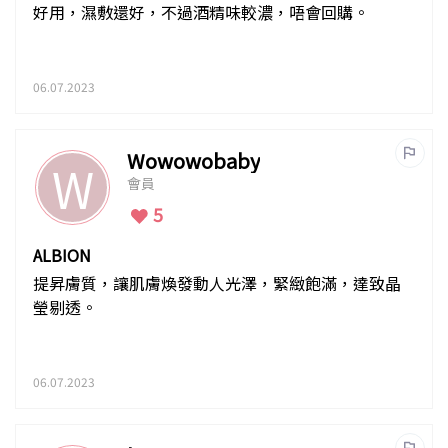
好用，濕敷還好，不過酒精味較濃，唔會回購。
06.07.2023
Wowowobaby
W
會員
5
ALBION
提昇膚質，讓肌膚煥發動人光澤，緊緻飽滿，達致晶
瑩剔透。
06.07.2023