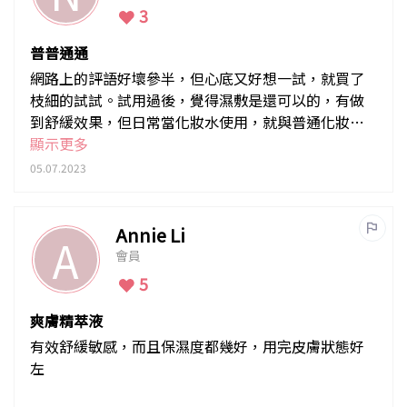
3
普普通通
網路上的評語好壞參半，但心底又好想一試，就買了
枝細的試試。試用過後，覺得濕敷是還可以的，有做
到舒緩效果，但日常當化妝水使用，就與普通化妝水
差不多，沒太大分別
顯示更多
05.07.2023
Annie Li
A
會員
5
爽膚精萃液
有效舒緩敏感，而且保濕度都幾好，用完皮膚狀態好
左