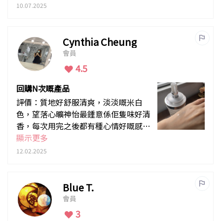
10.07.2025
Cynthia Cheung
會員
4.5
回購N次嘅產品
評價：質地好舒服清爽，淡淡嘅米白
色，望落心曠神怡最鍾意係佢隻味好清
香，每次用完之後都有種心情好嘅感
覺。長期回購用咗超過20支，尤其是鍾
顯示更多
意用喺石頭瘡，或者唧完黑頭之後用
12.02.2025
用。
Blue T.
會員
3