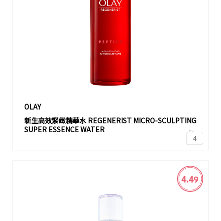
OLAY
新生高效緊緻精華水 REGENERIST MICRO-SCULPTING
SUPER ESSENCE WATER
4
4.49