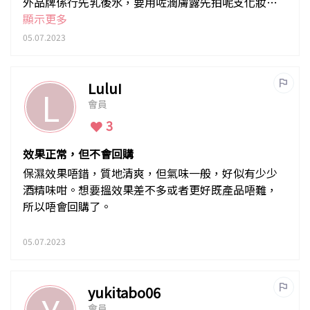
外品牌係行先乳後水，要用咗潤膚露先拍呢支化妝
水。
顯示更多
05.07.2023
LuluI
L
會員
3
效果正常，但不會回購
保濕效果唔錯，質地清爽，但氣味一般，好似有少少
酒精味咁。想要搵效果差不多或者更好既產品唔難，
所以唔會回購了。
05.07.2023
yukitabo06
會員