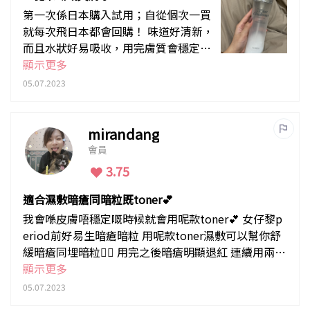
第一次係日本購入試用；自從個次一買
就每次飛日本都會回購！ 味道好清新，
而且水狀好易吸收，用完膚質會穩定
啲，減少生粉刺嘅機會。 如果皮膚忽然
顯示更多
敏感，可整濕化妝綿濕敷一陣，有助減
05.07.2023
輕狀況添。
mirandang
會員
3.75
適合濕敷暗瘡同暗粒既toner💕
我會喺皮膚唔穩定嘅時候就會用呢款toner💕 女仔黎p
eriod前好易生暗瘡暗粒 用呢款toner濕敷可以幫你舒
緩暗瘡同埋暗粒👍🏻 用完之後暗瘡明顯退紅 連續用兩三
日仲可以令到暗瘡消退💕💕 偶然我會用呢款toner+Ya
顯示更多
man水鑽美顏儀導出 導出效果加倍👍🏻👍🏻👍🏻
05.07.2023