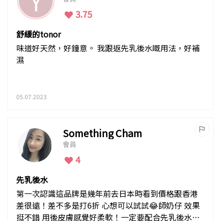
Y
3.75
舒緩的tonor
味道好天然，好鐘意。 我跟返先乳後水嘅用法，好補
濕
05.07.2023
Something Cham
會員
4
先乳後水
第一次認識這品牌是幾年前去日本時看到價格跟香港
差很遠！差不多是打6折 心想可以試試😂師奶仔 效果
挺不錯 用後皮膚感覺好柔軟！一定要配合先乳後水才