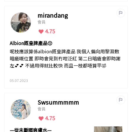
mirandang
會員
4.75
Albion既皇牌產品😗
呢枝應該算係albion既皇牌產品 我個人偏向用黎濕敷
暗瘡嘅位置 即時會見到冇咁泛紅 第二日暗瘡會即時謝
左💕💕 不過用得就比較快 而且一枝都唔算平🤣
05.07.2023
Swsummmmm
會員
4.75
—從未斷嘅爽膚水—