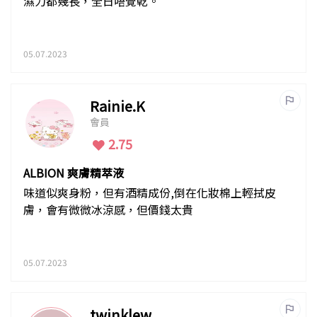
濕力都幾長，全日唔覺乾。
05.07.2023
Rainie.K
會員
2.75
ALBION 爽膚精萃液
味道似爽身粉，但有酒精成份,倒在化妝棉上輕拭皮
膚，會有微微冰涼感，但價錢太貴
05.07.2023
twinklew