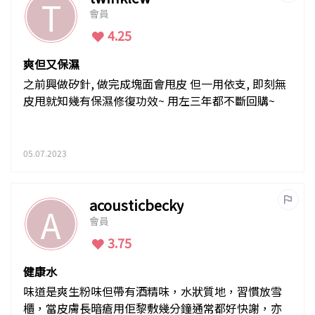
T
會員
4.25
爽但又保濕
之前興做矽針, 做完成塊面會甩皮 但一用依支, 即刻無
皮甩就知幾有保濕修復功效~ 用左三年都不斷回購~
05.07.2023
acousticbecky
A
會員
3.75
健康水
味道是爽生粉味但帶有酒精味，水狀質地，習慣放雪
櫃，當皮膚長暗瘡用佢黎敷幾分鐘通常都好快謝，亦