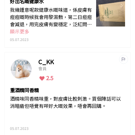
好出名嘅健康水
我幾鍾意呢款健康水嘅味道，係皮膚有
痘痘嘅時候我會用黎濕敷，第二日痘痘
會減退，用完皮膚有變穩定，泛紅問題
都有改善，水嘅質地好流質，係乳白色
顯示更多
用化妝棉抹都好容易俾皮膚吸收，個人
05.07.2023
感覺價錢偏貴小小，我嘅皮膚係好乾
嘅，用完都有保濕嘅效果，幾鍾意，產
地係日本，同埋唔算耐用一支
C_KK
會員
2.5
重酒精同香精
酒精味同香精味重，對皮膚比較刺激。買個陣話可以
消暗瘡但唔覺有咩好大嘅效果，唔會再回購。
05.07.2023