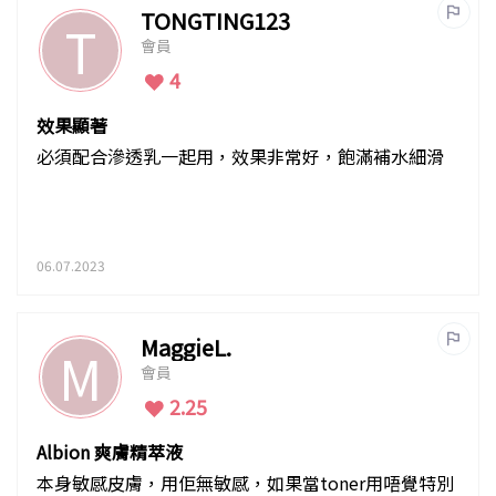
TONGTING123
T
會員
4
效果顯著
必須配合滲透乳一起用，效果非常好，飽滿補水細滑
06.07.2023
MaggieL.
M
會員
2.25
Albion 爽膚精萃液
本身敏感皮膚，用佢無敏感，如果當toner用唔覺特別