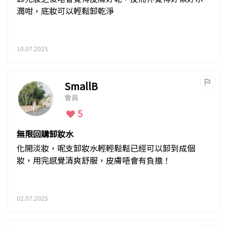
潤咁，底妝可以輕鬆卸乾淨
10.07.2025
SmallB
會員
5
無限回購卸妝水
化開淡妝，呢支卸妝水輕輕鬆鬆已經可以卸到成個
妝，用完感覺清爽舒服，皮膚唔會有負擔！
02.07.2025