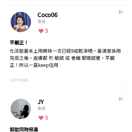
Coco06
會員
5
平靚正！
化淡妝基本上用棉抹一次已經9成乾淨哂。最滿意係用
完佢之後，皮膚都 冇 敏感 或 者繃 緊嘅感覺，平靚
正！所以一直keep住用
12.07.2025
JY
會員
5
卸妝同時保濕