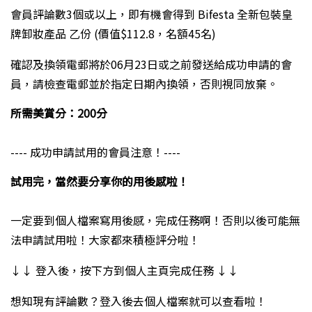
會員評論數3個或以上，即有機會得到 Bifesta 全新包裝皇
牌卸妝產品 乙份 (價值$112.8，名額45名)
確認及換領電郵將於06月23日或之前發送給成功申請的會
員，請檢查電郵並於指定日期內換領，否則視同放棄。
所需美賞分：200分
---- 成功申請試用的會員注意！----
試用完，當然要分享你的用後感啦！
一定要到個人檔案寫用後感，完成任務啊！否則以後可能無
法申請試用啦！大家都來積極評分啦！
↓↓ 登入後，按下方到個人主頁完成任務 ↓↓
想知現有評論數？登入後去個人檔案就可以查看啦！