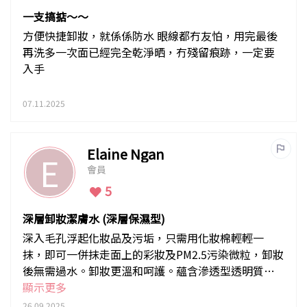
一支搞掂～～
方便快捷卸妝，就係係防水 眼線都冇友怕，用完最後
再洗多一次面已經完全乾淨晒，冇殘留痕跡，一定要
入手
07.11.2025
Elaine Ngan
E
會員
5
深層卸妝潔膚水 (深層保濕型)
深入毛孔浮起化妝品及污垢，只需用化妝棉輕輕一
抹，即可一併抹走面上的彩妝及PM2.5污染微粒，卸妝
後無需過水。卸妝更溫和呵護。蘊含滲透型透明質
酸，卸妝同時深層保濕。
顯示更多
26.09.2025