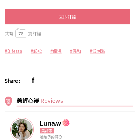
立即評論
共有
78
篇評論
#Bifesta
#卸妝
#保濕
#溫和
#低刺激
Share :
美評心得
Reviews
Luna.w
美評家
她給予的評分：