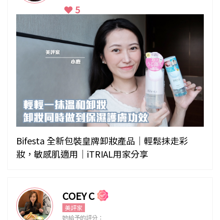
5
Bifesta 全新包裝皇牌卸妝產品｜輕鬆抹走彩
妝，敏感肌適用｜iTRIAL用家分享
COEY C
美評家
她給予的評分：