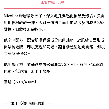
希望有試用活動
Micellar 深層潔淨因子，深入毛孔浮起化妝品及污垢，只需
用化妝棉輕輕一抹，即可一併抹走面上的彩妝及PM2.5污染
微粒，卸妝後無需過水。
低摩擦配方，配合肌膚保護成分Pullulan，於肌膚表面形成
保濕防護膜，卸妝更溫和呵護。蘊含滲透型透明質酸，卸妝
同時深層保濕。
低刺激配方，並通過皮膚過敏測試: 無香料、無油、無添加
色素、無酒精、無苯甲酸酯。
價錢: $59.9/400ml
---- 試用活動申請已截止 ----