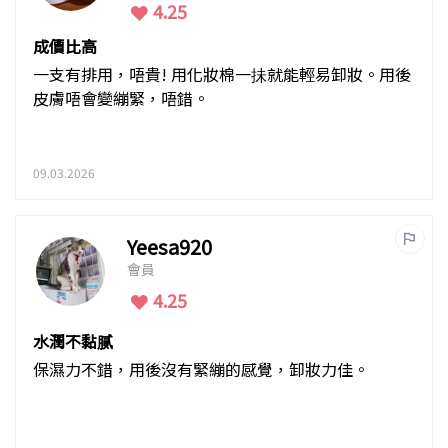
4.25
成價比高
一支有排用，唔貴! 用化妝棉一抺就能輕易卸妝。用後
皮膚唔會變繃緊，唔錯。
09.03.2026
Yeesa920
會員
4.25
水潤不黏腻
保濕力不錯，用後沒有緊繃的感覺，卸妝力佳。