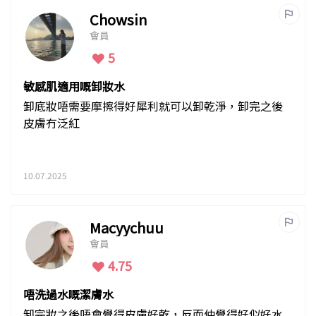
Chowsin
會員
5
敏感肌適用嘅卸妝水
卸底妝唔需要摩擦得好犀利就可以卸乾淨，卸完之後
皮膚冇泛紅
10.07.2025
Macyychuu
會員
4.75
唔洗過水嘅潔膚水
卸完妝之後唔會覺得皮膚好乾，反而仲覺得好似好水