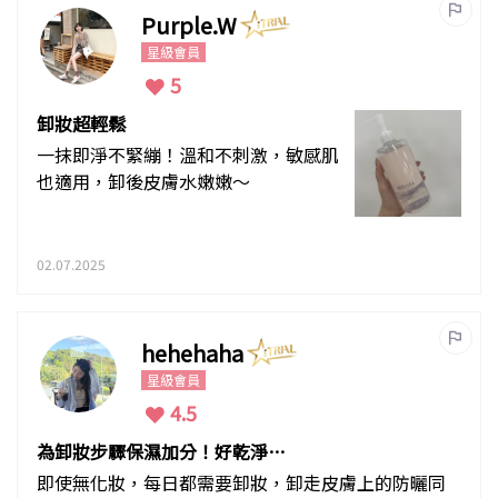
Purple.W
星級會員
5
卸妝超輕鬆
一抹即淨不緊繃！溫和不刺激，敏感肌
也適用，卸後皮膚水嫩嫩～
02.07.2025
hehehaha
星級會員
4.5
為卸妝步驟保濕加分！好乾淨清
爽
即使無化妝，每日都需要卸妝，卸走皮膚上的防曬同