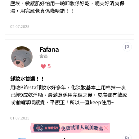
塵埃，敏感肌好怕用一啲卸妝係好乾，呢支好清爽保
濕，用完感覺真係幾唔錯！！
02.07.2025
Fafana
會員
5
卸妝水首選！！
用咗Bifesta卸妝水好多年，化淡妝基本上用棉抹一次
已經9成乾淨哂。最滿意係用完佢之後，皮膚都冇敏感
或者繃緊嘅感覺，平靚正！所以一直keep住用~
01.07.2025