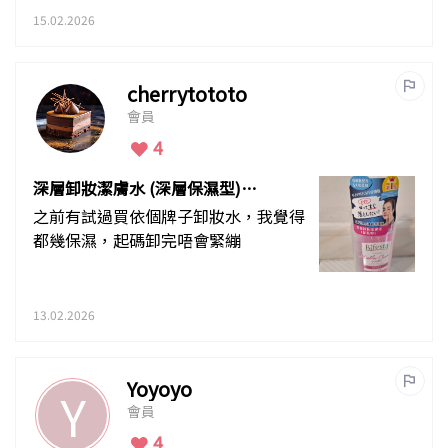
15.02.2026
cherrytototo
會員
4
深層卸妝潔膚水 (深層保濕型)都
幾好用
之前有試過買依個牌子卸妝水，我覺得
都幾保濕，起碼卸完唔會緊繃
13.02.2026
Yoyoyo
Y
會員
4