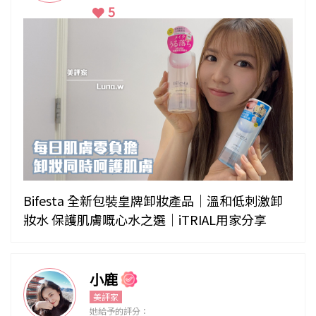
5
Bifesta 全新包裝皇牌卸妝產品｜溫和低刺激卸
妝水 保護肌膚嘅心水之選｜iTRIAL用家分享
小鹿
美評家
她給予的評分：