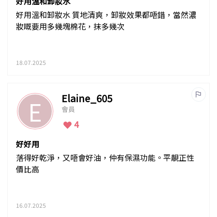
好用溫和卸妝水
好用溫和卸妝水 質地清爽，卸妝效果都唔錯，當然濃
妝嘅要用多幾塊棉花，抹多幾次
18.07.2025
Elaine_605
E
會員
4
好好用
落得好乾淨，又唔會好油，仲有保濕功能。平靚正性
價比高
16.07.2025