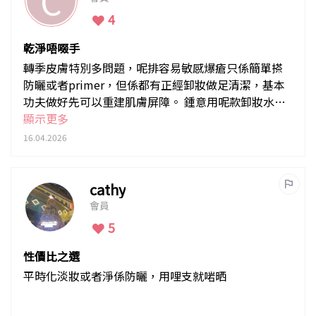
C
4
乾淨唔啜手
轉季皮膚特別多問題，呢排容易敏感爆瘡只係簡單搽
防曬或者primer，但係都有正經卸妝做足清潔，基本
功夫做好先可以重建肌膚屏障。 鍾意用呢款卸妝水因
為低敏水基底配方，卸得乾淨同時有保護皮膚成份，
顯示更多
夠力之餘唔會用力過猛，淡妝人仕適用。
16.04.2026
cathy
會員
5
性價比之選
平時化淡妝或者淨係防曬，用哩支就啱晒