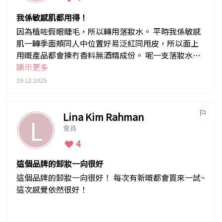
我係敏感肌都用得！
因為植咗假眼睫毛，所以轉用落妝水。 平時我係敏感
肌一轉季面頰同人中位置好易泛紅同甩皮，所以面上
用嘅產品都會揀冇香料無酒精成份。 呢一支落妝水不
單單落妝乾淨，而且用完唔會覺得塊面好乾，最重要
顯示更多
係我冇皮膚敏感
19.12.2025
Lina Kim Rahman
L
會員
4
這個品牌的卸妝一向很好
這個品牌的卸妝一向很好！ 每次有新嘅都會買來一試~
這次感覺依然很好！