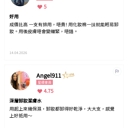
5
好用
成價比高 一支有排用，唔貴! 用化妝棉一抺就能輕易卸
妝。用後皮膚唔會變繃緊，唔錯。
14.04.2026
Angel911
星級會員
4.75
深層卸妝潔膚水
用起上來幾保濕，卸妝都卸得好乾淨，大大支，感覺
上好抵用～