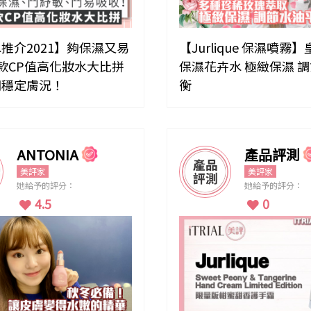
推介2021】夠保濕又易
【Jurlique 保濕噴霧
款CP值高化妝水大比拼
保濕花卉水 極緻保濕 
潤穩定膚況！
衡
ANTONIA
產品評測
美評家
美評家
她給予的評分：
她給予的評分：
4.5
0