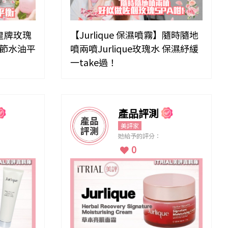
】皇牌玫瑰
【Jurlique 保濕噴霧】隨時隨地
調節水油平
噴兩噴Jurlique玫瑰水 保濕紓緩
一take過！
產品評測
美評家
她給予的評分：
0