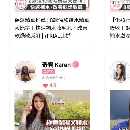
保濕精華推薦 | 8款溫和補水精華
【化妝水
大比拼！快速補水收毛孔、改善
吸收！8
乾燥敏感肌 | iTRIAL比拼
補水滋
奇雲 Karen
美評家
她給予的評分：
4.5