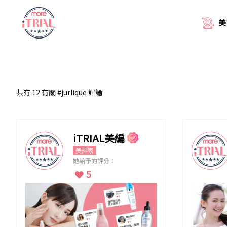
美
共有 12 有關 #jurlique 評論
iTRIAL美編
美評家
她給予的評分：
5