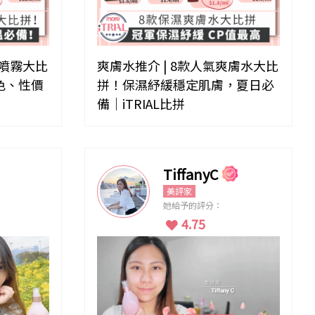
爽噴霧大比
爽膚水推介 | 8款人氣爽膚水大比
色、性價
拼！保濕紓緩穩定肌膚，夏日必
備｜iTRIAL比拼
TiffanyC
美評家
她給予的評分：
4.75