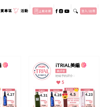
美賞專區
活動
上載收據
登入/註冊
編
iTRIAL美編
美評家
她給予的評分：
5