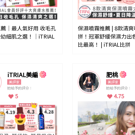
薦｜最人氣好用 收毛孔
保濕噴霧推薦 | 8款清
幼細肌之選！｜iTRIAL
拼！冠軍舒緩保濕力出
比最高！ | iTRIAL比拼
iTRIAL美編
肥桃
美評家
美評家
她給予的評分：
她給予的評分：
5
4.75