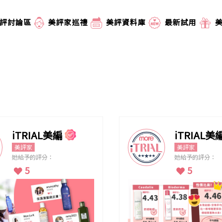
評討論區
美評家巡禮
美評資料庫
最新試用
iTRIAL美編
iTRIAL美
美評家
美評家
她給予的評分：
她給予的評分：
5
5