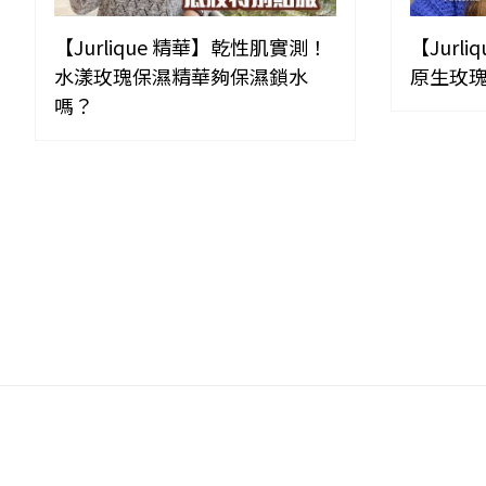
【Jurlique 精華】乾性肌實測！
【Jurl
水漾玫瑰保濕精華夠保濕鎖水
原生玫
嗎？