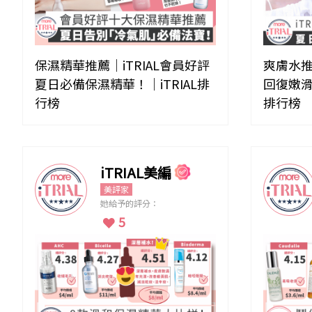
保濕精華推薦｜iTRIAL會員好評
爽膚水推
夏日必備保濕精華！｜iTRIAL排
回復嫩滑
行榜
排行榜
iTRIAL美編
美評家
她給予的評分：
5