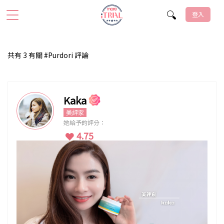
登入
共有 3 有關 #Purdori 評論
Kaka
美評家
她給予的評分：
4.75