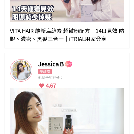
VITA HAIR 維新烏絲素 超微粉配方｜14日見效 防
脫、濃密、黑髮三合一｜iTRIAL用家分享
Jessica B
美評家
他給予的評分：
4.67