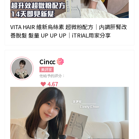
VITA HAIR 維新烏絲素 超微粉配方｜内調肝腎改
善脫髮 髮量 UP UP UP｜iTRIAL用家分享
Cincc
美評家
他給予的評分：
4.67