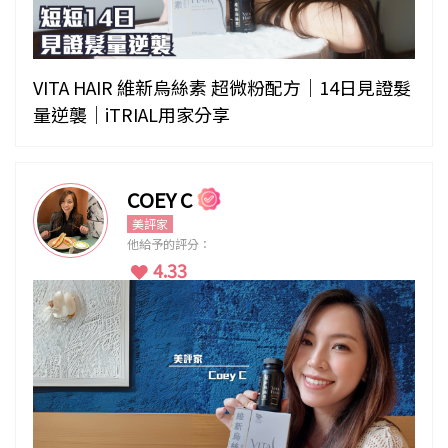
VITA HAIR 維新烏絲素 超微粉配方｜14日見證髮
量逆襲｜iTRIAL用家分享
COEY C
美評家
他給予的評分：
4.33