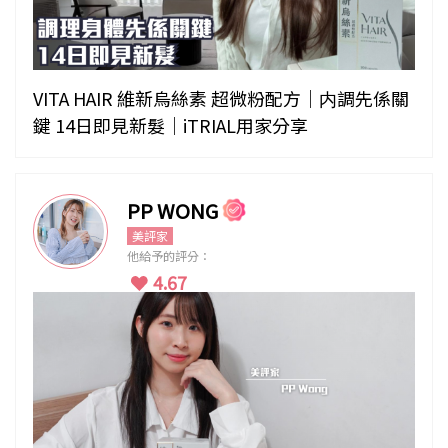
VITA HAIR 維新烏絲素 超微粉配方｜内調先係關
鍵 14日即見新髮｜iTRIAL用家分享
PP WONG
美評家
他給予的評分：
4.67