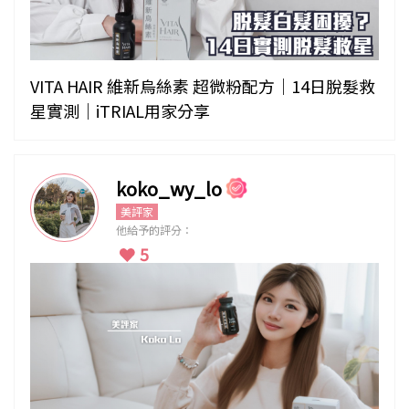
VITA HAIR 維新烏絲素 超微粉配方｜14日脫髮救
星實測｜iTRIAL用家分享
koko_wy_lo
美評家
他給予的評分：
5