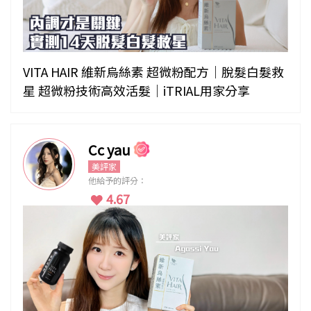
VITA HAIR 維新烏絲素 超微粉配方｜脫髮白髮救
星 超微粉技術高效活髮｜iTRIAL用家分享
Cc yau
美評家
他給予的評分：
4.67