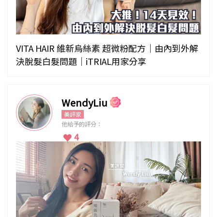
VITA HAIR 維新烏絲素 超微粉配方｜由內到外解
決脫髮白髮問題｜iTRIAL用家分享
WendyLiu
美評家
他給予的評分：
4