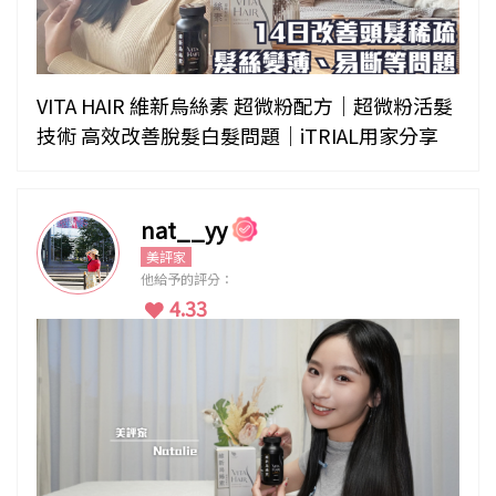
VITA HAIR 維新烏絲素 超微粉配方｜超微粉活髮
技術 高效改善脫髮白髮問題｜iTRIAL用家分享
nat__yy
美評家
他給予的評分：
4.33