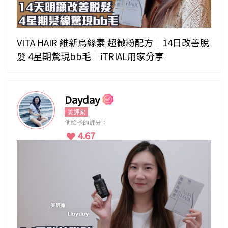
VITA HAIR 維新烏絲素 超微粉配方｜14日改善脫
髮 4星期驚現bb毛｜iTRIAL用家分享
Dayday
美評家
他給予的評分：
4.67