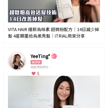
VITA HAIR 維新烏絲素 超微粉配方｜14日減少掉
髮 4星期重拾烏黑秀髮｜iTRIAL用家分享
YeeTing*
美評家
他給予的評分：
5