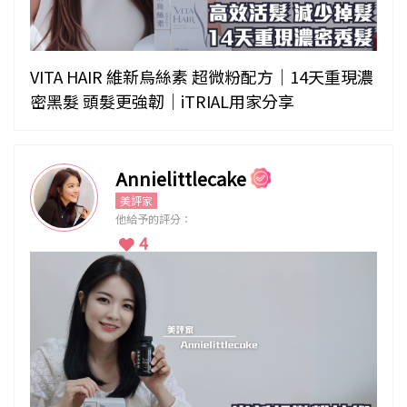
VITA HAIR 維新烏絲素 超微粉配方｜14天重現濃
密黑髮 頭髮更強韌｜iTRIAL用家分享
Annielittlecake
美評家
他給予的評分：
4