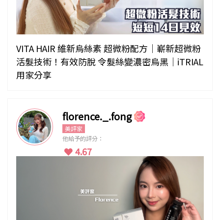
VITA HAIR 維新烏絲素 超微粉配方｜嶄新超微粉
活髮技術！有效防脫 令髮絲變濃密烏黑｜iTRIAL
用家分享
florence._.fong
美評家
他給予的評分：
4.67