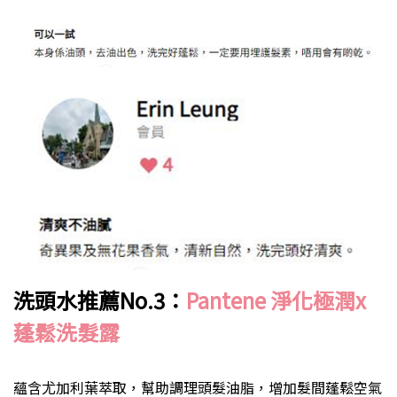
洗頭水推薦
No.3
：
Pantene
淨化極潤
x
蓬鬆洗髮露
蘊含尤加利葉萃取，幫助調理頭髮油脂，增加髮間蓬鬆空氣