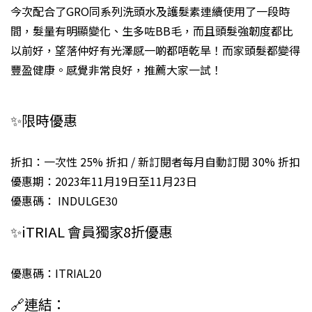
今次配合了GRO同系列洗頭水及護髮素連續使用了一段時
間，髮量有明顯變化、生多咗BB毛，而且頭髮強韌度都比
以前好，望落仲好有光澤感一啲都唔乾旱！而家頭髮都變得
豐盈健康。感覺非常良好，推薦大家一試！
✨限時優惠
折扣：一次性 25% 折扣 / 新訂閱者每月自動訂閱 30% 折扣
優惠期：2023年11月19日至11月23日
優惠碼： INDULGE30
✨iTRIAL 會員獨家8折優惠
優惠碼：ITRIAL20
🔗連結：