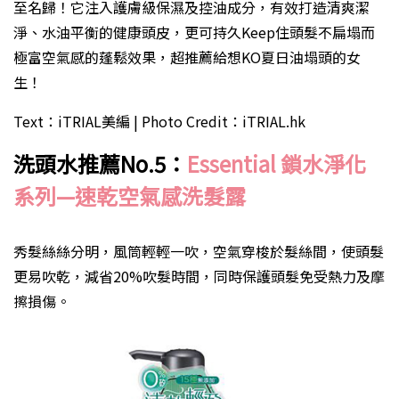
至名歸！它注入護膚級保濕及控油成分，有效打造清爽潔
淨、水油平衡的健康頭皮，更可持久Keep住頭髮不扁塌而
極富空氣感的蓬鬆效果，超推薦給想KO夏日油塌頭的女
生！
Text：iTRIAL美編 | Photo Credit：iTRIAL.hk
洗頭水推薦
No.5
：
Essential
鎖水淨化
系列
—
速乾空氣感洗髮露
秀髮絲絲分明，風筒輕輕一吹，空氣穿梭於髮絲間，使頭髮
更易吹乾，減省20%吹髮時間，同時保護頭髮免受熱力及摩
擦損傷。