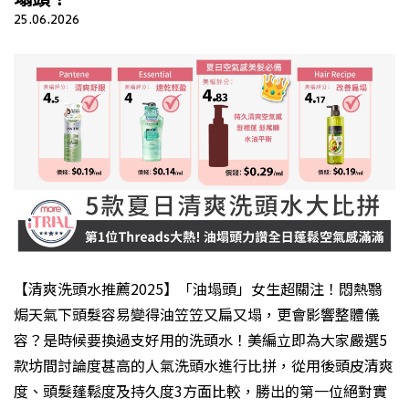
25.06.2026
【清爽洗頭水推薦2025】「油塌頭」女生超關注！悶熱翳
焗天氣下頭髮容易變得油笠笠又扁又塌，更會影響整體儀
容？是時候要換過支好用的洗頭水！美編立即為大家嚴選5
款坊間討論度甚高的人氣洗頭水進行比拼，從用後頭皮清爽
度、頭髮蓬鬆度及持久度3方面比較，勝出的第一位絕對實