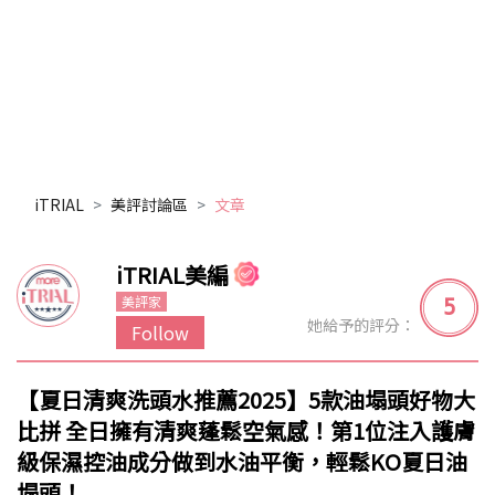
iTRIAL
美評討論區
文章
iTRIAL美編
5
美評家
她給予的評分：
Follow
【夏日清爽洗頭水推薦2025】5款油塌頭好物大
比拼 全日擁有清爽蓬鬆空氣感！第1位注入護膚
級保濕控油成分做到水油平衡，輕鬆KO夏日油
塌頭！