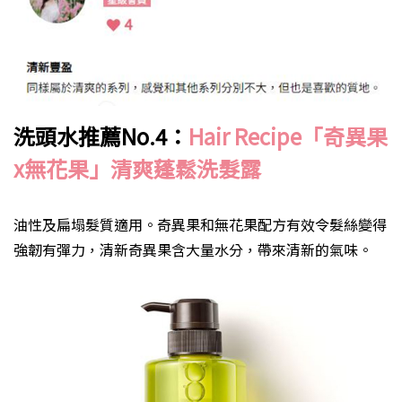
洗頭水推薦
No.4
：
Hair Recipe
「奇異果
x
無花果」清爽蓬鬆洗髮露
油性及扁塌髮質適用。奇異果和無花果配方有效令髮絲變得
強韌有彈力，清新奇異果含大量水分，帶來清新的氣味。