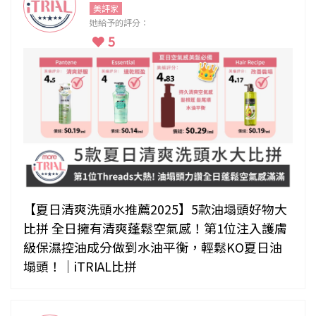
美評家
她給予的評分：
5
【夏日清爽洗頭水推薦2025】5款油塌頭好物大
比拼 全日擁有清爽蓬鬆空氣感！第1位注入護膚
級保濕控油成分做到水油平衡，輕鬆KO夏日油
塌頭！｜iTRIAL比拼