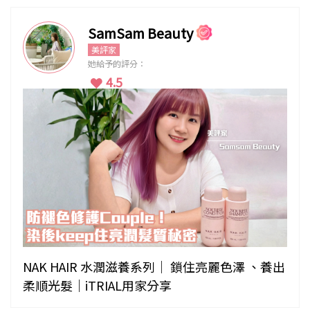
SamSam Beauty
美評家
她給予的評分：
4.5
NAK HAIR 水潤滋養系列｜ 鎖住亮麗色澤 、養出
柔順光髮｜iTRIAL用家分享