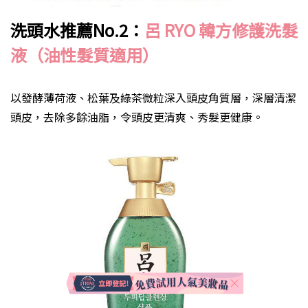
洗頭水推薦
No.2
：
呂 RYO
韓方修護洗髮
液（油性髮質適用）
以發酵薄荷液、松葉及綠茶微粒深入頭皮角質層，深層清潔
頭皮，去除多餘油脂，令頭皮更清爽、秀髮更健康。