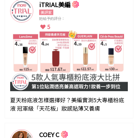
iTRIAL美編
美評家
她給予的評分：
5
夏天粉底液怎樣選擇好？美編實測5大專櫃粉底
液 冠軍級「天花板」妝感貼薄又養膚
COEY C