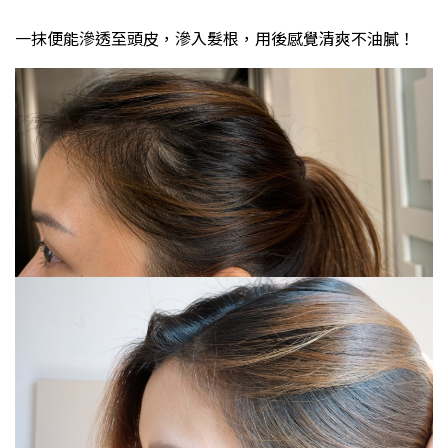
一抹便能滲透至頭皮，滲入髮根，用後感覺清爽不油膩！