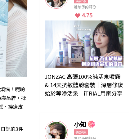
美評家
她給予的評分：
4.75
JONZAC 高礦100%純活泉噴霧
& 14天抗敏體驗套裝｜深層修復
煩惱！呢啲
始於等滲活泉｜iTRIAL用家分享
護膚品牌，揉
感、痤瘡皮
小知
日記的3件
美評家
她給予的評分：