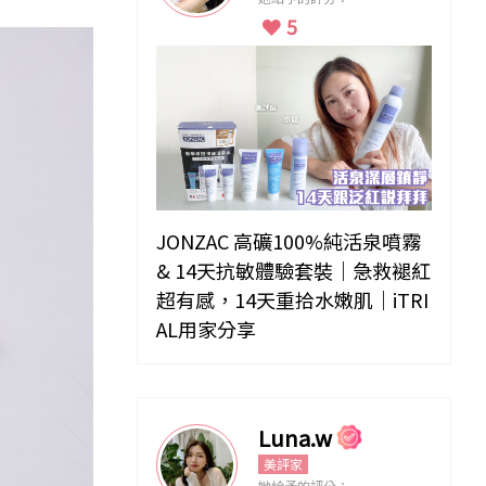
5
JONZAC 高礦100%純活泉噴霧
& 14天抗敏體驗套裝｜急救褪紅
超有感，14天重拾水嫩肌｜iTRI
AL用家分享
Luna.w
美評家
她給予的評分：