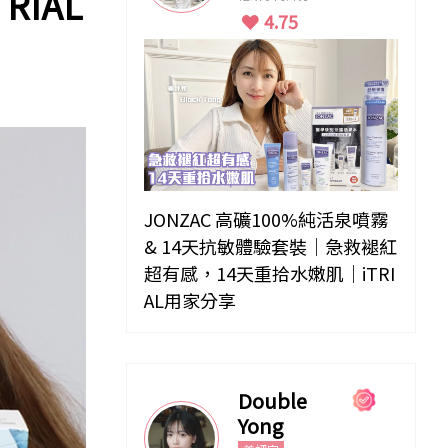
IAL
4.75
JONZAC 高礦100%純活泉噴霧
& 14天抗敏體驗套裝｜急救褪紅
超有感，14天重拾水嫩肌｜iTRI
AL用家分享
Double
Yong