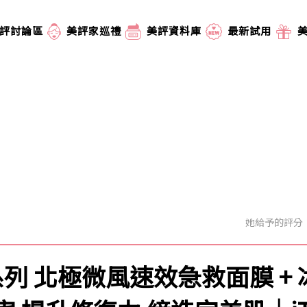
評討論區
美評家巡禮
美評資料庫
最新試用
她給予的評分
系列 北極微風速效急救面膜 + 