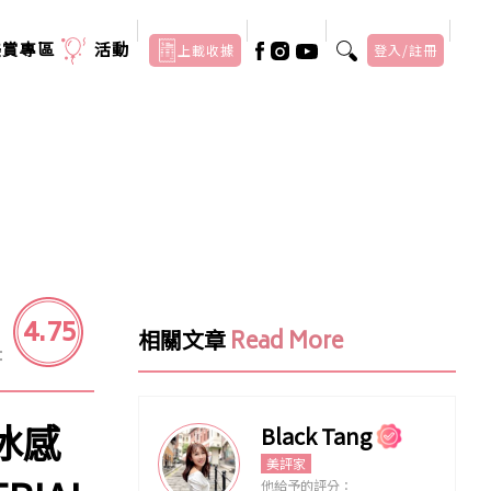
美賞專區
活動
上載收據
登入/註冊
4.75
相關文章
Read More
：
冰感
Black Tang
美評家
他給予的評分：