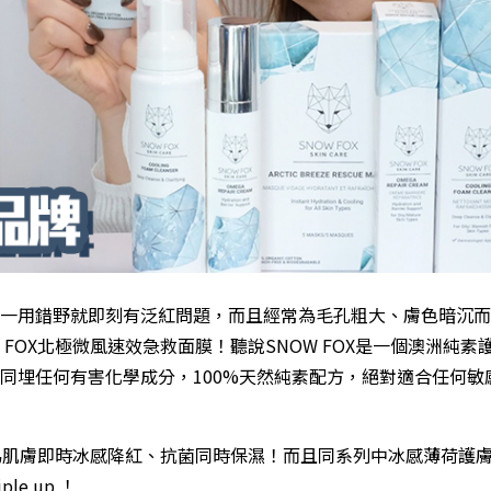
一用錯野就即刻有泛紅問題，而且經常為毛孔粗大、膚色暗沉而
FOX北極微風速效急救面膜！聽說SNOW FOX是一個澳洲純素
同埋任何有害化學成分，100%天然純素配方，絕對適合任何敏
以為肌膚即時冰感降紅、抗菌同時保濕！而且同系列中冰感薄荷護膚
e up ！