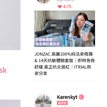
4.75
JONZAC 高礦100%純活泉噴霧
& 14天抗敏體驗套裝｜即時急救
舒緩 真正抗炎退紅｜iTRIAL用
sk
家分享
Karenkyt
美評家