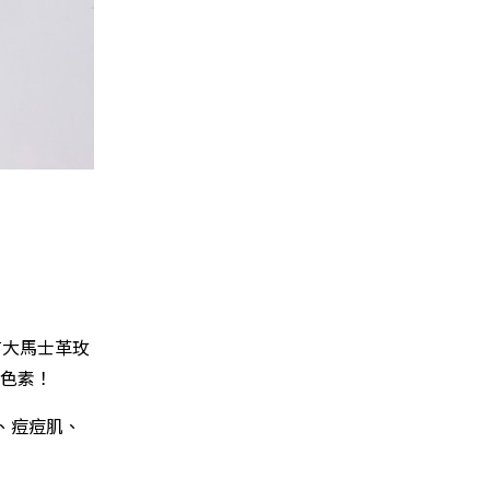
有大馬士革玫
色素！
、痘痘肌、