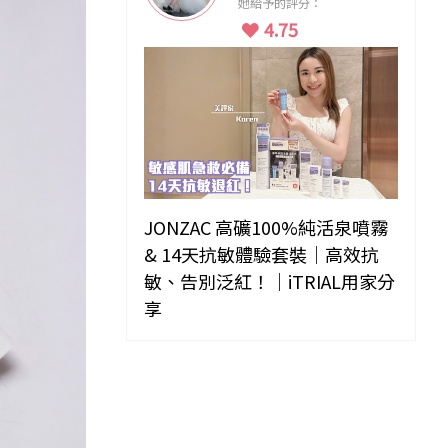
她給予的評分：
4.75
JONZAC 高礦100%純活泉噴霧
& 14天抗敏體驗套裝｜高效抗
敏、告別泛紅！｜iTRIAL用家分
享