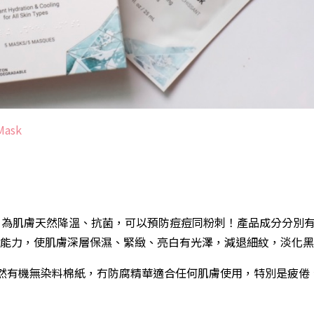
Mask
膚，為肌膚天然降溫、抗菌，可以預防痘痘同粉刺！產品成分分別
能力，使肌膚深層保濕、緊緻、亮白有光澤，減退細紋，淡化黑
天然有機無染料棉紙，冇防腐精華適合任何肌膚使用，特別是疲倦