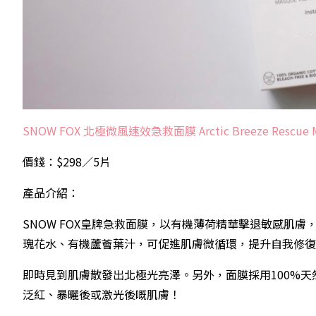
SNOW FOX 北極微風速效急救面膜 Arctic Breeze Rescue 
價錢：$298／5片
產品介紹：
SNOW FOX皇牌急救面膜，以有機薄荷精華擊退敏感肌
瑰花水、有機蘆薈葉汁，可促進肌膚微循環，提升自我修復
即時見到肌膚散發出北極光亮澤。另外，面膜採用100%
泛紅、暴曬後或激光後嘅肌膚！