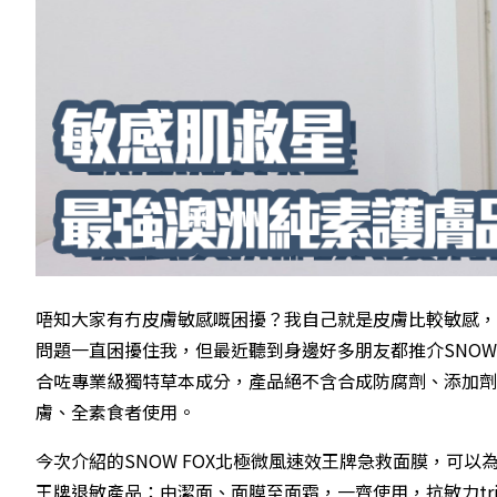
唔知大家有冇皮膚敏感嘅困擾？我自己就是皮膚比較敏感，
問題一直困擾住我，但最近聽到身邊好多朋友都推介SNOW 
合咗專業級獨特草本成分，產品絕不含合成防腐劑、添加劑
膚、全素食者使用。
今次介紹的SNOW FOX北極微風速效王牌急救面膜，可
王牌退敏產品：由潔面、面膜至面霜，一齊使用，抗敏力tripl