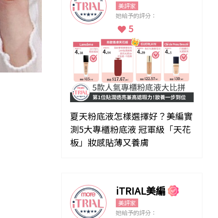
美評家
她給予的評分：
5
夏天粉底液怎樣選擇好？美編實
測5大專櫃粉底液 冠軍級「天花
板」妝感貼薄又養膚
iTRIAL美編
美評家
她給予的評分：