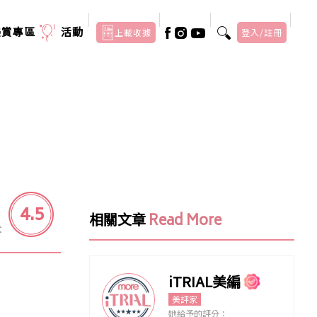
美賞專區
活動
上載收據
登入/註冊
4.5
相關文章
Read More
：
iTRIAL美編
美評家
她給予的評分：