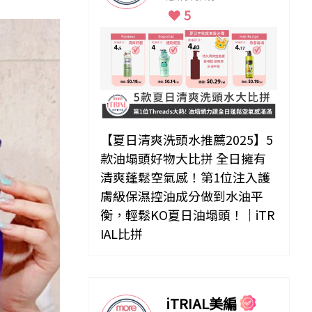
5
【夏日清爽洗頭水推薦2025】5
款油塌頭好物大比拼 全日擁有
清爽蓬鬆空氣感！第1位注入護
膚級保濕控油成分做到水油平
衡，輕鬆KO夏日油塌頭！｜iTR
IAL比拼
iTRIAL美編