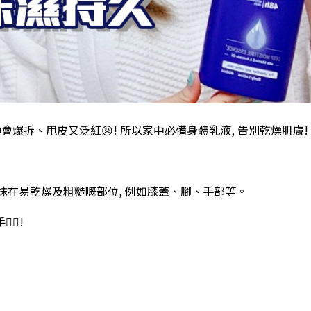
會爆拆、甩皮又泛紅😣! 所以家中必備身體乳液, 告別乾燥肌膚!
塗抹在易乾燥及粗糙嘅部位, 例如膝蓋、腳、手部等。
🏻!