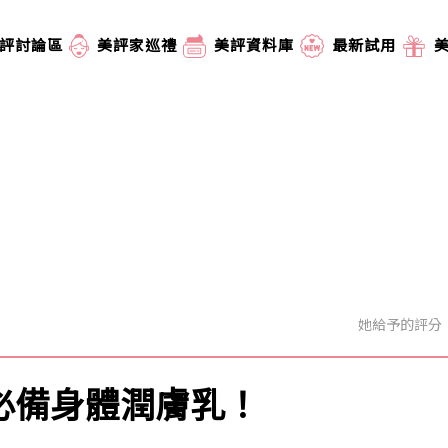
評討論區
美評家巡禮
美評資料庫
最新試用
她給予的評分
天必備身體潤膚乳！