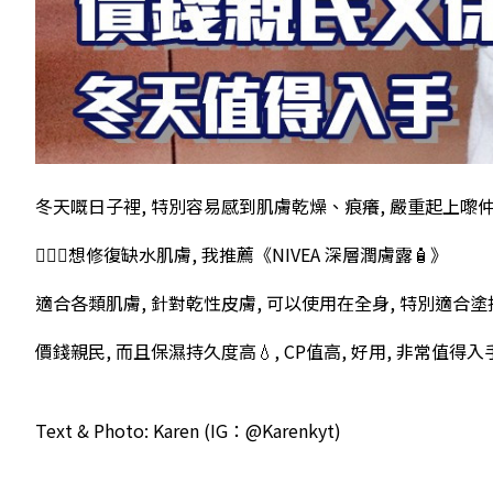
冬天嘅日子裡, 特別容易感到肌膚乾燥、痕癢, 嚴重起上嚟仲
💁🏻‍♀️想修復缺水肌膚, 我推薦《NIVEA 深層潤膚露🧴》
適合各類肌膚, 針對乾性皮膚, 可以使用在全身, 特別適合
價錢親民, 而且保濕持久度高💧, CP值高, 好用, 非常值得入手
Text & Photo: Karen (IG：@Karenkyt)