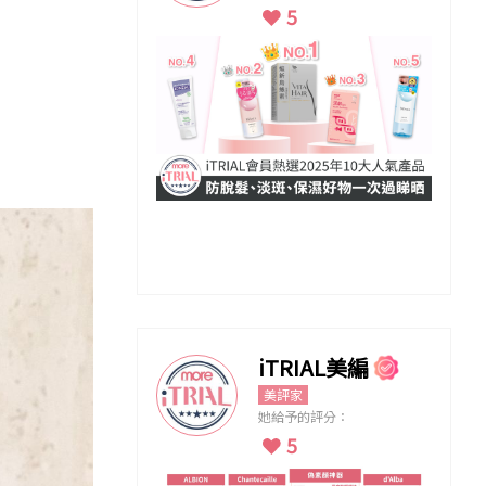
5
iTRIAL美編
美評家
她給予的評分：
5