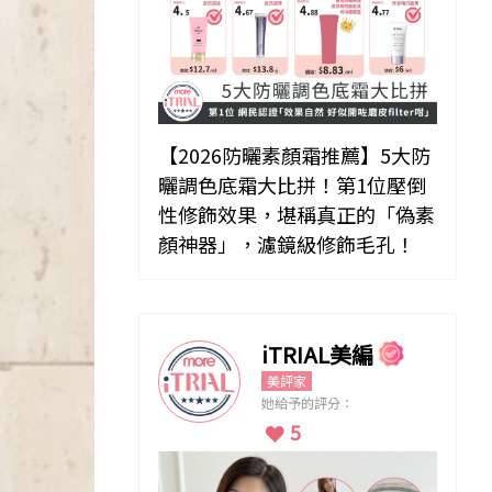
【2026防曬素顏霜推薦】5大防
曬調色底霜大比拼！第1位壓倒
性修飾效果，堪稱真正的「偽素
顏神器」，濾鏡級修飾毛孔！
iTRIAL美編
美評家
她給予的評分：
5