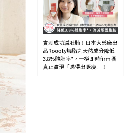
實測成功減肚腩！日本大藥廠出
品Roooty燒脂丸天然成分降低
3.8%體脂率*，一樽即時firm哂
真正實現「睇得出嘅瘦」！