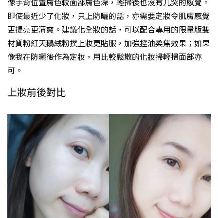
像手背位置膚色較面部膚色深，輕掃後也沒有兀突的感覺。
即使最近少了化妝，只上防曬的話，亦需要定妝令肌膚感覺
更提亮更清爽。建議化全妝的話，可以配合專用的限量版雙
材質粉紅天鵝絨粉撲上妝更貼服，加強控油柔焦效果；如果
像我在防曬後作為定妝，用比較鬆散的化妝掃輕掃面部亦
可。
上妝前後對比