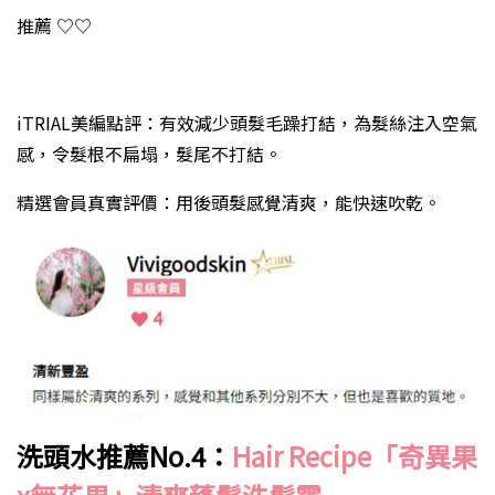
推薦 ♡♡
iTRIAL美編點評：有效減少頭髮毛躁打結，為髮絲注入空氣
感，令髮根不扁塌，髮尾不打結。
精選會員真實評價：用後頭髮感覺清爽，能快速吹乾。
洗頭水推薦
No.4
：
Hair Recipe
「奇異果