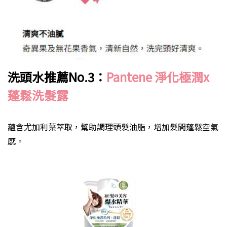
洗頭水推薦
No.3
：
Pantene
淨化極潤
x
蓬鬆洗髮露
蘊含尤加利葉萃取，幫助調理頭髮油脂，增加髮間蓬鬆空氣
感。