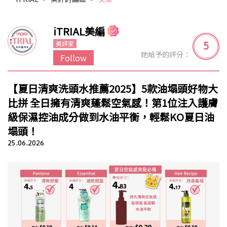
iTRIAL美編
5
美評家
她給予的評分：
Follow
【夏日清爽洗頭水推薦2025】5款油塌頭好物大
比拼 全日擁有清爽蓬鬆空氣感！第1位注入護膚
級保濕控油成分做到水油平衡，輕鬆KO夏日油
塌頭！
25.06.2026