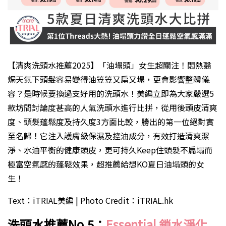
【清爽洗頭水推薦2025】「油塌頭」女生超關注！悶熱翳
焗天氣下頭髮容易變得油笠笠又扁又塌，更會影響整體儀
容？是時候要換過支好用的洗頭水！美編立即為大家嚴選5
款坊間討論度甚高的人氣洗頭水進行比拼，從用後頭皮清爽
度、頭髮蓬鬆度及持久度3方面比較，勝出的第一位絕對實
至名歸！它注入護膚級保濕及控油成分，有效打造清爽潔
淨、水油平衡的健康頭皮，更可持久Keep住頭髮不扁塌而
極富空氣感的蓬鬆效果，超推薦給想KO夏日油塌頭的女
生！
Text：iTRIAL美編 | Photo Credit：iTRIAL.hk
洗頭水推薦
No.5
：
Essential
鎖水淨化