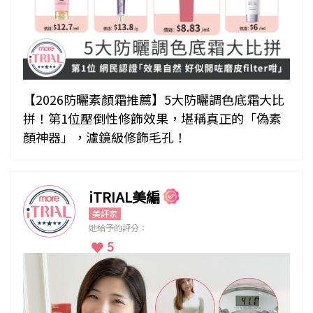
【2026防曬素顏霜推薦】5大防曬調色底霜大比
拼！第1位壓倒性修飾效果，堪稱真正的「偽素
顏神器」，濾鏡級修飾毛孔！
iTRIAL美編
美評家
她給予的評分：
5