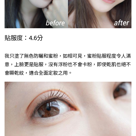
貼服度：4.6分
我只塗了無色防曬和蜜粉，如相可見，蜜粉貼服程度令人滿
意，上臉更是貼服，沒有浮粉也不會卡粉，即使乾肌也絕不
會顯乾紋，適合全面定妝之用。