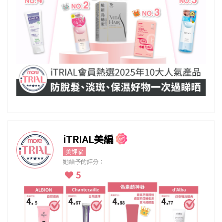
iTRIAL美編
美評家
她給予的評分：
5