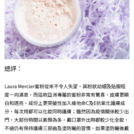
總評：
Laura Mercier蜜粉從來不令人失望，其粉狀幼細及貼服程
度一向滿意，而這款亞洲專屬的蜜粉非常有驚喜，皮膚更顯
白和透亮，成份上更突破性加入維他命C及E抗氧化護膚成
分，每次用都可以化妝同時護膚；雖然因為疫情關係較少出
門，大部份時間以素顏為多，戴口罩外出時都較少化全妝，
不過仍有保持護膚三部曲及塗防曬的習慣，如果塗防曬後戴