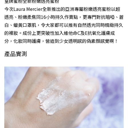
皇牌蜜粉全新粉嫩透亮蜜粉
今次Laura Mercier全新推出的亞洲專屬粉嫩透亮蜜粉以超
透亮、粉嫩柔焦同16小時持久作賣點，更專門對抗暗啞、蒼
白、蠟黃口罩肌，令大家都可以推有自然透光同時精緻持久
的裸妝。成份上更突破性加入維他命C及E抗氧化護膚成
分，化妝同時護膚，營造到少女透明感的偽素顏感覺啊！
產品實測