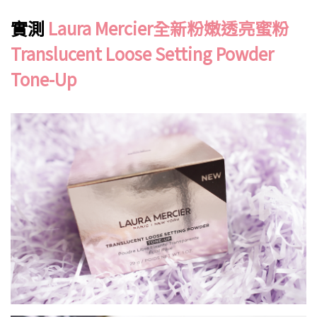
實測
Laura Mercier全新粉嫩透亮蜜粉
Translucent Loose Setting Powder
Tone-Up