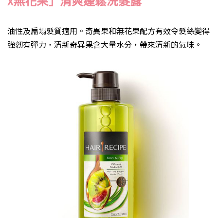
x
無花果」清爽蓬鬆洗髮露
油性及扁塌髮質適用。奇異果和無花果配方有效令髮絲變得
強韌有彈力，清新奇異果含大量水分，帶來清新的氣味。