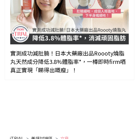
實測成功減肚腩！日本大藥廠出品Roooty燒脂
丸天然成分降低3.8%體脂率*，一樽即時firm哂
真正實現「睇得出嘅瘦」！
iTRIAL
美評討論區
文章