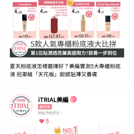
夏天粉底液怎樣選擇好？美編實測5大專櫃粉底
液 冠軍級「天花板」妝感貼薄又養膚
iTRIAL美編
美評家
她給予的評分：
5