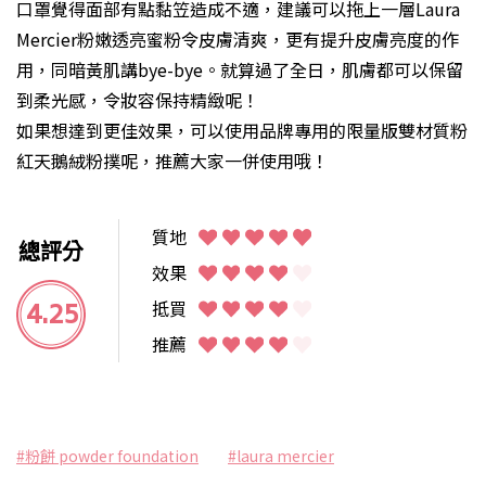
口罩覺得面部有點黏笠造成不適，建議可以拖上一層Laura
Mercier粉嫩透亮蜜粉令皮膚清爽，更有提升皮膚亮度的作
用，同暗黃肌講bye-bye。就算過了全日，肌膚都可以保留
到柔光感，令妝容保持精緻呢！
如果想達到更佳效果，可以使用品牌專用的限量版雙材質粉
紅天鵝絨粉撲呢，推薦大家一併使用哦！
質地
總評分
效果
4.25
抵買
推薦
#粉餅 powder foundation
#laura mercier