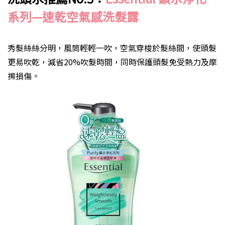
系列
—
速乾空氣感洗髮露
秀髮絲絲分明，風筒輕輕一吹，空氣穿梭於髮絲間，使頭髮
更易吹乾，減省20%吹髮時間，同時保護頭髮免受熱力及摩
擦損傷。