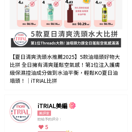
【夏日清爽洗頭水推薦2025】5款油塌頭好物大
比拼 全日擁有清爽蓬鬆空氣感！第1位注入護膚
級保濕控油成分做到水油平衡，輕鬆KO夏日油
塌頭！｜iTRIAL比拼
iTRIAL美編
美評家
她給予的評分：
5