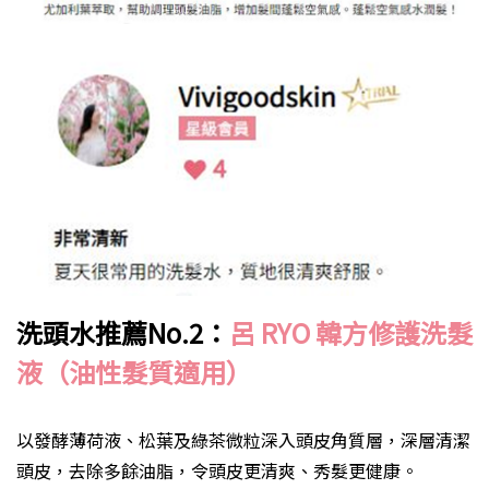
洗頭水推薦
No.2
：
呂 RYO
韓方修護洗髮
液（油性髮質適用）
以發酵薄荷液、松葉及綠茶微粒深入頭皮角質層，深層清潔
頭皮，去除多餘油脂，令頭皮更清爽、秀髮更健康。