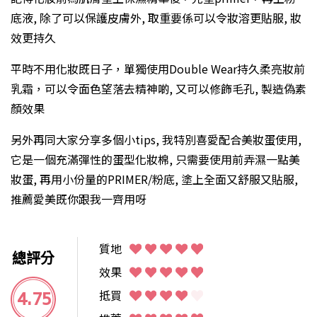
底液, 除了可以保護皮膚外, 取重要係可以令妝溶更貼服, 妝
效更持久
平時不用化妝既日子，單獨使用Double Wear持久柔亮妝前
乳霜，可以令面色望落去精神啲, 又可以修飾毛孔, 製造偽素
顏效果
另外再同大家分享多個小tips, 我特別喜愛配合美妝蛋使用,
它是一個充滿彈性的蛋型化妝棉, 只需要使用前弄濕一點美
妝蛋, 再用小份量的PRIMER/粉底, 塗上全面又舒服又貼服,
推薦愛美既你跟我一齊用呀
質地
總評分
效果
4.75
抵買