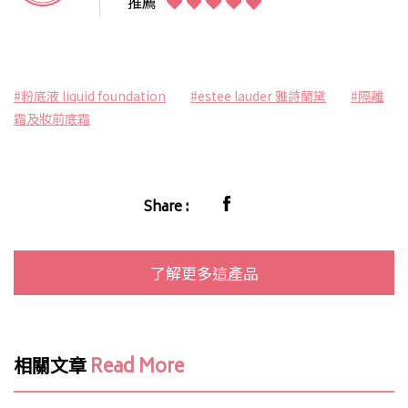
推薦
#粉底液 liquid foundation
#estee lauder 雅詩蘭黛
#隔離
霜及妝前底霜
Share :
了解更多這產品
相關文章
Read More