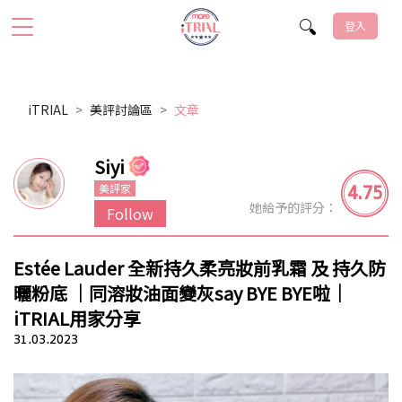
登入
iTRIAL
美評討論區
文章
Siyi
4.75
美評家
她給予的評分：
Follow
Estée Lauder 全新持久柔亮妝前乳霜 及 持久防
曬粉底 ｜同溶妝油面變灰say BYE BYE啦｜
iTRIAL用家分享
31.03.2023