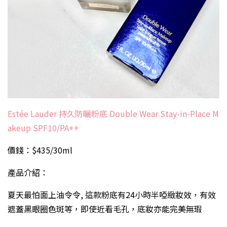
Estée Lauder 持久防曬粉底 Double Wear Stay-in-Place M
akeup SPF10/PA++
價錢：$435/30ml
產品介紹：
夏天最怕面上油令令, 這款粉底有24小時半啞緻妝效，有效
遮蓋黑眼圈色斑等，即使近看毛孔，底妝亦能完美無瑕