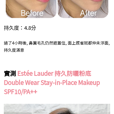
持久度：4.8分
過了4小時後, 鼻翼毛孔仍然遮蓋住, 面上既雀斑都仲未浮面,
持久度滿意
實測
Estée Lauder 持久防曬粉底
Double Wear Stay-in-Place Makeup
SPF10/PA++