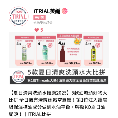
iTRIAL美編
美評家
她給予的評分：
5
【夏日清爽洗頭水推薦2025】5款油塌頭好物大
比拼 全日擁有清爽蓬鬆空氣感！第1位注入護膚
級保濕控油成分做到水油平衡，輕鬆KO夏日油
塌頭！｜iTRIAL比拼