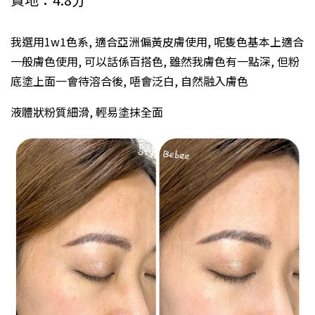
我選用1w1色系, 適合亞洲偏黃皮膚使用, 呢隻色基本上適合
一般膚色使用, 可以話係百搭色, 雖然我膚色有一點深, 但粉
底塗上面一會待溶合後, 唔會泛白, 自然融入膚色
液體狀粉質細滑, 輕易塗抹全面