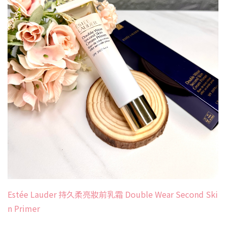
Estée Lauder 持久柔亮妝前乳霜 Double Wear Second Ski
n Primer