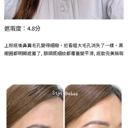
遮瑕度：4.8分
上粉底後鼻翼毛孔變得細緻，近看粗大毛孔消失了一樣，黑
眼圈都明顯遮蓋了, 額頭既細紋都覆蓋變平滑, 底妝完美無瑕