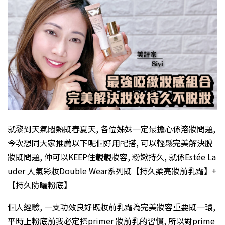
就黎到天氣悶熱既春夏天, 各位姊妹一定最擔心係溶妝問題,
今次想同大家推薦以下呢個好用配搭, 可以輕鬆完美解決脫
妝既問題, 仲可以KEEP住靚靚妝容, 粉嫰持久, 就係Estée La
uder 人氣彩妝Double Wear系列既【持久柔亮妝前乳霜】+
【持久防曬粉底】
個人經驗, 一支功效良好既妝前乳霜為完美妝容重要既一環,
平時上粉底前我必定搽primer 妝前乳的習慣, 所以對prime