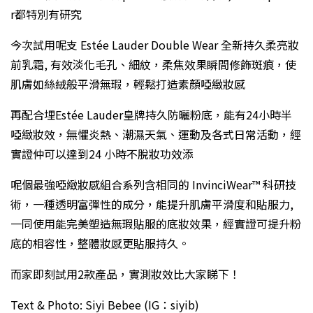
r都特別有研究
今次試用呢支 Estée Lauder Double Wear 全新持久柔亮妝
前乳霜, 有效淡化毛孔、細紋，柔焦效果瞬間修飾斑痕，使
肌膚如絲絨般平滑無瑕，輕鬆打造素顏啞緻妝感
再配合埋Estée Lauder皇牌持久防曬粉底，能有24小時半
啞緻妝效，無懼炎熱、潮濕天氣、運動及各式日常活動，經
實證仲可以達到24 小時不脫妝功效添
呢個最強啞緻妝感組合系列含相同的 InvinciWear™ 科研技
術，一種透明富彈性的成分，能提升肌膚平滑度和貼服力,
一同使用能完美塑造無瑕貼服的底妝效果，經實證可提升粉
底的相容性，整體妝感更貼服持久。
而家即刻試用2款產品，實測妝效比大家睇下！
Text & Photo: Siyi Bebee (IG：siyib)