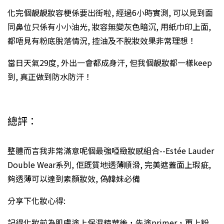
化完個靚靚妝容梗係要出街啦, 經過6小時實測, 可以見到面
同鼻位只係有小小油光, 妝容無變灰色暗沉, 用紙巾印上面,
都唔見有粉底脫落情況, 控油及不脫妝效果非常理想！
當日天氣29度, 外出一會都成身汗, 但我個靚妝都一樣keep
到, 真正做到防水防汗！
總評：
整體而言我非常滿意呢個最強啞緻妝感組合--Estée Lauder
Double Wear系列, 佢既質地透薄順滑, 完美遮蓋面上瑕疵,
夠透薄可以達到素顏妝效, 偽韓妹必備
分享下化妝心得:
記得化妝前為肌膚塗上保濕精華後，先塗primer，再上粉