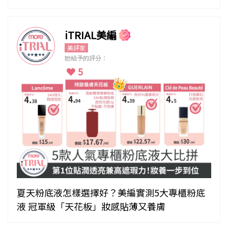
iTRIAL美編
美評家
她給予的評分：
5
夏天粉底液怎樣選擇好？美編實測5大專櫃粉底
液 冠軍級「天花板」妝感貼薄又養膚