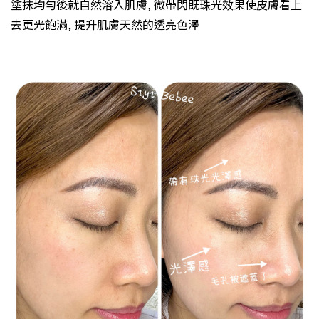
塗抹均勻後就自然溶入肌膚, 微帶閃既珠光效果使皮膚看上
去更光飽滿, 提升肌膚天然的透亮色澤