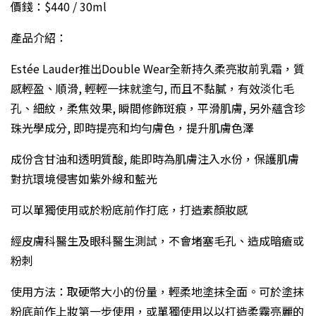
價錢：$440 / 30ml
產品介紹：
Estée Lauder推出Double Wear全新持久柔亮妝前乳霜，質
感輕盈、順滑, 輕輕一抹就塗勻, 而且不黏膩，有效淡化毛
孔、細紋，柔焦效果, 瞬間修飾斑痕，平滑肌膚, 另外蘊含珍
珠光學成分, 即時提亮和均勻膚色，提升肌膚色澤
成份含甘油和透明質酸, 能即時為肌膚注入水份，保護肌膚
對抗環境侵害如紫外線和藍光
可以單獨使用或於粉底前作打底，打造素顏妝感
經皮膚科醫生及眼科醫生測試，不會堵塞毛孔、造成暗瘡或
粉刺
使用方法：取硬幣大小的份量，輕柔地塗抹全面。可於塗抹
粉底前作上妝第一步使用，或單獨使用以以打造柔霧亮麗的