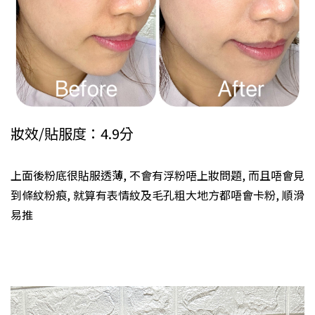
妝效/貼服度：4.9分
上面後粉底很貼服透薄, 不會有浮粉唔上妝問題, 而且唔會見
到條紋粉痕, 就算有表情紋及毛孔粗大地方都唔會卡粉, 順滑
易推