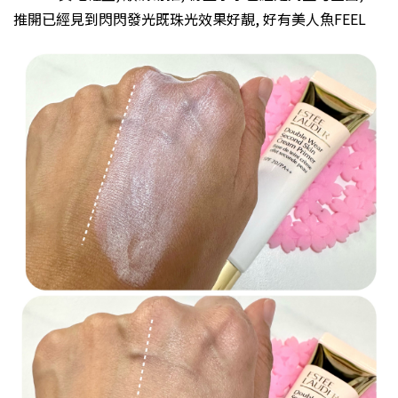
推開已經見到閃閃發光既珠光效果好靚, 好有美人魚FEEL