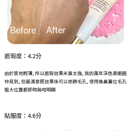
遮瑕度：4.2分
由於質地輕薄, 所以遮瑕效果未算太強, 我的萬年深色黑眼圈
仲見到, 但最滿意既效果係可以修飾毛孔, 使用後鼻翼位毛孔
粗大位置都即時無咁明顯
貼服度：4.6分