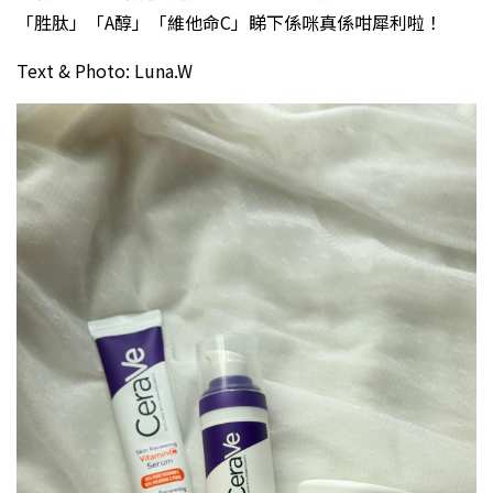
「胜肽」「A醇」「維他命C」睇下係咪真係咁犀利啦！
Text & Photo: Luna.W