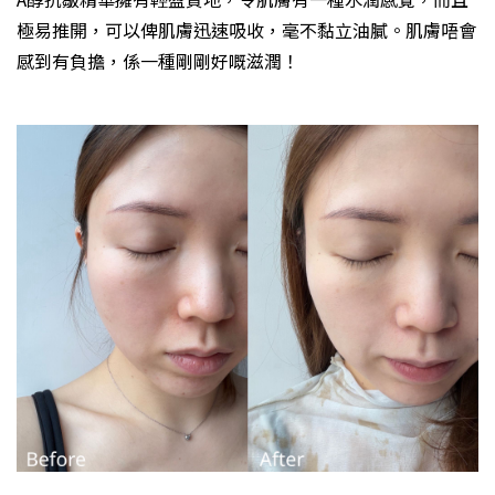
極易推開，可以俾肌膚迅速吸收，毫不黏立油膩。肌膚唔會
感到有負擔，係一種剛剛好嘅滋潤！