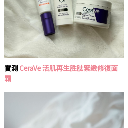
實測
CeraVe 活肌再生胜肽緊緻修復面
霜