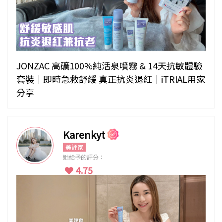
JONZAC 高礦100%純活泉噴霧 & 14天抗敏體驗
套裝｜即時急救舒緩 真正抗炎退紅｜iTRIAL用家
分享
Karenkyt
美評家
她給予的評分：
4.75