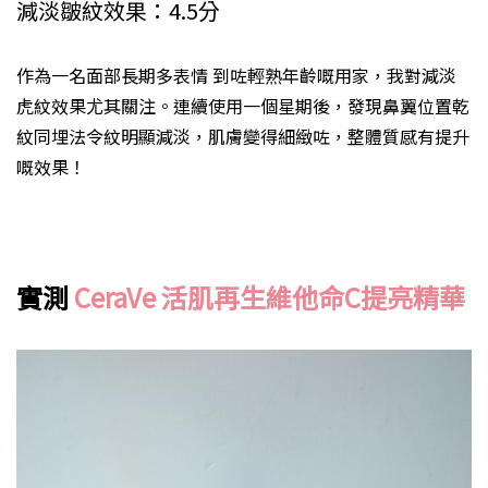
減淡皺紋效果：4.5分
作為一名面部長期多表情 到咗輕熟年齡嘅用家，我對減淡
虎紋效果尤其關注。連續使用一個星期後，發現鼻翼位置乾
紋同埋法令紋明顯減淡，肌膚變得細緻咗，整體質感有提升
嘅效果！
實測
CeraVe 活肌再生維他命C提亮精華