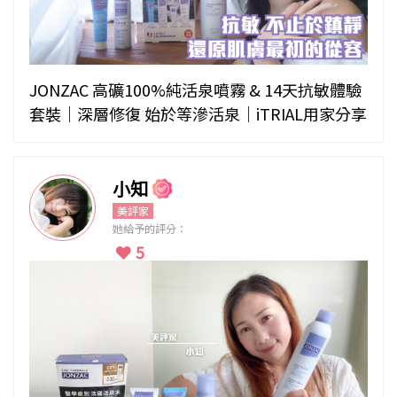
JONZAC 高礦100%純活泉噴霧 & 14天抗敏體驗
套裝｜深層修復 始於等滲活泉｜iTRIAL用家分享
小知
美評家
她給予的評分：
5