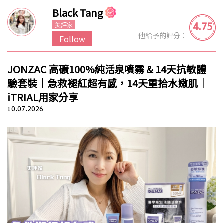
Black Tang
4.75
美評家
他給予的評分：
Follow
JONZAC 高礦100%純活泉噴霧 & 14天抗敏體
驗套裝｜急救褪紅超有感，14天重拾水嫩肌｜
iTRIAL用家分享
10.07.2026