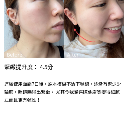
緊緻提升度： 4.5分
連續使用面霜7日後，原本模糊不清下顎線，逐漸有返少少
輪廓，照鏡睇得出緊緻。 尤其令我驚喜嘅係膚質變得細膩
左而且更有彈性！