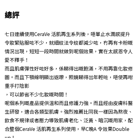
總評
七日連續使用CeraVe 活肌再生系列後，唔單止水潤感提升
令妝緊貼服咗不少，就細紋法令紋都減少咗，冇再有卡粉嘅
情況出現，短短一段時間就做到呢個效果，實在太感恩令人
愛不釋手！
而且肌膚彈性好咗好多，係睇得出嘅飽滿，不用再靠化妝修
圖。而且下顎線明顯出返嚟，照鏡睇得出年輕咗，唔使再咁
重手打陰影
，可以節省不少化妝嘅時間！
呢個系列嘅產品提供溫和而且修護力強。而且經由皮膚科醫
生研發，適合各類型肌膚。強烈推薦比同我一樣因為熬夜、
飲食不規律或者壓力導致肌膚老化、泛黃、暗沉嘅用家，配
合整個CeraVe 活肌再生系列使用，早C晚A 令效果Double
up！