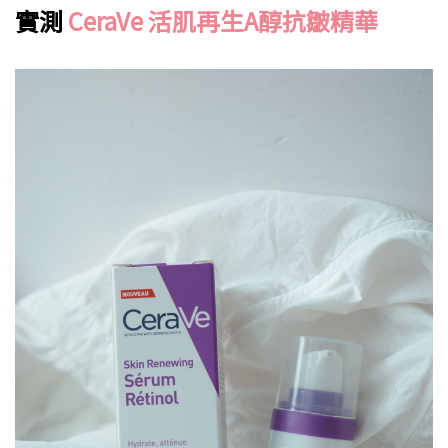
實測
CeraVe 活肌再生A醇抗皺精華