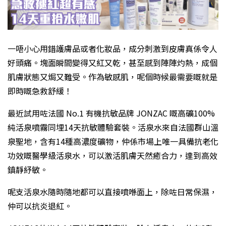
一唔小心用錯護膚品或者化妝品，成分刺激到皮膚真係令人
好頭痛。塊面瞬間變得又紅又乾，甚至感到陣陣灼熱，成個
肌膚狀態又焗又難受。作為敏感肌，呢個時候最需要嘅就是
即時嘅急救舒緩！
最近試用咗法國 No.1 有機抗敏品牌 JONZAC 嘅高礦100%
純活泉噴霧同埋14天抗敏體驗套裝。活泉水來自法國群山溫
泉聖地，含有14種高濃度礦物，仲係市場上唯一具備抗老化
功效嘅醫學級活泉水，可以激活肌膚天然癒合力，達到高效
鎮靜紓敏。
呢支活泉水隨時隨地都可以直接噴喺面上，除咗日常保濕，
仲可以抗炎退紅。