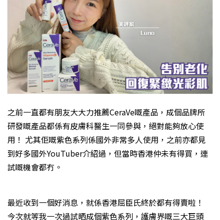
之前一直都有朋友大大力推薦CeraVe嘅產品，成個品牌所
研發嘅產品都係有皮膚科醫生一同參與，絕對能夠放心使
用！ 尤其佢嘅紫色系列係國外非常多人使用，之前亦都見
到好多國外YouTuber介紹過，但當時香港仲未有得買，連
試嘅機會都冇。
最近收到一個好消息，就係香港屈臣氏終於都有得賣啦！
今次就等我一次過試晒成個紫色系列，護膚界嘅三大巨頭