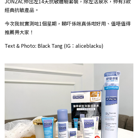
JONZAC仲出左14天抗敏體驗套裝，除左活泉水，仲有3款
經典抗敏產品。
今次我就實測咗1個星期，睇吓係咪真係咁好用、值唔值得
推薦畀大家！
Text & Photo: Black Tang (IG：aliceblacku)