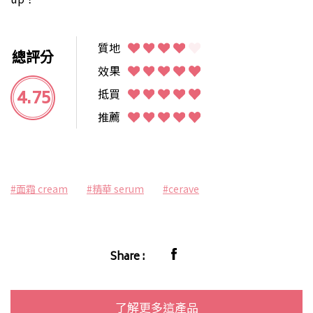
質地
總評分
效果
4.75
抵買
推薦
#面霜 cream
#精華 serum
#cerave
Share :
了解更多這產品