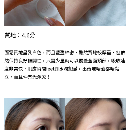
質地：4.6分
面霜質地呈乳白色，而且豐盈綿密，雖然質地較厚重，但依
然保持良好推開性，只需少量就可以覆蓋全面頸部，吸收速
度非常快，肌膚瞬間feel到水潤飽滿，出奇地唔油都唔黏
立，而且仲有光澤感！