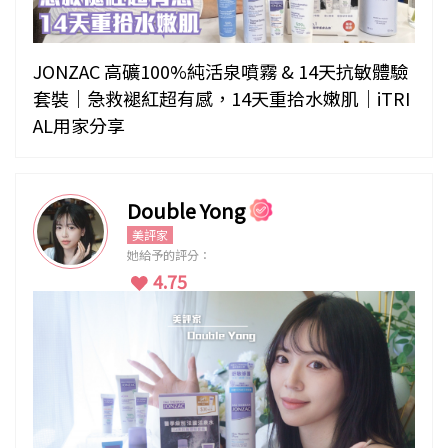
JONZAC 高礦100%純活泉噴霧 & 14天抗敏體驗
套裝｜急救褪紅超有感，14天重拾水嫩肌｜iTRI
AL用家分享
Double Yong
美評家
她給予的評分：
4.75