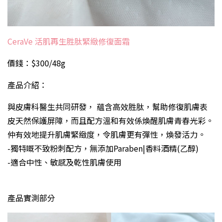
CeraVe 活肌再生胜肽緊緻修復面霜
價錢：$300/48g
產品介紹：
與皮膚科醫生共同研發， 蘊含高效胜肽，幫助修復肌膚表
皮天然保護屏障，而且配方溫和有效係煥醒肌膚青春光彩。
仲有效地提升肌膚緊緻度，令肌膚更有彈性，煥發活力。
-獨特嘅不致粉刺配方，無添加Paraben|香料酒精(乙醇)
-適合中性、敏感及乾性肌膚使用
產品實測部分