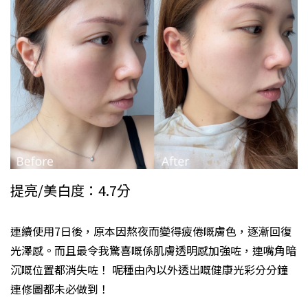
提亮/美白度：4.7分
連續使用7日後，原本因熬夜而變得疲倦嘅膚色，逐漸回復
光澤感。而且最令我驚喜嘅係肌膚透明感加強咗，連嘴角暗
沉嘅位置都消失咗！ 呢種由內以外透出嘅健康光彩分分鐘
連修圖都未必做到！