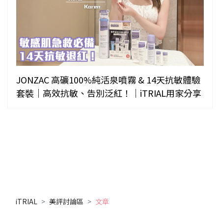
JONZAC 高礦100%純活泉噴霧 & 14天抗敏體驗
套裝｜高效抗敏、告別泛紅！｜iTRIAL用家分享
iTRIAL
美評討論區
文章