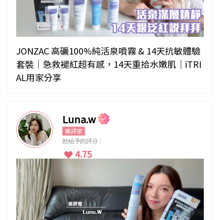
JONZAC 高礦100%純活泉噴霧 & 14天抗敏體驗
套裝｜急救褪紅超有感，14天重拾水嫩肌｜iTRI
AL用家分享
Luna.w
美評家
她給予的評分：
4.75