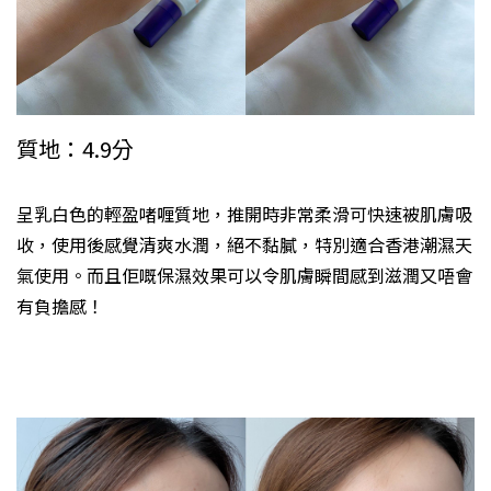
質地：4.9分
呈乳白色的輕盈啫喱質地，推開時非常柔滑可快速被肌膚吸
收，使用後感覺清爽水潤，絕不黏膩，特別適合香港潮濕天
氣使用。而且佢嘅保濕效果可以令肌膚瞬間感到滋潤又唔會
有負擔感！