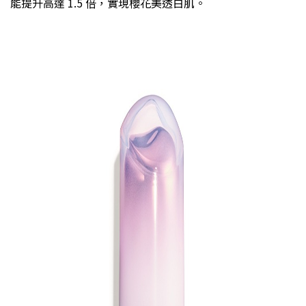
能提升高達 1.5 倍，實現櫻花美透白肌。