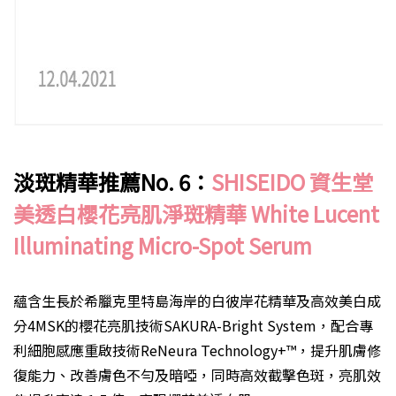
淡斑精華推薦No. 6：
SHISEIDO 資生堂
美透白櫻花亮肌淨斑精華 White Lucent
Illuminating Micro-Spot Serum
蘊含生長於希臘克里特島海岸的白彼岸花精華及高效美白成
分4MSK的櫻花亮肌技術SAKURA-Bright System，配合專
利細胞感應重啟技術ReNeura Technology+™，提升肌膚修
復能力、改善膚色不勻及暗啞，同時高效截擊色斑，亮肌效