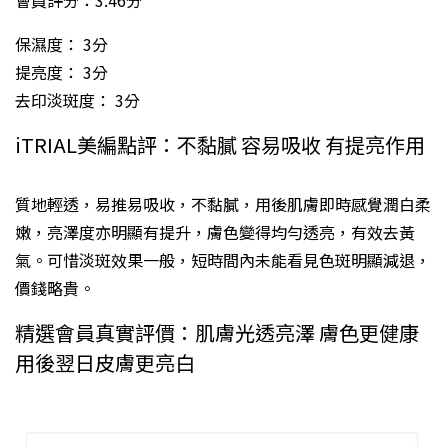
會員評分：3.46分
保濕度： 3分
提亮度： 3分
去印淡斑度： 3分
iTRIAL美編點評：不黏膩 容易吸收 有提亮作用
質地輕透，易推易吸收，不黏膩，用後肌膚即時感覺潤白柔
嫩，亮澤度亦明顯有提升，膚色變得均勻透亮，有效去黃
氣。可惜淡斑效果一般，短時間內未能看見色斑明顯減退，
價錢略貴。
精選會員真實評價：肌膚光透亮澤 膚色更健康
用後翌日皮膚更亮白