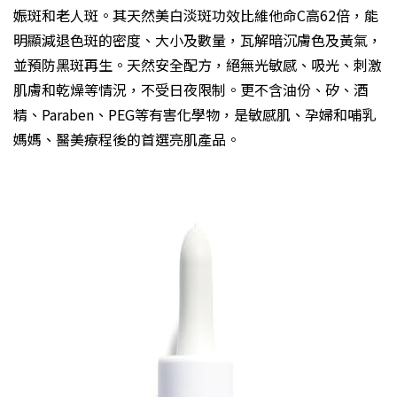
娠斑和老人斑。其天然美白淡斑功效比維他命C高62倍，能
明顯減退色斑的密度、大小及數量，瓦解暗沉膚色及黃氣，
並預防黑斑再生。天然安全配方，絕無光敏感、吸光、刺激
肌膚和乾燥等情況，不受日夜限制。更不含油份、矽、酒
精、Paraben、PEG等有害化學物，是敏感肌、孕婦和哺乳
媽媽、醫美療程後的首選亮肌產品。