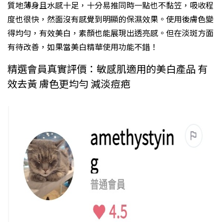
質地薄身且水感十足，十分易推同時一點也不黏笠，吸收程
度也很快，然面沒有感覺到明顯的保濕效果。使用後膚色變
得均勻，有效美白，素顏也能展現出透亮感。但在淡斑方面
有待改善，如果當美白精華使用功能不錯！
精選會員真實評價：敏感肌適用的美白產品 有
效去黃 膚色更均勻 減淡痘疤