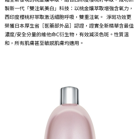
製新一代「雙注氧美白」科技：以桃金孃萃取增強含氧力，
西印度櫻桃籽萃取激活細胞呼吸，雙重注氧。 淨斑功效更
榮獲日本厚生省［医藥部外品］認證，證實全新精華含最佳
濃度/安全分量的維他命C衍生物，有效減淡色斑。性質溫
和，所有肌膚甚至敏感肌膚均適用。