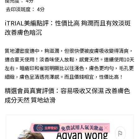
提亮度： 4分
去印淡斑度： 4分
iTRIAL美編點評：性價比高 夠潤而且有效淡斑
改善膚色暗沉
質地濃密度適中，夠滋潤，但很快便被皮膚吸收變得清爽，
適合夏天使用！淡香味使人放鬆，感覺天然。連續使用10天
左右，暗瘡印和雀斑明顯比以往淺色，膚色更均勻，毛孔更
細緻，膚色呈清透亮澤感。而且價錢相宜，性價比高！
精選會員真實評價：容易吸收又保濕 改善膚色
成分天然 質地幼滑