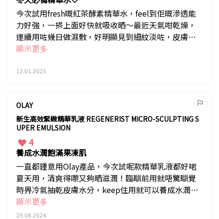
今次試用fresh嘅紅茶酵素精華水，feel到佢嘅滲透能
力好強，一搽上面好快就吸收晒～最近天氣咁乾燥，
連續用咗幾日做濕敷，好明顯見到細紋淡咗，皮膚都
緊緻咗！💕
顯示更多
12.01.2025
OLAY
新生高效緊緻精華乳液 REGENERIST MICRO-SCULPTING S
UPER EMULSION
4
養成水潤飽滿果凍肌
一直都鍾意用Olay產品，今次試呢款精華乳液都好啱
夏天用，清爽得嚟又夠晒滋潤！臨瞓前用就唔驚瞓覺
時畀冷氣抽乾皮膚水分，keep住用就可以養成水潤飽
滿果凍肌～
顯示更多
29.08.2024