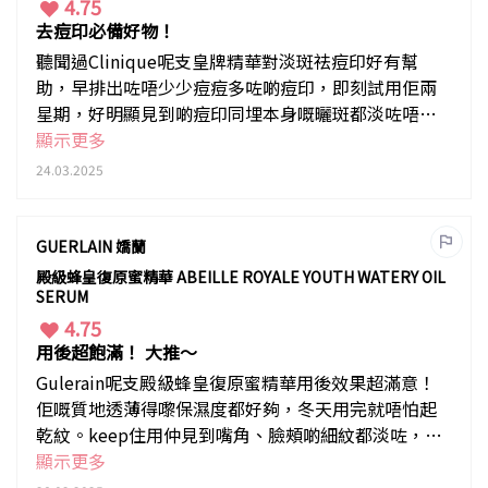
4.75
去痘印必備好物！
聽聞過Clinique呢支皇牌精華對淡斑祛痘印好有幫
助，早排出咗唔少少痘痘多咗啲痘印，即刻試用佢兩
星期，好明顯見到啲痘印同埋本身嘅曬斑都淡咗唔
少，整體皮膚睇落膚色均勻咗，素顏都有透亮嘅光澤
顯示更多
感~~ 夏天又就快到，嚟梗都要keep住用嚟美白淡斑！
24.03.2025
GUERLAIN 嬌蘭
殿級蜂皇復原蜜精華 ABEILLE ROYALE YOUTH WATERY OIL
SERUM
4.75
用後超飽滿！ 大推～
Gulerain呢支殿級蜂皇復原蜜精華用後效果超滿意！
佢嘅質地透薄得嚟保濕度都好夠，冬天用完就唔怕起
乾紋。keep住用仲見到嘴角、臉頰啲細紋都淡咗，塊
面睇落飽滿咗～ 果然係皇牌修復精華！
顯示更多