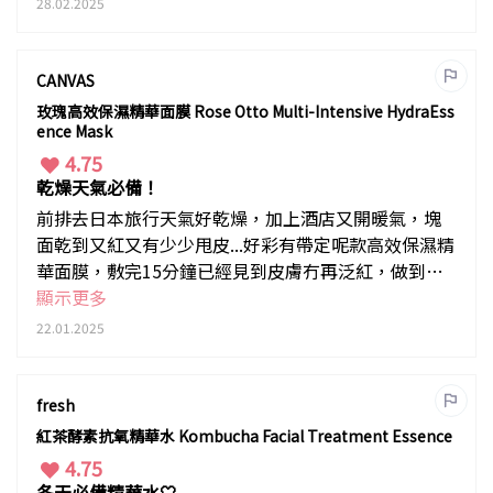
28.02.2025
CANVAS
玫瑰高效保濕精華面膜 Rose Otto Multi-Intensive HydraEss
ence Mask
4.75
乾燥天氣必備！
前排去日本旅行天氣好乾燥，加上酒店又開暖氣，塊
面乾到又紅又有少少甩皮...好彩有帶定呢款高效保濕精
華面膜，敷完15分鐘已經見到皮膚冇再泛紅，做到急
救補水嘅效果！返到香港都有keep住用，潤得嚟都唔
顯示更多
會笠！
22.01.2025
fresh
紅茶酵素抗氧精華水 Kombucha Facial Treatment Essence
4.75
冬天必備精華水🤍