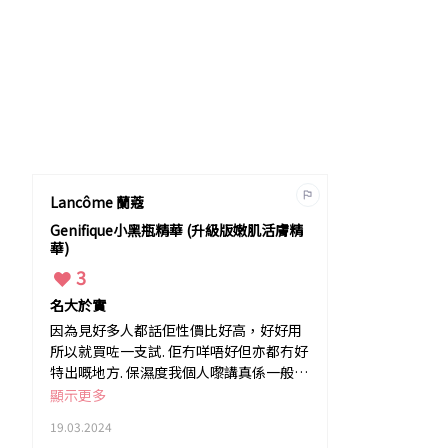
Lancôme 蘭蔻
Genifique小黑瓶精華 (升級版嫩肌活膚精
華)
3
名大於實
因為見好多人都話佢性價比好高，好好用
所以就買咗一支試. 佢冇咩唔好但亦都冇好
特出嘅地方. 保濕度我個人嚟講真係一般。
吸收都唔係特別快。
顯示更多
19.03.2024