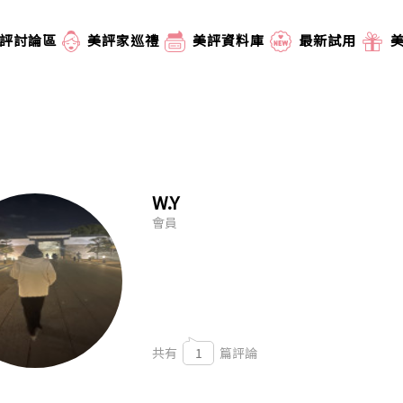
評討論區
美評家巡禮
美評資料庫
最新試用
W.Y
會員
共有
1
篇評論