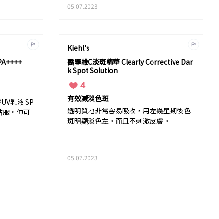
出現就好難還原到之前。
05.07.2023
我第一次用神仙水係朋友
送左個sample比我試，
神仙水加美自面霜用完第
一次真係有嘩一聲的感
Kiehl's
覺。滋潤而不膩，用完第
A++++
二日D細紋減淡左，皮膚
醫學維C淡斑精華 Clearly Corrective Dar
k Spot Solution
滑左&有光澤。自此之後
不能自拨地使用神仙水
4
了。超級推介!
有效减淡色斑
UV乳液 SP
透明質地非常容易吸收，用左幾星期後色
好貼服。仲可
斑明顯淡色左。而且不刺激皮膚。
05.07.2023