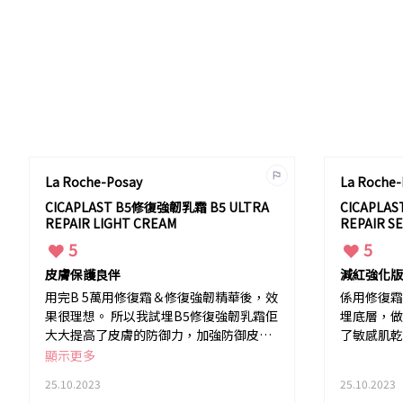
La Roche-Posay
La Roche-
CICAPLAST B5修復強韌乳霜 B5 ULTRA
CICAPLA
REPAIR LIGHT CREAM
REPAIR S
5
5
皮膚保護良伴
減紅強化版
用完B 5萬用修復霜＆修復強韌精華後，效
係用修復霜
果很理想。 所以我試埋B5修復強韌乳霜佢
埋底層，做
大大提高了皮膚的防御力，加強防御皮膚
了敏感肌乾
對外來因素的影響「例如紫外線，塵垢等
顯示更多
等…」
25.10.2023
25.10.2023