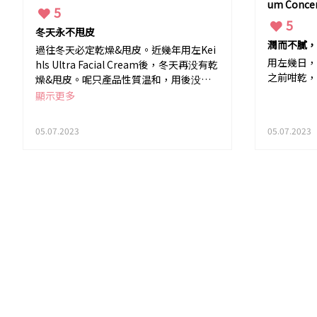
um Conce
5
5
冬天永不甩皮
潤而不膩，
過往冬天必定乾燥&甩皮。近幾年用左Kei
用左幾日，
hls Ultra Facial Cream後，冬天再没有乾
之前咁乾，
燥&甩皮。呢只產品性質温和，用後没有
出現敏感情況。非常好用&超級推介比朋
顯示更多
友&家人。
05.07.2023
05.07.2023