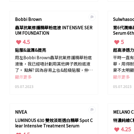
Bobbi Brown
Sulwhas
蟲草抗氧修護精華粉底液 INTENSIVE SER
第6代潤燥再生精
UM FOUNDATION
Serum 6th
4.5
5
貼服&滋潤&提亮
超高滲透力
用左Bobbi Brown蟲草抗氧修護精華粉底
平時一直有
液後，我已經唔計劃用其他牌子既粉底液
華，用得耐
了。 點解? 因為容易上妆&超級貼服，仲要
果不太明顯
有水潤感覺同提亮皮膚。
雪花秀第6
顯示更多
顯示更多
華後，簡直
05.07.2023
05.07.2023
解? 因為
超高滲透力
膚勁滋潤。
膩好易推開
NIVEA
MELANO C
混合性皮膚
LUMINOUS 630 雙效淡斑透白精華 Spot C
特濃純維C精華
lear Intensive Treatment Serum
4.25