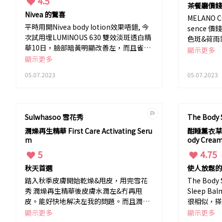
4.5
茶餐廳價錢
Nivea 的驚喜
MELANO 
平時用開Nivea body lotion效果唔錯, 今
sence
次試用埋LUMINOUS 630 雙效淡斑透白精
色斑&荷雨
華10日，臉部暗黃明顯改善左，而且雀斑
多。 佢質
顯示更多
顏色慢慢開始淡。佢仲令我粗大的毛孔縮
顯示更多
皮層。從而
細返d。 完全估佢唔到有咁的驚喜效果。
成。
05.07.2023
05.07.2023
Sulwhasoo 雪花秀
The Body
潤燥再生精華 First Care Activating Seru
酣睡薰衣草香
m
ody Crea
5
4.75
秋天首選
使人放鬆的
踏入秋季皮膚開始乾燥&甩皮，用完雪花
The Bo
秀 潤燥再生精華後皮膚水潤左&冇再甩
Sleep 
皮。能好快地解决左我的問題。而且潤而
很相似，搽
不膩，好容易吸收。
薰衣草味後
顯示更多
顯示更多