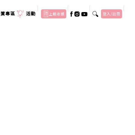
美賞專區
活動
上載收據
登入/註冊