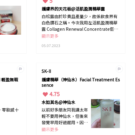
5
護膚界的天花板@活肌盈潤精華露
白松露由於珍貴且產量少，故係飲食界有
白色鑽石之稱。今次我用左活肌盈潤精華
露 Collagen Renewal Concentrate佢由
白松露精煉出比維他命E高出1000倍的抗
顯示更多
氧修復力，滋潤肌膚底層，令我皮膚緊緻
05.07.2023
&D紋减淡左，望落去仲有番光澤感覺成個
人精神左。超級推介。
SK-II
SH 輕盈無瑕
護膚精華（神仙水）Facial Treatment Es
sence
4.75
水如其名@神仙水
。零妝感十
以前好多朋友同我講太年
輕不要用神仙水，但後來
發覺早用好過遲用。因為
皮膚乾紋及其他問題一旦
顯示更多