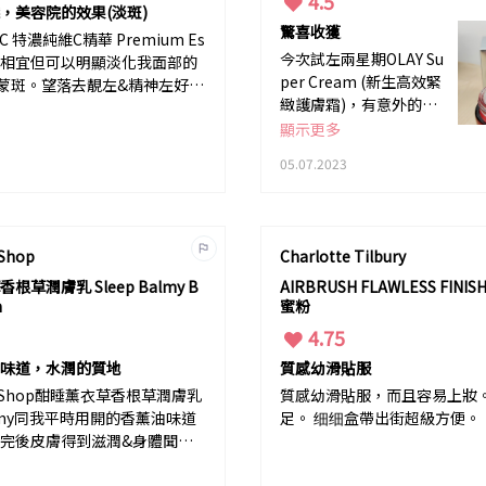
4.5
，美容院的效果(淡斑)
驚喜收獲
CC 特濃純維C精華 Premium Es
今次試左兩星期OLAY Su
 價錢相宜但可以明顯淡化我面部的
per Cream (新生高效緊
蒙斑。望落去靚左&精神左好
緻護膚霜)，有意外的驚
感細腻好易吸收，直接滲入皮膚
喜。 包包面的我，永遠
顯示更多
抑制黑色素增生，减少色斑形
只同圓形掛鈎。今次我意
05.07.2023
然見到有少少尖下扒&面
形線條明顯左，面部d紋
减淡左。我不再是發水面
包了。 而且佢質感易推&
 Shop
Charlotte Tilbury
吸收快
根草潤膚乳 Sleep Balmy B
AIRBRUSH FLAWLESS FINI
m
蜜粉
4.75
味道，水潤的質地
質感幼滑貼服
dy Shop酣睡薰衣草香根草潤膚乳
質感幼滑貼服，而且容易上妝
Balmy同我平時用開的香薰油味道
足。 细细盒帶出街超級方便。
完後皮膚得到滋潤&身體聞到
得到放鬆，而且價錢相宜。