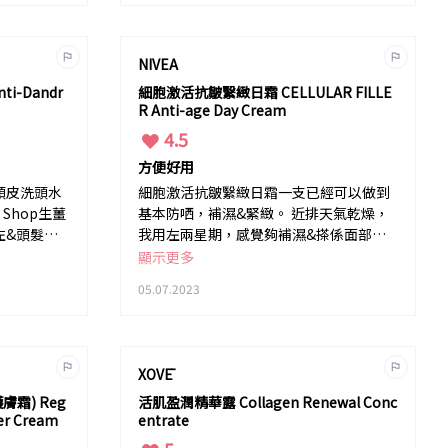
服，明顯膚色均勻&自然
左，仲有提亮功效。望落
去Sharp醒左好多。 超級
NIVEA
推介。
i-Dandr
細胞激活抗皺繄緻日霜 CELLULAR FILLE
R Anti-age Day Cream
4.5
方便好用
頭皮洗頭水
細胞激活抗皺繄緻日霜一支已經可以做到
 Shop生薑
基本防哂，補濕&緊緻。 近排天氣乾燥，
左&頭髮堅
我用左兩星期，感覺夠補濕&搽係面部時
細細支就可
好容易推&吸收快。 用完d紋感覺變細左。
顯示更多
05.07.2023
XOVĒ
膚霜) Reg
活肌盈潤精華露 Collagen Renewal Conc
per Cream
entrate