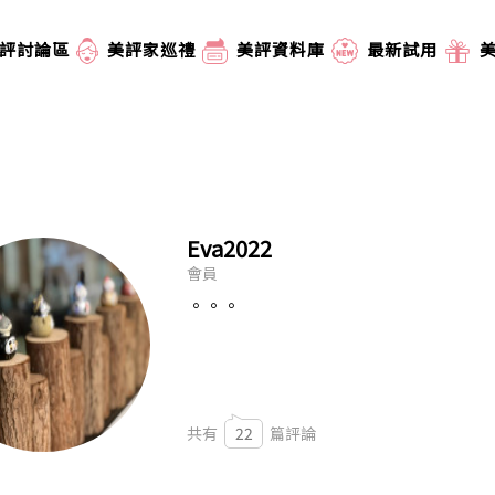
評討論區
美評家巡禮
美評資料庫
最新試用
Eva2022
會員
。。。
共有
22
篇評論