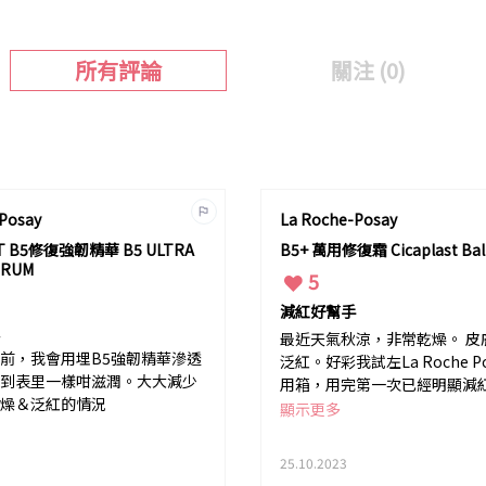
所有評論
關注 (0)
Posay
La Roche-Posay
ST B5修復強韌精華 B5 ULTRA
B5+ 萬用修復霜 Cicaplast Ba
ERUM
5
減紅好幫手
最近天氣秋涼，非常乾燥。 皮
前，我會用埋B5強韌精華滲透
泛紅。好彩我試左La Roche Po
到表里一樣咁滋潤。大大減少
用箱，用完第一次已經明顯減
燥＆泛紅的情況
燥繃緊。真係好好用。
顯示更多
25.10.2023