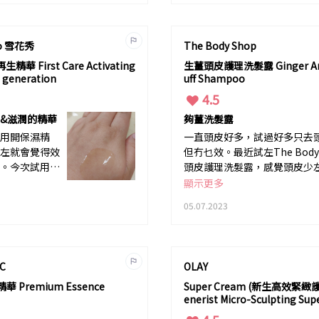
oo 雪花秀
The Body Shop
華 First Care Activating
生薑頭皮護理洗髮露 Ginger Ant
 generation
uff Shampoo
4.5
&滋潤的精華
夠薑洗髮露
用開保濕精
一直頭皮好多，試過好多只去
左就會覺得效
但冇乜效。最近試左The Body
。今次試用左
頭皮護理洗髮露，感覺頭皮少
代潤燥再生精
韌左，冇咁易折断。我冇諗過
顯示更多
眼前一亮。點
以解決我好耐煩惱既問題。
05.07.2023
搽左後會感覺到
好快吸收&皮
而且質地唔油
，岩晒我呢d
C
OLAY
既用家。
 Premium Essence
Super Cream (新生高效緊緻護
enerist Micro-Sculpting Su