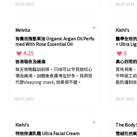
05.07.2023
05.07.2023
Melvita
Kiehl's
有機玫瑰堅果油 Organic Argan Oil Perfu
醫學全效抗污
med With Rose Essential Oil
+ Ultra Li
4.25
5
容易吸收及補濕
真心好用的
每天夜晚臨訓前搽，只味可以令我放松心
質地易推，
情及補濕。訓醒後皮膚滑左好多。我用佢
平時返工前
代替sleeping mask, 效果很不錯。
能防護到收
05.07.2023
05.07.2023
Kiehl's
The Body
特效保濕乳霜 Ultra Facial Cream
雪絨花抗氧活肌