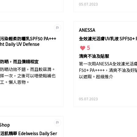
05.07.2023
ANESSA
染輕柔防曬乳SPF50 PA+++
全效濾光活膚UV乳液 SPF50+ P
ght Daily UV Defense
5
清爽不油及貼服
防晒，而且價錢相宜
第一次用ANESSA全效濾光活膚
防晒功效不錯，而且較兹潤。
F50+ PA++++，凊爽不油及
搽一次，之後可以唔使點補也
以遮瑕。超級推介
工。懶人恩物。
05.07.2023
 Shop
精華 Edelweiss Daily Ser