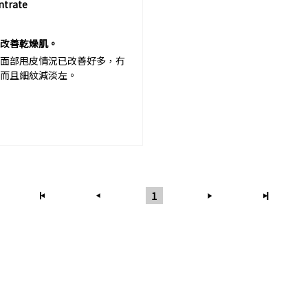
ntrate
改善乾燥肌。
面部甩皮情況已改善好多，冇
而且細紋減淡左。
1