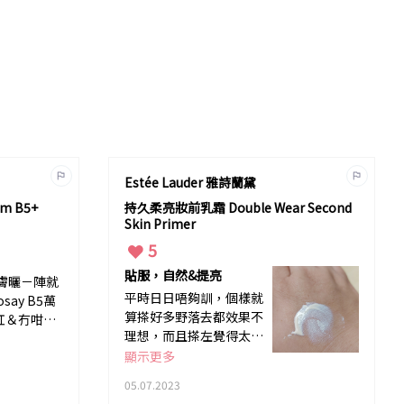
Estée Lauder 雅詩蘭黛
lm B5+
持久柔亮妝前乳霜 Double Wear Second
Skin Primer
5
貼服，自然&提亮
膚曬－陣就
平時日日唔夠訓，個樣就
say B5萬
算搽好多野落去都效果不
紅＆冇咁乾
理想，而且搽左覺得太厚
粉感覺勁唔自然。 使用
顯示更多
左Double Wear Second
05.07.2023
Skin Prime後感覺勁貼