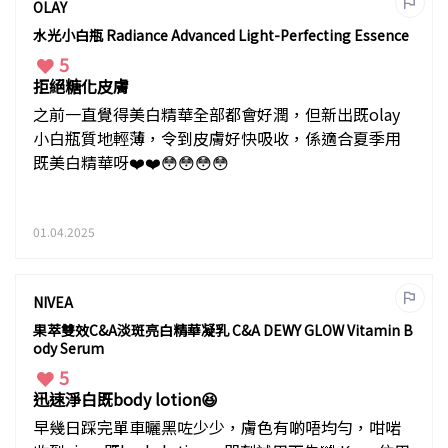
OLAY
水光小白瓶 Radiance Advanced Light-Perfecting Essence
5
拒絕糖化皮膚
之前一直覺得美白精華全部都會好潤，但新出既olay
小白瓶質地輕薄，令到皮膚好快吸收，係適合夏季用
既美白精華呀❤️❤️😳😳😳😳
01.04.2025
NIVEA
果萃雙效C&A淡斑亮白精華凝乳 C&A DEWY GLOW Vitamin B
ody Serum
5
迅速淨白既body lotion😆
早幾日踩完單車曬黑咗少少，膚色有啲唔均勻，咁啱