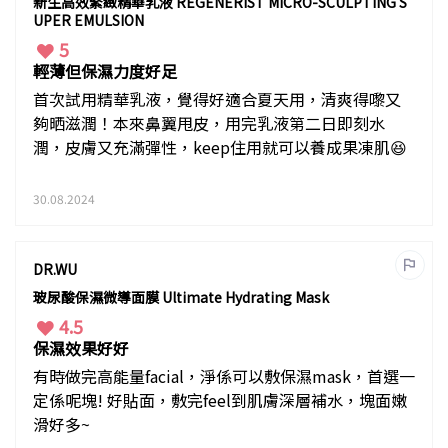
新生高效緊緻精華乳液 REGENERIST MICRO-SCULPTING S
UPER EMULSION
5
輕薄但保濕力度好足
首次試用精華乳液，覺得好適合夏天用，清爽得嚟又
夠晒滋潤！本來鼻翼甩皮，用完乳液第二日即刻水
潤，皮膚又充滿彈性，keep住用就可以養成果凍肌😆
30.08.2024
DR.WU
玻尿酸保濕微導面膜 Ultimate Hydrating Mask
4.5
保濕效果好好
有時做完高能量facial，淨係可以敷保濕mask，首選一
定係呢塊! 好貼面，敷完feel到肌膚深層補水，塊面嫩
滑好多~