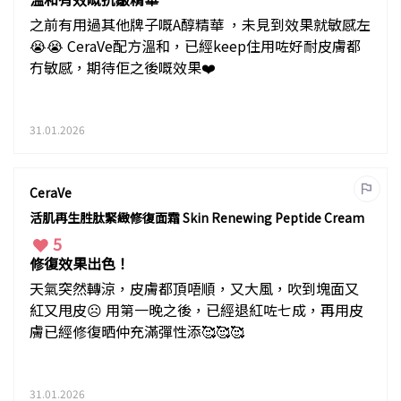
之前有用過其他牌子嘅A醇精華 ，未見到效果就敏感左
😭😭 CeraVe配方溫和，已經keep住用咗好耐皮膚都
冇敏感，期待佢之後嘅效果❤️
31.01.2026
CeraVe
活肌再生胜肽緊緻修復面霜 Skin Renewing Peptide Cream
5
修復效果出色！
天氣突然轉涼，皮膚都頂唔順，又大風，吹到塊面又
紅又甩皮☹️ 用第一晚之後，已經退紅咗七成，再用皮
膚已經修復晒仲充滿彈性添🥰🥰🥰
31.01.2026