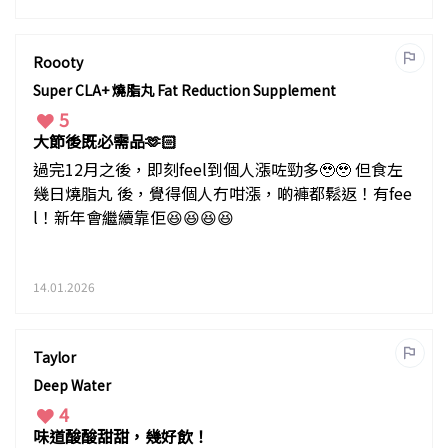
Roooty
Super CLA+ 燒脂丸 Fat Reduction Supplement
5
大節後既必需品🫶🏻
過完12月之後，即刻feel到個人漲咗勁多🥹🥹 但食左
幾日燒脂丸 後，覺得個人冇咁漲，啲褲都鬆返！有fee
l！新年會繼續靠佢😆😆😆😆
14.01.2026
Taylor
Deep Water
4
味道酸酸甜甜，幾好飲！