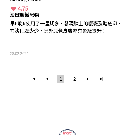
4.75
淡斑緊緻恩物
早P晚R使用了一星期多，發現臉上的曬斑及暗瘡印，
有淡化左少少，另外感覺皮膚亦有緊緻提升！
28.02.2024
1
2