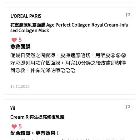
L'OREAL PARiS
花蜜膠原乳霜面膜 Age Perfect Collagen Royal Cream-Infu
sed Collagen Mask
5
急救面膜
呢幾日突然之間變凍，皮膚適應唔切，甩哂皮😩😩😩
好彩即刻用咗宜個面膜，用完10分鐘之後皮膚即刻得
到急救，仲有光澤咗㖭🥰🥰🥰
19.11.2025
Yii
Cream R 再生提亮修復乳霜
5
配合精華，更有效果！