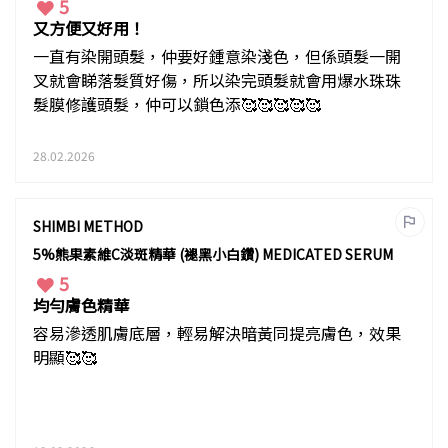
5
又方便又好用！
一直有染開頭髮，仲要好鍾意染淺色，但係頭髮一開
叉就會睇落髮質好傷，所以染完頭髮就會用爆水珠珠
髮膜修護頭髮，仲可以鎖色添🥰🥰🥰🥰🥰
28.02.2026
SHIMBI METHOD
5%熊果素維C淡斑精華 (褪黑小白鑽) MEDICATED SERUM
5
均勻膚色精華
容易滲透肌膚底層，輕易解決暗黃同提亮膚色，效果
明顯🥰🥰