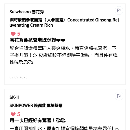
Sulwhasoo 雪花秀
禦時緊顏參養面霜（ 人參面霜）Concentrated Ginseng Rej
uvenating Cream Rich
5
雪花秀係抗衰老既保證❤️❤️
配合埋潤燥精華同人蔘爽膚水，簡直係將抗衰老一下
子提升晒！🥳 皮膚細紋不但即時平滑咗，而且仲有彈
性咗🥰🥰🥰
09.09.2025
SK-II
SKINPOWER 煥顏能量精華霜
5
用一次已經好有驚喜！🥰🥰
一直用開神仙水，原來加埋宜個煥顏能量精華霜係bes