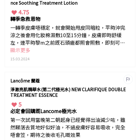
nce Soothing Treatment Lotion
4.75
轉季急救恩物
一轉季皮膚唔穩定，就會開始甩皮同暗粒，平時沖完
涼之後會用化妝棉濕敷10至15分鐘，皮膚即時舒緩
左，連平時黎m之前既石頭瘡都照會照敷，即刻可以
退到紅腫！
顯示更多
15.03.2024
Lancôme 蘭蔻
淨澈亮肌精華水(第二代極光水) NEW CLARIFIQUE DOUBLE
TREATMENT ESSENCE
5
必定會回購既Lancome極光水
第一次試用當晚第二朝起身已經覺得出油減少咗，雖
然睇落去質地好似好油，不過皮膚好容易吸收，完全
唔會笠，期待之後收毛孔嘅效果