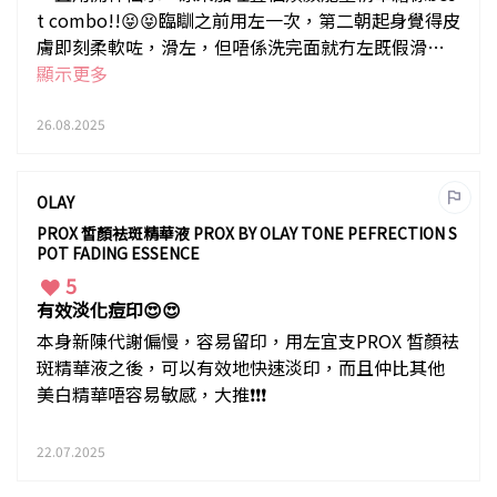
t combo!!😝😝臨瞓之前用左一次，第二朝起身覺得皮
膚即刻柔軟咗，滑左，但唔係洗完面就冇左既假滑！
🤩🤩🤩仲要feel到面豬都漲左🥳
顯示更多
26.08.2025
OLAY
PROX 皙顏袪斑精華液 PROX BY OLAY TONE PEFRECTION S
POT FADING ESSENCE
5
有效淡化痘印😍😍
本身新陳代謝偏慢，容易留印，用左宜支PROX 皙顏袪
斑精華液之後，可以有效地快速淡印，而且仲比其他
美白精華唔容易敏感，大推❗️❗️❗️
22.07.2025