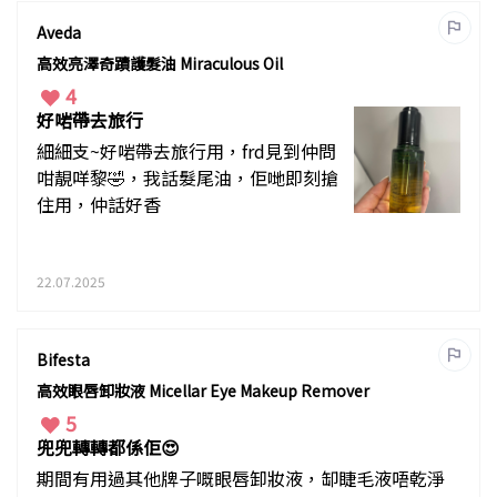
Aveda
高效亮澤奇蹟護髮油 Miraculous Oil
4
好啱帶去旅行
細細支~好啱帶去旅行用，frd見到仲問
咁靚咩黎🤣，我話髮尾油，佢哋即刻搶
住用，仲話好香
22.07.2025
Bifesta
高效眼唇卸妝液 Micellar Eye Makeup Remover
5
兜兜轉轉都係佢😍
期間有用過其他牌子嘅眼唇卸妝液，缷睫毛液唔乾淨