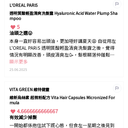
L'OREAL PARiS
透明質酸輕盈清爽洗髮露 Hyaluronic Acid Water Plump Sha
mpoo
5
油頭之選😛
本身一直好容易出頭油，更加唔好講夏天😩 自從用左
L'OREAL PARiS 透明質酸輕盈清爽洗髮露之後，覺得
情況有明顯改善，頭皮清爽左🥳，髮根睇落仲蓬鬆
左，塊面仲細左🤣🤣🤣🤣🤣 話佢係油頭救星絕對唔過
顯示更多
分😆
25.06.2025
VITA GREEN 維特健靈
維新烏絲素 超微粉配方 Vita Hair Capsules Micronized For
mula
4.6666666666667
有效減少掉髮
一開始都係抱住試下既心態，但食左一星期之後見到