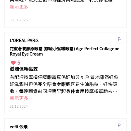
淨力好強，頭髮蓬鬆感都提升咗，唔再咁沉重。整體
顯示更多
嚟講，我對呢款產品非常滿意，會繼續使用，期待頭
髮會更加健康！
03.01.2025
L'OREAL PARiS
花蜜奢養膠原眼霜 (膠原小蜜罐眼霜) Age Perfect Collagene
Royal Eye Cream
5
滋潤但唔黏笠
有配埋按摩棒仔嘅眼霜真係好加分🤘🏻 質地雖然好似
好滋潤咁但係完全唔會令眼底容易生油脂粒，好快吸
收，每晚瞓覺前同埋朝早起身仲會用按摩棒幫助去水
腫😆😆😆
顯示更多
21.12.2024
eefit 依飛