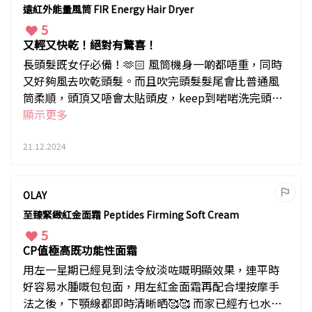
遠紅外能量風筒 FIR Energy Hair Dryer
5
又輕又快乾！絕對有驚喜！
長頭髮既女仔必備！🫶🏻 風筒機身一啲都唔重，同時
又好夠風去吹乾頭髮。而且吹完頭髮髮尾會比普通風
筒柔順，頭頂又唔會太貼頭皮，keep到啱啱洗完頭嘅
蓬鬆感🥰 推薦各位入手！🤭🤭🤭
顯示更多
21.12.2024
OLAY
至臻緊緻紅金面霜 Peptides Firming Soft Cream
5
CP值極高既功能性面霜
用左⼀星期已經見到法令紋淡咗嘅明顯效果，連平時
好容易水腫嘅包包面，用左紅金面霜再配合埋按摩手
法之後，下顎線都即時清晰晒🥰🥰 而家已經冇乜水腫