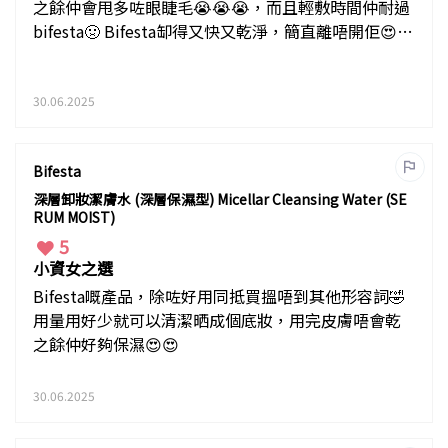
之餘仲會甩多咗眼睫毛😭😭😭，而且輕敷時間仲耐過
bifesta🤢 Bifesta缷得又快又乾淨，簡直離唔開佢😍😍
😍
30.06.2025
Bifesta
深層卸妝潔膚水 (深層保濕型) Micellar Cleansing Water (SE
RUM MOIST)
5
小資女之選
Bifesta嘅產品，除咗好用同抵買搵唔到其他形容詞🤣
用量用好少就可以清潔晒成個底妝，用完皮膚唔會乾
之餘仲好夠保濕😍😍
30.06.2025