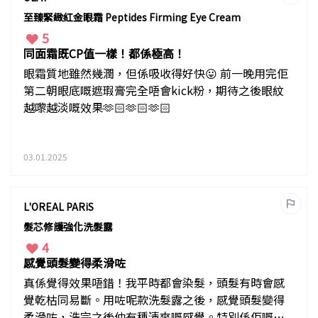
至臻緊緻紅金眼霜 Peptides Firming Eye Cream
5
同面霜既CP值一樣！都係極高！
眼霜質地雖然幾潤，但係吸收得好快😛 前一晚用完佢
第二朝眼底嘅遮瑕膏完全唔會kick粉，期待之後眼紋
越嚟越淡嘅效果🫶🏻🫶🏻🫶🏻
03.01.2025
L'OREAL PARiS
髮芯修護強化洗髮露
4
感覺頭髮變得柔滑咗
真係覺得效果唔錯！我平時都會染髮，頭髮有時會感
覺乾枯同易斷。用咗呢款洗髮露之後，感覺頭髮變得
柔滑咗，洗完之後仲有種清爽嘅感覺。特別係佢嘅潔