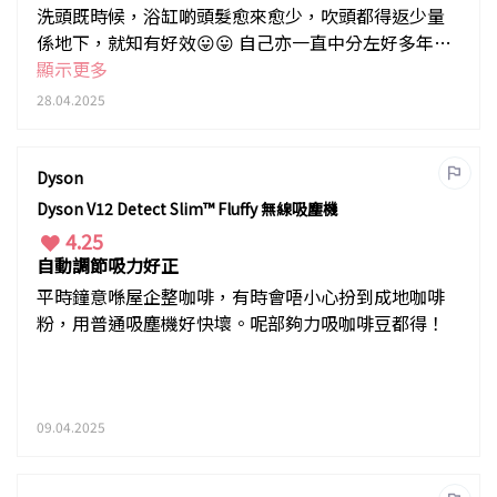
洗頭既時候，浴缸啲頭髮愈來愈少，吹頭都得返少量
係地下，就知有好效😛😛 自己亦一直中分左好多年，
髮界越來越有少少明顯，但最近覺得好似濃密返少少
顯示更多
😚😚 所以會keep住食
28.04.2025
Dyson
Dyson V12 Detect Slim™ Fluffy 無線吸塵機
4.25
自動調節吸力好正
平時鐘意喺屋企整咖啡，有時會唔小心扮到成地咖啡
粉，用普通吸塵機好快壞。呢部夠力吸咖啡豆都得！
09.04.2025