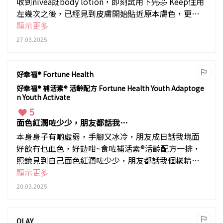
收到nivea既body lotion，即刻試用下先🤣 Keep住用
左幾次之後，已經見到皮膚開始貼近原本膚色，更加
期待之後可以淡化手腳嘅紅點😆😆❤️❤️❤️
顯示更多
27.03.2025
好幸福® Fortune Health
好幸福® 補活素® 活齡配方 Fortune Health Youth Adaptoge
n Youth Activate
5
面色紅潤咗少少，朋友都話我個
樣精神咗!
本身身子有啲虛弱，手腳又冰冷，朋友成日話我塊面
好飲冇乜血色，好攰咁~食咗補活素®活齡配方一排，
照鏡見到自己面色紅潤咗少少，朋友都話我個樣精神
咗! 而且自己都感覺到冇以前咁攰，好似幾好，會kee
顯示更多
p住食
20.03.2025
OLAY