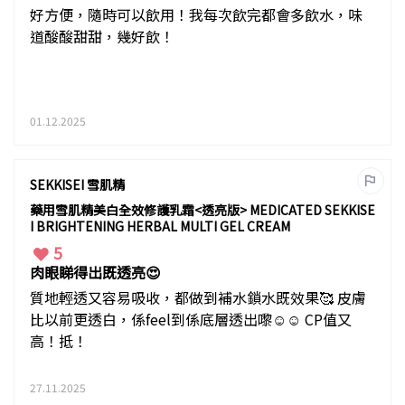
好方便，隨時可以飲用！我每次飲完都會多飲水，味
道酸酸甜甜，幾好飲！
01.12.2025
SEKKISEI 雪肌精
藥用雪肌精美白全效修護乳霜<透亮版> MEDICATED SEKKISE
I BRIGHTENING HERBAL MULTI GEL CREAM
5
肉眼睇得出既透亮😍
質地輕透又容易吸收，都做到補水鎖水既效果🥰 皮膚
比以前更透白，係feel到係底層透出嚟☺️☺️ CP值又
高！抵！
27.11.2025