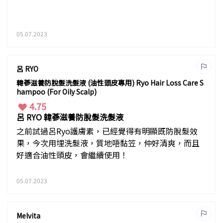
05.07.2023
呂 RYO
韓蔘滋養防脫髮洗髮液 (油性頭皮專用) Ryo Hair Loss Care S
hampoo (For Oily Scalp)
4.75
呂 RYO 韓蔘滋養防脫髮洗髮液
之前試過呂Ryo護膚素，已經覺得有明顯既防脫髮效
果，今次用埋洗髮液，質地唔黏笠，仲好清爽，而且
好適合油性頭皮，會繼續使用！
05.07.2023
Melvita