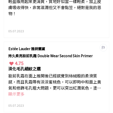
輕盈版用起來更清爽，質地好似雲一樣輕柔，加上皮
膚吸收得快，非常滋潤但又不會黏笠，絕對是我的恩
物！
05.07.2023
Estée Lauder 雅詩蘭黛
持久柔亮妝前乳霜 Double Wear Second Skin Primer
4.75
淡化毛孔細紋之選
妝前乳霜在面上推開後已經感覺到絲絨般的柔滑質
感，而且乳霜帶有淡淡蜜桃色，可以即時中和面上黃
氣和修飾毛孔粗大問題，更可以突出紅潤氣色，塗上
後可以極速出門，非常方便！
顯示更多
05.07.2023