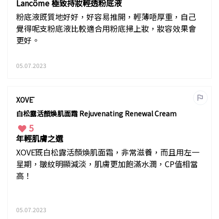
Lancôme 極致持妝輕透粉底液
粉底液既質地好好，好容易推開，輕薄唔厚重，自己
覺得呢支粉底液比較適合用粉底掃上妝，妝容效果會
更好。
05.07.2023
XOVĒ
白松露活顏煥肌面霜 Rejuvenating Renewal Cream
5
年輕肌膚之選
XOVĒ既白松露活顏煥肌面霜，非常滋養，而且用左一
星期，皺紋明顯減淡，肌膚更加飽滿水潤，CP值相當
高！
05.07.2023