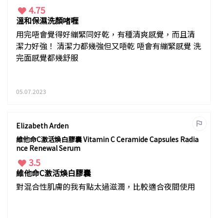
4.75
溫和保濕洗顏啫喱
用完唔會覺得好繃緊同好乾，有種清爽感覺，而且清
潔力好強！ 清潔力都幾強但又唔乾 唔會有繃緊感覺 洗
完面感覺都幾舒服
05.07.2023
Elizabeth Arden
維他命C激活煥白膠囊 Vitamin C Ceramide Capsules Radia
nce Renewal Serum
3.5
維他命C激活煥白膠囊
對混合性肌膚的我有點太過滋潤，比較適合夜間使用