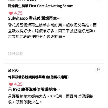
潤燥再生精華 First Care Activating Serum
4.75
Sulwhasoo 雪花秀 潤燥再生精
華
雪花秀既潤燥再生精華非常好用，超水潤又易推，而
且吸收得好快，唔使泵好多，兩三下就已經好足夠，
每次用完輕輕按摩全面會更飽滿。
05.07.2023
呂 RYO
韓蔘滋養防脫護髮精華素 (強化髮根適用)
4.25
呂 RYO 韓蔘滋養防脫護髮精華
素
呂護髮精華素都幾大支，好抵用，而且可以保護髮
根，頭髮係脫少左。