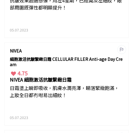
抗皺效果超過想像，用左4星期，已經減淡左細紋，眼
部周圍既彈性都明顯提升！
05.07.2023
NIVEA
細胞激活抗皺繄緻日霜 CELLULAR FILLER Anti-age Day Cre
am
4.75
NIVEA 細胞激活抗皺繄緻日霜
日霜塗上瞬即吸收，肌膚水潤亮澤，睇落緊緻飽滿，
上妝全日都冇咁易出細紋！
05.07.2023