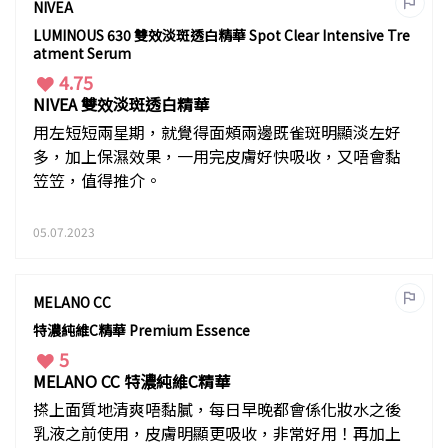
NIVEA
LUMINOUS 630 雙效淡斑透白精華 Spot Clear Intensive Tre
atment Serum
4.75
NIVEA 雙效淡斑透白精華
用左短短兩星期，就覺得面頰兩邊既雀斑明顯淡左好
多，加上保濕效果，一用完皮膚好快吸收，又唔會黏
笠笠，值得推介。
05.07.2023
MELANO CC
特濃純維C精華 Premium Essence
5
MELANO CC 特濃純維C精華
搽上面質地清爽唔黏膩，每日早晚都會係化妝水之後
乳液之前使用，皮膚明顯更吸收，非常好用！再加上