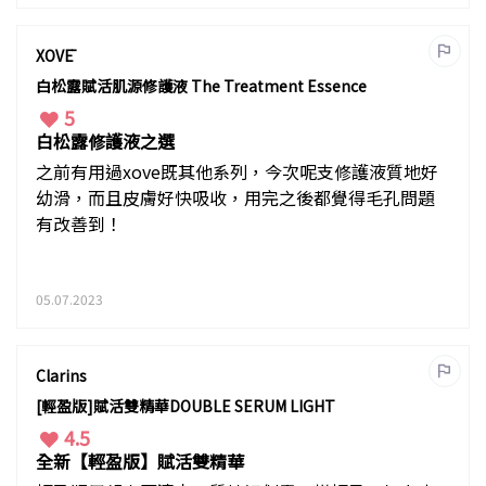
XOVĒ
白松露賦活肌源修護液 The Treatment Essence
5
白松露修護液之選
之前有用過xove既其他系列，今次呢支修護液質地好
幼滑，而且皮膚好快吸收，用完之後都覺得毛孔問題
有改善到！
05.07.2023
Clarins
[輕盈版]賦活雙精華DOUBLE SERUM LIGHT
4.5
全新【輕盈版】賦活雙精華