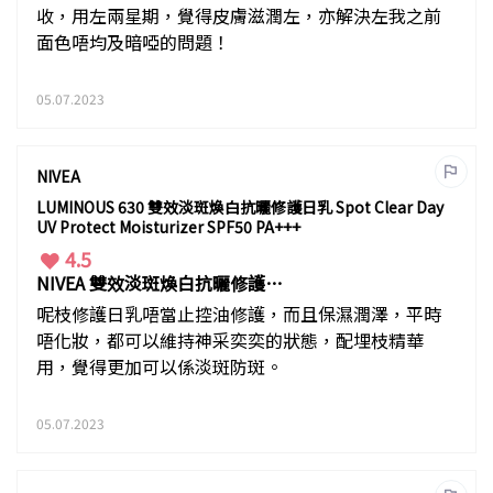
收，用左兩星期，覺得皮膚滋潤左，亦解決左我之前
面色唔均及暗啞的問題！
05.07.2023
NIVEA
LUMINOUS 630 雙效淡斑煥白抗曬修護日乳 Spot Clear Day
UV Protect Moisturizer SPF50 PA+++
4.5
NIVEA 雙效淡斑煥白抗曬修護日
乳
呢枝修護日乳唔當止控油修護，而且保濕潤澤，平時
唔化妝，都可以維持神采奕奕的狀態，配埋枝精華
用，覺得更加可以係淡斑防斑。
05.07.2023