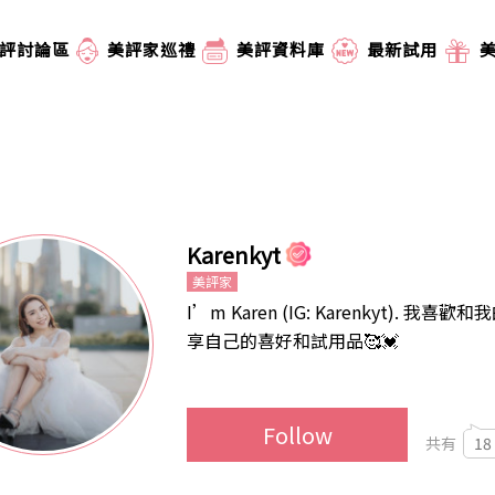
評討論區
美評家巡禮
美評資料庫
最新試用
Karenkyt
美評家
I’m Karen (IG: Karenkyt). 我喜
享自己的喜好和試用品🥰💓
Follow
共有
18