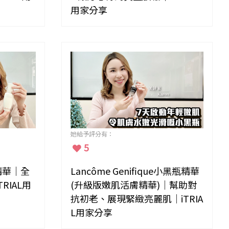
用家分享
她給予評分有：
5
精華｜全
Lancôme Genifique小黑瓶精華
RIAL用
(升級版嫩肌活膚精華)｜幫助對
抗初老、展現緊緻亮麗肌｜iTRIA
L用家分享