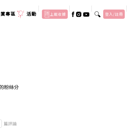
美賞專區
活動
上載收據
登入/註冊
歡和我的粉絲分
篇評論