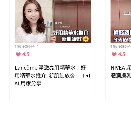
她給予評分有：
她給予評分
4.5
4.5
Lancôme 淨澈亮肌精華水｜好
NIVE
用精華水推介, 新肌綻放🌼｜iTRI
體潤膚
AL用家分享