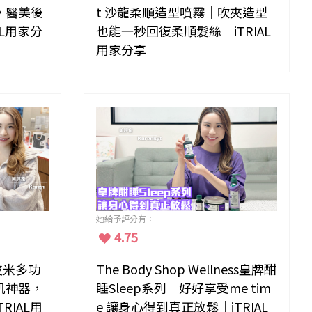
，醫美後
t 沙龍柔順造型噴霧｜吹夾造型
AL用家分
也能一秒回復柔順髮絲｜iTRIAL
用家分享
她給予評分有：
4.75
a 皮米多功
The Body Shop Wellness皇牌酣
肌神器，
睡Sleep系列｜好好享受me tim
RIAL用
e 讓身心得到真正放鬆｜iTRIAL