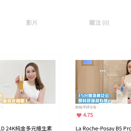
影片
關注 (0)
有：
她給予評分有：
4.75
LD 24K純金多元維生素
La Roche-Posay B5 