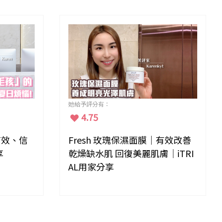
她給予評分有：
4.75
 有效、信
Fresh 玫瑰保濕面膜｜有效改善
享
乾燥缺水肌 回復美麗肌膚｜iTRI
AL用家分享