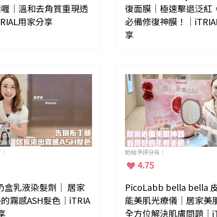
啫喱｜溫和去角質重現透
復面膜｜極速擊退泛紅
RIAL用家分享
必備修復神膜！｜iTRI
享
有：
她給予評分有：
4.75
y牛奶盒乳液染髮劑｜ 居家
PicoLabb bella bell
的霧感ASH髮色｜iTRIA
能美肌光療儀｜居家美
享
全方位解決肌膚問題｜iT