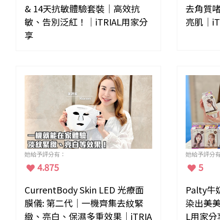
& 14天抗敏體驗套裝｜高效抗
去角質
敏、告別泛紅！｜iTRIAL用家分
亮肌｜iT
享
她給予評分有：
她給予評分
4.875
5
CurrentBody Skin LED 光療面
Palt
膜儀: 第二代｜一機齊集去紋緊
染出美美
緻、亮白、保濕多重效果｜iTRIA
L用家分