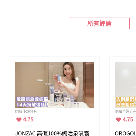
所有評論
她給予評分有：
她給予評分
4.75
4.75
JONZAC 高礦100%純活泉噴霧
OROGO