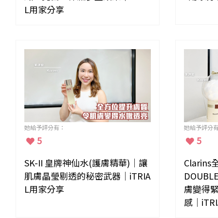
L用家分享
她給予評分有：
她給予評分
5
5
SK-II 皇牌神仙水(護膚精華)｜讓
Clari
肌膚晶瑩剔透的秘密武器｜iTRIA
DOUBL
L用家分享
膚變得緊
感｜iTR