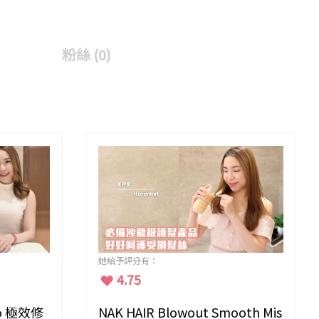
粉絲 (
0
)
她給予評分有：
4.75
Pro 極效修
NAK HAIR Blowout Smooth Mis