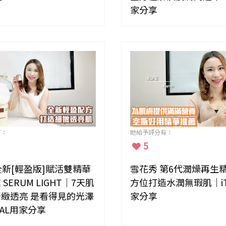
家分享
有：
她給予評分有：
5
ns全新[輕盈版]賦活雙精華
雪花秀 第6代潤燥再生
E SERUM LIGHT｜7天肌
方位打造水潤無瑕肌｜iT
緻透亮 是看得見的光澤
家分享
IAL用家分享