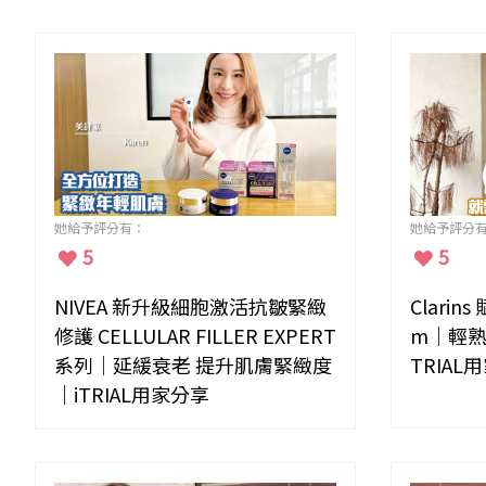
她給予評分有：
她給予評分
5
5
NIVEA 新升級細胞激活抗皺緊緻
Clarin
修護 CELLULAR FILLER EXPERT
m｜輕熟
系列｜延緩衰老 提升肌膚緊緻度
TRIAL
｜iTRIAL用家分享