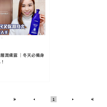
有：
A 深層潤膚露 ｜冬天必備身
乳！
1