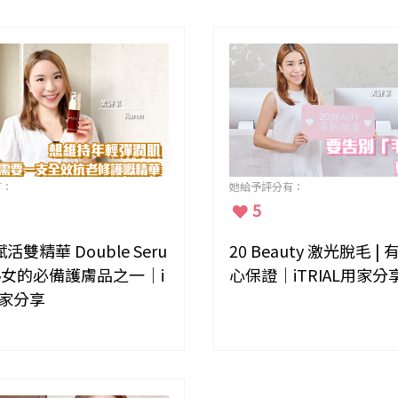
有：
她給予評分有：
5
s 賦活雙精華 Double Seru
20 Beauty 激光脫毛 |
女的必備護膚品之一｜i
心保證｜iTRIAL用家分
用家分享