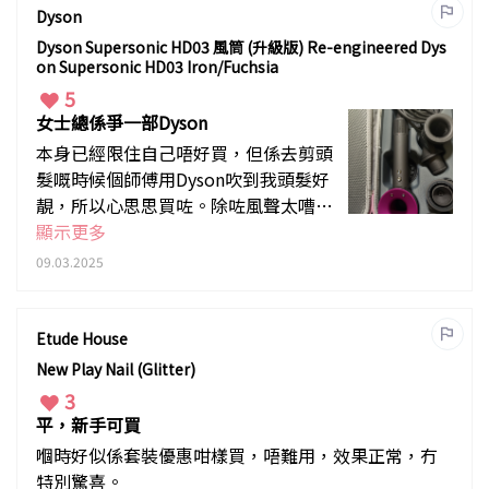
Dyson
Dyson Supersonic HD03 風筒 (升級版) Re-engineered Dys
on Supersonic HD03 Iron/Fuchsia
5
女士總係爭一部Dyson
本身已經限住自己唔好買，但係去剪頭
髮嘅時候個師傅用Dyson吹到我頭髮好
靚，所以心思思買咗。除咗風聲太嘈，
有啲重，所有嘢都好好，佢可以好容易
顯示更多
打造內卷造型，又快乾。
09.03.2025
Etude House
New Play Nail (Glitter)
3
平，新手可買
嗰時好似係套裝優惠咁樣買，唔難用，效果正常，冇
特別驚喜。