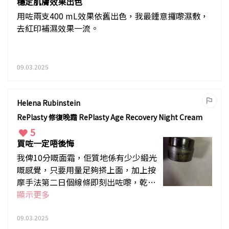
穩定肌膚效果出色
用咗兩支400 mL效果依舊出色，我最鍾意攞嚟濕敷，
去紅印補濕效果一流。
09.03.2025
Helena Rubinstein
RePlasty 修復晚霜 RePlasty Age Recovery Night Cream
5
買咗一定唔後悔
我俾10分嘅面霜，佢質地係有少少緞光
嘅感覺，只要用量足夠搽上面，加上按
摩手法第二日個線條即刻出咗嚟，乾紋
即刻消失，而皺紋亦都可以減淡。而且
顯示更多
容量咁大都唔會生暗瘡。修復效果top
1
09.03.2025