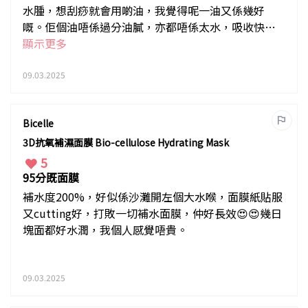
水腫，想刮痧就會用啲油，我覺得呢一油又係幾好
嘅。佢個油唔係過分油膩，亦都唔係太水，吸收快，
但個味有啲重。對於可唔可以去一啲紋就有啲保留
顯示更多
09.03.2025
Bicelle
3D抗氧補濕面膜 Bio-cellulose Hydrating Mask
5
95分既面膜
補水度200%，好似係沙灘開左個大水喉，面膜紙貼服
又cutting好，打敗一切補水面膜，仲好長效😍😍幾日
塊面都好水潤，我個人感覺唔貴。
09.03.2025