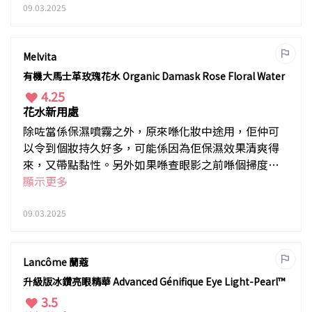
09.03.2025
Melvita
有機大馬士革玫瑰花水 Organic Damask Rose Floral Water
4.25
花水新用處
除咗當係保濕噴霧之外，原來喺化妝中途用，佢仲可
以令到個妝持久好多，可能係因為佢保濕效果清爽得
來，又帶點黏性。另外如果喺查眼影之前喺個掃度噴
啲花水，佢會上色啲。
顯示更多
09.03.2025
Lancôme 蘭蔻
升級版冰鑽亮眼精華 Advanced Génifique Eye Light-Pearl™
3.5