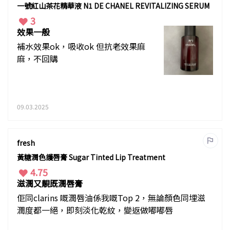
一號紅山茶花精華液 N1 DE CHANEL REVITALIZING SERUM
3
效果⼀般
補水效果ok，吸收ok 但抗老效果麻
麻，不回購
09.03.2025
fresh
黃糖潤色護唇膏 Sugar Tinted Lip Treatment
4.75
滋潤又靚既潤唇膏
佢同clarins 嘅潤唇油係我嘅Top 2，無論顏色同埋滋
潤度都一絕，即刻淡化乾紋，變返做嘟嘟唇