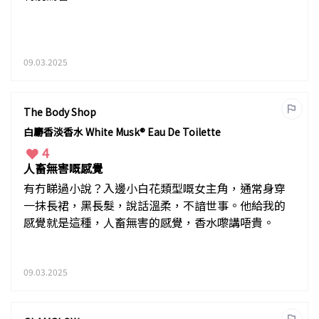
09.03.2025
The Body Shop
白麝香淡香水 White Musk® Eau De Toilette
4
人畜無害嘅感覺
有冇睇過小說？入邊小白花類型嘅女主角，通常身穿
一抹長裙，黑長髮，說話溫柔，不諳世事。他給我的
感覺就是這種，人畜無害的感覺，香水嚟講唔貴。
09.03.2025