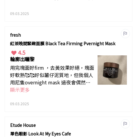
09.03.2025
fresh
紅茶晚間緊緻面膜 Black Tea Firming Pvernight Mask
4.5
輪廓出曬黎
用完塊面好firm ，去黃效果好絕，塊面
好軟熟🥰🥰好似薯仔泥質地，但我個人
用尼隻overnight mask 過夜會偶然生
暗瘡，佢個效果依舊係難以拒絕。
顯示更多
09.03.2025
Etude House
單色眼影 Look At My Eyes Cafe