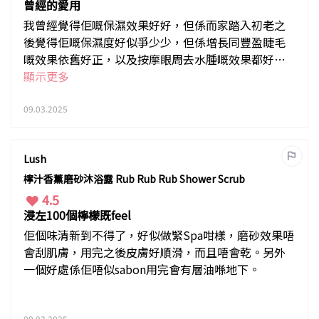
曾經的愛用
我曾經覺得佢嘅保濕效果好好，但係而家踏入初老之
後覺得佢嘅保濕度好似爭少少，但係增長同豐盈睫毛
嘅效果依舊好正，以及按摩眼周去水腫嘅效果都好
好。
顯示更多
09.03.2025
Lush
檸汁香薰磨砂沐浴露 Rub Rub Rub Shower Scrub
4.5
浸左100個檸檬既feel
佢個味清新到不得了，好似做緊Spa咁樣，磨砂效果唔
會刮肌膚，用完之後皮膚好順滑，而且唔會乾。另外
一個好處係佢唔似sabon用完會有層油喺地下。
09.03.2025