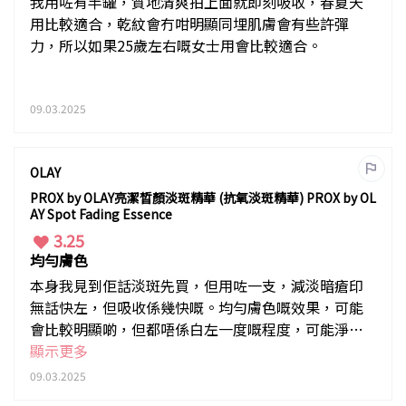
我用咗有半罐，質地清爽拍上面就即刻吸收，春夏天
用比較適合，乾紋會冇咁明顯同埋肌膚會有些許彈
力，所以如果25歲左右嘅女士用會比較適合。
09.03.2025
OLAY
PROX by OLAY亮潔晳顏淡斑精華 (抗氧淡斑精華) PROX by OL
AY Spot Fading Essence
3.25
均勻膚色
本身我見到佢話淡斑先買，但用咗一支，減淡暗瘡印
無話快左，但吸收係幾快嘅。均勻膚色嘅效果，可能
會比較明顯啲，但都唔係白左一度嘅程度，可能淨係
覺得塊面冇咁黃
顯示更多
09.03.2025