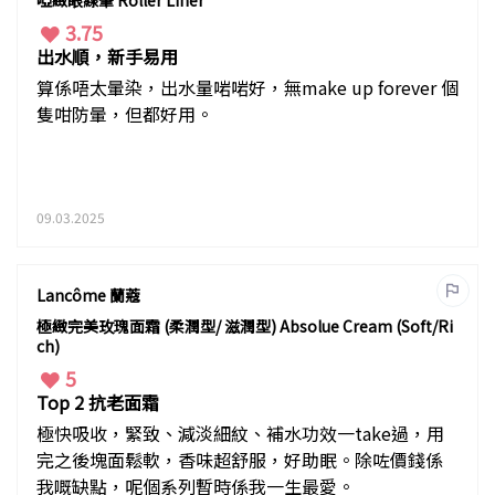
啞緻眼線筆 Roller Liner
3.75
出水順，新手易用
算係唔太暈染，出水量啱啱好，無make up forever 個
隻咁防暈，但都好用。
09.03.2025
Lancôme 蘭蔻
極緻完美玫瑰面霜 (柔潤型/ 滋潤型) Absolue Cream (Soft/Ri
ch)
5
Top 2 抗老面霜
極快吸收，緊致、減淡細紋、補水功效一take過，用
完之後塊面鬆軟，香味超舒服，好助眠。除咗價錢係
我嘅缺點，呢個系列暫時係我一生最愛。