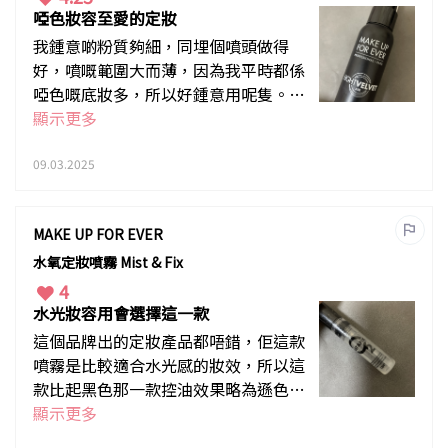
啞色妝容至愛的定妝
我鍾意啲粉質夠細，同埋個噴頭做得
好，噴嘅範圍大而薄，因為我平時都係
啞色嘅底妝多，所以好鍾意用呢隻。以
我混油肌膚嚟講，佢可以控制得個妝面
顯示更多
唔太溶妝係幾好。 但係佢白色嘅粉如果
噴咗落頭髮度係幾明顯，所以最好用隻
09.03.2025
手遮蓋住先
MAKE UP FOR EVER
水氧定妝噴霧 Mist & Fix
4
水光妝容用會選擇這一款
這個品牌出的定妝產品都唔錯，佢這款
噴霧是比較適合水光感的妝效，所以這
款比起黑色那一款控油效果略為遜色一
些，但就可以不會令到個底妝變成啞to
顯示更多
ne