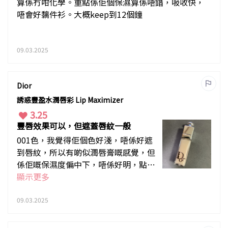
算係冇咁化學。重點係佢個保濕算係唔錯，吸收快，
唔會好黐件衫。大概keep到12個鐘
09.03.2025
Dior
誘惑豐盈水潤唇彩 Lip Maximizer
3.25
豐唇效果可以，但遮蓋唇紋一般
001色，我覺得佢個色好淺，唔係好遮
到唇紋，所以有啲似潤唇膏嘅感覺，但
係佢嘅保濕度偏中下，唔係好明，點解
啲人會喺夜晚用？啲人話用完之後第二
顯示更多
日起身會甩咗啲嘴嘅死皮，但我冇
09.03.2025