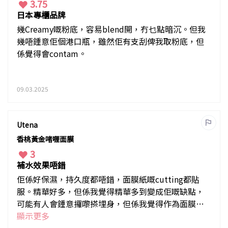
3.75
日本專櫃品牌
幾Creamy嘅粉底，容易blend開，冇乜點暗沉。但我
幾唔鍾意佢個港口瓶，雖然佢有支刮俾我取粉底，但
係覺得會contam。
09.03.2025
Utena
香桃黃金啫喱面膜
3
補水效果唔錯
佢係好保濕，持久度都唔錯，面膜紙嘅cutting都貼
服。精華好多，但係我覺得精華多到變成佢嘅缺點，
可能有人會鍾意攞嚟搽埋身，但係我覺得作為面膜嚟
講佢嘅精華份量夠用上塊面度就足夠。
顯示更多