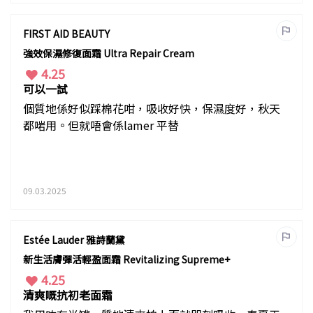
FIRST AID BEAUTY
強效保濕修復面霜 Ultra Repair Cream
4.25
可以一試
個質地係好似踩棉花咁，吸收好快，保濕度好，秋天
都啱用。但就唔會係lamer 平替
09.03.2025
Estée Lauder 雅詩蘭黛
新生活膚彈活輕盈面霜 Revitalizing Supreme+
4.25
清爽嘅抗初老面霜