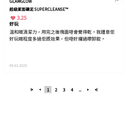
GLAMGLOW
超級潔面礦泥 SUPERCLEANSE™
3.25
好玩
溫和嘅清潔力，用完之後塊面唔會覺得乾。我鍾意佢
好玩嘅程度多過佢既效果，但唔好攞過嚟卸妝。
09.03.2025
1
2
3
4
...