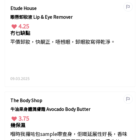
Etude House
眼唇卸妝液 Lip & Eye Remover
4.25
冇乜缺點
平價卸妝，快靚正，唔乸眼，卸眼妝寫得乾淨。
09.03.2025
The Body Shop
牛油果身體潤膚霜 Avocado Body Butter
3.75
幾保濕
嗰時我攞咗包sample嚟查身，佢嘅延展性好長，香味