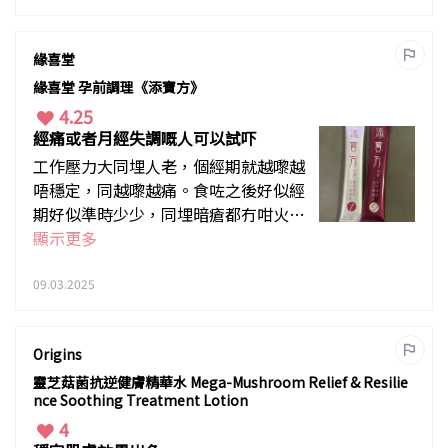
緣喜堂
緣喜堂 孕前調理《添寶方》
4.25
經痛或者月經失調嘅人可以試吓
工作壓力大同埋人老，個經期就越嚟越
唔穩定，同越嚟越痛。食咗之後好似經
期好似準時少少，同埋暗瘡都冇咁火山
爆發
顯示更多
09.03.2025
Origins
靈芝菇菌抗逆健膚精華水 Mega-Mushroom Relief & Resilie
nce Soothing Treatment Lotion
4