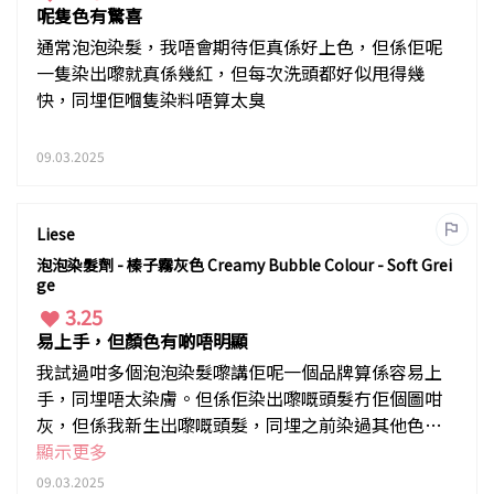
呢隻色有驚喜
通常泡泡染髮，我唔會期待佢真係好上色，但係佢呢
一隻染出嚟就真係幾紅，但每次洗頭都好似甩得幾
快，同埋佢嗰隻染料唔算太臭
09.03.2025
Liese
泡泡染髮劑 - 榛子霧灰色 Creamy Bubble Colour - Soft Grei
ge
3.25
易上手，但顏色有啲唔明顯
我試過咁多個泡泡染髮嚟講佢呢一個品牌算係容易上
手，同埋唔太染膚。但係佢染出嚟嘅頭髮冇佢個圖咁
灰，但係我新生出嚟嘅頭髮，同埋之前染過其他色嘅
頭髮都可以染得好一致
顯示更多
09.03.2025