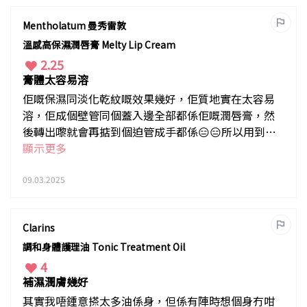
Mentholatum 曼秀雷敦
溫感高保濕潤唇膏 Melty Lip Cream
2.25
膏體太容易溶
佢嘅保濕同淡化乾紋嘅效果幾好，佢質地實在太容易
溶，佢成個壁管同個蓋入邊全部都係佢嘅潤唇膏，然
後轉出嚟就會再掂到個迫管成手都係😑😑所以用到後
面就好噁心
顯示更多
09.03.2025
Clarins
調和身體護理油 Tonic Treatment Oil
4
補濕潤膚幾好
其實我唔鍾意搽太多油係身，但係有陣時想個身冇咁