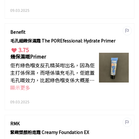
09.03.2025
Benefit
毛孔細緻保濕霜 The POREfessional: Hydrate Primer
3.75
幾保濕嘅Primer
佢冇綠色嗰支反孔精英咁出名，因為佢
主打係保濕，而唔係填充毛孔，佢遮蓋
毛孔嘅效力，比起綠色嗰支係大概差3
0%。但如果冬天嘅話，我會鍾意用呢
顯示更多
隻多啲。
09.03.2025
RMK
緊緻塑顏粉底霜 Creamy Foundation EX