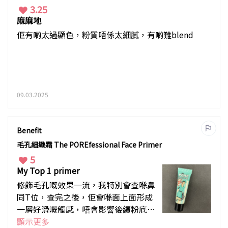
3.25
麻麻地
佢有啲太過顯色，粉質唔係太細膩，有啲難blend
09.03.2025
Benefit
毛孔細緻霜 The POREfessional Face Primer
5
My Top 1 primer
修飾毛孔嘅效果一流，我特別會查喺鼻
同T位，查完之後，佢會喺面上面形成
一層好滑嘅觸感，唔會影響後續粉底質
感。
顯示更多