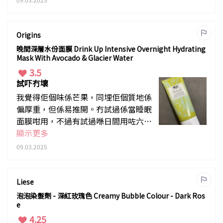
Origins
晚間深層水份面膜 Drink Up Intensive Overnight Hydrating
Mask With Avocado & Glacier Water
3.5
試吓冇壞
我覺得佢個味係芒果，同埋佢個質地係
偏厚重，但係易推開。冇試過係當睡眠
面膜咁用，不過有試過喺日間用咗六個
鐘頭，效果冇Fresh嗰隻咁好。補水滋
顯示更多
潤效果可以，但修復效果唔係好見到
09.03.2025
Liese
泡泡染髮劑 - 深紅玫瑰色 Creamy Bubble Colour - Dark Ros
e
4.25