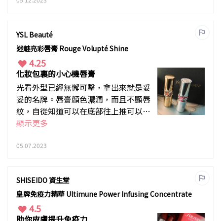
為首選
YSL Beauté
迷魅亮彩唇膏 Rouge Volupté Shine
4.25
化妝包裏的小心機唇膏
光看外型已經無懈可擊，拿出來就是妥
妥的名牌。唇膏顏色濃潤，而且不顯唇
紋，自從知道可以在底部往上推可以把
管內的剩餘唇膏推上後，感覺更化算更
顯示更多
耐用。不過因為滋潤成份高，在持色度
方面就比較差，很容易沾到在口罩上，
05.07.2023
要經常補塗。
SHISEIDO 資生堂
皇牌免疫力精華 Ultimune Power Infusing Concentrate
4.5
助你皮膚提升免疫力