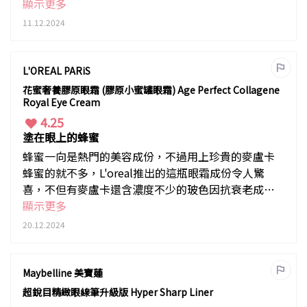
得到高回報的成果，這支眼霜，不，也
顯示更多
是面霜，絕對值得你投資。專門抗擊衰
11.12.2024
老，眼角，咀角，虎紋，愈早使用，效
果愈明顯，請一再回購！
L'OREAL PARiS
花蜜奢養膠原眼霜 (膠原小蜜罐眼霜) Age Perfect Collagene
Royal Eye Cream
4.25
塗在眼上的蜂蜜
蜂蜜一向是熱門的美容成份，不過用上珍貴的麥盧卡
蜂蜜的就不多，L'oreal推出的這瓶眼霜成份令人驚
喜，不但有麥盧卡還含濃度不少的玻色因抗衰老成
份，塗後即時感覺眼周肌膚平滑，滋潤柔軟，因為成
顯示更多
份有助增生骨膠原，長久使用可以有效減退眼紋，加
20.12.2024
上成份媲美專櫃，性價比極高。
Maybelline 美寶蓮
超銳目精緻眼線筆升級版 Hyper Sharp Liner