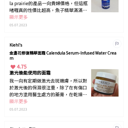
la prairie的產品一向貴婦價格，但這瓶
啫喱真的性價比超高，魚子精華滿滿，
滴管取用，塗抹在眼周，吸收好快，而
顯示更多
且立即感覺到緊緻，是非常明顯感受
05.07.2023
到！其實這個品牌，30後已很適合使
用，強烈建議由這支眼啫喱開始感受，
大愛！
Kiehl's
金盞花修復精華面霜 Calendula Serum-Infused Water Crea
m
4.75
激光後能使用的面霜
我一向有定期做激光去斑嫩膚，所以對
於激光後的保濕很注重，除了在有傷口
的地方塗用醫生處方的藥膏，在乾燥的
皮膚上就會塗金盞花修復精華面霜了，
顯示更多
它對於修復肌膚和保濕有相當好的效
05.07.2023
果，另外對於泛紅曬傷肌膚都能迅速舒
緩，再配合同系列的金盞花水濕敷，皮