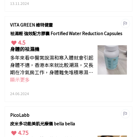
腋下就可有效控制排汗，不黏膩的感
13.11.2024
覺，我大約有效三日，期間排汗會減
少，亦可繼續使用香水，不會和它串
VITA GREEN 維特健靈
味，任何時候都可輕鬆舉高雙手。
袪濕輕 強效配方膠囊 Fortified Water Reduction Capsules
4.5
身體的袪濕機
多年來看中醫常說濕和寒入體就會引起
身體不適，香港本來就比較潮濕，又長
期在冷氣房工作，身體難免堆積寒濕，
維特健靈除了五色靈芝出名，新出強效
顯示更多
版的袪濕輕也令人驚喜。服用首三日，
就會明顯發現大便暢順多了，而且臉部
24.06.2024
浮腫減輕，整個人感覺很輕快。
PicoLabb
皮米多功能美肌光療儀 bella bella
4.75