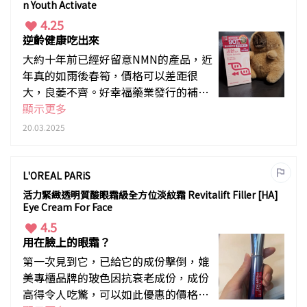
n Youth Activate
4.25
逆齡健康吃出來
大約十年前已經好留意NMN的產品，近
年真的如雨後春筍，價格可以差距很
大，良萎不齊。好幸福藥業發行的補活
素，我很放心，品質絕對有保證。服用
顯示更多
兩星期，個人覺得睡眠質素有改善，起
20.03.2025
床時感到精力充沛，皮膚也自然有光
澤，同事都問是否轉了粉底，其實是用
了「吃」的保養品。
L'OREAL PARiS
活力緊緻透明質酸眼霜級全方位淡紋霜 Revitalift Filler [HA]
Eye Cream For Face
4.5
用在臉上的眼霜？
第一次見到它，已給它的成份擊倒，媲
美專櫃品牌的玻色因抗衰老成份，成份
高得令人吃驚，可以如此優惠的價格去