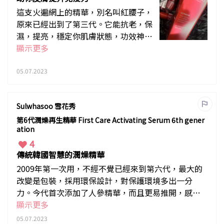
這支火遍網上的精華，別名叫紅腰子，
原來已經出到了第三代。它能抗老，保
濕，提亮，穩定你肌膚狀態，功效神
奇。因為下巴突然冒出了痘痘，想起這
顯示更多
瓶精華，馬上入手。這瓶精華能激發皮
膚自生的免疫力，幫助皮膚自我修復，
05.07.2023
所以能一次解決肌膚多種問題，痘痘在
使用三天後減退了，眼周近太陽穴的細
Sulwhasoo 雪花秀
紋同時減淡了,真的是買到賺到了
第6代潤燥再生精華 First Care Activating Serum 6th gener
ation
4
傳統韓國智慧的潤燥精華
2009年第一次用，不經不覺已經來到第六代，最大的
改變是包裝，採用環保設計，對保護環境多出一分
力。今代首次添加了人參精華，而且更易推開，感覺
瞬間已吸入肌底，洗面後，立即使用，後續的護膚品
顯示更多
會更易吸收，喜歡傳統韓方護膚品的不容錯過。
05.07.2023