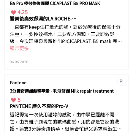
B5 Pro 極效修復面膜 CICAPLAST B5 PRO MASK
4.25
醫美後高效保濕的LA ROCHE-P
OS
一直都有keep住打激光的我，對於光療後的保濕十分
注重，一要極效補水，二要配方溫和，三要即效舒
緩，今次理膚泉最新推出的CICAPLAST B5 mask 完全
直中心房，退紅功效無與倫比，比起前一代更佳，更
顯示更多
貼面。光療後即晚使用，第二日除了光澤外，上粉也
非常貼面，即使不是醫美人士，可把它作為一款急救
06.05.2026
面膜
Pantene
3分鐘奇蹟護髮精華素 - 乳液修護 Milk repair treatment
5
PANTENE 歷久不衰的Pro-V
還記得第一次使用潘婷的感動，由中學已經離不開
它，由負離子到現在的數碼曲髮，用的都是它家的洗
護。這支3分鐘奇蹟精華，很適合忙碌又追求精緻生活