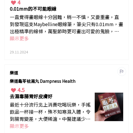
4
0.01mm的不可能眼線
一直覺得畫眼線十分困難，稍一不慎，又要重畫，直
到發現這支Maybelline眼線筆，筆尖只有0.01mm，畫
出極精準的線條，萬聖節時更可畫出可愛的鬼臉，一
次性小紋身，十分多用途，顏色也十分濃黑，不易化
顯示更多
開，現在化妝桌上必備。
29.11.2024
樂道
樂道龜苓袪濕丸 Dampness Health
4.5
去濕毒腸胃好皮膚好
最近十分流行北上消費吃喝玩樂，手搖
飲品一杯接一杯，殊不知寒濕入體，令
到腸胃變差，大便稀溏。中醫建議少喝
冰飲，另外要健脾化濕，樂道的龜苓去
顯示更多