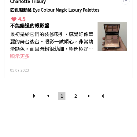
膚很快就能修復。
Charlotte Tilbury
四色眼影盤 Eye Colour Magic Luxury Palettes
4.5
不能錯過的眼影盤
最初是給它們的裝修吸引，感覺好像華
麗的舞台後台。眼影一試傾心，非常幼
滑顯色，而且閃粉很幼細，極閃極好
看，我這盒叫exagger,偏大地色，日常
顯示更多
使用都很合適，要濃妝效果時只要多疊
加幾層就可以，價錢反映質素，所以偏
05.07.2023
貴一點點，但多寵愛自己不對嗎？
1
2