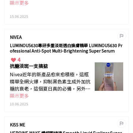
的你，3分鐘就令你擁有猶如Salon焗油的效果，價格
顯示更多
還十分便宜，洗髮後，塗抹在頭髮，然後繼續洗澡，3
分鐘後已經完成，經典的Pro-V配方能深入髮芯，根源
15.06.2025
改善髮質。
NIVEA
LUMINOUS630專研多重淡斑透白煥膚精華 LUMINOUS630 Pr
ofessional Anti-Spot Multi-Brightening Super Serum
4
抗醣淡斑一支搞掂
Nivea近年的新產品愈來愈積極，這瓶
精華全網火爆，抑制黑色素生成外加抗
糖抗衰老，這個夏日真的必備，另外價
格十分超值，性價比極高。此系列亦有
顯示更多
其他混搭的組合，可因應需要選擇！
10.06.2025
KISS ME