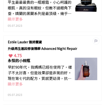
平生最最最貴的一瓶眼霜，小心呵護的
眼肌，真的沒有眼紋，但敵不過眼角下
垂，嬌蘭的黑蘭系列是最頂級，幾乎可
以說是起死回生必用，質感是濃稠的，
顯示更多
只需點一點點的份量，在眼尾輕輕往上
05.07.2023
提拉，再配合他們特有的按摩手法，眼
睛恢復明亮有神，而且在氣味上原來也
下了功夫，能為大家帶來放鬆愉悅的效
Estée Lauder 雅詩蘭黛
果，如果不想做醫美，不妨考慮
升級再生基因修復精華 Advanced Night Repair
4.75
永恒的小棕瓶
早於90年代，我媽媽已經在使用了，樣
子不太討喜，但是效果卻是非常的好。
現在第七代的配方，質感更幼滑，抗衰
老成份更多，很喜歡它們一直在原有配
顯示更多
方上補強，一直有驚喜，不會原地踏
步。如果在使用前用micro essence,會
05.07.2023
加倍地吸收，肌膚摸上去非常的滑，看