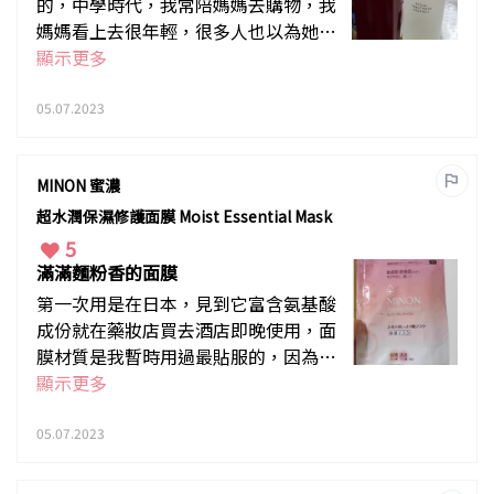
的，中學時代，我常陪媽媽去購物，我
媽媽看上去很年輕，很多人也以為她才
50出頭，比真正的年齡年輕十多年，神
顯示更多
仙水的功效在她身上充份顯然。我第一
瓶神仙水在我25歲那年開始使用，神仙
05.07.2023
水主要是改善整體的膚質，而不是保
濕，潔面後倒適量在手心輕拍上面，記
MINON 蜜濃
得持之以恆。
超水潤保濕修護面膜 Moist Essential Mask
5
滿滿麵粉香的面膜
第一次用是在日本，見到它富含氨基酸
成份就在藥妝店買去酒店即晚使用，面
膜材質是我暫時用過最貼服的，因為我
的臉比較小，一般paper mask真的太
顯示更多
大，精華都全滴漏浪費掉，這款除了夠
貼，而且味道不嗆，帶點像麵粉的香
05.07.2023
氣，敷完後很水潤，很光滑，當時一試
愛上，大掃了半打回港，送給有濕疹的