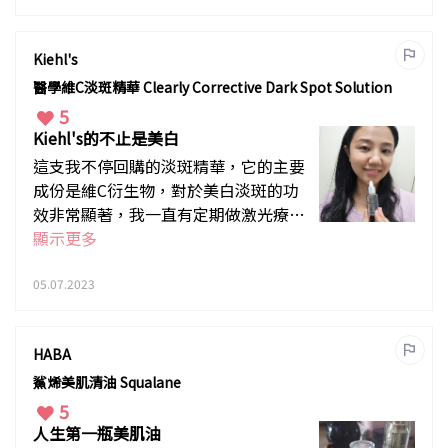
Kiehl's
醫學維C淡斑精華 Clearly Corrective Dark Spot Solution
5
Kiehl's的不止是美白
這支我不停回購的淡斑精華，它的主要
成份是維C衍生物，對於美白淡斑的功
效非常顯著，我一直有定期做激光療
程，另外我就是靠它來維持我皮膚的亮
顯示更多
白。很多人不知道的是，它還添加了抗
衰老的玻色因成份，而且濃度不低，所
05.07.2023
以它不止是美白更是提亮加抗衰老的精
華。我已經用了它很久，我非常推薦
HABA
它，因為它的潛在實力實在令人驚喜
鯊烯美肌清油 Squalane
5
人生第一瓶美肌油