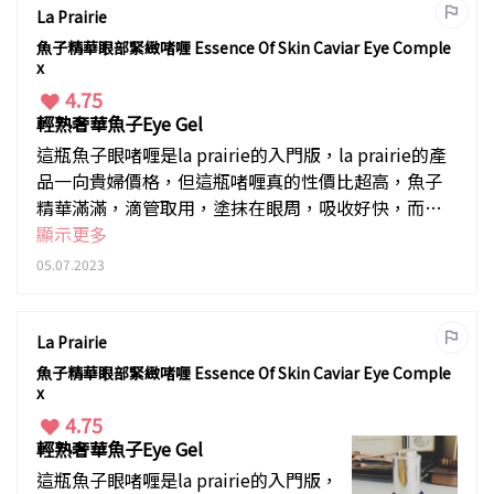
La Prairie
朋友使用，也讚不絕口。
魚子精華眼部緊緻啫喱 Essence Of Skin Caviar Eye Comple
x
4.75
輕熟奢華魚子Eye Gel
這瓶魚子眼啫喱是la prairie的入門版，la prairie的產
品一向貴婦價格，但這瓶啫喱真的性價比超高，魚子
精華滿滿，滴管取用，塗抹在眼周，吸收好快，而且
立即感覺到緊緻，是非常明顯感受到！其實這個品
顯示更多
牌，30後已很適合使用，強烈建議由這支眼啫喱開始
05.07.2023
感受，大愛！
La Prairie
魚子精華眼部緊緻啫喱 Essence Of Skin Caviar Eye Comple
x
4.75
輕熟奢華魚子Eye Gel
這瓶魚子眼啫喱是la prairie的入門版，