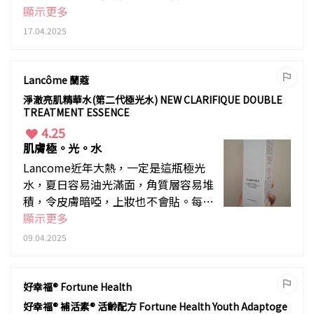
髮型師都說我的頭髮十分健康。現在還
顯示更多
有超微米配方，吸收更快，功效更好，
17.04.2025
而且配方改良，含女貞子，墨旱蓮等，
進一步補和氣血，身體好，頭髮更好。
Lancôme 蘭蔻
淨澈亮肌精華水(第二代極光水) NEW CLARIFIQUE DOUBLE
TREATMENT ESSENCE
4.25
肌膚極。光。水
Lancome近年大熱，一定是這瓶極光
水，夏日容易油光滿面，角質層容易堆
積，令皮膚暗啞，上妝也不會貼。每日
洗面後，搖勻這瓶極光水，入面胖胖的
顯示更多
發泡棒會激活成份，倒在棉花上濕抹皮
09.04.2025
膚，皮膚立即變得極清爽光透水嫩，簡
單就能溫和除角質，包裝瓶也充滿未來
感，是一款超時代的產品。
好幸福® Fortune Health
好幸福® 補活素® 活齡配方 Fortune Health Youth Adaptoge