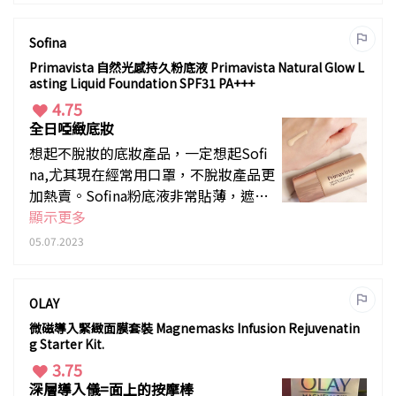
Sofina
Primavista 自然光感持久粉底液 Primavista Natural Glow L
asting Liquid Foundation SPF31 PA+++
4.75
全日啞緻底妝
想起不脫妝的底妝產品，一定想起Sofi
na,尤其現在經常用口罩，不脫妝產品更
加熱賣。Sofina粉底液非常貼薄，遮瑕
力強，而且快速塗上面後，很快就會感
顯示更多
覺定妝，全日都不會溶，而且不泛油
05.07.2023
光。不過它們的包裝偏向簡約，喜歡華
麗感包裝的女士，難以被吸引。
OLAY
微磁導入緊緻面膜套裝 Magnemasks Infusion Rejuvenatin
g Starter Kit.
3.75
深層導入儀=面上的按摩棒