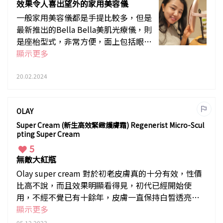
效果令人喜出望外的家用美容儀
一般家用美容儀都是手提比較多，但是
最新推出的Bella Bella美肌光療儀，則
是座枱型式，非常方便，面上包括眼
周，頸部都可以全方位照射得到，頭12
顯示更多
分鐘紅光會以閃動形式發放，眼晴可以
向下望讓眼晴適應，然後尾12分鐘紅光
20.02.2024
會穩定輸出。神奇地，臉部會明顯感到
緊緻，膚色變得透亮，每日照一下就可
OLAY
以擁有年輕美肌
Super Cream (新生高效緊緻護膚霜) Regenerist Micro-Scul
pting Super Cream
5
無敵大紅瓶
Olay super cream 對於初老皮膚真的十分有效，性價
比高不說，而且效果明顯看得見，初代已經開始使
用，不經不覺已有十餘年，皮膚一直保持白晳透亮，
細紋也比同齡人要少，比起專櫃品牌效果更好，如果
顯示更多
還在找一瓶性價比高的抗衰老產品，super cream一定
05.12.2023