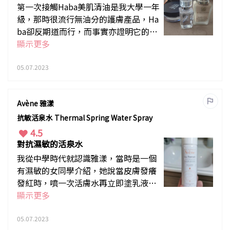
第一次接觸Haba美肌清油是我大學一年
級，那時很流行無油分的護膚產品，Ha
ba卻反期道而行，而事實亦證明它的護
膚功效，今時今日各大品牌都推出精華
顯示更多
油產品了。清油可單用，亦可混合面霜
／粉底使用，功能很多，我自己也會給
05.07.2023
有濕疹的兒子使用，它成分很天然純
淨，可以放心使用，而且現在價格比以
Avène 雅漾
前更實惠，不能不買它。
抗敏活泉水 Thermal Spring Water Spray
4.5
對抗濕敏的活泉水
我從中學時代就認識雅漾，當時是一個
有濕敏的女同學介紹，她說當皮膚發癢
發紅時，噴一次活膚水再立即塗乳液，
可以極速舒緩，所以當我兒子發現有濕
顯示更多
敏時,我第一時間就想起活泉水，夏天時
冰在雪櫃，使用更加清新舒緩。
05.07.2023