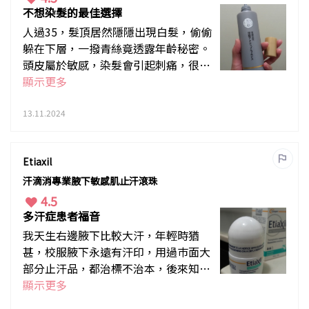
不想染髮的最佳選擇
人過35，髮頂居然隱隱出現白髮，偷偷
躲在下層，一撥青絲竟透露年齡秘密。
頭皮屬於敏感，染髮會引起刺痛，很高
興現在有“反黑”科技，50惠這瓶精
顯示更多
華，我已經使用了半打以上，因為使用
感實在太舒適，洗頭後均勻擠在頭皮按
13.11.2024
摩，用後感非常清涼，本身銀白的頭髮
會變回灰，而其他的頭髮也會更黑，整
Etiaxil
體感覺是濃黑青春感的頭髮。
汗滴消專業腋下敏感肌止汗滾珠
4.5
多汗症患者福音
我天生右邊腋下比較大汗，年輕時猶
甚，校服腋下永遠有汗印，用過巿面大
部分止汗品，都治標不治本，後來知道
可透過手術改善，但價格高昂，幸好有
顯示更多
汗滴消，它無色無味，洗澡後均勻塗於