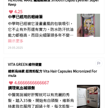
HEROINE MAKE 纖細眼線液 Smooth Liquid Eyeliner Super
Keep
4.25
中學已經用的眼線筆
中學時已經被它漫畫畫風的包裝吸引，
它不止有外形還有實力。防水防汗抗油
能力都極高，而目尖細筆頭多年不變，
甚至可以用來作身體彩繪，畫臨時紋身
顯示更多
都可以，哈佬喂必備。
29.05.2025
VITA GREEN 維特健靈
維新烏絲素 超微粉配方 Vita Hair Capsules Micronized For
mula
4.6666666666667
調理氣血補頭髮
中醫常說補好肝腎就可以有亮麗的秀
髮，踏入35後，開始有白頭髮，維新烏
絲素我也服用了超過十年，每次剪髮，