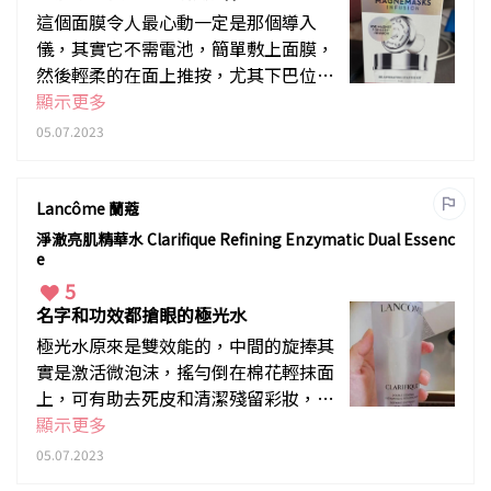
這個面膜令人最心動一定是那個導入
儀，其實它不需電池，簡單敷上面膜，
然後輕柔的在面上推按，尤其下巴位置
沿上推按，可當成按摩棒用來按摩，作
顯示更多
為對面部一個提拉按摩也很有好處。
05.07.2023
Lancôme 蘭蔻
淨澈亮肌精華水 Clarifique Refining Enzymatic Dual Essenc
e
5
名字和功效都搶眼的極光水
極光水原來是雙效能的，中間的旋捧其
實是激活微泡沫，搖勻倒在棉花輕抹面
上，可有助去死皮和清潔殘留彩妝，清
潔後可再倒上手心輕拍臉龐，加強之後
顯示更多
的精華素導入，一瓶雙效，而且很適合
05.07.2023
混合偏油肌，香港夏日的必備品，最近