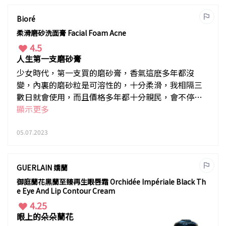
Lancome優惠比較多，覺得性價比也高
了不少呢！
Bioré
柔滑磨砂洗面膏 Facial Foam Acne
4.5
人生第一支磨砂膏
少女時代，第一支買的磨砂膏，香氣這麽多年都沒
變，內裏的磨砂粒是可溶性的，十分柔滑，我相隔三
數日就會使用，而且價格多年都十分親民，會不停回
購的產品。
顯示更多
05.07.2023
GUERLAIN 嬌蘭
御庭蘭花黑蘭至臻再生眼唇霜 Orchidée Impériale Black Th
e Eye And Lip Contour Cream
4.25
眼上的朵朵蘭花