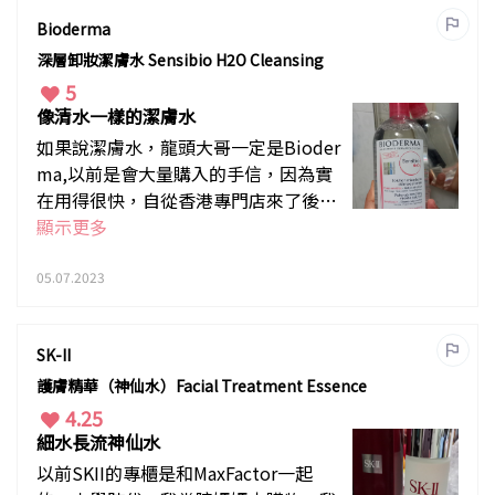
得見，更摸得到。
Bioderma
深層卸妝潔膚水 Sensibio H2O Cleansing
5
像清水一樣的潔膚水
如果說潔膚水，龍頭大哥一定是Bioder
ma,以前是會大量購入的手信，因為實
在用得很快，自從香港專門店來了後，
價格愈來愈實惠。如果淡妝可以直接用
顯示更多
它抹兩遍臉，肯定清爽，如果濃妝，用
落妝油後，再用它抹多一遍臉會更乾
05.07.2023
淨，建議用它搭配棉片使用，不好用敷
臉型的那種化妝棉。
SK-II
護膚精華（神仙水）Facial Treatment Essence
4.25
細水長流神仙水
以前SKII的專櫃是和MaxFactor一起