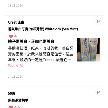
濕丸，含豐富土茯苓成份，幫我排毒去
濕，令大便正常，而且一早起床再無面
21.11.2024
腫腫，服用方便，比一般去濕茶更好。
Crest 佳齒
香氛鎖白牙膏(海洋薄荷) Whitelock (Sea Mint)
4
臉子要美白，牙齒也要美白
長期嘆紅酒，紅茶，咖啡的我，美白牙
膏的面世，於我來說簡直是佳音，這些
年來，最好的一定是Crest，最近它新
出的鎖白去漬加防漬，真是十分貼心，
顯示更多
因為一般美白牙膏只集中去漬，但其實
防漬一樣重要，只要減慢色素沉着，美
14.11.2024
白效果就能更穩定了。海洋薄荷味也帶
來清新的口氣，我和家人都十分喜歡。
50惠
黑髮激活精華
4.5