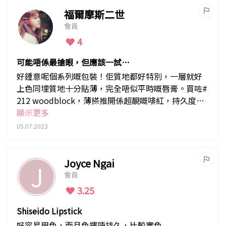
福爾摩斯二世
會員
4
可能唔係最搶眼，但應該一試嘅
唇膏！
好鍾意呢個系列嘅包裝！佢質地都好特別，一層就好
上色同埋質地十分貼薄，完全唔似平時嘅唇膏。買咗#
212 woodblock，薄搽推開係超靚嘅啡紅，持久度都
唔差！
顯示更多
05.07.2023
Joyce Ngai
J
會員
3.25
Shiseido Lipstick
好容易甩色，而且色擇唔持久，比較實色