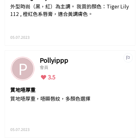
外型時尚（黑，紅）為主調。 我買的顏色：Tiger Lily
112 , 橙紅色系唇膏，適合黃調膚色。
05.07.2023
Pollyippp
P
會員
3.5
質地唔厚重
質地唔厚重，唔顯唇紋，多顏色選擇
05.07.2023