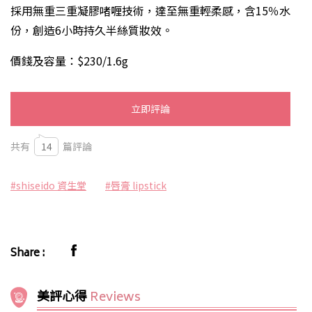
採用無重三重凝膠啫喱技術，達至無重輕柔感，含15％水
份，創造6小時持久半絲質妝效。
價錢及容量：
$230/1.6g
立即評論
共有
14
篇評論
#shiseido 資生堂
#唇膏 lipstick
Share :
美評心得
Reviews