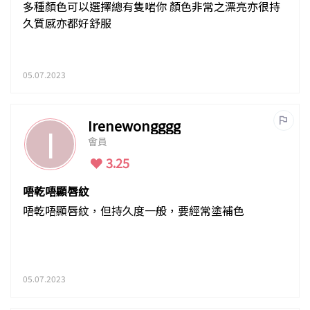
多種顏色可以選擇總有隻啱你 顏色非常之漂亮亦很持
久質感亦都好舒服
05.07.2023
Irenewongggg
I
會員
3.25
唔乾唔顯唇紋
唔乾唔顯唇紋，但持久度一般，要經常塗補色
05.07.2023