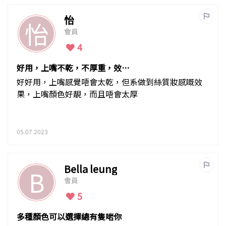
怡
怡
會員
4
好用，上嘴不乾，不厚重，效果
好
好好用，上嘴感覺唔會太乾，但系做到絲質妝感嘅效
果，上嘴顏色好靚，而且唔會太厚
05.07.2023
Bella leung
B
會員
5
多種顏色可以選擇總有隻啱你