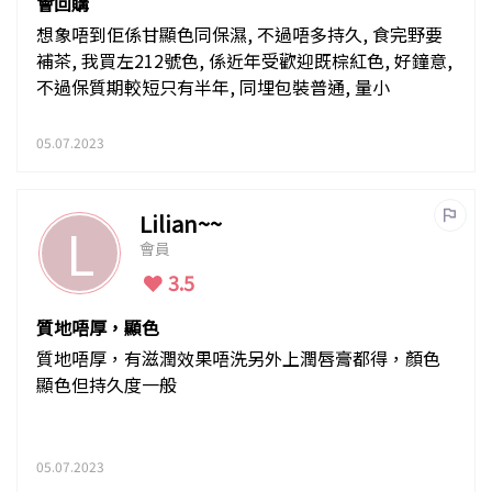
會回購
想象唔到佢係甘顯色同保濕, 不過唔多持久, 食完野要
補茶, 我買左212號色, 係近年受歡迎既棕紅色, 好鐘意,
不過保質期較短只有半年, 同埋包裝普通, 量小
05.07.2023
Lilian~~
L
會員
3.5
質地唔厚，顯色
質地唔厚，有滋潤效果唔洗另外上潤唇膏都得，顏色
顯色但持久度一般
05.07.2023