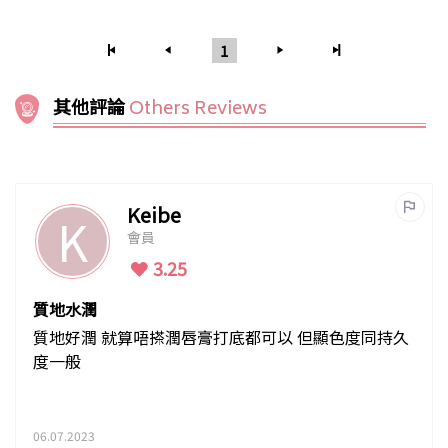
1
其他評論
Others Reviews
Keibe
K
會員
3.25
質地水潤
質地好潤 就算唔搽潤唇膏打底都可以 但顯色度同持久
度一般
06.07.2023