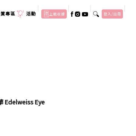
美賞專區
活動
上載收據
登入/註冊
elweiss Eye