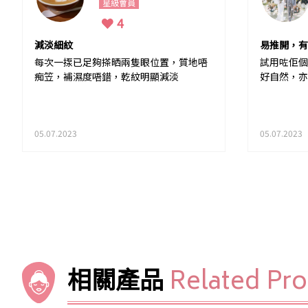
星級會員
4
減淡細紋
易推開，有
每次一揼已足夠搽晒兩隻眼位置，質地唔
試用咗佢個
痴笠，補濕度唔錯，乾紋明顯減淡
好自然，亦
05.07.2023
05.07.2023
相關產品
Related Pr