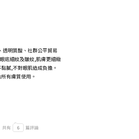
肽、透明質酸、社群公平貿易
眼底細紋及皺紋,肌膚更細緻
不黏膩,不對眼肌造成負擔。
合所有膚質使用。
共有
6
篇評論