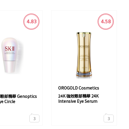
4.83
4.58
OROGOLD Cosmetics
24K 強效眼部精華 24K
部精華 Genoptics
Intensive Eye Serum
e Circle
3
3