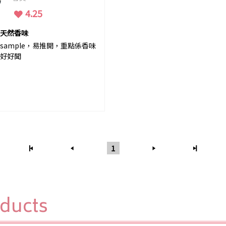
4.25
天然香味
sample，易推開，重點係香味
好好聞
1
oducts