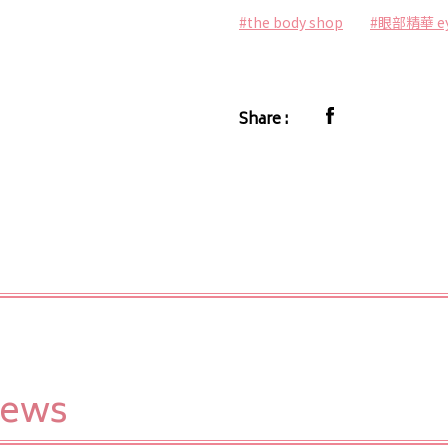
#the body shop
#眼部精華 ey
Share :
iews