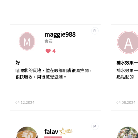
maggie988
A
會員
4
好
補水效果一
啫喱狀的質地，塗在眼部肌膚很易推開，
補水效果一
很快吸收，用後感覺滋潤。
點黏黏的
04.12.2024
04.06.2024
falav