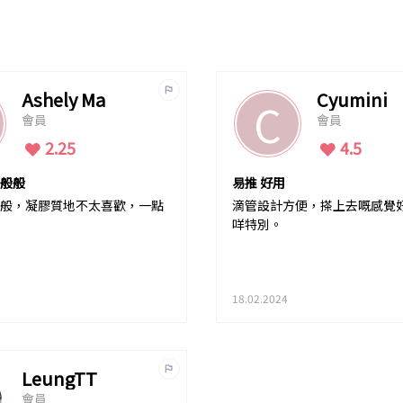
Ashely Ma
Cyumini
C
會員
會員
2.25
4.5
般般
易推 好用
般，凝膠質地不太喜歡，一點
滴管設計方便，搽上去嘅感覺好
咩特別。
18.02.2024
LeungTT
會員