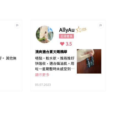
AllyAu
星級會員
3.5
清爽適合夏天嘅精華
。 其他無
唔黏，較水狀，推兩推好
快吸收，適合偏油肌。用
咗一星期暫時未感受到撫
平眼紋嘅功效。
顯示更多
05.07.2023