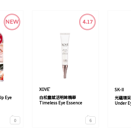
NEW
4.17
XOVĒ
SK-II
p Eye
白松露賦活明眸精華
光蘊環采眼
Timeless Eye Essence
Under Ey
0
6