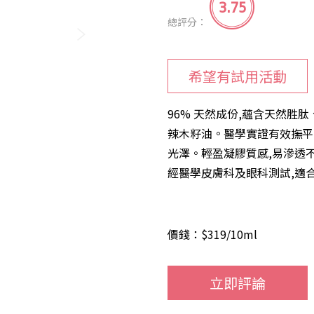
3.75
總評分：
希望有試用活動
96% 天然成份,蘊含天然胜
辣木籽油。醫學實證有效撫平
光澤。輕盈凝膠質感,易滲透
經醫學皮膚科及眼科測試,適
價錢：$319/10ml
立即評論