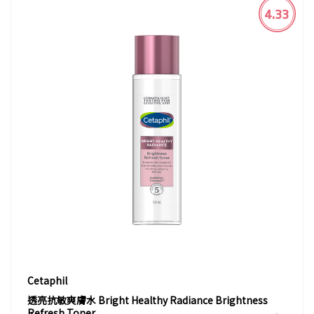
4.33
Cetaphil
透亮抗敏爽膚水 Bright Healthy Radiance Brightness
Refresh Toner