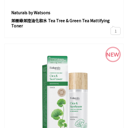
Naturals by Watsons
茶樹綠茶控油化妝水 Tea Tree & Green Tea Mattifying
Toner
1
NEW