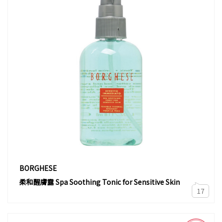
BORGHESE
柔和醒膚露 Spa Soothing Tonic for Sensitive Skin
17