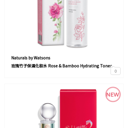
Naturals by Watsons
玫瑰竹子保濕化妝水 Rose & Bamboo Hydrating Toner
0
NEW