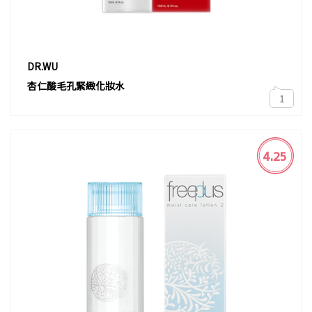
DR.WU
杏仁酸毛孔緊緻化妝水
1
4.25