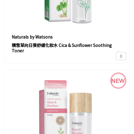
Naturals by Watsons
積雪草向日葵舒緩化妝水 Cica & Sunflower Soothing
Toner
0
NEW