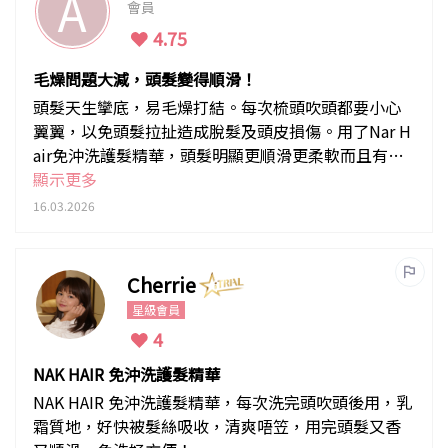
A
會員
4.75
毛燥問題大減，頭髮變得順滑！
頭髮天生攣底，易毛燥打結。每次梳頭吹頭都要小心
翼翼，以免頭髮拉扯造成脫髮及頭皮損傷。用了Nar H
air免沖洗護髮精華，頭髮明顯更順滑更柔軟而且有光
澤。最重要效果last到第二朝，就算瞓醒都仲keep到
顯示更多
柔順感。So far係用過既免沖洗頭髮精華入面最top，
16.03.2026
而且大大支，每次用五蚊銀分量都有排用。
Cherrie
星級會員
4
NAK HAIR 免沖洗護髮精華
NAK HAIR 免沖洗護髮精華，每次洗完頭吹頭後用，乳
霜質地，好快被髮絲吸收，清爽唔笠，用完頭髮又香