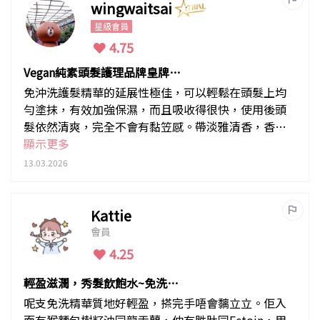
wingwaitsai
星級會員
4.75
Vegan純素頭髮護理品牌皇牌產
品
免沖洗護髮精華的延展性極佳，可以輕鬆在頭髮上均
勻塗抹，有效加強保濕，而且吸收得很快，使用後頭
髮依然清爽，完全不會有黏笠感。帶淡雅清香，香味
淡淡的，相當好聞。不需沖洗，使用方法簡單方便。
顯示更多
使用後，頭髮變得順滑好打理不再毛燥粗硬，而且帶
13.03.2026
健康自然光澤，頭髮更強韌健康冇咁易斷裂，髮尾開
叉減少。
Kattie
會員
4.25
輕盈滋潤，秀髮飲飽水~免洗超
方便！
呢支免洗精華質地好輕盈，搽完手唔會黐立立。佢入
面有猴麵包樹籽油同龍舌蘭，仲有胜肽同Ectoin，用