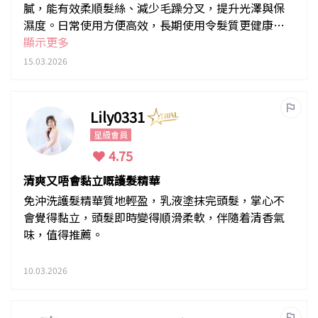
膩，能有效柔順髮絲、減少毛躁分叉，提升光澤與保
濕度。日常使用方便高效，長期使用令髮質更健康亮
麗，值得推薦。
顯示更多
15.03.2026
Lily0331
星級會員
4.75
清爽又唔會黏立嘅護髮精華
免沖洗護髮精華質地輕盈，乳液塗抹完頭髮，掌心不
會覺得黏立，頭髮即時變得順滑柔軟，伴隨着清香氣
味，值得推薦。
10.03.2026