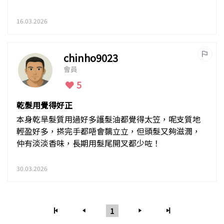
16.03.2026
chinho9023
會員
5
乾髮用覺得好正
本身乾旱髮質用過好多護髮油都覺得太笠，呢支質地
輕盈好多，搽完手都唔會黐立立，但頭髮又夠滋潤，
仲有淡淡香味，長期用髮尾開叉都少咗！
30.03.2026
1