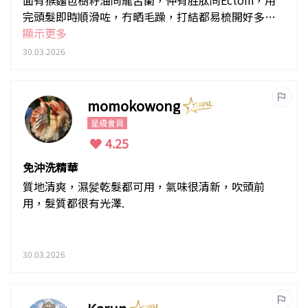
完頭髮即時順滑咗，冇晒毛躁，打結都易梳開好多。
仲可以濕髮時搽，再吹乾頭髮，感覺幫頭髮飲飽水，
顯示更多
望落光澤感返晒嚟，斷髮都少咗！真心好用，會繼續k
30.03.2026
eep住用！
momokowong
星級會員
4.25
免沖洗精華
質地清爽，濕髪乾髮都可用，氣味很清新，吹頭前
用，髮質都很有光澤.
30.03.2026