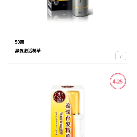
50惠
黑髮激活精華
7
4.25