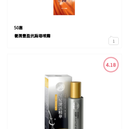
50惠
養潤豐盈抗扁塌噴霧
1
4.18