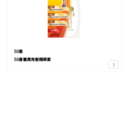
50惠
50惠養潤育髮精華素
3