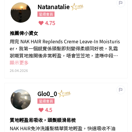
Natanatalie
星級會員
4.75
推薦俾小資女
用完 NAK HAIR Replends Creme Leave-In Moisturis
er，我第一個感覺係頭髮即刻變得柔順同好梳，乳霜
狀嘅質地推開後非常輕盈，唔會笠笠地，塗喺中段到
髮尾之後，毛躁同分叉明顯減少，髮絲有光澤感，好
顯示更多
似俾人「包裹住」咁舒服。佢入面有猴麵包樹籽、龍
26.04.2026
舌蘭葉萃取同胜肽複合物，
Glo0_0
星級會員
4.5
質地輕盈易吸收，頭髮順滑易梳
NAK HAIR免沖洗護髮精華質地輕盈，快速吸收不油