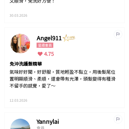
又順滑，免洗好方便！
30.03.2026
Angel911
星級會員
4.75
免沖洗護髮精華
氣味好好聞，好舒服，質地輕盈不黏立，用後髮尾位
置明顯順滑、柔順，還會帶有光澤，頭髮變得有種滑
不留手的感覺，愛了～
12.03.2026
Yannylai
會員