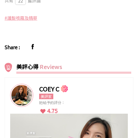
共有
22
篇評論
#護髮噴霧及精華
Share :
美評心得
Reviews
COEY C
美評家
她給予的評分：
4.75