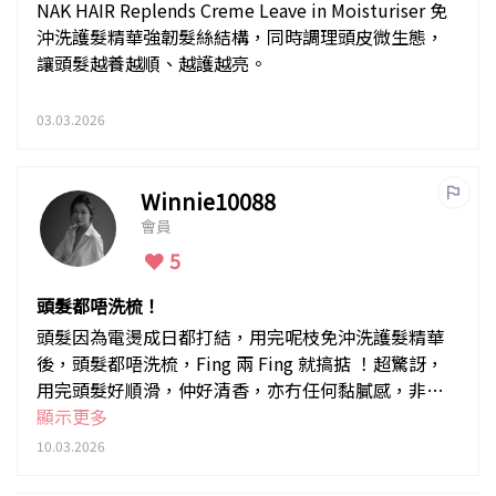
NAK HAIR Replends Creme Leave in Moisturiser 免
沖洗護髮精華強韌髮絲結構，同時調理頭皮微生態，
讓頭髮越養越順、越護越亮。
03.03.2026
Winnie10088
會員
5
頭髮都唔洗梳！
頭髮因為電燙成日都打結，用完呢枝免沖洗護髮精華
後，頭髮都唔洗梳，Fing 兩 Fing 就搞掂 ！超驚訝，
用完頭髮好順滑，仲好清香，亦冇任何黏膩感，非常
推薦～
顯示更多
10.03.2026