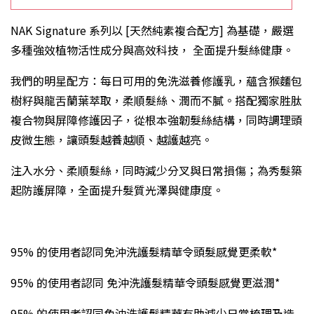
NAK Signature 系列以 [天然純素複合配方] 為基礎，嚴選
多種強效植物活性成分與高效科技，
全面提升髮絲健康。
我們的明星配方：每日可用的免洗滋養修護乳，蘊含猴麵包
樹籽與龍舌蘭葉萃取，柔順髮絲、潤而不膩。搭配獨家胜肽
複合物與屏障修護因子，從根本強韌髮絲結構，同時調理頭
皮微生態，讓頭髮越養越順、越護越亮。
注入水分、柔順髮絲，同時減少分叉與日常損傷；為秀髮築
起防護屏障，全面提升髮質光澤與健康度。
95% 的使用者認同免沖洗護髮精華令頭髮感覺更柔軟*
95% 的使用者認同 免沖洗護髮精華令頭髮感覺更滋潤*
95% 的使用者認同免沖洗護髮精華有助減少日常梳理及造