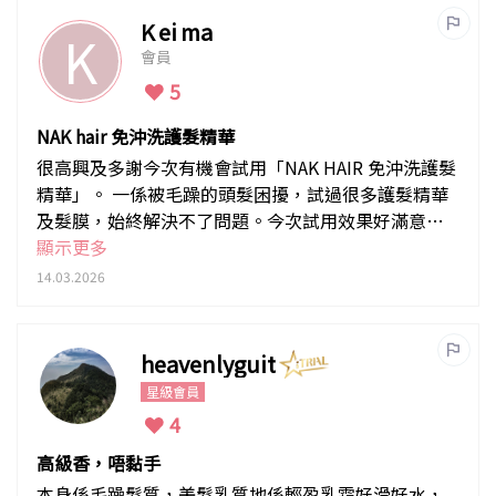
K ei ma
K
會員
5
NAK hair 免沖洗護髮精華
很高興及多謝今次有機會試用「NAK HAIR 免沖洗護髮
精華」。 一係被毛躁的頭髮困擾，試過很多護髮精華
及髮膜，始終解決不了問題。今次試用效果好滿意，
無論濕頭髮和乾頭髮，使用後頭髮都較容易梳理，而
顯示更多
且摸落去仲好滑，推薦！
14.03.2026
heavenlyguit
星級會員
4
高級香，唔黏手
本身係毛躁髮質，美髮乳質地係輕盈乳霜好滑好水，