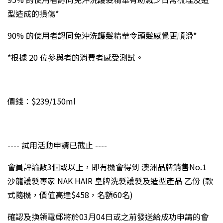
型造成的損傷*
90% 的使用者認同免沖洗護髮精華令頭髮感覺更順滑*
*根據 20 位參與者的消費者感受測試。
價錢：$239/150ml
---- 試用活動申請已截止 ----
會員評論數3個或以上，即有機會得到 澳洲品牌銷售No.1
沙龍護髮專家 NAK HAIR 皇牌洗髮護髮及造型產品 乙份 (款
式隨機，價值高達$458，名額60名)
確認及換領電郵將於03月04日或之前發送給成功申請的會