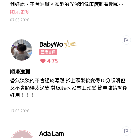
到好處，不會油膩。頭髮的光澤和健康度都有明顯提
升，分叉問題也減少。很高興找到這麼適合自己的護
顯示更多
髮產品，讓我找回自信！
07.03.2026
BabyWo
星級會員
4.75
順滑滋潤
香氣淡淡的不會過於濃烈 搽上頭髮後變得10分順滑但
又不會顯得太過笠 質感偏水 易查上頭髮 簡單嚟講就係
好用！！！
17.03.2026
Ada Lam