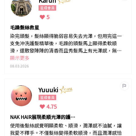
Karun
星級會員
5
毛躁髮絲救星
染完頭髮，髮絲顯得脆弱容易失去光澤，但用完這一
支免沖洗護髮精華後，毛躁的頭髮馬上顯得柔軟順
滑，還散發陣陣的清香而且秀髮馬上有光澤感，無論
濕或乾髮使用，頭髮亦冇任何油膩黏膩感，令人非常
顯示更多
舒服！
08.03.2026
Yuuuki
星級會員
4.75
NAK HAIR展現柔順光澤的護髮
產品
使用後髮絲感覺明顯柔軟、順滑，潤澤感不油膩，讓
我愛不釋手。不僅髮絲變得柔軟順滑，而且潤澤感恰