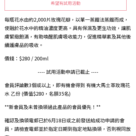
希望有試用活動
每瓶花水由約2,000片玫瑰花瓣，以單一蒸餾法蒸餾而成，
使融於花水中的精油濃度更高。具有保濕及更生功效，讓肌
膚緊緻飽滿，有助喚醒肌膚吸收能力，促進精華素及其他後
續護膚品的吸收。
價錢：$280 / 200ml
---- 試用活動申請已截止 ----
會員評論數3個或以上，即有機會得到 有機大馬士革玫瑰花
水 乙份 (價值$280，名額35名)
**新會員及未曾換領過此產品的會員優先！**
確認及換領電郵已於6月18日或之前發送給成功申請的會
員，請檢查電郵並於指定日期到指定地點換領，否則視同放