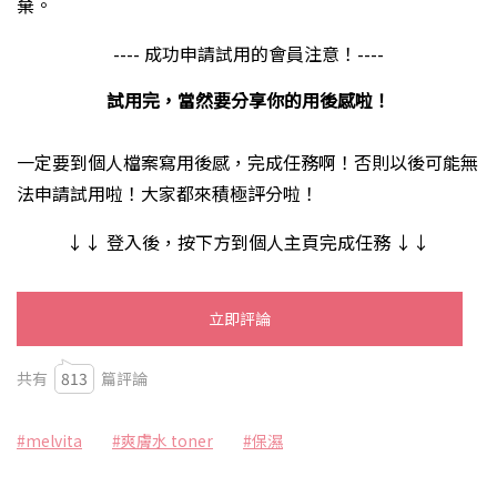
棄。
---- 成功申請試用的會員注意！----
試用完，當然要分享你的用後感啦！
一定要到個人檔案寫用後感，完成任務啊！否則以後可能無
法申請試用啦！大家都來積極評分啦！
↓↓ 登入後，按下方到個人主頁完成任務 ↓↓
立即評論
共有
813
篇評論
#melvita
#爽膚水 toner
#保濕