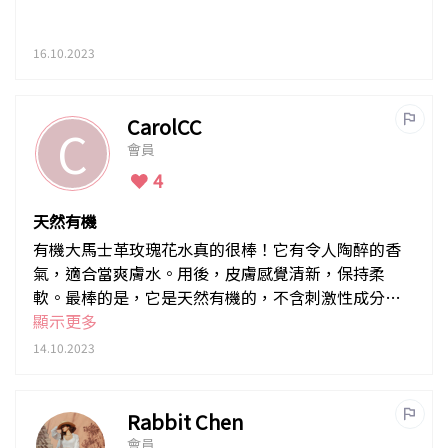
16.10.2023
CarolCC
C
會員
4
天然有機
有機大馬士革玫瑰花水真的很棒！它有令人陶醉的香
氣，適合當爽膚水。用後，皮膚感覺清新，保持柔
軟。最棒的是，它是天然有機的，不含刺激性成分。
強烈推薦！
顯示更多
14.10.2023
Rabbit Chen
會員