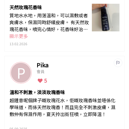
天然玫瑰花香味
質地水水地，用落溫和，可以濕敷或者
爽膚水，保濕同時舒緩皮膚。 有天然玫
瑰花香味，噴完心情好，花香味好治
癒，出門前噴都好開心。
顯示更多
13.02.2026
Pika
P
會員
5
溫和不刺激，淡淡玫瑰香味
超鍾意呢個牌子嘅玫瑰花水，佢嘅玫瑰香味並唔係化
學味道，而係天然玫瑰香！而且完全不刺激皮膚，濕
敷仲有保濕作用，夏天拎出街狂噴，立即降溫！
05.09.2025