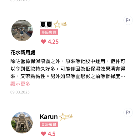
夏夏
星級會員
4.25
花水新用處
除咗當係保濕噴霧之外，原來喺化妝中途用，佢仲可
以令到個妝持久好多，可能係因為佢保濕效果清爽得
來，又帶點黏性。另外如果喺查眼影之前喺個掃度噴
啲花水，佢會上色啲。
顯示更多
09.03.2025
Karun
星級會員
4.5