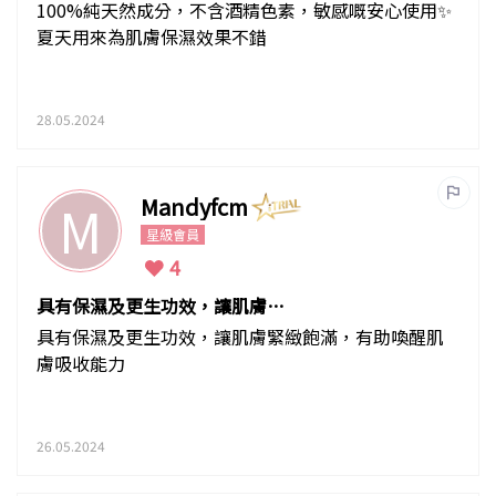
100%純天然成分，不含酒精色素，敏感嘅安心使用✨
夏天用來為肌膚保濕效果不錯
28.05.2024
Mandyfcm
M
星級會員
4
具有保濕及更生功效，讓肌膚緊
緻飽滿，有助
具有保濕及更生功效，讓肌膚緊緻飽滿，有助喚醒肌
膚吸收能力
26.05.2024