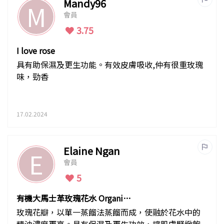
Mandy96
M
會員
3.75
I love rose
具有助保濕及更生功能。有效皮膚吸收,仲有很重玫瑰
味，勁香
17.02.2024
Elaine Ngan
E
會員
5
有機大馬士革玫瑰花水 Organic
D
玫瑰花瓣，以單一蒸餾法蒸餾而成，使融於花水中的
精油濃度更高。具有保濕及更生功效，讓肌膚緊緻飽