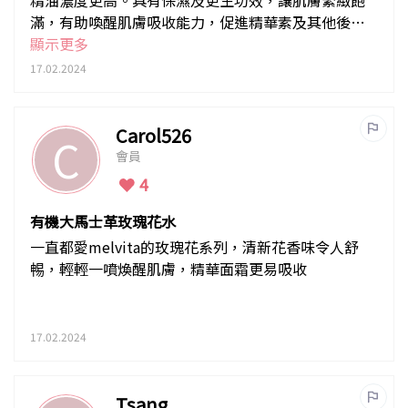
滿，有助喚醒肌膚吸收能力，促進精華素及其他後續
護膚品的吸收。
顯示更多
17.02.2024
Carol526
C
會員
4
有機大馬士革玫瑰花水
一直都愛melvita的玫瑰花系列，清新花香味令人舒
𣈱，輕輕一噴煥醒肌膚，精華面霜更易吸收
17.02.2024
Tsang