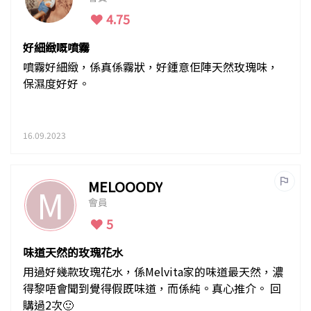
4.75
好細緻嘅噴霧
噴霧好細緻，係真係霧狀，好鍾意佢陣天然玫瑰味，
保濕度好好。
16.09.2023
MELOOODY
M
會員
5
味道天然的玫瑰花水
用過好幾款玫瑰花水，係Melvita家的味道最天然，濃
得黎唔會聞到覺得假既味道，而係純。真心推介。 回
購過2次🙂