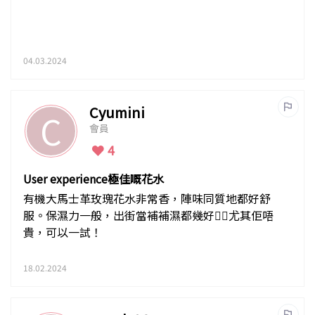
04.03.2024
Cyumini
C
會員
4
User experience極佳嘅花水
有機大馬士革玫瑰花水非常香，陣味同質地都好舒
服。保濕力一般，出街當補補濕都幾好👍🏻尤其佢唔
貴，可以一試！
18.02.2024