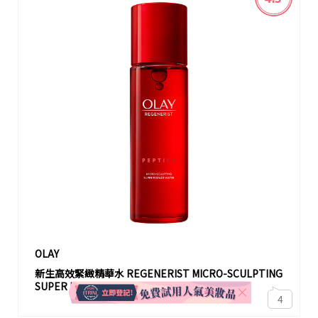
OLAY
新生高效緊緻精華水 REGENERIST MICRO-SCULPTING
SUPER ESSENCE WATER
4