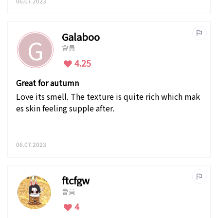
06.07.2023
Galaboo
G
會員
4.25
Great for autumn
Love its smell. The texture is quite rich which mak
es skin feeling supple after.
06.07.2023
ftcfgw
會員
4