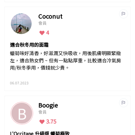
Coconut
會員
4
適合秋冬用的面霜
蠟菊味好清香，好滋潤又快吸收，用後肌膚明顯緊緻
左，適合熟女們 ~ 但有一點點厚重，比較適合冷氣房
用/秋冬季用，價錢就少貴。
06.07.2023
Boogie
B
會員
3.75
L'Occitane 升級版 蠟菊極致