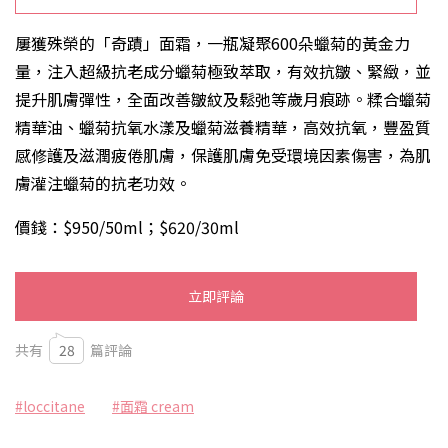
屢獲殊榮的「奇蹟」面霜，一瓶凝聚600朵蠟菊的黃金力
量，注入超級抗老成分蠟菊極致萃取，有效抗皺、緊緻，並
提升肌膚彈性，全面改善皺紋及鬆弛等歲月痕跡。糅合蠟菊
精華油、蠟菊抗氧水漾及蠟菊滋養精華，高效抗氧，豐盈質
感修護及滋潤疲倦肌膚，保護肌膚免受環境因素傷害，為肌
膚灌注蠟菊的抗老功效。
價錢：$950/50ml；$620/30ml
立即評論
共有
28
篇評論
#loccitane
#面霜 cream