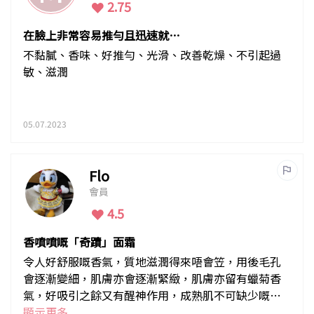
2.75
在臉上非常容易推勻且迅速就能
被肌膚吸收
不黏膩、香味、好推勻、光滑、改善乾燥、不引起過
敏、滋潤
05.07.2023
Flo
會員
4.5
香噴噴嘅「奇蹟」面霜
令人好舒服嘅香氣，質地滋潤得來唔會笠，用後毛孔
會逐漸變細，肌膚亦會逐漸緊緻，肌膚亦留有蠟菊香
氣，好吸引之餘又有醒神作用，成熟肌不可缺少嘅奇
蹟面霜！
顯示更多