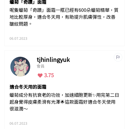
蠟菊「奇蹟」面霜
呢隻蠟菊「奇蹟」面霜一瓶已經有600朵蠟菊精華，質
地比較厚身，適合冬天用，有助提升肌膚彈性，改善
皺紋問題。
06.07.2023
tjhinlingyuk
會員
3.75
適合冬天用的面霜
蠟菊成分有抗衰老的功效，加速細胞更新✨用完第二日
起身覺得皮膚柔滑有光澤🌟這款面霜好適合冬天使用
很滋潤～
06.07.2023