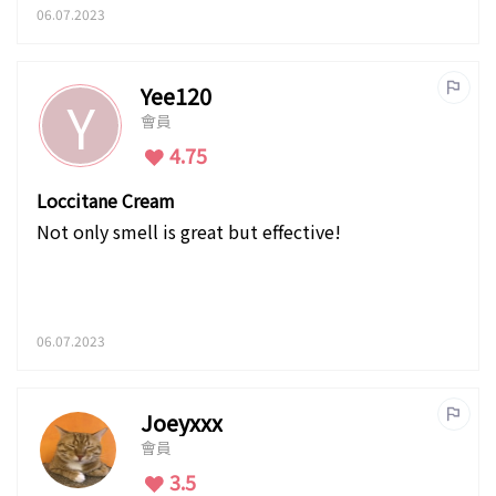
06.07.2023
Yee120
Y
會員
4.75
Loccitane Cream
Not only smell is great but effective!
06.07.2023
Joeyxxx
會員
3.5