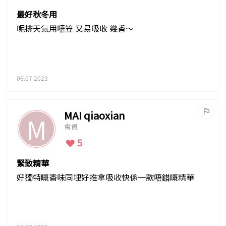
最好秋冬用
呢排天氣用唔笠 又易吸收 幾香～
06.07.2023
MAI qiaoxian
M
會員
5
緊致精華
好獨特嘅香味同埋好推拿吸收快係一款唔錯嘅精華