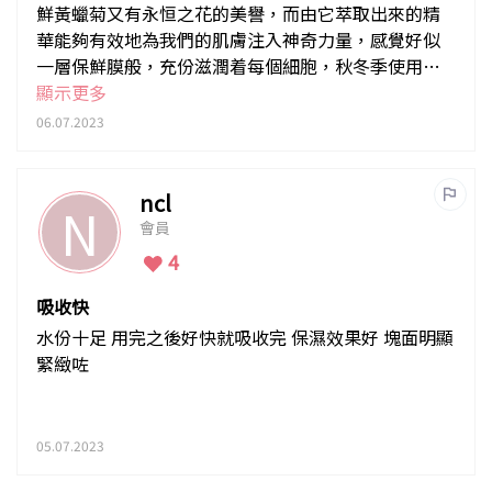
鮮黃蠟菊又有永恒之花的美譽，而由它萃取出來的精
華能夠有效地為我們的肌膚注入神奇力量，感覺好似
一層保鮮膜般，充份滋潤着每個細胞，秋冬季使用尤
其適合。
顯示更多
06.07.2023
ncl
N
會員
4
吸收快
水份十足 用完之後好快就吸收完 保濕效果好 塊面明顯
緊緻咗
05.07.2023