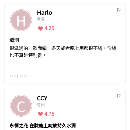
Harlo
H
會員
4.25
滋润
很滋润的一款面霜，冬天或者晚上用都很不错，价钱
也不算是特别贵。
05.07.2023
CCY
C
會員
4.75
永恒之花 在臉龐上綻放持久水潤