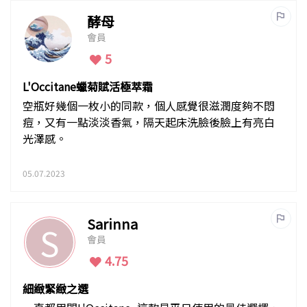
酵母
會員
5
L'Occitane蠟菊賦活極萃霜
空瓶好幾個一枚小的同款，個人感覺很滋潤度夠不悶
痘，又有一點淡淡香氣，隔天起床洗臉後臉上有亮白
光澤感。
05.07.2023
Sarinna
S
會員
4.75
細緻緊緻之選