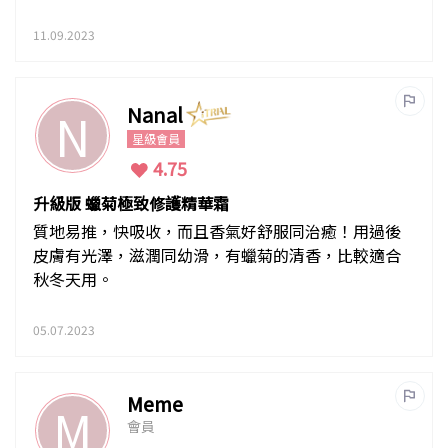
11.09.2023
Nanal
N
星級會員
4.75
升級版 蠟菊極致修護精華霜
質地易推，快吸收，而且香氣好舒服同治癒！用過後
皮膚有光澤，滋潤同幼滑，有蠟菊的清香，比較適合
秋冬天用。
05.07.2023
Meme
M
會員