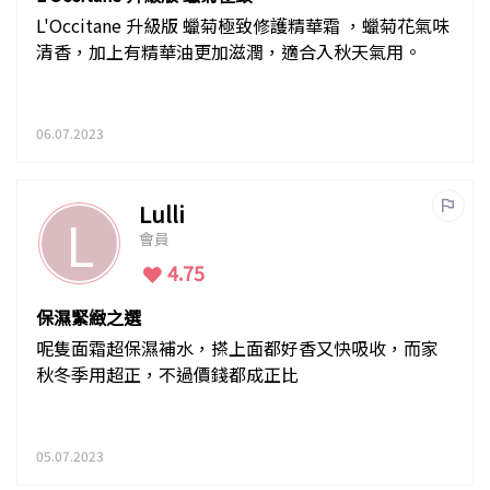
L'Occitane 升級版 蠟菊極致修護精華霜 ，蠟菊花氣味
清香，加上有精華油更加滋潤，適合入秋天氣用。
06.07.2023
Lulli
L
會員
4.75
保濕緊緻之選
呢隻面霜超保濕補水，搽上面都好香又快吸收，而家
秋冬季用超正，不過價錢都成正比
05.07.2023