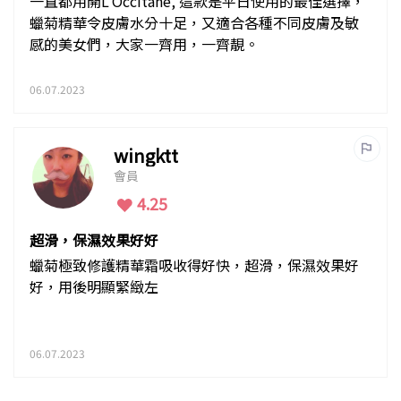
一直都用開L'Occitane, 這款是平日使用的最佳選擇，
蠟菊精華令皮膚水分十足，又適合各種不同皮膚及敏
感的美女們，大家一齊用，一齊靚。
06.07.2023
wingktt
會員
4.25
超滑，保濕效果好好
蠟菊極致修護精華霜吸收得好快，超滑，保濕效果好
好，用後明顯緊緻左
06.07.2023