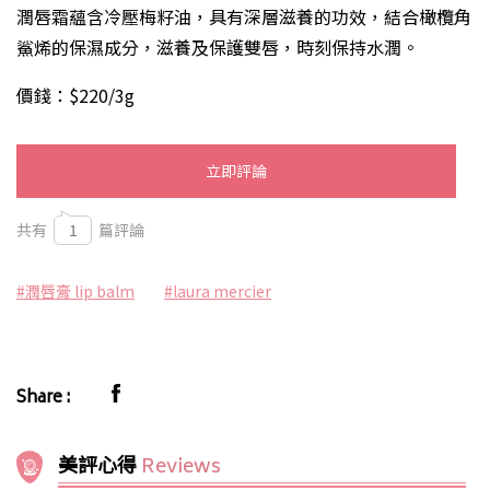
潤唇霜蘊含冷壓梅籽油，具有深層滋養的功效，結合橄欖角
鯊烯的保濕成分，滋養及保護雙唇，時刻保持水潤。
價錢：$220/3g
立即評論
共有
1
篇評論
#潤唇膏 lip balm
#laura mercier
Share :
美評心得
Reviews