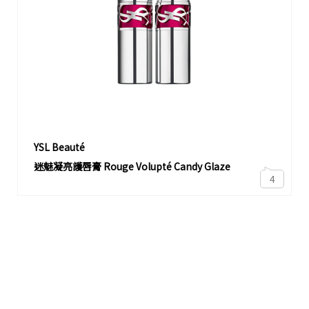
YSL Beauté
迷魅凝亮護唇膏 Rouge Volupté Candy Glaze
4