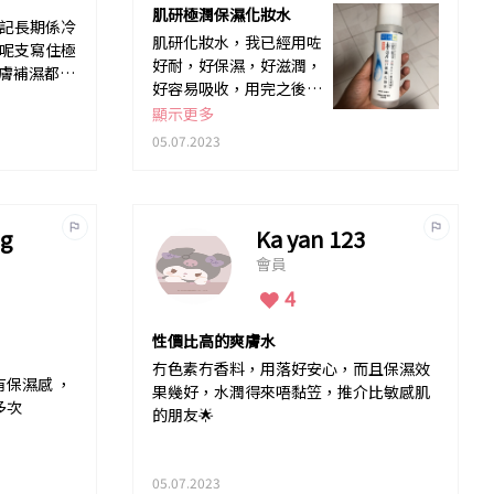
肌研極潤保濕化妝水
忘記長期係冷
肌研化妝水，我已經用咗
好耐，好保濕，好滋潤，
護膚補濕都唔
好容易吸收，用完之後覺
得好清爽，最重要係又好
顯示更多
用，又平
05.07.2023
ug
Ka yan 123
會員
4
性價比高的爽膚水
冇色素冇香料，用落好安心，而且保濕效
保濕感 ，
果幾好，水潤得來唔黏笠，推介比敏感肌
多次
的朋友🌟
05.07.2023