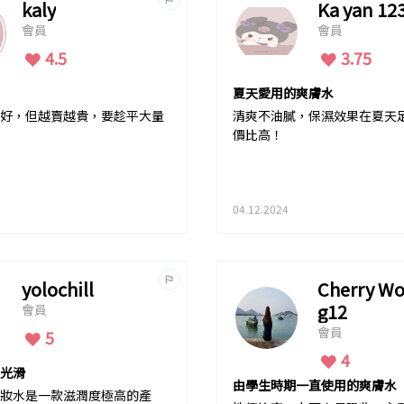
kaly
Ka yan 12
會員
會員
4.5
3.75
夏天愛用的爽膚水
好，但越賣越貴，要趁平大量
清爽不油膩，保濕效果在夏天
價比高！
04.12.2024
yolochill
Cherry W
g12
會員
會員
5
4
光滑
由學生時期一直使用的爽膚水
妝水是一款滋潤度極高的產