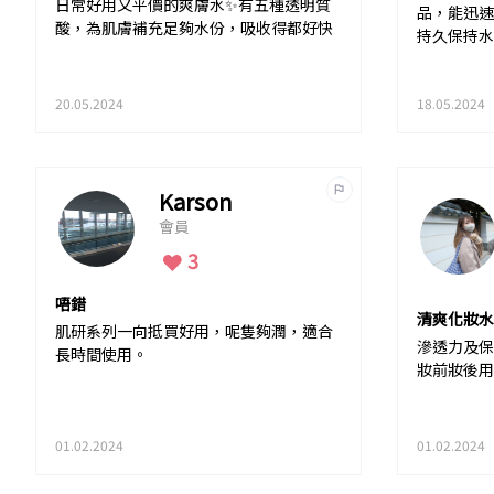
日常好用又平價的爽膚水✨有五種透明質
品，能迅速
酸，為肌膚補充足夠水份，吸收得都好快
持久保持水
20.05.2024
18.05.2024
Karson
會員
3
唔錯
清爽化妝水
肌研系列一向抵買好用，呢隻夠潤，適合
滲透力及保
長時間使用。
妝前妝後用
01.02.2024
01.02.2024