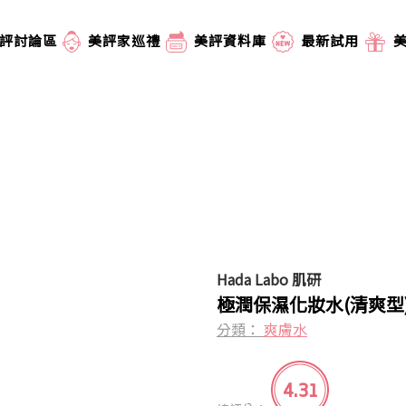
評討論區
美評家巡禮
美評資料庫
最新試用
Hada Labo 肌研
極潤保濕化妝水(清爽型
分類：
爽膚水
4.31