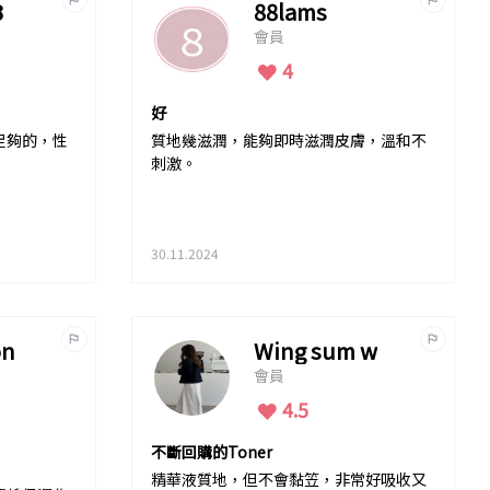
3
88lams
會員
4
好
足夠的，性
質地幾滋潤，能夠即時滋潤皮膚，溫和不
刺激。
30.11.2024
on
Wing sum w
會員
4.5
不斷回購的Toner
精華液質地，但不會黏笠，非常好吸收又