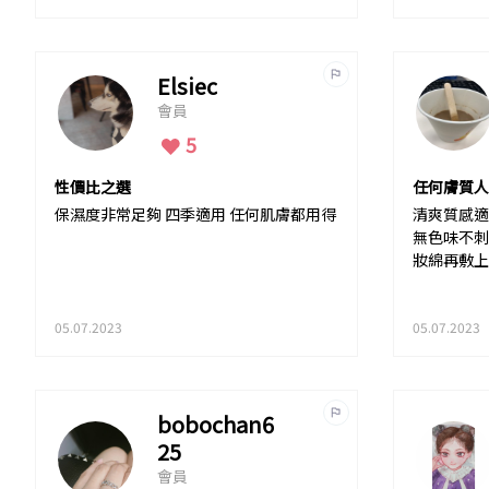
Elsiec
會員
5
性價比之選
任何膚質人
保濕度非常足夠 四季適用 任何肌膚都用得
清爽質感適
無色味不刺
妝綿再敷上
05.07.2023
05.07.2023
bobochan6
25
會員