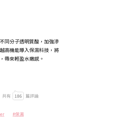
不同分子透明質酸，加強滲
越高機能導入保濕科技，將
，帶來輕盈水嫩感。
共有
186
篇評論
er
#保濕