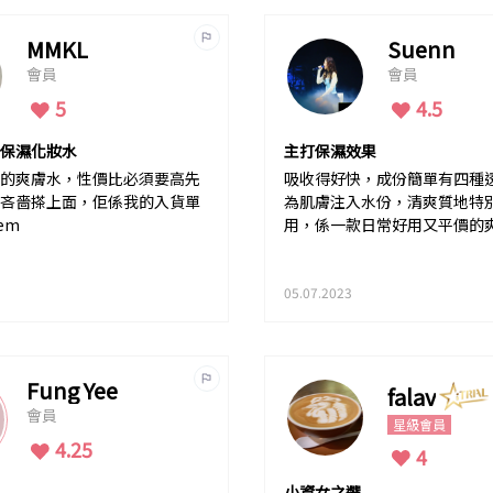
MMKL
Suenn
會員
會員
5
4.5
保濕化妝水
主打保濕效果
的爽膚水，性價比必須要高先
吸收得好快，成份簡單有四種
吝嗇搽上面，佢係我的入貨單
為肌膚注入水份，清爽質地特
em
用，係一款日常好用又平價的
05.07.2023
Fung Yee
falav
會員
星級會員
4.25
4
小資女之選