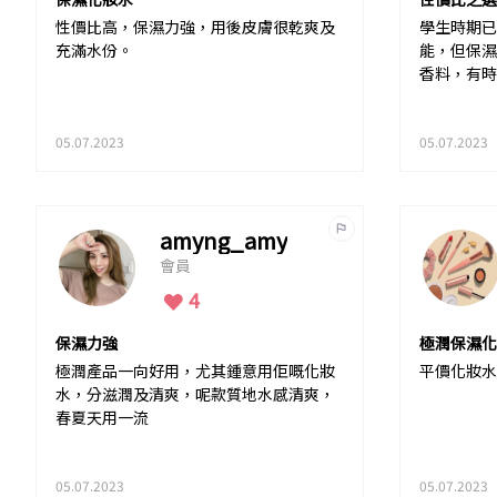
性價比高，保濕力強，用後皮膚很乾爽及
學生時期已
充滿水份。
能，但保濕
香料，有時
05.07.2023
05.07.2023
amyng_amy
會員
4
保濕力強
極潤保濕化
極潤產品一向好用，尤其鍾意用佢嘅化妝
平價化妝水
水，分滋潤及清爽，呢款質地水感清爽，
春夏天用一流
05.07.2023
05.07.2023