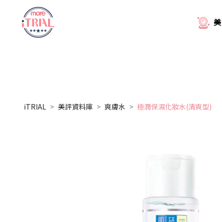
美
iTRIAL
美評資料庫
爽膚水
極潤保濕化妝水(清爽型)