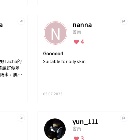
a
nanna
N
會員
4
Goooood
Tacha的
Suitable for oily skin.
，質感好似差
能既水，肌研
05.07.2023
yun_111
會員
3