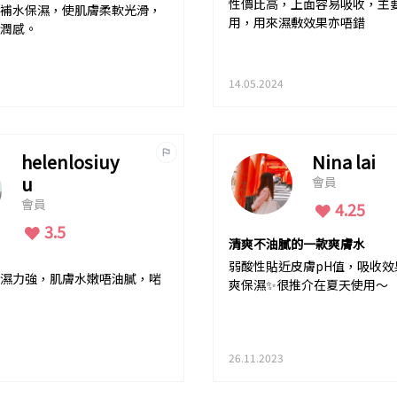
性價比高，上面容易吸收，主
補水保濕，使肌膚柔軟光滑，
用，用來濕敷效果亦唔錯
潤感。
14.05.2024
helenlosiuy
Nina lai
u
會員
會員
4.25
3.5
清爽不油膩的一款爽膚水
弱酸性貼近皮膚pH值，吸收效
濕力強，肌膚水嫩唔油膩，啱
爽保濕✨很推介在夏天使用～
26.11.2023