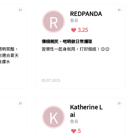
REDPANDA
R
會員
3.25
價錢親民、啱晒做日常護理
透明質酸，
習慣性一起身就用，打好個底！😉😉
別適合夏天
爽膚水
05.07.2023
Katherine L
K
ai
會員
5