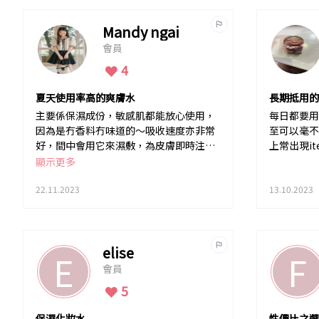
Mandy ngai
會員
4
夏天使用率高的爽膚水
長期抵用的
主要係保濕成份，敏感肌都能放心使用，
每日都要用
因為是冇香料冇味道的～吸收速度亦非常
至可以毫不
好，間中會用它來濕敷，為皮膚即時注入
上常出現it
水份，不過冬天用感覺就唔夠保濕
顯示更多
22.11.2023
13.10.2023
elise
E
F
會員
5
保濕化妝水
性價比之選