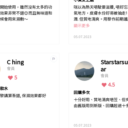
開始使用，雖然沒有太多的功
咪以為熱天唔駛要滋擾, 唔好
效果非常不錯😌而且無味道和
氣地方，皮膚水份好易被抽走! 呢支寫住極
候會用來濕敷～
潤. 但質地清爽。用黎作前期
錯，一支仲要有排用。
顯示更多
05.07.2023
C hing
Starstars
ar
會員
會員
5
4.5
妝水
回購多次
黎講算吾錯, 保濕效果都好
十分好用、質地清爽唔笠、但有
由舊版用到新版、回購超過十
05.07.2023