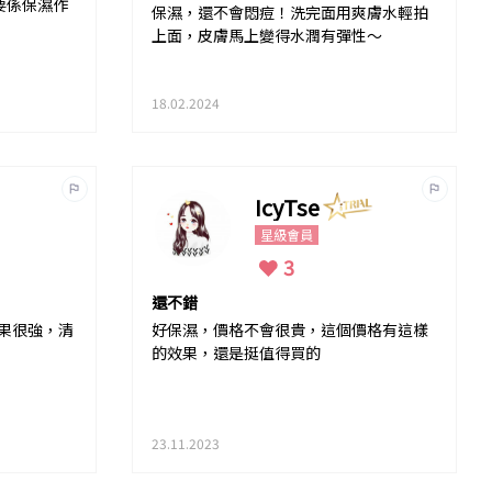
要係保濕作
保濕，還不會悶痘！洗完面用爽膚水輕拍
上面，皮膚馬上變得水潤有彈性～
18.02.2024
IcyTse
星級會員
3
還不錯
果很強，清
好保濕，價格不會很貴，這個價格有這樣
的效果，還是挺值得買的
23.11.2023