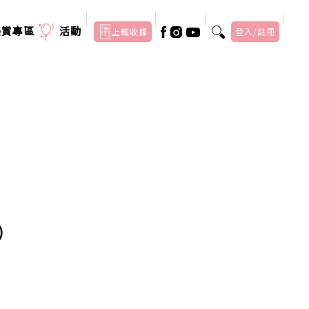
美賞專區
活動
上載收據
登入/註冊
)