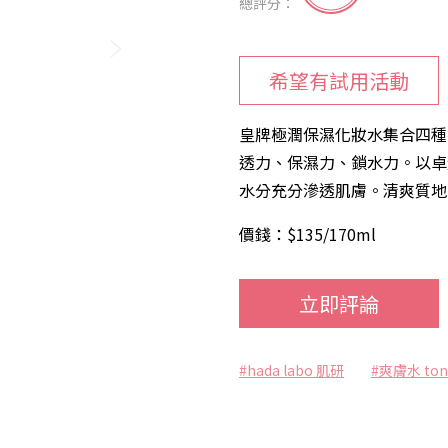
總評分：
希望有試用活動
皇牌極潤保濕化妝水集合四種
透力、保濕力、鎖水力。以卓
水分充分滲透肌膚。清爽質地
價錢：$135/170ml
立即評論
#hada labo 肌研
#爽膚水 ton