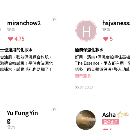
miranchow2
hsjvaness
H
會員
會員
4.75
5
士也適用的化妝水
極潤保濕化妝水
合油肌，強效保濕適合乾肌，
好用，清爽+保濕度拍得住高檔野
激適合敏感肌！平時會沾濕化
The Essence，兩支都有用
臉補水，感覺毛孔也幼細了！
唔多，兩支都係保濕+導入功
算係平替?
顯示更多
05.07.2023
Yu Fung Yin
Asha
g
星級會員
會員