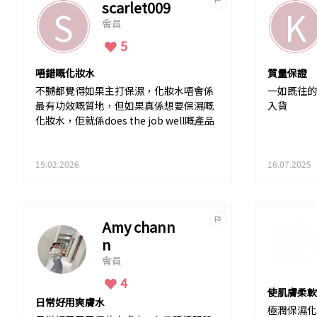
scarlet009
S
K
會員
5
唔錯嘅化妝水
質量保證
不嬲都覺得如果主打保濕，化妝水唔會係
一如既往的
最有功效嘅質地，但如果真係想要保濕嘅
入貨
化妝水，佢就係does the job well嘅產品
15.02.2026
16.07.2025
Amy chann
n
會員
4
使肌膚柔軟
日常好用爽膚水
極潤保濕化