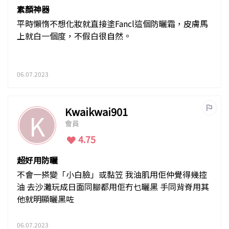
素顏神器
平時懶惰不想化妝就直接塗Fancl這個防曬霜，皮膚馬
上就白一個度，不假白很自然。
06.07.2023
Kwaikwai901
K
會員
4.75
超好用防曬
不會一搽變「小白臉」或黏笠 我油肌用佢仲覺得幾控
油 去沙灘玩成日面同腳都用佢冇乜曬黑 手同背脊用其
他就明顯曬黑咗
06.07.2023