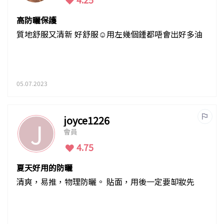
高防曬保護
質地舒服又清新 好舒服☺️用左幾個鍾都唔會出好多油
05.07.2023
joyce1226
J
會員
4.75
夏天好用的防曬
清爽，易推，物理防曬。 貼面，用後一定要缷妝先