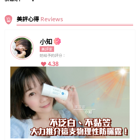
Share :
美評心得
Reviews
小知
美評家
她給予的評分：
4.38