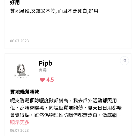
好用
質地易推,又簿又不笠, 而且不泛死白,好用
06.07.2023
Pipb
會員
4.5
質地幾薄唔乾
呢支防曬個防曬度數都幾高，我去戶外活動都照用
佢，都唔會曬黑，同埋佢質地夠薄，夏天日日用都唔
會覺得焗，雖然係物理性防曬但都無泛白，做底霜都o
k
顯示更多
06.07.2023