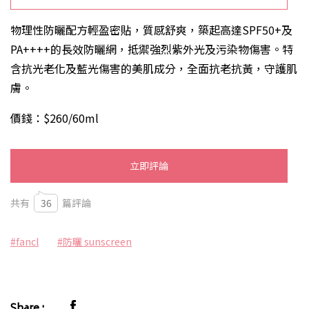
物理性防曬配方輕盈密貼，質感舒爽，築起高達SPF50+及
PA++++的長效防曬網，抵禦強烈紫外光及污染物傷害。特
含抗光老化及藍光傷害的美肌成分，全面抗老抗黃，守護肌
膚。
價錢：$260/60ml
立即評論
共有
36
篇評論
#fancl
#防曬 sunscreen