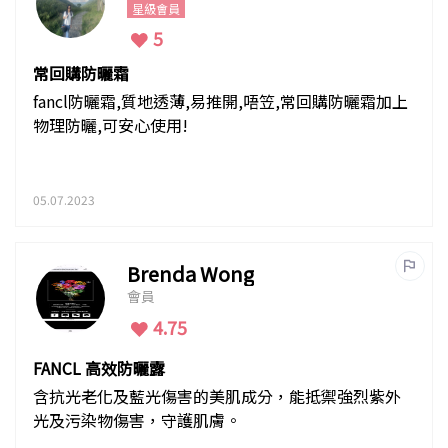
星級會員
5
常回購防曬霜
fancl防曬霜,質地透薄,易推開,唔笠,常回購防曬霜加上
物理防曬,可安心使用!
05.07.2023
Brenda Wong
會員
4.75
FANCL 高效防曬露
含抗光老化及藍光傷害的美肌成分，能抵禦強烈紫外
光及污染物傷害，守護肌膚。