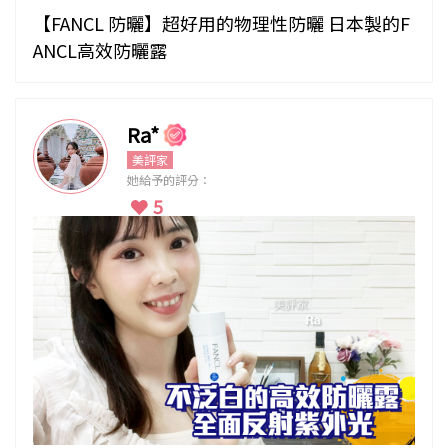
【FANCL 防曬】超好用的物理性防曬 日本製的F
ANCL高效防曬露
Ra*
美評家
她給予的評分：
5