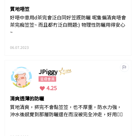
質地唔笠
好唔中意用d茶完會泛白同好笠既防曬 呢隻偏清爽唔會
茶完痴笠笠~ 而且都冇泛白問題:) 物理性防曬用得安心
~
06.07.2023
JPiggy
星級會員
4.25
清爽透薄的防曬
質地清爽，搽完不會黏笠笠，也不厚重，防水力強，
沖水後感覺到那層防曬還在而沒被完全沖走，好用👍🏻