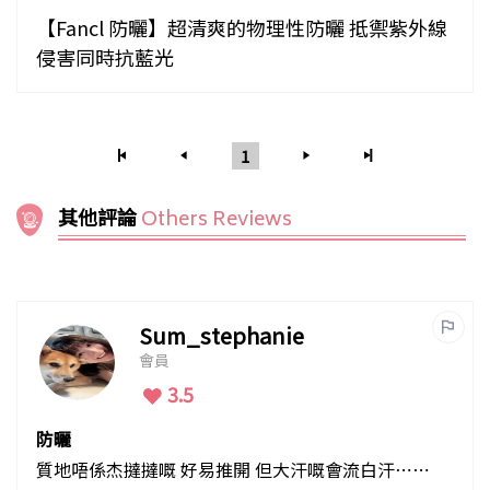
【Fancl 防曬】超清爽的物理性防曬 抵禦紫外線
侵害同時抗藍光
1
其他評論
Others Reviews
Sum_stephanie
會員
3.5
防曬
質地唔係杰撻撻嘅 好易推開 但大汗嘅會流白汗⋯⋯