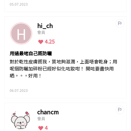
05.07.2023
hi_ch
H
會員
4.25
用過最啱自己既防曬
對於乾性皮膚既我，質地夠滋潤，上面唔會乾身；用
呢個防曬加碎粉已經好似化咗妝咁！ 開咗要盡快用
晒。。。好用！
06.07.2023
chancm
會員
4