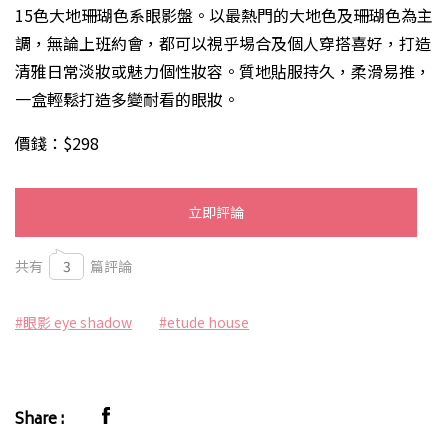
15色大地珊瑚色系眼影盤。以最熱門的大地色及珊瑚色為主
調，無論上班約會，都可以視乎埸合及個人穿搭喜好，打造
清雅日常淡妝或魅力個性妝容。質地貼服持久，柔滑易推，
一盒輕鬆打造多變耐看的眼妝。
價錢：$298
立即評論
共有
3
篇評論
#眼影 eye shadow
#etude house
Share :