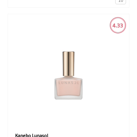
10
4.33
Kanebo Lunasol