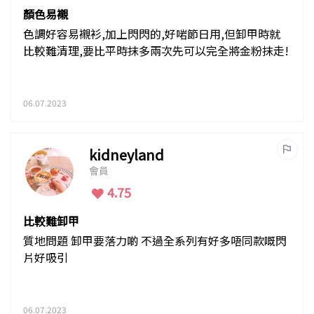
顏色易襯
色調好容易襯衫,加上閃閃的,好啱節日用,但卸甲時就
比較難清理,要比平時抹多兩次先可以完全將金粉抹走!
06.07.2023
kidneyland
會員
4.75
比較難卸甲
質地問題 卸甲要落力啲 不過全系列有好多唔同款嘅閃
片好吸引
06.07.2023