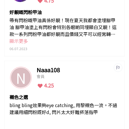
4.75
好靚嘅閃粉甲油
帶有閃粉嘅甲油真係好靚！現在夏天我都會塗埋腳甲
油 腳甲油塗上有閃粉會特別各眼啲同埋顯白又靚！這
款一系列閃粉甲油都好靚而且價錢又平可以經常轉換
顏色
顯示更多
06.07.2023
Naaa108
N
會員
4.25
襯色之選
bling bling效果夠eye catching, 用黎襯色一流。不過
建議用細閃粉既好d, 閃片太大好難搽落指甲