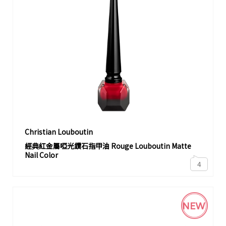
Christian Louboutin
經典紅金屬啞光鑽石指甲油 Rouge Louboutin Matte
Nail Color
4
NEW