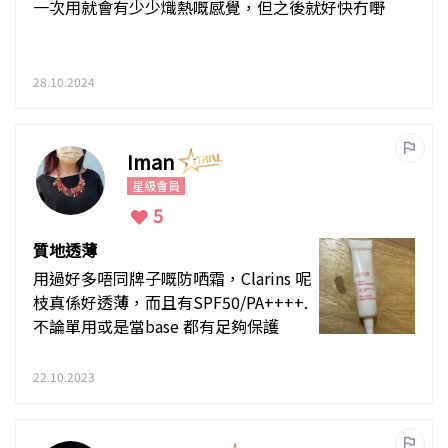
一次用就會有少少熾熱嘅感覺，但之後就好快冇嘢
28.10.2024
Iman
星級會員
5
質地透薄
用過好多唔同牌子嘅防哂霜，Clarins 呢
枝真係好透薄，而且有SPF50/PA++++.
不論單用或是當base 都有足夠保護
22.10.2023