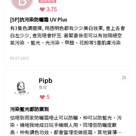
3.75
[5P]抗污染防曬霜 UV Plus
有3隻色調選擇, 用透明色都有少少美白效果, 查上去會
白左少少, 查完唔會好笠. 最緊要係佢可以有效隔絕空
氣污染 、藍光、光污染、甲醛、花粉等5重肌膚污染
06.07.2023
Pipb
會員
5
污染藍光都防禦到
估唔到而家防曬霜唔止可以防曬，仲可以防藍光、污
染，幾啱我哋成日玩手機嘅人用。同埋佢防曬度數
高，仲有調色功效，都會當埋佢做底霜，質地算薄，