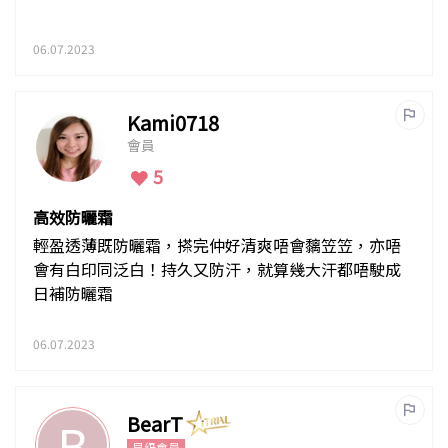
06.07.2023
Kami0718
會員
5
高效防曬霜
輕盈透薄既防曬霜，搽完仲好清爽唔會黐笠笠，亦唔
會有白印同泛白！持久又防汗，就算幾大汗都唔駛成
日補防曬霜
06.07.2023
BearT
B
星級會員