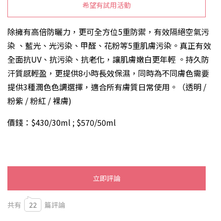
希望有試用活動
除擁有高倍防曬力，更可全方位5重防禦，有效隔絕空氣污
染 、藍光、光污染、甲醛、花粉等5重肌膚污染。真正有效
全面抗UV、抗污染、抗老化，讓肌膚嫩白更年輕 。持久防
汗質感輕盈，更提供8小時長效保濕，同時為不同膚色需要
提供3種潤色色調選擇，適合所有膚質日常使用。（透明 /
粉紫 / 粉紅
/
裸膚)
價錢：$430/30ml ; $570/50ml
立即評論
共有
22
篇評論