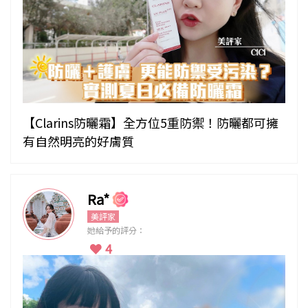
【Clarins防曬霜】全方位5重防禦！防曬都可擁
有自然明亮的好膚質
Ra*
美評家
她給予的評分：
4