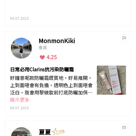
05.07.2023
MonmonKiki
會員
4.25
日常必用Clarins抗污染防曬霜
好鐘意呢款防曬霜既質地，好易推開，
上到面唔會有負擔，透明色上到面唔會
泛白，我會用黎做妝前打底防曬加保濕
力up!!
顯示更多
06.07.2023
夏夏