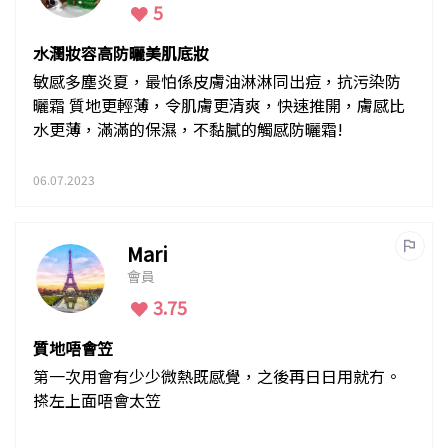
5
水潤妝容高防曬美肌底妝
敏感多塵炎夏，最怕係皮膚油淋淋同出痘，抗污染防
曬霜 質地更輕薄，令肌膚更清爽，快速推開，膚感比
水更薄，滿滿的保濕，不黏膩的觸感防曬霜!
06.07.2023
Mari
會員
3.75
質地唔會笠
第一次用會有少少微熱既感覺，之後再日日用就冇。
搽左上面唔會太笠