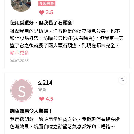
星級會員
2.5
使用感還好，但我長了石頭瘡
雖然我用的是透明，但有輕微的提亮膚色效果，也不
和化妝品打架，防曬郊果也好(未有曬黑)。但我第一天
塗了它之後就長了兩大顆石頭瘡，到現在都未完全消
下來，所以我現在都不敢再塗它，可能之後痘痘消了
顯示更多
再測試一下。
06.07.2023
s.214
S
會員
4.5
調色效果令人驚喜！
我用透明款，除咗用量好省之外，我發現佢有提亮膚
色嘅效果，塊面白咗之餘望落氣息都好啲。唔錯～