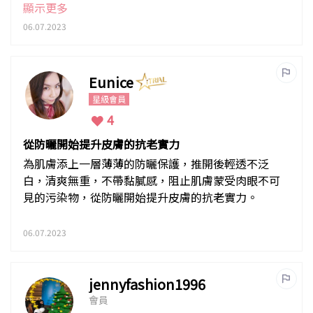
用完都唔會焗，夏天用都幾
顯示更多
06.07.2023
Eunice
星級會員
4
從防曬開始提升皮膚的抗老實力
為肌膚添上一層薄薄的防曬保護，推開後輕透不泛
白，清爽無重，不帶黏膩感，阻止肌膚蒙受肉眼不可
見的污染物，從防曬開始提升皮膚的抗老實力。
06.07.2023
jennyfashion1996
會員