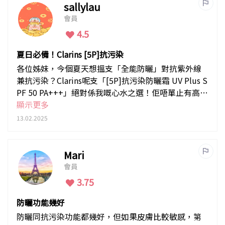
sallylau
會員
4.5
夏日必備！Clarins [5P]抗污染
各位姊妹，今個夏天想搵支「全能防曬」對抗紫外線
兼抗污染？Clarins呢支「[5P]抗污染防曬霜 UV Plus S
PF 50 PA+++」絕對係我嘅心水之選！佢唔單止有高防
曬
顯示更多
13.02.2025
Mari
會員
3.75
防曬功能幾好
防曬同抗污染功能都幾好，但如果皮膚比較敏感，第