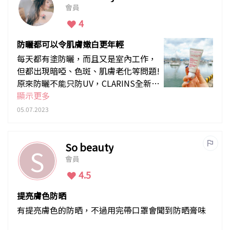
會員
4
防曬都可以令肌膚嫩白更年輕
每天都有塗防曬，而且又是室內工作，
但都出現暗啞、色斑、肌膚老化等問題!
原來防曬不能只防UV，CLARINS全新[5
P]抗污染防曬霜SPF 50 PA+++就可以
顯示更多
防5大肌膚污染，有效隔絕空氣污染、
05.07.2023
藍光、光污染、甲醛、花粉等5重肌膚
污染。即時效果: 輕薄完全不黏笠，質
地好易推開，推開後亦不會留白印。
So beauty
S
會員
4.5
提亮膚色防晒
有提亮膚色的防晒，不過用完帶口罩會聞到防晒膏味