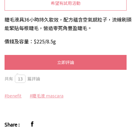
希望有試用活動
睫毛液具36小時持久妝效，配方蘊含空氣感粒子，流線刷頭
能緊貼每根睫毛，營造零死角豐盈睫毛。
價錢及容量：$225/8.5g
立即評論
共有
13
篇評論
#benefit
#睫毛液 mascara
Share :