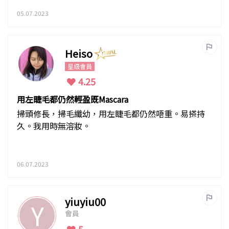
05.07.2023
Heiso
星級會員
4.25
用左睫毛都仍然輕盈既Mascara
掃頭修長，掃毛纖幼，用左睫毛都仍然唔重。易搽持
久。我用時無溶妝。
06.07.2023
yiuyiu00
Y
會員
5