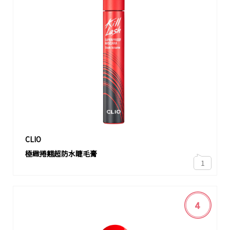
CLIO
極緻捲翹超防水睫毛膏
1
4