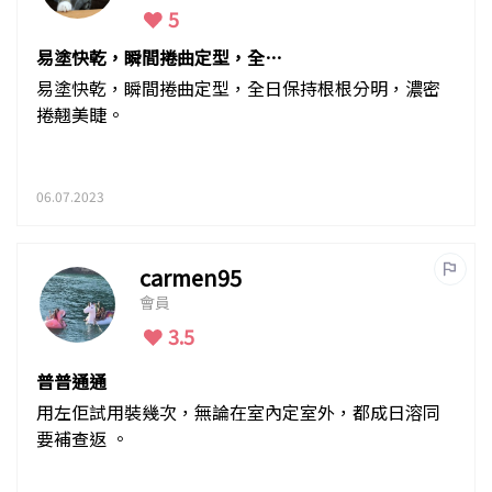
5
易塗快乾，瞬間捲曲定型，全日
保持根根分明
易塗快乾，瞬間捲曲定型，全日保持根根分明，濃密
捲翹美睫。
06.07.2023
carmen95
會員
3.5
普普通通
用左佢試用裝幾次，無論在室內定室外，都成日溶同
要補查返 。