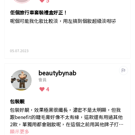
佢個旅行車套裝禮盒好正！
呢個可能我化妝比較淡，用左搞到個妝超級淡咁🤣
05.07.2023
beautybynab
會員
4
包裝靚
包裝好靚，效果極黑很纖長，濃密不是太明顯，但我
跟benefit的睫毛膏好像不太有緣，這款還有用過其他
2款，單獨用都會融妝呢，在這個之前用其他牌子打底
就沒大問題
顯示更多