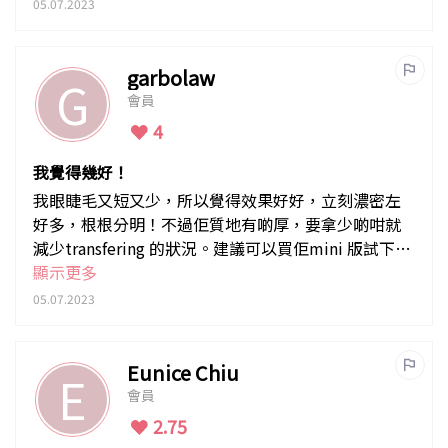
05.07.2023
garbolaw
G
會員
4
我覺得幾好！
我眼睫毛又短又少，所以覺得效果好好，立刻濃密左
好多，根根分明！不過佢質地有啲厚，要拿少啲咁就
減少transfering 的狀況。建議可以買佢mini 版試下先
～
顯示更多
05.07.2023
Eunice Chiu
E
會員
2.75