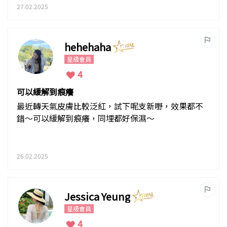
黎用
27.02.2025
hehehaha
星級會員
4
可以緩解到痕癢
最近轉天氣皮膚比較泛紅，試下呢支新嘢，效果都不
錯～可以緩解到痕癢，同埋都好保濕～
26.02.2025
Jessica Yeung
星級會員
4