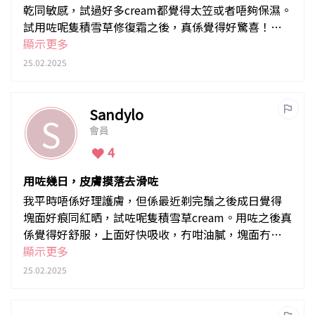
乾同敏感，試過好多cream都覺得太笠或者唔夠保濕。
試用咗呢隻積雪草修復霜之後，真係覺得好驚喜！質
地好輕盈，上面好快吸收，唔會黐笠笠，但係保濕效
顯示更多
果又好持久
25.02.2025
Sandylo
S
會員
4
用咗幾日，皮膚摸落去滑咗
我平時唔係好理護膚，但係最近剃完鬚之後成日覺得
塊面好痕同紅晒，試咗呢隻積雪草cream。用咗之後真
係覺得好舒服，上面好快吸收，冇咁油膩，塊面冇咁
痕同紅。用咗幾日，皮膚摸落去滑咗，連啲暗瘡印都
顯示更多
淡咗啲
25.02.2025