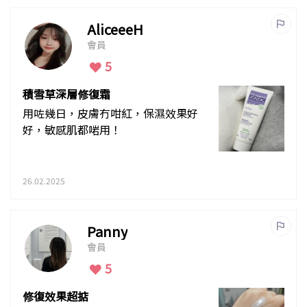
AliceeeH
會員
5
積雪草深層修復霜
用咗幾日，皮膚冇咁紅，保濕效果好
好，敏感肌都啱用！
26.02.2025
Panny
會員
5
修復效果超掂