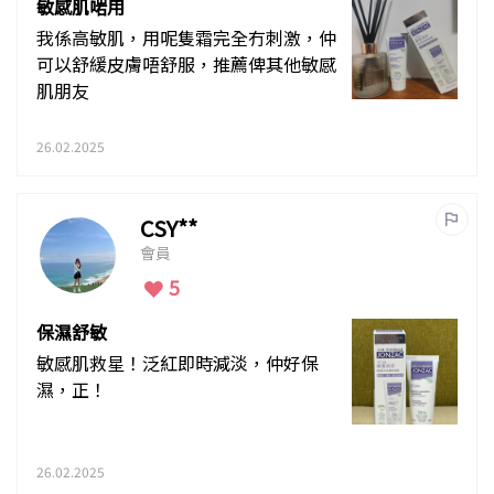
敏感肌啱用
我係高敏肌，用呢隻霜完全冇刺激，仲
可以舒緩皮膚唔舒服，推薦俾其他敏感
肌朋友
26.02.2025
CSY**
會員
5
保濕舒敏
敏感肌救星！泛紅即時減淡，仲好保
濕，正！
26.02.2025