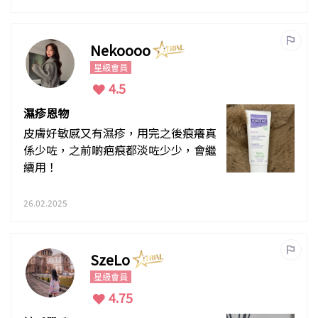
Nekoooo
星級會員
4.5
濕疹恩物
皮膚好敏感又有濕疹，用完之後痕癢真
係少咗，之前啲疤痕都淡咗少少，會繼
續用！
26.02.2025
SzeLo
星級會員
4.75