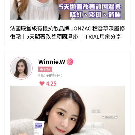
法國殿堂級有機抗敏品牌 JONZAC 積雪草深層修
復霜｜5天顯著改善頑固濕疹｜iTRIAL用家分享
Winnie.W
美評家
她給予的評分：
4.25