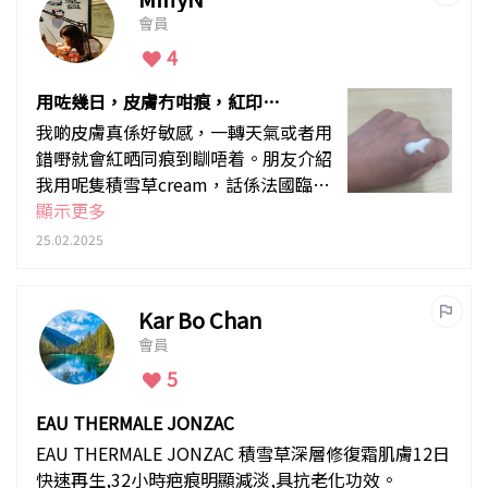
會員
4
用咗幾日，皮膚冇咁痕，紅印都
淡咗好多
我啲皮膚真係好敏感，一轉天氣或者用
錯嘢就會紅晒同痕到瞓唔着。朋友介紹
我用呢隻積雪草cream，話係法國臨床
認證，我諗住試吓啦。點知真係好得！
顯示更多
用咗幾日，皮膚冇咁痕，紅印都淡咗好
25.02.2025
多。而家我日日都用，皮膚穩定咗好
多，冇再咁易敏感
Kar Bo Chan
會員
5
EAU THERMALE JONZAC
EAU THERMALE JONZAC 積雪草深層修復霜肌膚12日
快速再生,32小時疤痕明顯減淡,具抗老化功效。