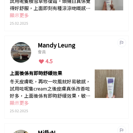
試用呢隻積雪草修復霜。頭幾日真係覺
得好舒服，上面即刻有種涼涼哋嘅感
覺，冇咁痕同痛。用咗一個禮拜，皮膚
顯示更多
開始冇咁紅，摸落去滑咗好多。最驚喜
25.02.2025
係連之前啲暗瘡印都淡咗，真係好神
奇！而家已經用咗成個月，皮膚狀態好
咗好多，會繼續回購！
Mandy Leung
會員
4.5
上面後係有即時舒緩效果
冬天皮膚乾，再吹一吹風就好易敏感，
試用咗呢隻cream之後皮膚真係改善咗
好多，上面後係有即時舒緩效果，敏感
嗰個禮拜keep住用，好快就好返，非常
顯示更多
推薦！
25.02.2025
MiffyN