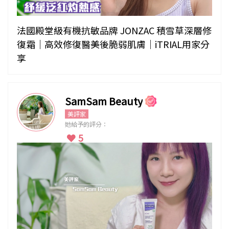
法國殿堂級有機抗敏品牌 JONZAC 積雪草深層修
復霜｜高效修復醫美後脆弱肌膚｜iTRIAL用家分
享
SamSam Beauty
美評家
她給予的評分：
5