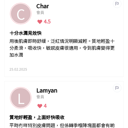
Char
C
會員
4.5
十分水潤見效快
用後肌膚即時舒緩，泛紅情況明顯減輕。質地輕盈十
分柔滑，吸收快，敏感皮膚很適用，令到肌膚變得更
加水潤
25.02.2025
Lamyan
L
會員
4
質地好輕盈，上面好快吸收
平時冇咩特別皮膚問題，但係轉季嗰陣塊面都會有啲