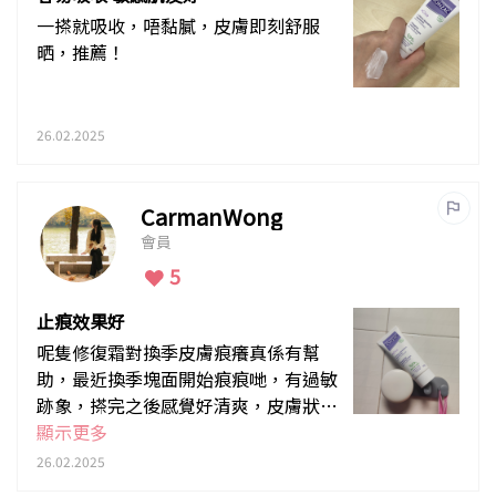
一搽就吸收，唔黏膩，皮膚即刻舒服
晒，推薦！
26.02.2025
CarmanWong
會員
5
止痕效果好
呢隻修復霜對換季皮膚痕癢真係有幫
助，最近換季塊面開始痕痕哋，有過敏
跡象，搽完之後感覺好清爽，皮膚狀態
穩定咗，平時用都好適合。
顯示更多
26.02.2025