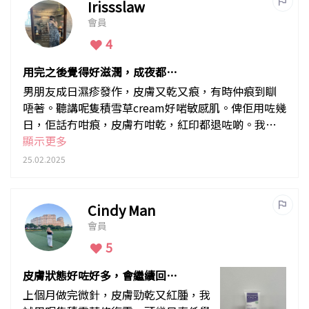
Irissslaw
會員
4
用完之後覺得好滋潤，成夜都唔
會乾！
男朋友成日濕疹發作，皮膚又乾又痕，有時仲痕到瞓
唔著。聽講呢隻積雪草cream好啱敏感肌。俾佢用咗幾
日，佢話冇咁痕，皮膚冇咁乾，紅印都退咗啲。我自
己懶搽咁多護膚品嘅時侯，都會直接搽呢支，用完之
顯示更多
後覺得好滋潤，成夜都唔會乾！
25.02.2025
Cindy Man
會員
5
皮膚狀態好咗好多，會繼續回
購！
上個月做完微針，皮膚勁乾又紅腫，我