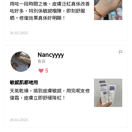
用咗一段時間之後，皮膚泛紅真係改善
咗好多，特別係敏感嗰陣，即刻舒服
晒。修復效果真係好明顯！
26.02.2025
Nancyyyy
會員
5
敏感肌都啱用
天氣乾燥，搞到皮膚敏感，用完呢支修
復霜，皮膚立即舒緩降紅！
26.02.2025