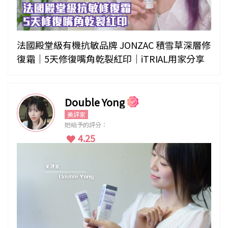
法國殿堂級有機抗敏品牌 JONZAC 積雪草深層修
復霜｜5天修復嘴角乾裂紅印｜iTRIAL用家分享
Double Yong
美評家
她給予的評分：
4.25