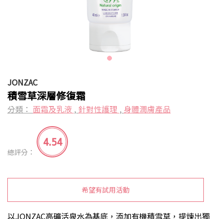
JONZAC
積雪草深層修復霜
分類：
面霜及乳液
,
針對性護理
,
身體潤膚產品
4.54
總評分：
希望有試用活動
以JONZAC高礦活泉水為基底，添加有機積雪草，提煉出獨