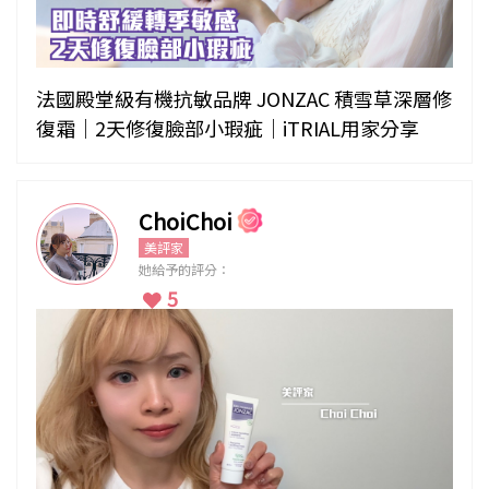
法國殿堂級有機抗敏品牌 JONZAC 積雪草深層修
復霜｜2天修復臉部小瑕疵｜iTRIAL用家分享
ChoiChoi
美評家
她給予的評分：
5