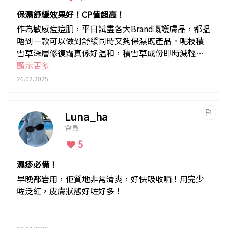
保濕舒緩效果好！CP值超高！
作為敏感痘痘肌，平日試盡各大Brand嘅護膚品，都揾
唔到一款可以做到舒緩同時又夠保濕既產品。呢枝積
雪草深層修復霜真係好温和，積雪草成份即時減輕敏
感泛紅，而且用完提升臉部保濕度，秋冬用啱曬！滿
顯示更多
意！
26.02.2025
Luna_ha
會員
5
濕疹必備！
早晚都岩用，佢質地非常清爽，好快吸收哂！用完少
咗泛紅，皮膚狀態好咗好多！