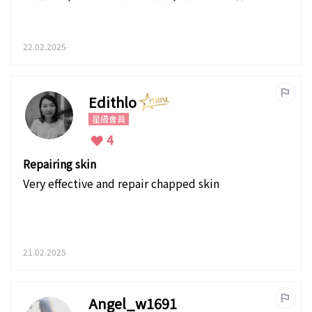
22.02.2025
Edithlo
星級會員
4
Repairing skin
Very effective and repair chapped skin
21.02.2025
Angel_w1691