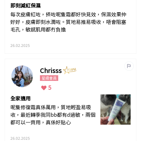
即刻減紅保濕
每次皮膚紅咗，搽咗呢隻霜都好快見效，保濕效果仲
好好，皮膚即刻水潤咗。質地易推易吸收，唔會阻塞
毛孔，敏感肌用都冇負擔
26.02.2025
Chrisss
星級會員
5
全家適用
呢隻修復霜真係萬用，質地輕盈易吸
收，最近轉季我同bb都有d過敏，兩個
都可以一齊用，真係好貼心
26.02.2025