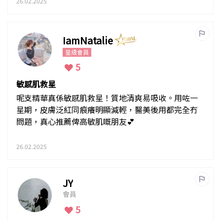
26.02.2025
IamNatalie
星級會員
5
敏感肌救星
呢支精華真係敏感肌救星！質地清爽易吸收。用咗一
星期，皮膚泛紅同痕癢明顯減輕，醫美後用都完全冇
問題，真心推薦俾高敏肌嘅朋友💕
26.02.2025
JY
會員
5