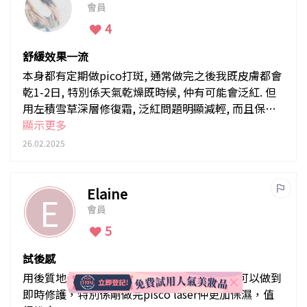
會員
4
舒緩效果一流
本身都有定期做pico打斑, 通常做完之後我既皮膚都會
乾1-2日, 特別係天氣乾燥既時候, 仲有可能會泛紅. 但
用左積雪草深層修復霜, 泛紅問題明顯減輕, 而且保濕
效果都好唔錯~~~真心推薦!
顯示更多
26.02.2025
Elaine
E
會員
5
試後感
用後質地一d都唔油唔淋，裡面成分有積雪草可以做到
即時修護，特別係剛做完pisco laser仲更加保濕，值