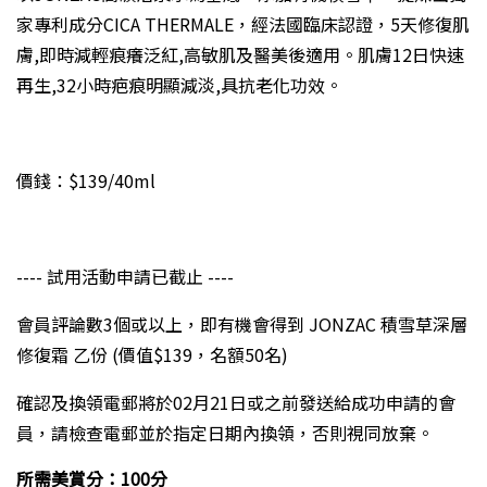
家專利成分CICA THERMALE，經法國臨床認證，5天修復肌
膚,即時減輕痕癢泛紅,高敏肌及醫美後適用。肌膚12日快速
再生,32小時疤痕明顯減淡,具抗老化功效。
價錢：$139/40ml
---- 試用活動申請已截止 ----
會員評論數3個或以上，即有機會得到 JONZAC 積雪草深層
修復霜 乙份 (價值$139，名額50名)
確認及換領電郵將於02月21日或之前發送給成功申請的會
員，請檢查電郵並於指定日期內換領，否則視同放棄。
所需美賞分：100分