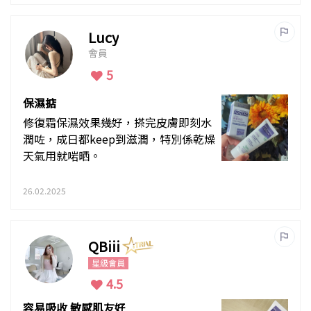
Lucy
會員
5
保濕掂
修復霜保濕效果幾好，搽完皮膚即刻水
潤咗，成日都keep到滋潤，特別係乾燥
天氣用就啱晒。
26.02.2025
QBiii
星級會員
4.5
容易吸收 敏感肌友好