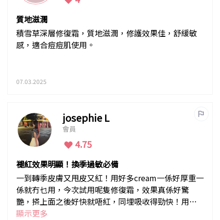
質地滋潤
積雪草深層修復霜，質地滋潤，修護效果佳，舒緩敏
感，適合痘痘肌使用。
07.03.2025
josephie L
會員
4.75
褪紅效果明顯！換季過敏必備
一到轉季皮膚又甩皮又紅！用好多cream一係好厚重一
係就冇乜用，今次試用呢隻修復霜，效果真係好驚
艷，搽上面之後好快就唔紅，同埋吸收得勁快！用咗
幾日覺得修復效果都幾明顯！我諗之後都會keep住買
顯示更多