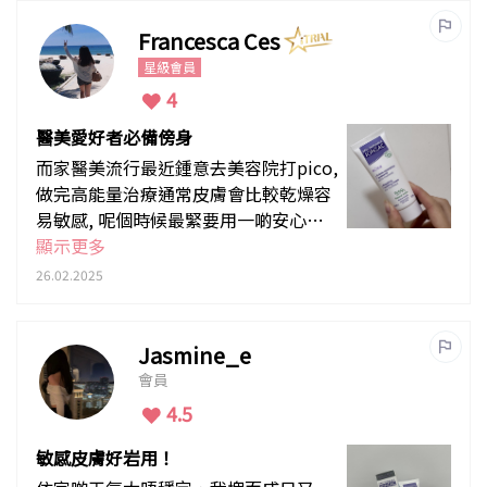
Francesca Ces
星級會員
4
醫美愛好者必備傍身
而家醫美流行最近鍾意去美容院打pico,
做完高能量治療通常皮膚會比較乾燥容
易敏感, 呢個時候最緊要用一啲安心有
信譽嘅護膚品,積雪草深層修復霜質地輕
顯示更多
盈易吸收, 連續使用明顯感覺到泛紅皮
26.02.2025
膚有改善, 亦能感覺到肌膚迅速回復更
生, 早晚使用都啱啱好!
Jasmine_e
會員
4.5
敏感皮膚好岩用！