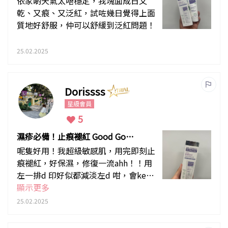
依家啲天氣太唔穩定，我塊面成日又
乾、又痕、又泛紅，試咗幾日覺得上面
質地好舒服，仲可以舒緩到泛紅問題！
25.02.2025
Dorissss
星級會員
5
濕疹必備！止痕褪紅 Good Goo
d
呢隻好用！我超級敏感肌，用完即刻止
痕褪紅，好保濕，修復一流ahh！！用
左一排d 印好似都減淡左d 咁，會keep
住回購！
顯示更多
25.02.2025